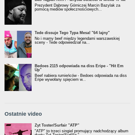
Prezydent Dąbrowy Górniczej Marcin Bazylak za
pomocą mediów społecznościowych...
Tede dissuje Tego Typa Mesa! "64 lajny"
No i mamy beef między legendami warszawskiej
sceny - Tede odpowiedział na...
Bedoes 2115 odpowiada na diss Eripe - "Hit Em
Up"
Beef nabiera rumieńców - Bedoes odpowiada na diss
Eripe wywołany spięciem w...
Ostatnie video
Żyt Toster/SurfAir - ATP VIDEO
Żyt Toster/Surfair "ATP"
"ATP" to trzeci singiel promujący nadchodzący album
duetu Żyt Toster/SurfAir "...