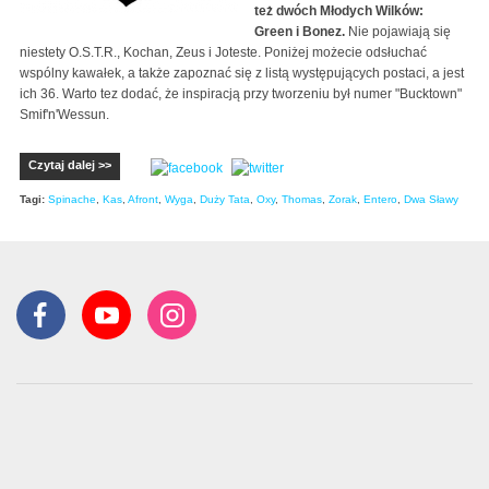
też dwóch Młodych Wilków:
Green i Bonez.
Nie pojawiają się
niestety O.S.T.R., Kochan, Zeus i Joteste. Poniżej możecie odsłuchać
wspólny kawałek, a także zapoznać się z listą występujących postaci, a jest
ich 36. Warto tez dodać, że inspiracją przy tworzeniu był numer "Bucktown"
Smif
'n'Wessun.
Czytaj dalej >>
Tagi:
Spinache
,
Kas
,
Afront
,
Wyga
,
Duży Tata
,
Oxy
,
Thomas
,
Zorak
,
Entero
,
Dwa Sławy