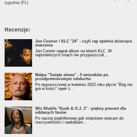
tygodnia (PL)
Recenzje:
Jon Connor i KLC "24" - czyli rap spełnia dziecięce
marzenia
Jon Connor nagrał album na bitach KLC. W
najśmielszych snach nie przypuszczał,...
Małpa "Święte słowa" - 5 wniosków po
przedpremierowym odsłuchu
Po wypuszczonej w kwietniu 2022 roku płycie "Bóg nie
gra w kości" raper z...
Wiz Khalifa "Kush & O.J. 2" - piękny prezent dla
oddanych fanów
Po naszej popkillerowej gali stopniowo wracam do
rzeczywistości i nadrabiam...