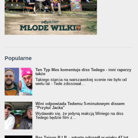
Popularne
Ten Typ Mes komentuje diss Tedego - inni raperzy
także
Takiego starcia na warszawskiej scenie nie było od
wielu lat - Tede zdissował...
Wini odpowiada Tedemu 5-minutowym dissem
"Przytul Jacka"
Wydawało się, że jedyną reakcją Winiego na diss
Tedego będzie film z...
Bas Tajpan R.I.P. - artysta odszedł w wieku 47 lat