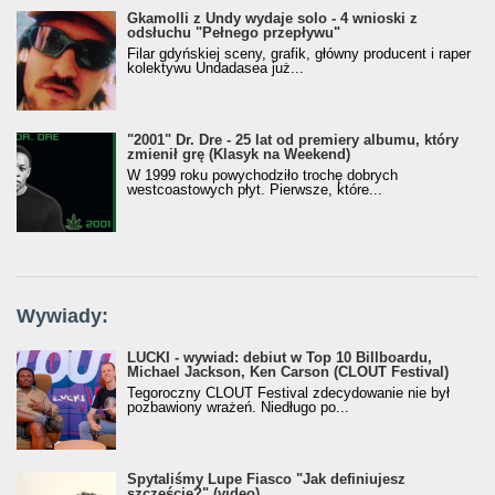
Gkamolli z Undy wydaje solo - 4 wnioski z
odsłuchu "Pełnego przepływu"
Filar gdyńskiej sceny, grafik, główny producent i raper
kolektywu Undadasea już...
"2001" Dr. Dre - 25 lat od premiery albumu, który
zmienił grę (Klasyk na Weekend)
W 1999 roku powychodziło trochę dobrych
westcoastowych płyt. Pierwsze, które...
Wywiady:
LUCKI - wywiad: debiut w Top 10 Billboardu,
Michael Jackson, Ken Carson (CLOUT Festival)
Tegoroczny CLOUT Festival zdecydowanie nie był
pozbawiony wrażeń. Niedługo po...
Spytaliśmy Lupe Fiasco "Jak definiujesz
szczęście?" (video)