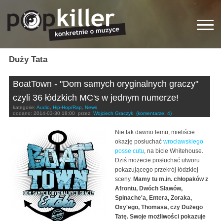
Duży Tata
BoatTown - "Dom samych oryginalnych graczy"
czyli 36 łódzkich MC's w jednym numerze!
kategorie:
Audio
,
Hip-Hop/Rap
,
News
dodano:
2014-03-30 18:00
przez:
Wojciech Graczyk
(komentarze: 4)
Nie tak dawno temu, mieliście
okazję posłuchać
wrocławskiego
posse cutu
, na bicie Whitehouse.
Dziś możecie posłuchać utworu
pokazującego przekrój łódzkiej
sceny.
Mamy tu m.in. chłopaków z
Afrontu, Dwóch Sławów,
Spinache'a, Entera, Zoraka,
Oxy'ego, Thomasa, czy Dużego
Tatę. Swoje możliwości pokazuje