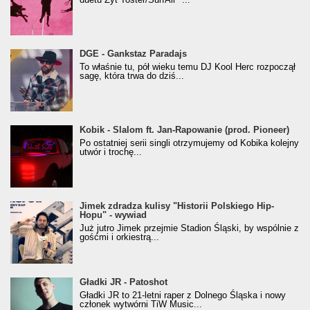
donGURALesko z nagrodą za
DGE - Gankstaz Paradajs
Klasyczny/Trueschoolowy Album Roku
To właśnie tu, pół wieku temu DJ Kool Herc rozpoczął
(Popkillery 2023)
sagę, która trwa do dziś...
Kobik - Slalom ft. Jan-Rapowanie (prod. Pioneer)
Kobik - Slalom ft. Jan-Rapowanie (prod. Pioneer)
[Official Music Visualiser]
Po ostatniej serii singli otrzymujemy od Kobika kolejny
utwór i trochę...
Jimek zdradza kulisy "Historii Polskiego Hip-
Jimek zdradza kulisy "Historii Polskiego Hip-
Hopu" - wywiad
Hopu" - wywiad
Już jutro Jimek przejmie Stadion Śląski, by wspólnie z
gośćmi i orkiestrą...
Gładki JR - Patoshot
Gładki JR - Patoshot
Gładki JR to 21-letni raper z Dolnego Śląska i nowy
członek wytwórni TiW Music...