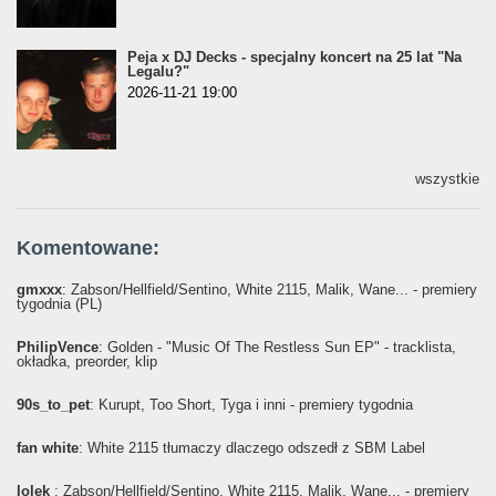
Peja x DJ Decks - specjalny koncert na 25 lat "Na
Legalu?"
2026-11-21 19:00
wszystkie
Komentowane:
gmxxx
: Żabson/Hellfield/Sentino, White 2115, Malik, Wane... - premiery
tygodnia (PL)
PhilipVence
: Golden - "Music Of The Restless Sun EP" - tracklista,
okładka, preorder, klip
90s_to_pet
: Kurupt, Too Short, Tyga i inni - premiery tygodnia
fan white
: White 2115 tłumaczy dlaczego odszedł z SBM Label
lolek
: Żabson/Hellfield/Sentino, White 2115, Malik, Wane... - premiery