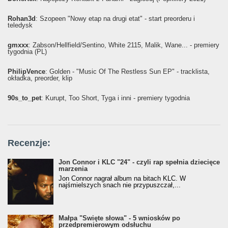
Rohan3d
: Szopeen "Nowy etap na drugi etat" - start preorderu i
teledysk
gmxxx
: Żabson/Hellfield/Sentino, White 2115, Malik, Wane... - premiery
tygodnia (PL)
PhilipVence
: Golden - "Music Of The Restless Sun EP" - tracklista,
okładka, preorder, klip
90s_to_pet
: Kurupt, Too Short, Tyga i inni - premiery tygodnia
Recenzje:
Jon Connor i KLC "24" - czyli rap spełnia dziecięce
marzenia
Jon Connor nagrał album na bitach KLC. W
najśmielszych snach nie przypuszczał,...
Małpa "Święte słowa" - 5 wniosków po
przedpremierowym odsłuchu