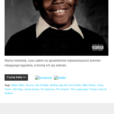
Mamy niedzielę, czas zatem na sprawdzenie najważnejszych premier
mijającego tygodnia, a trochę ich się zebrało.
Czytaj dalej >>
Tagi:
Killker Mike
,
Gunna
,
Wiz Khalifa
,
Hit-Boy
,
Big Hit
,
Kool Keith
,
Mike Dimes
,
Chris
,
Crack
,
Stik Figa
,
Jamal Gasol
,
Vic Spencer
,
The Expert
,
The Legendary Traxter
,
Kap G
,
6ix9ine