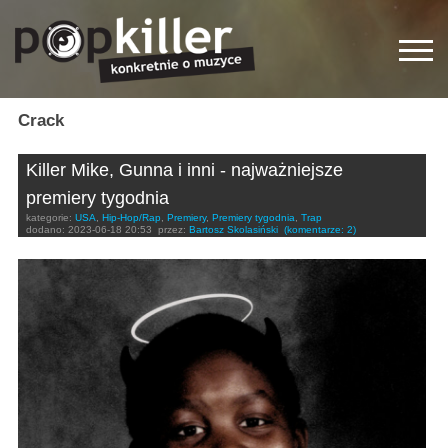
Crack
Killer Mike, Gunna i inni - najważniejsze
premiery tygodnia
kategorie:
USA
,
Hip-Hop/Rap
,
Premiery
,
Premiery tygodnia
,
Trap
dodano:
2023-06-18 20:53
przez:
Bartosz Skolasiński
(komentarze: 2)