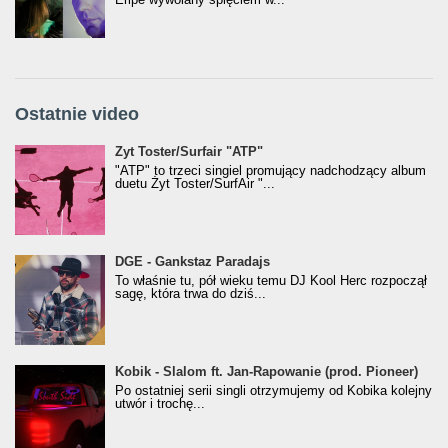
Ostatnie video
Żyt Toster/SurfAir - ATP VIDEO
Żyt Toster/Surfair "ATP"
"ATP" to trzeci singiel promujący nadchodzący album
duetu Żyt Toster/SurfAir "...
donGURALesko z nagrodą za
DGE - Gankstaz Paradajs
Klasyczny/Trueschoolowy Album Roku
To właśnie tu, pół wieku temu DJ Kool Herc rozpoczął
(Popkillery 2023)
sagę, która trwa do dziś...
Kobik - Slalom ft. Jan-Rapowanie (prod. Pioneer)
Kobik - Slalom ft. Jan-Rapowanie (prod. Pioneer)
[Official Music Visualiser]
Po ostatniej serii singli otrzymujemy od Kobika kolejny
utwór i trochę...