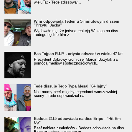
wielu lat - Tede zdissował...
Wini odpowiada Tedemu 5-minutowym dissem
"Przytul Jacka"
Wydawało się, że jedyną reakcją Winiego na diss
Tedego będzie film z...
Bas Tajpan R.I.P. - artysta odszedł w wieku 47 lat
Prezydent Dąbrowy Górniczej Marcin Bazylak za
pomocą mediów społecznościowych...
Tede dissuje Tego Typa Mesa! "64 lajny"
No i mamy beef między legendami warszawskiej
sceny - Tede odpowiedział na...
Bedoes 2115 odpowiada na diss Eripe - "Hit Em
Up"
Beef nabiera rumieńców - Bedoes odpowiada na diss
Eripe wywołany spięciem w...