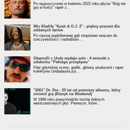
Po wypuszczonej w kwietniu 2022 roku płycie "Bóg nie
gra w kości" raper z...
Wiz Khalifa "Kush & O.J. 2" - piękny prezent dla
oddanych fanów
Po naszej popkillerowej gali stopniowo wracam do
rzeczywistości i nadrabiam...
Gkamolli z Undy wydaje solo - 4 wnioski z
odsłuchu "Pełnego przepływu"
Filar gdyńskiej sceny, grafik, główny producent i raper
kolektywu Undadasea już...
"2001" Dr. Dre - 25 lat od premiery albumu, który
zmienił grę (Klasyk na Weekend)
W 1999 roku powychodziło trochę dobrych
westcoastowych płyt. Pierwsze, które...