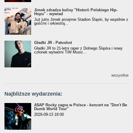
Jimek zdradza kulisy "Historii Polskiego Hip-
Jimek zdradza kulisy "Historii Polskiego Hip-
Hopu" - wywiad
Hopu" - wywiad
Już jutro Jimek przejmie Stadion Śląski, by wspólnie z
gośćmi i orkiestrą...
Gładki JR - Patoshot
Gładki JR - Patoshot
Gładki JR to 21-letni raper z Dolnego Śląska i nowy
członek wytwórni TiW Music...
wszystkie
Najbliższe wydarzenia:
A$AP Rocky zagra w Polsce - koncert na "Don't Be
Dumb World Tour"
2026-09-13 18:00