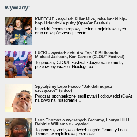
Wywiady:
KNEECAP - wywiad: Killer Mike, rebeliancki hip-
hop i irlandzkie puby (Open'er Festival)
Irlandzki fenomen rapowy i jedna z najciekawszych
grup na współczesnej scenie....
LUCKI - wywiad: debiut w Top 10 Billboardu,
Michael Jackson, Ken Carson (CLOUT Festival)
Tegoroczny CLOUT Festival zdecydowanie nie był
pozbawiony wrażeń. Niedługo po...
Spytaliśmy Lupe Fiasco "Jak definiujesz
szczęście?" (video)
Podczas spontanicznej sesji pytań i odpowiedzi (Q&A)
na żywo na Instagramie...
Leon Thomas o wygranych Grammy, Lauryn Hill i
Robinie Williamsie - wywiad
Tegoroczny zdobywca dwóch nagród Grammy Leon
Thomas w popkillerowej rozmowie!...