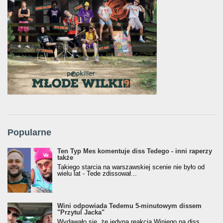
Popularne
Ten Typ Mes komentuje diss Tedego - inni raperzy
także
Takiego starcia na warszawskiej scenie nie było od
wielu lat - Tede zdissował...
Wini odpowiada Tedemu 5-minutowym dissem
"Przytul Jacka"
Wydawało się, że jedyną reakcją Winiego na diss