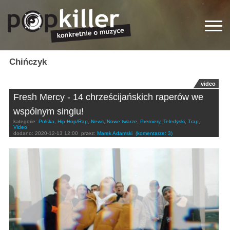
Chińczyk
video
Fresh Mercy - 14 chrześcijańskich raperów we
wspólnym singlu!
kategorie:
Polska
,
Hip-Hop/Rap
,
News
,
Nowe twarze
,
Premiery
,
Teledyski
,
Trap
,
Video
dodano:
2020-12-13 12:00
przez:
Marek Adamski
(komentarze: 3)