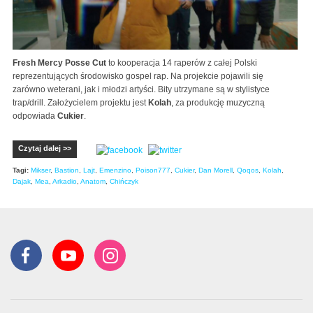
Fresh Mercy Posse Cut
to kooperacja 14 raperów z całej Polski
reprezentujących środowisko gospel rap. Na projekcie pojawili się
zarówno weterani, jak i młodzi artyści. Bity utrzymane są w stylistyce
trap/drill. Założycielem projektu jest
Kolah
, za produkcję muzyczną
odpowiada
Cukier
.
Czytaj dalej >>
Tagi:
Mikser
,
Bastion
,
Lajt
,
Emenzino
,
Poison777
,
Cukier
,
Dan Morell
,
Qoqos
,
Kolah
,
Dajak
,
Mea
,
Arkadio
,
Anatom
,
Chińczyk