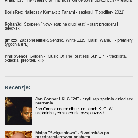
Ahaś
: Czy The Weeknd to final boss koncertów muzycznych? - relacja
DorisRex
: Najlepszy Kontakt z Fanami - zagłosuj (Popkillery 2021)
Rohan3d
: Szopeen "Nowy etap na drugi etat" - start preorderu i
teledysk
gmxxx
: Żabson/Hellfield/Sentino, White 2115, Malik, Wane... - premiery
tygodnia (PL)
PhilipVence
: Golden - "Music Of The Restless Sun EP" - tracklista,
okładka, preorder, klip
Recenzje:
Jon Connor i KLC "24" - czyli rap spełnia dziecięce
marzenia
Jon Connor nagrał album na bitach KLC. W
najśmielszych snach nie przypuszczał,...
Małpa "Święte słowa" - 5 wniosków po
przedpremierowym odsłuchu