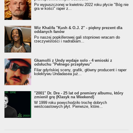
Po wypuszczonej w kwietniu 2022 roku płycie "Bóg nie
gra w kości" raper z...
Wiz Khalifa "Kush & O.J. 2" - piękny prezent dla
oddanych fanów
Po naszej popkillerowej gali stopniowo wracam do
rzeczywistości i nadrabiam...
Gkamolli z Undy wydaje solo - 4 wnioski z
odsłuchu "Pełnego przepływu"
Filar gdyńskiej sceny, grafik, główny producent i raper
kolektywu Undadasea już...
"2001" Dr. Dre - 25 lat od premiery albumu, który
zmienił grę (Klasyk na Weekend)
W 1999 roku powychodziło trochę dobrych
westcoastowych płyt. Pierwsze, które...