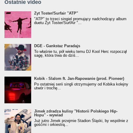
Ostatnie video
Żyt Toster/SurfAir - ATP VIDEO
Żyt Toster/Surfair "ATP"
"ATP" to trzeci singiel promujący nadchodzący album
duetu Żyt Toster/SurfAir "...
donGURALesko z nagrodą za
DGE - Gankstaz Paradajs
Klasyczny/Trueschoolowy Album Roku
To właśnie tu, pół wieku temu DJ Kool Herc rozpoczął
(Popkillery 2023)
sagę, która trwa do dziś...
Kobik - Slalom ft. Jan-Rapowanie (prod. Pioneer)
Kobik - Slalom ft. Jan-Rapowanie (prod. Pioneer)
[Official Music Visualiser]
Po ostatniej serii singli otrzymujemy od Kobika kolejny
utwór i trochę...
Jimek zdradza kulisy "Historii Polskiego Hip-
Jimek zdradza kulisy "Historii Polskiego Hip-
Hopu" - wywiad
Hopu" - wywiad
Już jutro Jimek przejmie Stadion Śląski, by wspólnie z
gośćmi i orkiestrą...