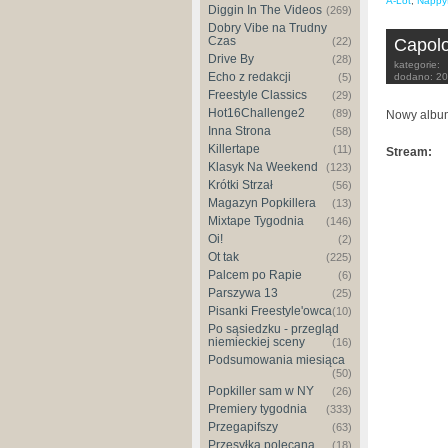
A-Lot
,
Nappy
Diggin In The Videos
(269)
Dobry Vibe na Trudny
Czas
(22)
Capol
Drive By
(28)
kategorie:
Echo z redakcji
(5)
dodano:
20
Freestyle Classics
(29)
Hot16Challenge2
(89)
Nowy albu
Inna Strona
(58)
Killertape
(11)
Stream:
Klasyk Na Weekend
(123)
Krótki Strzał
(56)
Magazyn Popkillera
(13)
Mixtape Tygodnia
(146)
Oi!
(2)
Ot tak
(225)
Palcem po Rapie
(6)
Parszywa 13
(25)
Pisanki Freestyle'owca
(10)
Po sąsiedzku - przegląd
niemieckiej sceny
(16)
Podsumowania miesiąca
(50)
Popkiller sam w NY
(26)
Premiery tygodnia
(333)
Przegapifszy
(63)
Przesyłka polecana
(18)