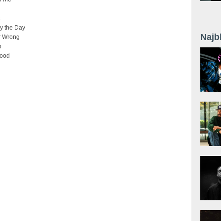
t
by the Day
Najb
or Wrong
p
Hood