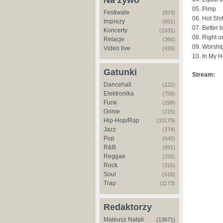
Na żywo
05. Pimp
Festiwale
(824)
06. Hot Shi
Imprezy
(601)
07. Better 
Koncerty
(1931)
08. Right 
Relacje
(366)
09. Worshi
Video live
(426)
10. In My 
Gatunki
Stream:
Dancehall
(122)
Elektronika
(758)
Funk
(298)
Grime
(215)
Hip-Hop/Rap
(33179)
Jazz
(374)
Pop
(645)
R&B
(891)
Reggae
(250)
Rock
(316)
Soul
(616)
Trap
(1173)
Redaktorzy
Mateusz Natali
(13671)