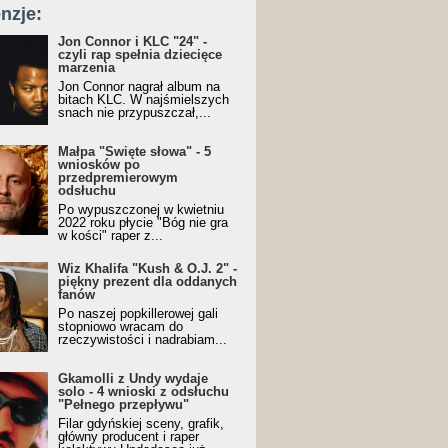
nzje:
Jon Connor i KLC "24" -
czyli rap spełnia dziecięce
marzenia
Jon Connor nagrał album na
bitach KLC. W najśmielszych
snach nie przypuszczał,...
Małpa "Święte słowa" - 5
wniosków po
przedpremierowym
odsłuchu
Po wypuszczonej w kwietniu
2022 roku płycie "Bóg nie gra
w kości" raper z...
Wiz Khalifa "Kush & O.J. 2" -
piękny prezent dla oddanych
fanów
Po naszej popkillerowej gali
stopniowo wracam do
rzeczywistości i nadrabiam...
Gkamolli z Undy wydaje
solo - 4 wnioski z odsłuchu
"Pełnego przepływu"
Filar gdyńskiej sceny, grafik,
główny producent i raper