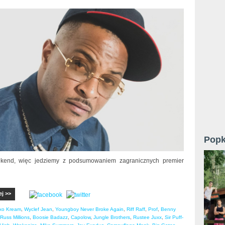
Popk
end, więc jedziemy z podsumowaniem zagranicznych premier
ej >>
xo Kream
,
Wyclef Jean
,
Youngboy Never Broke Again
,
Riff Raff
,
Prof
,
Benny
Russ Millions
,
Boosie Badazz
,
Capolow
,
Jungle Brothers
,
Rustee Juxx
,
Sir Puff-