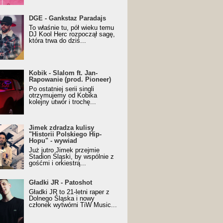
URALesko z nagrodą za
DGE - Gankstaz Paradajs
yczny/Trueschoolowy
To właśnie tu, pół wieku temu
m Roku (Popkillery 2023)
DJ Kool Herc rozpoczął sagę,
która trwa do dziś...
 - Slalom ft. Jan-
Kobik - Slalom ft. Jan-
wanie (prod. Pioneer)
Rapowanie (prod. Pioneer)
cial Music Visualiser]
Po ostatniej serii singli
otrzymujemy od Kobika
kolejny utwór i trochę...
k zdradza kulisy "Historii
Jimek zdradza kulisy
kiego Hip-Hopu" - wywiad
"Historii Polskiego Hip-
Hopu" - wywiad
Już jutro Jimek przejmie
Stadion Śląski, by wspólnie z
gośćmi i orkiestrą...
ki JR - Patoshot
Gładki JR - Patoshot
Gładki JR to 21-letni raper z
Dolnego Śląska i nowy
członek wytwórni TiW Music...