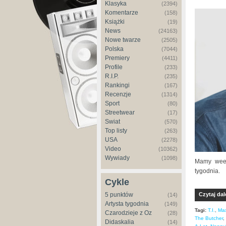
Klasyka
(2394)
Komentarze
(158)
Książki
(19)
News
(24163)
Nowe twarze
(2505)
Polska
(7044)
Premiery
(4411)
Profile
(233)
R.I.P.
(235)
Rankingi
(167)
Recenzje
(1314)
Sport
(80)
Streetwear
(17)
Świat
(570)
Top listy
(263)
USA
(2278)
Video
(10362)
Wywiady
(1098)
Mamy week
tygodnia.
Cykle
5 punktów
Czytaj dal
(14)
Artysta tygodnia
(149)
Tagi:
T.I.
,
Ma
Czarodzieje z Oz
(28)
The Butcher
,
Didaskalia
(14)