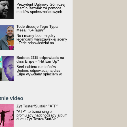
Prezydent Dąbrowy Górniczej
Marcin Bazylak za pomocą
mediów społecznościowych...
Tede dissuje Tego Typa
Mesa! "64 lajny"
No i mamy beef między
legendami warszawskiej sceny
- Tede odpowiedział na...
Bedoes 2115 odpowiada na
diss Eripe - "Hit Em Up"
Beef nabiera rumieńców -
Bedoes odpowiada na diss
Eripe wywołany spięciem w...
tnie video
Toster/SurfAir - ATP VIDEO
Żyt Toster/Surfair "ATP"
"ATP" to trzeci singiel
promujący nadchodzący album
duetu Żyt Toster/SurfAir "...