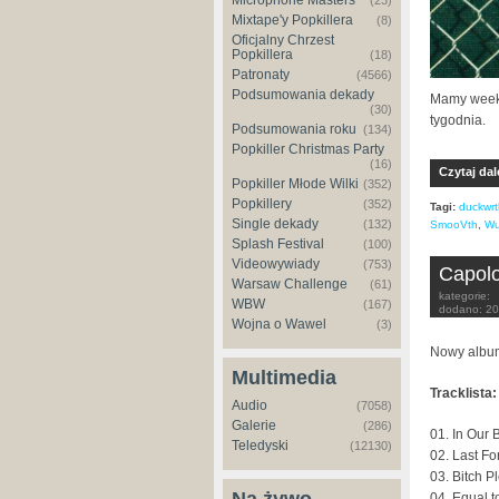
Microphone Masters
(23)
Mixtape'y Popkillera
(8)
Oficjalny Chrzest
Popkillera
(18)
Patronaty
(4566)
Podsumowania dekady
Mamy weeke
(30)
tygodnia.
Podsumowania roku
(134)
Popkiller Christmas Party
(16)
Czytaj dal
Popkiller Młode Wilki
(352)
Popkillery
(352)
Tagi:
duckwrt
Single dekady
(132)
SmooVth
,
Wu
Splash Festival
(100)
Videowywiady
(753)
Capolo
Warsaw Challenge
(61)
kategorie:
WBW
(167)
dodano:
20
Wojna o Wawel
(3)
Nowy albu
Multimedia
Tracklista:
Audio
(7058)
Galerie
(286)
01. In Our 
Teledyski
(12130)
02. Last Fo
03. Bitch P
04. Equal 