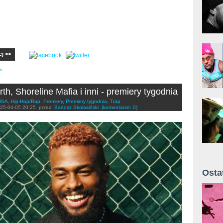
ej >>
w
th, Shoreline Mafia i inni - premiery tygodnia
USA
,
Hip-Hop/Rap
,
Premiery
,
Premiery tygodnia
,
Trap
25-04-05 20:25
przez:
Bartosz Skolasiński
(komentarze: 0)
Osta
Żyt 