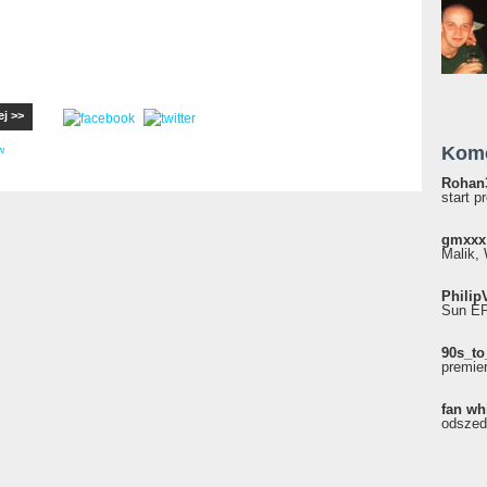
ej >>
Kom
w
Rohan
start p
gmxxx
Malik, 
Philip
Sun EP"
90s_to
premie
fan wh
odszed