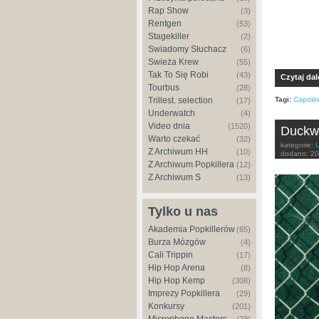
Rap Show
(3)
Rentgen
(53)
Stagekiller
(2)
Świadomy Słuchacz
(6)
Świeża Krew
(55)
Tak To Się Robi
(43)
Czytaj dal
Tourbus
(28)
Trillest. selection
Tagi:
Capolo
(17)
Underwatch
(4)
Video dnia
(1520)
Duckwr
Warto czekać
(32)
kategorie:
Z Archiwum HH
(10)
dodano:
20
Z Archiwum Popkillera
(12)
Z Archiwum S
(13)
Tylko u nas
Akademia Popkillerów
(65)
Burza Mózgów
(4)
Cali Trippin
(17)
Hip Hop Arena
(8)
Hip Hop Kemp
(308)
Imprezy Popkillera
(29)
Konkursy
(201)