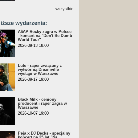
wszystkie
liższe wydarzenia:
A$AP Rocky zagra w Polsce
- koncert na "Don't Be Dumb
World Tour"
2026-09-13 18:00
Lute - raper związany z
wytwórnią Dreamville
wystąpi w Warszawie
2026-09-17 19:00
Black Milk - ceniony
producent i raper zagra w
Warszawie
2026-10-07 19:00
Peja x DJ Decks - specjalny
koncert na 25 lat "Na