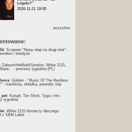
Legalu?"
2026-11-21 19:00
wszystkie
entowane:
3d
: Szopeen "Nowy etap na drugi etat" -
reorderu i teledysk
: Żabson/Hellfield/Sentino, White 2115,
Wane... - premiery tygodnia (PL)
Vence
: Golden - "Music Of The Restless
 - tracklista, okładka, preorder, klip
_pet
: Kurupt, Too Short, Tyga i inni -
ry tygodnia
ite
: White 2115 tłumaczy dlaczego
ł z SBM Label