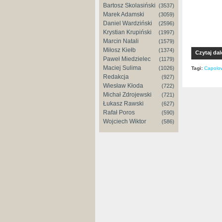
Bartosz Skolasiński
(3537)
Marek Adamski
(3059)
Daniel Wardziński
(2596)
Krystian Krupiński
(1997)
Marcin Natali
(1579)
Miłosz Kiełb
(1374)
Czytaj dal
Paweł Miedzielec
(1179)
Maciej Sulima
(1026)
Tagi:
Capolo
Redakcja
(927)
Wiesław Kłoda
(722)
Michał Zdrojewski
(721)
Łukasz Rawski
(627)
Rafał Poros
(590)
Wojciech Wiktor
(586)