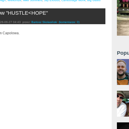
High
,
Wrekonize
,
Mike Summers
,
Jay Exodus
,
Camouflage Monk
,
Big Gates
ow "HUSTLE<HOPE"
26-06-27 04:43
przez:
Bartosz Skolasiński
(komentarze: 0)
m Capolowa.
Popu