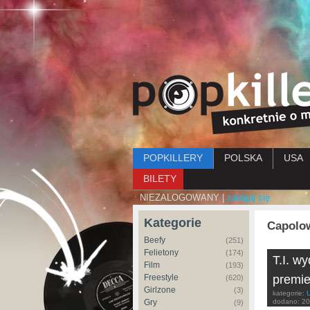
Menu główne
POPKILLERY
POLSKA
USA
BILETY
NIEZALOGOWANY |
zaloguj się
Kategorie
Capolo
Beefy
(251)
Felietony
(174)
T.I. wy
Film
(193)
Freestyle
premie
(620)
Girlzone
(3)
kategorie:
Gry
dodano:
20
(9)