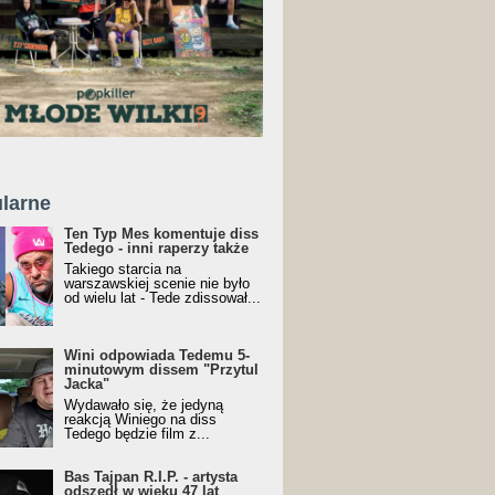
larne
Ten Typ Mes komentuje diss
Tedego - inni raperzy także
Takiego starcia na
warszawskiej scenie nie było
od wielu lat - Tede zdissował...
Wini odpowiada Tedemu 5-
minutowym dissem "Przytul
Jacka"
Wydawało się, że jedyną
reakcją Winiego na diss
Tedego będzie film z...
Bas Tajpan R.I.P. - artysta
odszedł w wieku 47 lat