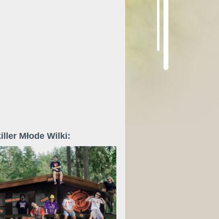
iller Młode Wilki: