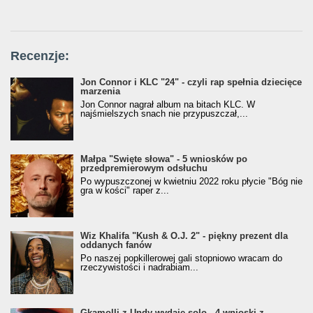
Recenzje:
Jon Connor i KLC "24" - czyli rap spełnia dziecięce
marzenia
Jon Connor nagrał album na bitach KLC. W
najśmielszych snach nie przypuszczał,...
Małpa "Święte słowa" - 5 wniosków po
przedpremierowym odsłuchu
Po wypuszczonej w kwietniu 2022 roku płycie "Bóg nie
gra w kości" raper z...
Wiz Khalifa "Kush & O.J. 2" - piękny prezent dla
oddanych fanów
Po naszej popkillerowej gali stopniowo wracam do
rzeczywistości i nadrabiam...
Gkamolli z Undy wydaje solo - 4 wnioski z