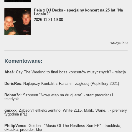
Peja x DJ Decks - specjalny koncert na 25 lat "Na
Legalu?"
2026-11-21 19:00
wszystkie
Komentowane:
Ahaś
: Czy The Weeknd to final boss koncertów muzycznych? - relacja
DorisRex
: Najlepszy Kontakt z Fanami - zagłosuj (Popkillery 2021)
Rohan3d
: Szopeen "Nowy etap na drugi etat" - start preorderu i
teledysk
gmxxx
: Żabson/Hellfield/Sentino, White 2115, Malik, Wane... - premiery
tygodnia (PL)
PhilipVence
: Golden - "Music Of The Restless Sun EP" - tracklista,
okładka, preorder, klip