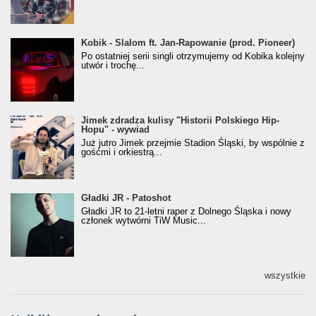
Kobik - Slalom ft. Jan-Rapowanie (prod. Pioneer)
Kobik - Slalom ft. Jan-Rapowanie (prod. Pioneer)
[Official Music Visualiser]
Po ostatniej serii singli otrzymujemy od Kobika kolejny
utwór i trochę...
Jimek zdradza kulisy "Historii Polskiego Hip-
Jimek zdradza kulisy "Historii Polskiego Hip-
Hopu" - wywiad
Hopu" - wywiad
Już jutro Jimek przejmie Stadion Śląski, by wspólnie z
gośćmi i orkiestrą...
Gładki JR - Patoshot
Gładki JR - Patoshot
Gładki JR to 21-letni raper z Dolnego Śląska i nowy
członek wytwórni TiW Music...
wszystkie