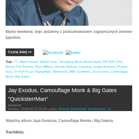
Mamy weekend, więc jedziemy z podsumowaniem zagranicznych premier
tygodnia.
Czytaj dalej >>
Tagi:
T.I.
,
Maxo Kream
,
Wyclef Jean
,
Youngboy Never Broke Again
,
Riff Raff
,
Prof
,
Benny The Butcher
,
Russ Millions
,
Boosie Badazz
,
Capolow
,
Jungle Brothers
,
Rustee
Juxx
,
Sir Puff-A-Lot
,
NappyHigh
,
Wrekonize
,
Mike Summers
,
Jay Exodus
,
Camouflage
Monk
,
Big Gates
Jay Exodus, Camouflage Monk & Big Gates
"QuicksterrMan"
kategorie:
dodano:
2026-06-27 04:03
przez:
Bartosz Skolasiński
(komentarze: 0)
Wspólny album Jaya Exodusa, Camouflage Monka i Big Gatesa.
Tracklista: