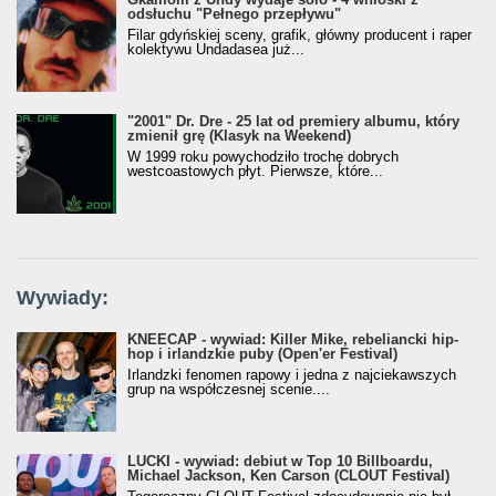
odsłuchu "Pełnego przepływu"
Filar gdyńskiej sceny, grafik, główny producent i raper
kolektywu Undadasea już...
"2001" Dr. Dre - 25 lat od premiery albumu, który
zmienił grę (Klasyk na Weekend)
W 1999 roku powychodziło trochę dobrych
westcoastowych płyt. Pierwsze, które...
Wywiady:
KNEECAP - wywiad: Killer Mike, rebeliancki hip-
hop i irlandzkie puby (Open'er Festival)
Irlandzki fenomen rapowy i jedna z najciekawszych
grup na współczesnej scenie....
LUCKI - wywiad: debiut w Top 10 Billboardu,
Michael Jackson, Ken Carson (CLOUT Festival)