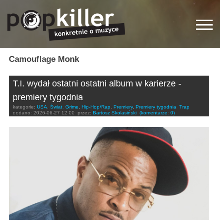
Camouflage Monk
T.I. wydał ostatni ostatni album w karierze -
premiery tygodnia
kategorie:
USA
,
Świat
,
Grime
,
Hip-Hop/Rap
,
Premiery
,
Premiery tygodnia
,
Trap
dodano:
2026-06-27 12:00
przez:
Bartosz Skolasiński
(komentarze: 0)