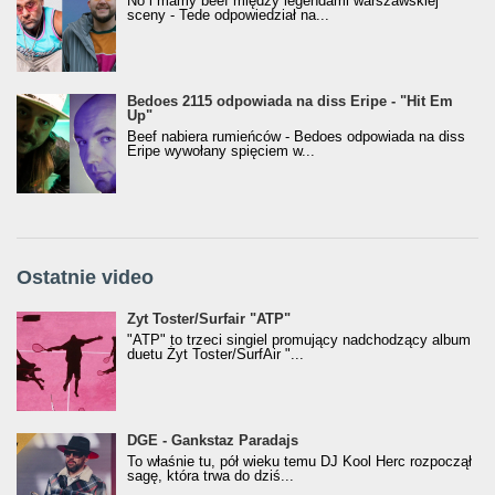
No i mamy beef między legendami warszawskiej
sceny - Tede odpowiedział na...
Bedoes 2115 odpowiada na diss Eripe - "Hit Em
Up"
Beef nabiera rumieńców - Bedoes odpowiada na diss
Eripe wywołany spięciem w...
Ostatnie video
Żyt Toster/SurfAir - ATP VIDEO
Żyt Toster/Surfair "ATP"
"ATP" to trzeci singiel promujący nadchodzący album
duetu Żyt Toster/SurfAir "...
donGURALesko z nagrodą za
DGE - Gankstaz Paradajs
Klasyczny/Trueschoolowy Album Roku
To właśnie tu, pół wieku temu DJ Kool Herc rozpoczął
(Popkillery 2023)
sagę, która trwa do dziś...