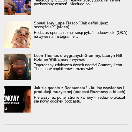
Tegoroczny CLOUT Festival zdecydowanie nie był
pozbawiony wrażeń. Niedługo po...
Spytaliśmy Lupe Fiasco "Jak definiujesz
szczęście?" (video)
Podczas spontanicznej sesji pytań i odpowiedzi (Q&A)
na żywo na Instagramie...
Leon Thomas o wygranych Grammy, Lauryn Hill i
Robinie Williamsie - wywiad
Tegoroczny zdobywca dwóch nagród Grammy Leon
Thomas w popkillerowej rozmowie!...
Jak się gadało z Redmanem? - kulisy wywiadów i
produkcji muzycznej (podcast Rozmowy o bitach)
Pierwszy raz po tej stronie kamery - niedawno ukazał
się nowy odcinek podcastu...