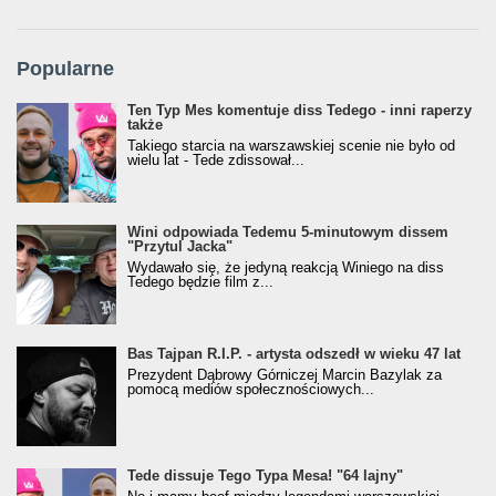
Popularne
Ten Typ Mes komentuje diss Tedego - inni raperzy
także
Takiego starcia na warszawskiej scenie nie było od
wielu lat - Tede zdissował...
Wini odpowiada Tedemu 5-minutowym dissem
"Przytul Jacka"
Wydawało się, że jedyną reakcją Winiego na diss
Tedego będzie film z...
Bas Tajpan R.I.P. - artysta odszedł w wieku 47 lat
Prezydent Dąbrowy Górniczej Marcin Bazylak za
pomocą mediów społecznościowych...
Tede dissuje Tego Typa Mesa! "64 lajny"