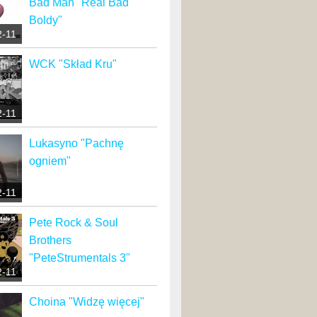
Bad Man "Real Bad
Boldy"
2-11
WCK "Skład Kru"
2-11
Lukasyno "Pachnę
ogniem"
2-11
Pete Rock & Soul
Brothers
"PeteStrumentals 3"
2-11
Choina "Widzę więcej"