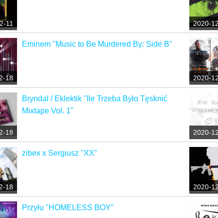
2-11
2020-1
Eminem "Music to Be Murdered By: Side B"
2-18
2020-1
Bryndal / Eklektik "Ile Trzeba Było Tęsknić
Mixtape Vol. 1"
2-18
2020-1
zibex x Sergiusz "XX"
2-18
2020-1
Przyłu "HOMELESS BOY"