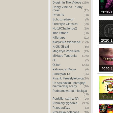
Diggin In The Videos
(269)
Dobry Vibe na Trudny
Czas
(22)
2020-1
Drive By
(28)
Echo z redakcji
(5)
Freestyle Classics
(29)
Hot16Challenge2
(89)
Inna Strona
(58)
Killertape
(11)
2020-1
Klasyk Na Weekend
(123)
Krótki Strzał
(56)
Magazyn Popkillera
(13)
Mixtape Tygodnia
(146)
Oi!
(2)
Ot tak
(225)
2020-1
Palcem po Rapie
(6)
Parszywa 13
(25)
Pisanki Freestyle'owca
(10)
Po sąsiedzku - przegląd
niemieckiej sceny
(16)
Podsumowania miesiąca
(50)
2020-1
Popkiller sam w NY
(26)
Premiery tygodnia
(333)
Przegapifszy
(63)
Przesyłka polecana
(18)