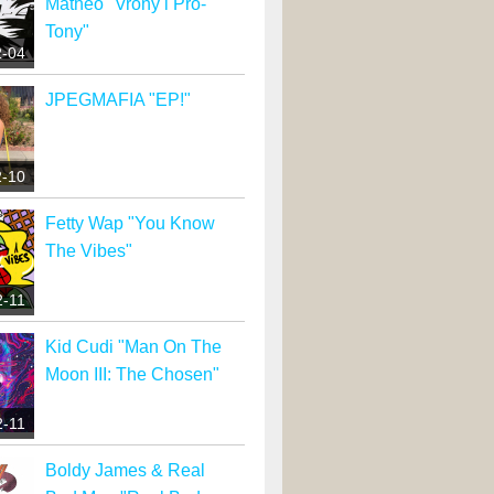
Matheo "Vrony i Pro-
Tony"
2-04
JPEGMAFIA "EP!"
2-10
Fetty Wap "You Know
The Vibes"
2-11
Kid Cudi "Man On The
Moon III: The Chosen"
2-11
Boldy James & Real