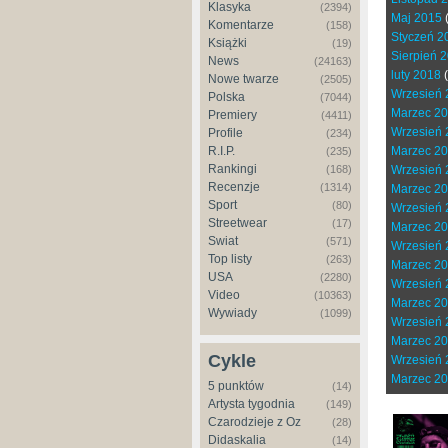
Klasyka
(2394)
Maj 2015
Komentarze
(158)
Styczeń 2
Książki
(19)
Sierpień 
News
(24163)
luty 2018
(
Nowe twarze
(2505)
Wrzesień 
Polska
(7044)
Marzec 2
Premiery
(4411)
Wrzesień 
Profile
(234)
R.I.P.
Marzec 2
(235)
Rankingi
(168)
Wrzesień 
Recenzje
(1314)
Marzec 2
Sport
(80)
Wrzesień 
Streetwear
(17)
Marzec 2
Świat
(571)
Wrzesień 
Top listy
(263)
Marzec 2
USA
(2280)
Wrzesień 
Video
(10363)
Marzec 2
Wywiady
(1099)
Wrzesień 
Marzec 2
Cykle
Wrzesień 
Marzec 2
5 punktów
(14)
Artysta tygodnia
(149)
Czarodzieje z Oz
(28)
Didaskalia
(14)