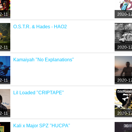
2-11
2020-1
O.S.T.R. & Hades - HAO2
2-11
2020-1
Kamaiyah "No Explanations"
2-11
2020-1
Lil Loaded "CRIPTAPE"
2-11
2020-1
Kali x Major SPZ "HUCPA"