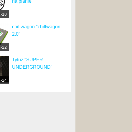
na planie"
2-18
chillwagon "chillwagon
2.0"
2-22
Tytuz "SUPER
UNDERGROUND"
2-24