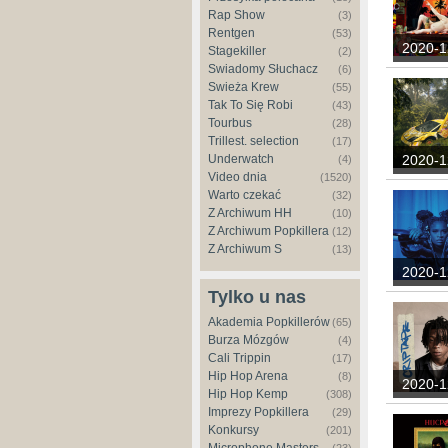
Rap Show
(3)
Rentgen
(53)
2020-1
Stagekiller
(2)
Świadomy Słuchacz
(6)
Świeża Krew
(55)
Tak To Się Robi
(43)
Tourbus
(28)
Trillest. selection
(17)
Underwatch
2020-1
(4)
Video dnia
(1520)
Warto czekać
(32)
Z Archiwum HH
(10)
Z Archiwum Popkillera
(12)
Z Archiwum S
(13)
2020-1
Tylko u nas
Akademia Popkillerów
(65)
Burza Mózgów
(4)
Cali Trippin
(17)
Hip Hop Arena
(8)
2020-1
Hip Hop Kemp
(308)
Imprezy Popkillera
(29)
Konkursy
(201)