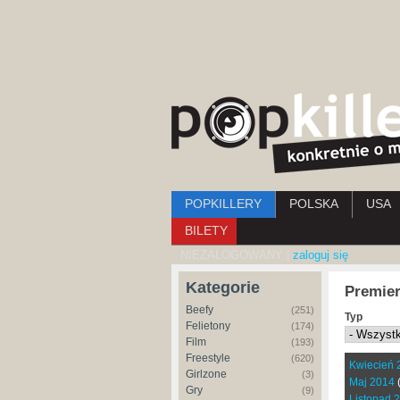
Menu główne
POPKILLERY
POLSKA
USA
BILETY
NIEZALOGOWANY |
zaloguj się
Kategorie
Premier
Beefy
(251)
Typ
Felietony
(174)
Film
(193)
Freestyle
(620)
Kwiecień 
Girlzone
(3)
Maj 2014
Gry
(9)
Listopad 