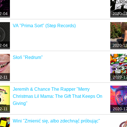
2-04
2020-1
VA "Prima Sort" (Step Records)
2-04
2020-1
Słoń "Redrum"
2-11
2020-1
Jeremih & Chance The Rapper "Merry
Christmas Lil Mama: The Gift That Keeps On
Giving"
2-11
2020-1
Wini "Zmienić się, albo zdechnąć próbując"