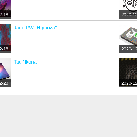
2-18
2020-1
Jano PW "Hipnoza"
2-18
2020-1
Tau "Ikona"
2-23
2020-1