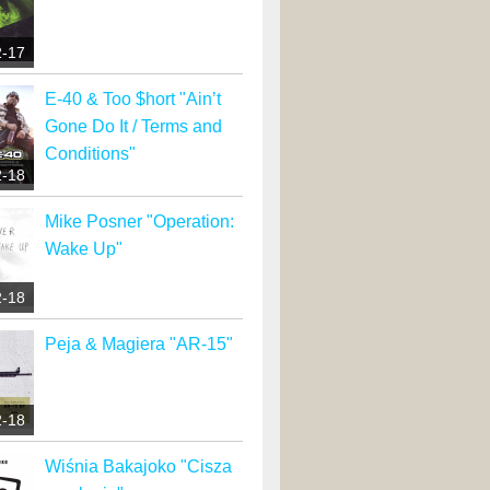
2-17
E-40 & Too $hort "Ain’t
Gone Do It / Terms and
Conditions"
2-18
Mike Posner "Operation:
Wake Up"
2-18
Peja & Magiera "AR-15"
2-18
Wiśnia Bakajoko "Cisza