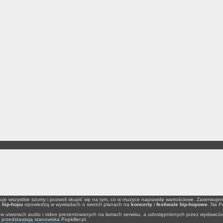
nuje wszystkie szumy i pozwoli skupić się na tym, co w muzyce naprawdę wartościowe. Zaserwuje
a
hip-hopu
opowiedzą w wywiadach o swoich planach na
koncerty
i
festiwale hip-hopowe
. Na P
lne w utworach audio i video prezentowanych na łamach serwisu, a udostępnionych przez wydawców
rzedstawiają stanowiska Popkiller.pl.