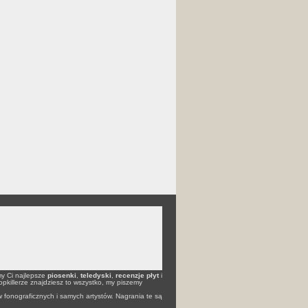
my Ci najlepsze
piosenki
,
teledyski
,
recenzje płyt
i
opkillerze znajdziesz to wszystko, my piszemy
 fonograficznych i samych artystów. Nagrania te są