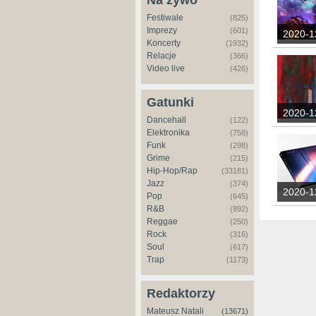
Na żywo
Festiwale
(825)
Imprezy
(601)
2020-1
Koncerty
(1932)
Relacje
(366)
Video live
(426)
Gatunki
2020-1
Dancehall
(122)
Elektronika
(758)
Funk
(298)
Grime
(215)
Hip-Hop/Rap
(33181)
Jazz
(374)
2020-1
Pop
(645)
R&B
(892)
Reggae
(250)
Rock
(316)
Soul
(617)
Trap
(1173)
Redaktorzy
Mateusz Natali
(13671)