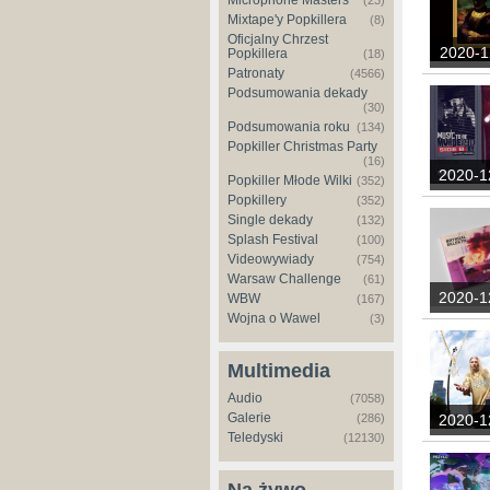
Microphone Masters
(23)
Mixtape'y Popkillera
(8)
Oficjalny Chrzest
2020-1
Popkillera
(18)
Patronaty
(4566)
Podsumowania dekady
(30)
Podsumowania roku
(134)
Popkiller Christmas Party
(16)
2020-1
Popkiller Młode Wilki
(352)
Popkillery
(352)
Single dekady
(132)
Splash Festival
(100)
Videowywiady
(754)
Warsaw Challenge
(61)
2020-1
WBW
(167)
Wojna o Wawel
(3)
Multimedia
Audio
(7058)
Galerie
(286)
2020-1
Teledyski
(12130)