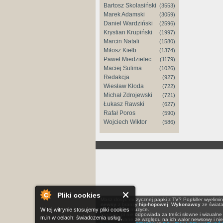
Bartosz Skolasiński
(3553)
Marek Adamski
(3059)
Daniel Wardziński
(2596)
Krystian Krupiński
(1997)
Marcin Natali
(1580)
Miłosz Kiełb
(1374)
Paweł Miedzielec
(1179)
Maciej Sulima
(1026)
Redakcja
(927)
Wiesław Kłoda
(722)
Michał Zdrojewski
(721)
Łukasz Rawski
(627)
Rafał Poros
(590)
Wojciech Wiktor
(586)
Pliki cookies
Masz dosyć muzycznej papki z TV? Popkiller wyelimi
newsy
z branży
hip-hopowej
.
Wykonawcy
ze świat
W tej witrynie stosujemy pliki cookies
konkretnie o muzyce.
Popkiller.pl nie odpowiada za treści słowne i wizua
m.in w celach: świadczenia usług,
prezentowane ze względu na ich walor newsowy i nie p