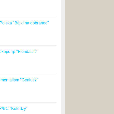
 Polska "Bajki na dobranoc"
kepurrp "Florida Jit"
mentalism "Geniusz"
/BC "Koledzy"