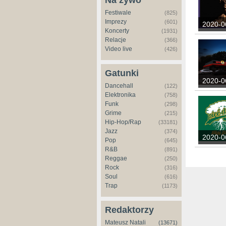
Na żywo
Festiwale
(825)
Imprezy
(601)
2020-0
Koncerty
(1931)
Relacje
(366)
Video live
(426)
Gatunki
2020-0
Dancehall
(122)
Elektronika
(758)
Funk
(298)
Grime
(215)
Hip-Hop/Rap
(33181)
Jazz
(374)
2020-0
Pop
(645)
R&B
(891)
Strony
Reggae
(250)
Rock
(316)
Soul
(616)
Trap
(1173)
Redaktorzy
Mateusz Natali
(13671)