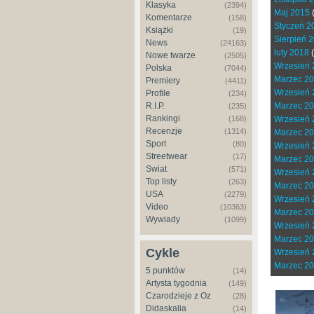
Klasyka
(2394)
Maj 2015
Komentarze
(158)
Styczeń 2
Książki
(19)
Sierpień 
News
(24163)
luty 2018
(
Nowe twarze
(2505)
Wrzesień 
Polska
(7044)
Marzec 2
Premiery
(4411)
Wrzesień 
Profile
(234)
R.I.P.
Marzec 2
(235)
Rankingi
(168)
Wrzesień 
Recenzje
(1314)
Marzec 2
Sport
(80)
Wrzesień 
Streetwear
(17)
Marzec 2
Świat
(571)
Wrzesień 
Top listy
(263)
Marzec 2
USA
(2279)
Wrzesień 
Video
(10363)
Marzec 2
Wywiady
(1099)
Wrzesień 
Marzec 2
Cykle
Wrzesień 
Marzec 2
5 punktów
(14)
Artysta tygodnia
(149)
Czarodzieje z Oz
(28)
Didaskalia
(14)