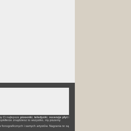
my Ci najlepsze
piosenki
,
teledyski
,
recenzje płyt
i
opkillerze znajdziesz to wszystko, my piszemy
 fonograficznych i samych artystów. Nagrania te są