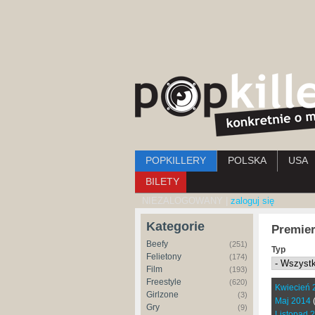
Menu główne
POPKILLERY
POLSKA
USA
BILETY
NIEZALOGOWANY |
zaloguj się
Kategorie
Premier
Beefy
(251)
Typ
Felietony
(174)
Film
(193)
Freestyle
(620)
Kwiecień 
Girlzone
(3)
Maj 2014
Gry
(9)
Listopad 