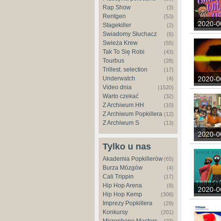
Rap Show
(3)
Rentgen
(53)
2020-0
Stagekiller
(2)
Świadomy Słuchacz
(6)
Świeża Krew
(55)
Tak To Się Robi
(43)
Tourbus
(28)
Trillest. selection
(17)
Underwatch
2020-0
(4)
Video dnia
(1520)
Warto czekać
(32)
Z Archiwum HH
(10)
Z Archiwum Popkillera
(12)
Z Archiwum S
(13)
2020-0
Tylko u nas
Akademia Popkillerów
(65)
Burza Mózgów
(4)
Cali Trippin
(17)
Hip Hop Arena
(8)
2020-0
Hip Hop Kemp
(308)
Imprezy Popkillera
(29)
Konkursy
(201)