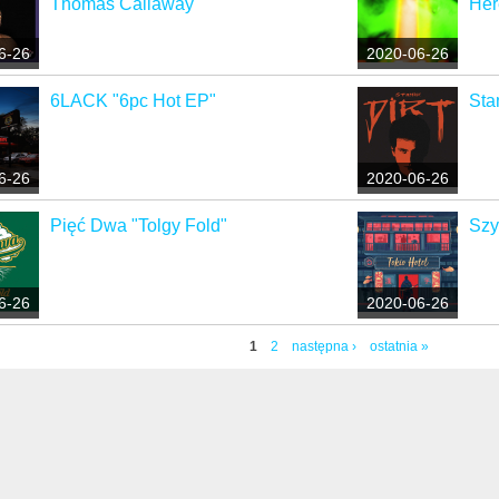
Thomas Callaway"
Her
6-26
2020-06-26
6LACK "6pc Hot EP"
Sta
6-26
2020-06-26
Pięć Dwa "Tolgy Fold"
Szy
6-26
2020-06-26
1
2
następna ›
ostatnia »