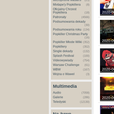
Microphone Masters
(23)
Mixtape'y Popkillera
(8)
Oficjalny Chrzest
2020-0
Popkillera
(18)
Patronaty
(4566)
Podsumowania dekady
(30)
Podsumowania roku
(134)
Popkiller Christmas Party
(16)
2020-0
Popkiller Młode Wilki
(352)
Popkillery
(352)
Single dekady
(132)
Splash Festival
(100)
Videowywiady
(754)
Warsaw Challenge
(61)
2020-0
WBW
(167)
Wojna o Wawel
(3)
Multimedia
Audio
(7058)
Galerie
(286)
2020-0
Teledyski
(12130)