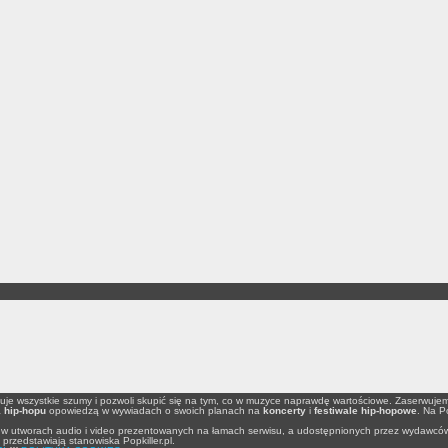
nuje wszystkie szumy i pozwoli skupić się na tym, co w muzyce naprawdę wartościowe. Zaserwuje
a
hip-hopu
opowiedzą w wywiadach o swoich planach na
koncerty
i
festiwale hip-hopowe
. Na P
lne w utworach audio i video prezentowanych na łamach serwisu, a udostępnionych przez wydawców
rzedstawiają stanowiska Popkiller.pl.