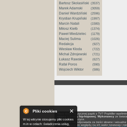
Bartosz Skolasiński
(3537)
Marek Adamski
(3059)
Daniel Wardziński
(2596)
Krystian Krupiński
(1997)
Marcin Natali
(1580)
Miłosz Kiełb
(1374)
Paweł Miedzielec
(1179)
Maciej Sulima
(1026)
Redakcja
(927)
Wiesław Kłoda
(722)
Michał Zdrojewski
(721)
Łukasz Rawski
(627)
Rafał Poros
(590)
Wojciech Wiktor
(586)
Pliki cookies
Masz dosyć muzycznej papki z TV? Popkiller wyelimi
newsy
z branży
hip-hopowej
.
Wykonawcy
ze świat
W tej witrynie stosujemy pliki cookies
konkretnie o muzyce.
Popkiller.pl nie odpowiada za treści słowne i wizua
m.in w celach: świadczenia usług,
prezentowane ze względu na ich walor newsowy i nie p