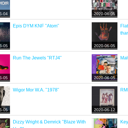
6-04
2020-06-05
Epis DYM KNF "Atom"
Fla
tha
6-05
2020-06-05
Run The Jewels "RTJ4"
Mał
6-05
2020-06-05
Wigor Mor W.A. "1978"
RMR
6-05
2020-06-12
Dizzy Wright & Demrick "Blaze With
Key