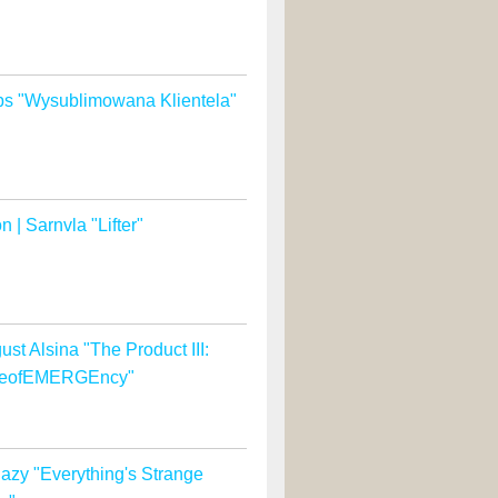
s "Wysublimowana Klientela"
n | Sarnvla "Lifter"
ust Alsina "The Product III:
teofEMERGEncy"
azy "Everything's Strange