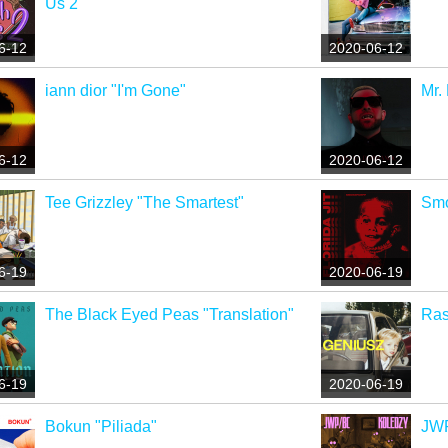
Us 2"
6-12
2020-06-12
iann dior "I'm Gone"
Mr.
6-12
2020-06-12
Tee Grizzley "The Smartest"
Smo
6-19
2020-06-19
The Black Eyed Peas "Translation"
Ras
6-19
2020-06-19
Bokun "Piliada"
JWP