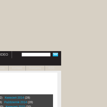
IDEO
naty
Kontakt
Reklama
RSS
2)
Kwiecień 2014
(28)
4)
Październik 2014
(28)
20)
Kwiecień 2015
(20)