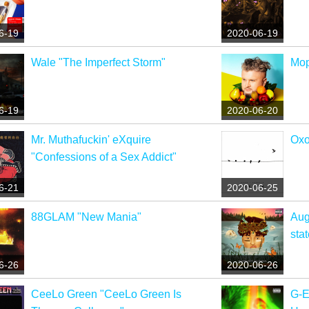
6-19
2020-06-19
Wale "The Imperfect Storm"
Mop
6-19
2020-06-20
Mr. Muthafuckin' eXquire
Oxo
"Confessions of a Sex Addict"
6-21
2020-06-25
88GLAM "New Mania"
Aug
sta
6-26
2020-06-26
CeeLo Green "CeeLo Green Is
G-E