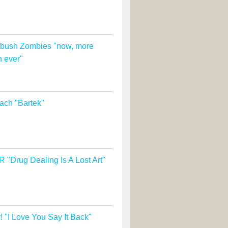
tbush Zombies "now, more
n ever"
ach "Bartek"
 "Drug Dealing Is A Lost Art"
! "I Love You Say It Back"