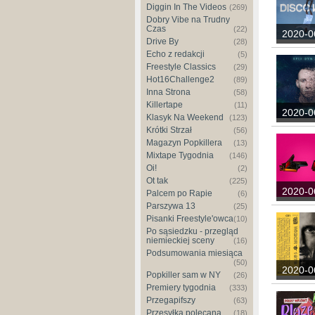
Diggin In The Videos
(269)
Dobry Vibe na Trudny
Czas
(22)
2020-0
Drive By
(28)
Echo z redakcji
(5)
Freestyle Classics
(29)
Hot16Challenge2
(89)
Inna Strona
(58)
Killertape
(11)
2020-0
Klasyk Na Weekend
(123)
Krótki Strzał
(56)
Magazyn Popkillera
(13)
Mixtape Tygodnia
(146)
Oi!
(2)
Ot tak
(225)
2020-0
Palcem po Rapie
(6)
Parszywa 13
(25)
Pisanki Freestyle'owca
(10)
Po sąsiedzku - przegląd
niemieckiej sceny
(16)
Podsumowania miesiąca
(50)
2020-0
Popkiller sam w NY
(26)
Premiery tygodnia
(333)
Przegapifszy
(63)
Przesyłka polecana
(18)