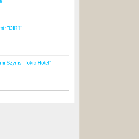
e"
mir "DIRT"
mi Szyms "Tokio Hotel"