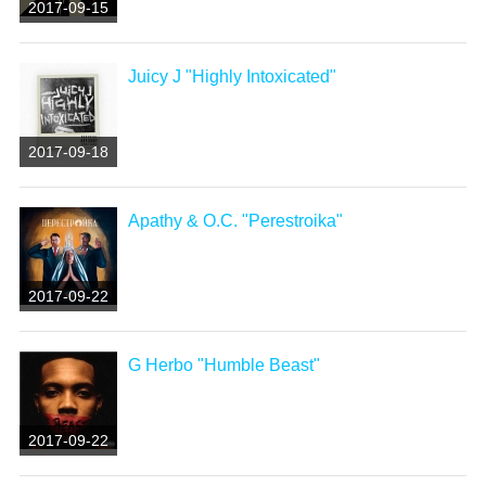
2017-09-15
Juicy J "Highly Intoxicated"
2017-09-18
Apathy & O.C. "Perestroika"
2017-09-22
G Herbo "Humble Beast"
2017-09-22