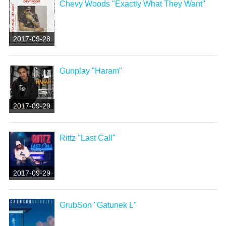
Chevy Woods "Exactly What They Want"
2017-09-28
Gunplay "Haram"
2017-09-29
Rittz "Last Call"
2017-09-29
GrubSon "Gatunek L"