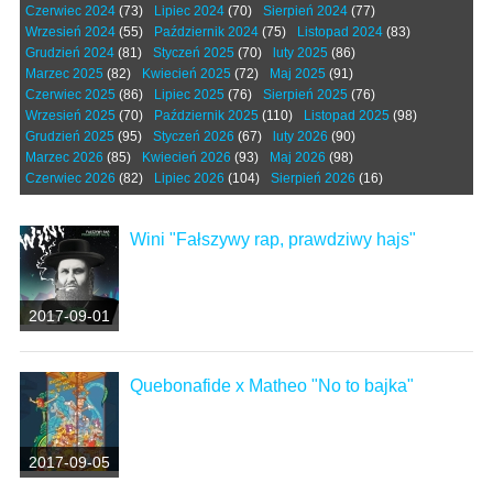
Czerwiec 2024
(73)
Lipiec 2024
(70)
Sierpień 2024
(77)
Wrzesień 2024
(55)
Październik 2024
(75)
Listopad 2024
(83)
Grudzień 2024
(81)
Styczeń 2025
(70)
luty 2025
(86)
Marzec 2025
(82)
Kwiecień 2025
(72)
Maj 2025
(91)
Czerwiec 2025
(86)
Lipiec 2025
(76)
Sierpień 2025
(76)
Wrzesień 2025
(70)
Październik 2025
(110)
Listopad 2025
(98)
Grudzień 2025
(95)
Styczeń 2026
(67)
luty 2026
(90)
Marzec 2026
(85)
Kwiecień 2026
(93)
Maj 2026
(98)
Czerwiec 2026
(82)
Lipiec 2026
(104)
Sierpień 2026
(16)
Wini "Fałszywy rap, prawdziwy hajs"
2017-09-01
Quebonafide x Matheo "No to bajka"
2017-09-05