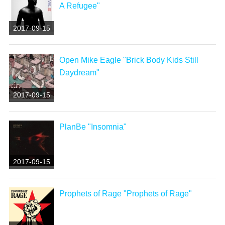
A Refugee"
2017-09-15
Open Mike Eagle "Brick Body Kids Still
Daydream"
2017-09-15
PlanBe "Insomnia"
2017-09-15
Prophets of Rage "Prophets of Rage"