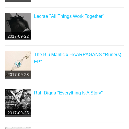
Lecrae "All Things Work Together"
2017-09-22
The Blu Mantic x HAARPAGANS "Rune(s)
EP"
2017-09-23
Rah Digga "Everything Is A Story"
2017-09-25