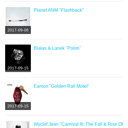
Planet ANM "Flashback"
2017-09-08
Białas & Lanek "Polon"
2017-09-15
Eamon "Golden Rail Motel"
2017-09-15
Wyclef Jean "Carnival III: The Fall & Rise Of