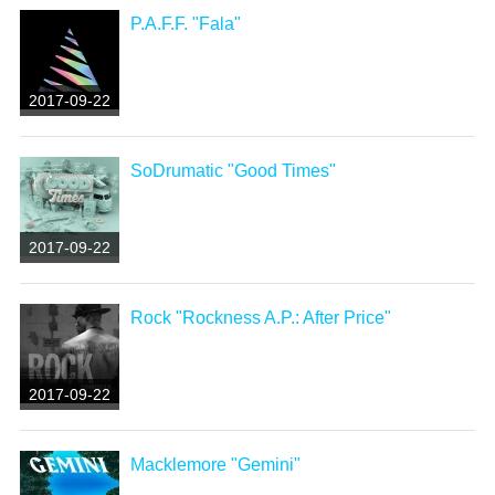
P.A.F.F. "Fala"
2017-09-22
SoDrumatic "Good Times"
2017-09-22
Rock "Rockness A.P.: After Price"
2017-09-22
Macklemore "Gemini"