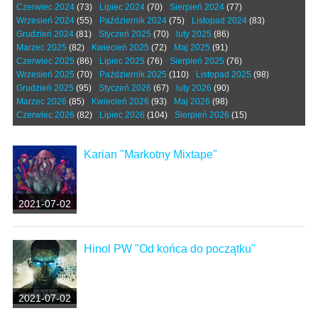
Czerwiec 2024
(73)
Lipiec 2024
(70)
Sierpień 2024
(77)
Wrzesień 2024
(55)
Październik 2024
(75)
Listopad 2024
(83)
Grudzień 2024
(81)
Styczeń 2025
(70)
luty 2025
(86)
Marzec 2025
(82)
Kwiecień 2025
(72)
Maj 2025
(91)
Czerwiec 2025
(86)
Lipiec 2025
(76)
Sierpień 2025
(76)
Wrzesień 2025
(70)
Październik 2025
(110)
Listopad 2025
(98)
Grudzień 2025
(95)
Styczeń 2026
(67)
luty 2026
(90)
Marzec 2026
(85)
Kwiecień 2026
(93)
Maj 2026
(98)
Czerwiec 2026
(82)
Lipiec 2026
(104)
Sierpień 2026
(15)
Karian "Markotny Mixtape"
2021-07-02
Hinol PW "Od końca do początku"
2021-07-02