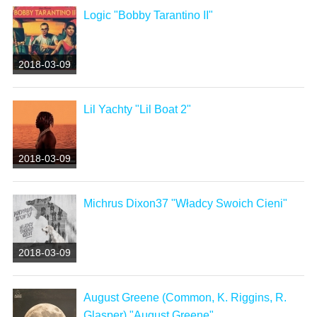
Logic "Bobby Tarantino II"
2018-03-09
Lil Yachty "Lil Boat 2"
2018-03-09
Michrus Dixon37 "Władcy Swoich Cieni"
2018-03-09
August Greene (Common, K. Riggins, R.
Glasper) "August Greene"