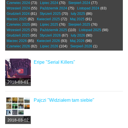
Czerwiec 2024
(73)
Lipiec 2024
(70)
Sierpień 2024
(77)
Wrzesień 2024
(55)
Październik 2024
(75)
Listopad 2024
(83)
Grudzień 2024
(81)
Styczeń 2025
(70)
luty 2025
(86)
Marzec 2025
(82)
Kwiecień 2025
(72)
Maj 2025
(91)
Czerwiec 2025
(86)
Lipiec 2025
(76)
Sierpień 2025
(76)
Wrzesień 2025
(70)
Październik 2025
(110)
Listopad 2025
(98)
Grudzień 2025
(95)
Styczeń 2026
(67)
luty 2026
(90)
Marzec 2026
(85)
Kwiecień 2026
(93)
Maj 2026
(98)
Czerwiec 2026
(82)
Lipiec 2026
(104)
Sierpień 2026
(1)
Eripe "Serial Killers"
2018-03-01
Pajczi "Widziałem tam siebie"
2018-03-02