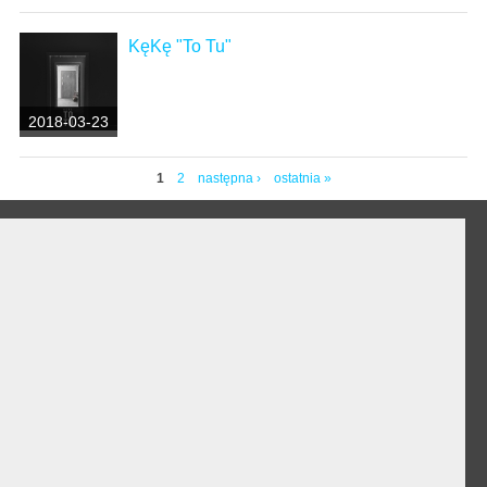
KęKę "To Tu"
2018-03-23
1
2
następna ›
ostatnia »
Strony