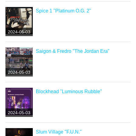
Spice 1 "Platinum O.G. 2"
2024-05-03
Saigon & Fredro "The Jordan Era"
2024-05-03
Blockhead "Luminous Rubble"
2024-05-03
Slum Village "F.U.N."