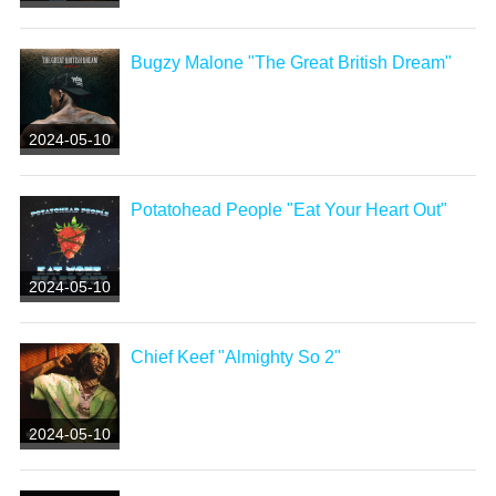
Bugzy Malone "The Great British Dream"
2024-05-10
Potatohead People "Eat Your Heart Out"
2024-05-10
Chief Keef "Almighty So 2"
2024-05-10