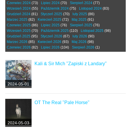
Czerwiec 2024
(73)
Lipiec 2024
(70)
Sierpień 2024
(77)
Wrzesień 2024
(55)
Październik 2024
(75)
Listopad 2024
(83)
Grudzień 2024
(81)
Styczeń 2025
(70)
luty 2025
(86)
Marzec 2025
(82)
Kwiecień 2025
(72)
Maj 2025
(91)
Czerwiec 2025
(86)
Lipiec 2025
(76)
Sierpień 2025
(76)
Wrzesień 2025
(70)
Październik 2025
(110)
Listopad 2025
(98)
Grudzień 2025
(95)
Styczeń 2026
(67)
luty 2026
(90)
Marzec 2026
(85)
Kwiecień 2026
(93)
Maj 2026
(98)
Czerwiec 2026
(82)
Lipiec 2026
(104)
Sierpień 2026
(1)
Kali & Sir Mich "Zapiski z Landary"
2024-05-01
OT The Real "Pale Horse"
2024-05-03