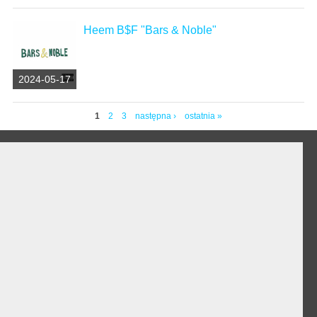
Heem B$F "Bars & Noble"
2024-05-17
1
2
3
następna ›
ostatnia »
Strony