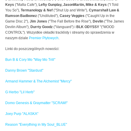
Keys
("Mafia Cafe"),
Lefty Gunplay,
JasonMartin, Mike & Keys
("I Told
You So"),
Termanology & Nef
("Shut Up and Write"),
Cymarshall Law &
Ramson Badbonez
("Undiluted"),
Casey Veggies
("Caught Up in the
Game Disc 2"),
Jim Jones
("The Fall Before the Rise"),
Devlin
("The James
Devlin Album"),
Durrty Goodz
("Vanguard") i
BLK ODYSSY
"("MOOD
CONTROL"). Wszystkie okładki tracklisty i streamy do sprawdzenia w
naszym dziale
Premier Płytowych
.
Linki do poszczególnych nowości:
Bun B & Cory Mo "Way Mo Trill"
Danny Brown "Stardust"
Armand Hammer & The Alchemist "Mercy"
G Herbo "Lil Herb"
Domo Genesis & Graymatter "SCRAM!"
Joey Purp "ALASKA"
Reason "Everything in My Soul_BLUE"