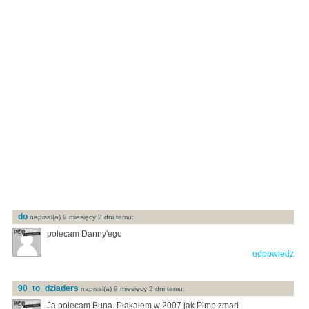
do
napisal(a) 9 miesięcy 2 dni temu:
polecam Danny'ego
odpowiedz
90_to_dziaders
napisal(a) 9 miesięcy 2 dni temu:
Ja polecam Buna. Płakałem w 2007 jak Pimp zmarł