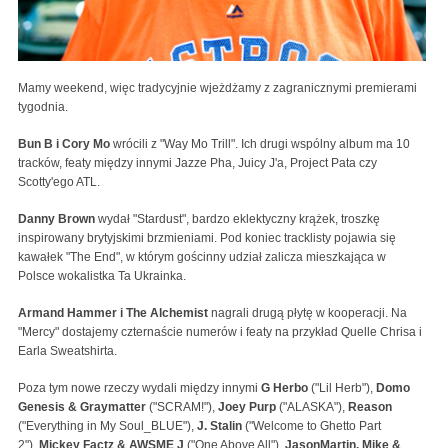
Mamy weekend, więc tradycyjnie wjeżdżamy z zagranicznymi premierami
tygodnia.
Bun B i Cory Mo
wrócili z "Way Mo Trill". Ich drugi wspólny album ma 10
tracków, featy między innymi Jazze Pha, Juicy J'a, Project Pata czy
Scotty'ego ATL.
Danny Brown
wydał "Stardust", bardzo eklektyczny krążek, troszkę
inspirowany brytyjskimi brzmieniami. Pod koniec tracklisty pojawia się
kawałek "The End", w którym gościnny udział zalicza mieszkająca w
Polsce wokalistka Ta Ukrainka.
Armand Hammer i The Alchemist
nagrali drugą płytę w kooperacji. Na
"Mercy" dostajemy czternaście numerów i featy na przykład Quelle Chrisa i
Earla Sweatshirta.
Poza tym nowe rzeczy wydali między innymi
G Herbo
("Lil Herb"),
Domo
Genesis & Graymatter
("SCRAM!"),
Joey Purp
("ALASKA"),
Reason
("Everything in My Soul_BLUE"),
J. Stalin
("Welcome to Ghetto Part
2"),
Mickey Factz & AWSME J
("One Above All"),
JasonMartin, Mike &