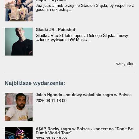
Już jutro Jimek przejmie Stadion Śląski, by wspólnie z
gośćmi i orkiestrą...
Gładki JR - Patoshot
Gładki JR - Patoshot
Gładki JR to 21-letni raper z Dolnego Śląska i nowy
członek wytwórni TiW Music...
wszystkie
Najbliższe wydarzenia:
Jalen Ngonda - soulowy wokalista zagra w Polsce
2026-08-11 18:00
A$AP Rocky zagra w Polsce - koncert na "Don't Be
Dumb World Tour"
2026-09-13 18:00