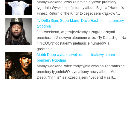
Mamy weekend, czas zatem na płytowe premiery
tygodnia.Wyszedł pośmiertny album Big L'a."Harlem's
Finest: Return of the King" to część serii krążków "...
Ty Dolla $ign, Gucci Mane, Dave East i inni - premiery
tygodnia
Jest weekend, więc wjeżdżamy z zagranicznymi
premierami!Z nowym albumem wrócił Ty Dolla $ign. Na
"TYCOON" dostajemy piętnaście numerów, a
gościnnie...
Mobb Deep wydało swój ostatni, finałowy album -
premiery tygodnia
Mamy weekend, więc tradycyjnie czas na zagraniczne
premiery tygodnia!Otrzymaliśmy nowy album Mobb
Deep. "Infinite" jest częścią serii "Legend Has It...