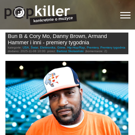
Bun B & Cory Mo, Danny Brown, Armand
Hammer i inni - premiery tygodnia
kategorie:
USA
,
Świat
,
Elektronika
,
Grime
,
Hip-Hop/Rap
,
Premiery
,
Premiery tygodnia
dodano:
2025-11-08 10:00
przez:
Bartosz Skolasiński
(komentarze: 2)