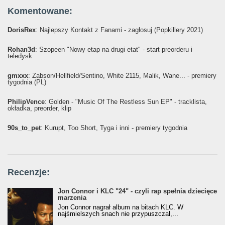
Komentowane:
DorisRex
: Najlepszy Kontakt z Fanami - zagłosuj (Popkillery 2021)
Rohan3d
: Szopeen "Nowy etap na drugi etat" - start preorderu i
teledysk
gmxxx
: Żabson/Hellfield/Sentino, White 2115, Malik, Wane... - premiery
tygodnia (PL)
PhilipVence
: Golden - "Music Of The Restless Sun EP" - tracklista,
okładka, preorder, klip
90s_to_pet
: Kurupt, Too Short, Tyga i inni - premiery tygodnia
Recenzje:
Jon Connor i KLC "24" - czyli rap spełnia dziecięce
marzenia
Jon Connor nagrał album na bitach KLC. W
najśmielszych snach nie przypuszczał,...