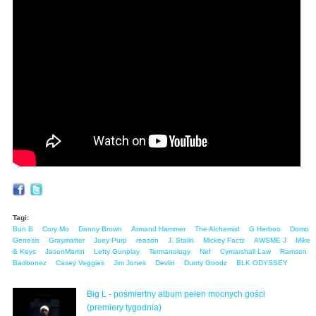
Tagi:
Bun B
Cory Mo
Danny Brown
Armand Hammer
The Alchemist
G Herboo
Domo
Genesis
Graymatter
Joey Purp
reason
J. Stalin
Mickey Factz
AWSME J
Mike
& Keys
JasonMartin
Lefty Gunplay
Termanology
Nef
Cymarshall Law
Ramson
Badbonez
Casey Veggies
Jim Jones
Devlin
Durrty Goodz
BLK ODYSSEY
Big L - pośmiertny album pełen mocnych gości
(premiery tygodnia)