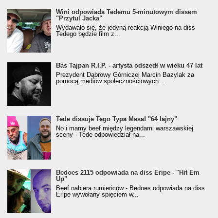
Wini odpowiada Tedemu 5-minutowym dissem
"Przytul Jacka"
Wydawało się, że jedyną reakcją Winiego na diss
Tedego będzie film z...
Bas Tajpan R.I.P. - artysta odszedł w wieku 47 lat
Prezydent Dąbrowy Górniczej Marcin Bazylak za
pomocą mediów społecznościowych...
Tede dissuje Tego Typa Mesa! "64 lajny"
No i mamy beef między legendami warszawskiej
sceny - Tede odpowiedział na...
Bedoes 2115 odpowiada na diss Eripe - "Hit Em
Up"
Beef nabiera rumieńców - Bedoes odpowiada na diss
Eripe wywołany spięciem w...