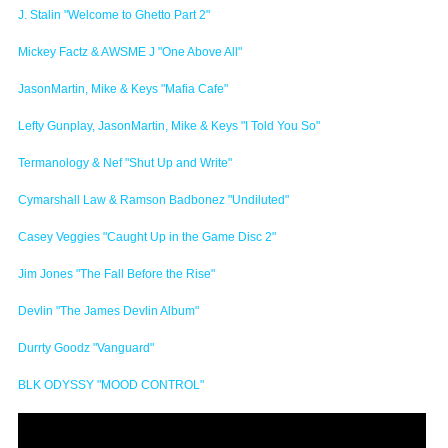
J. Stalin "Welcome to Ghetto Part 2"
Mickey Factz & AWSME J "One Above All"
JasonMartin, Mike & Keys "Mafia Cafe"
Lefty Gunplay, JasonMartin, Mike & Keys "I Told You So"
Termanology & Nef "Shut Up and Write"
Cymarshall Law & Ramson Badbonez "Undiluted"
Casey Veggies "Caught Up in the Game Disc 2"
Jim Jones "The Fall Before the Rise"
Devlin "The James Devlin Album"
Durrty Goodz "Vanguard"
BLK ODYSSY "MOOD CONTROL"