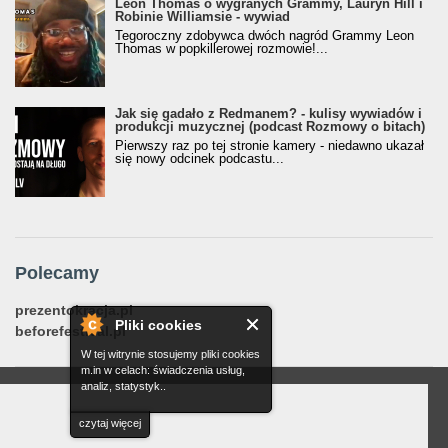
Leon Thomas o wygranych Grammy, Lauryn Hill i
Robinie Williamsie - wywiad
Tegoroczny zdobywca dwóch nagród Grammy Leon
Thomas w popkillerowej rozmowie!...
Jak się gadało z Redmanem? - kulisy wywiadów i
produkcji muzycznej (podcast Rozmowy o bitach)
Pierwszy raz po tej stronie kamery - niedawno ukazał
się nowy odcinek podcastu...
Polecamy
prezentokracja.pl
Pliki cookies
beforefestival.pl
W tej witrynie stosujemy pliki cookies
m.in w celach: świadczenia usług,
analiz, statystyk..
czytaj więcej