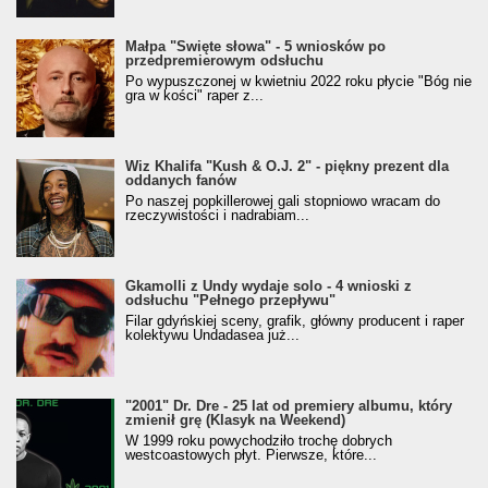
Małpa "Święte słowa" - 5 wniosków po
przedpremierowym odsłuchu
Po wypuszczonej w kwietniu 2022 roku płycie "Bóg nie
gra w kości" raper z...
Wiz Khalifa "Kush & O.J. 2" - piękny prezent dla
oddanych fanów
Po naszej popkillerowej gali stopniowo wracam do
rzeczywistości i nadrabiam...
Gkamolli z Undy wydaje solo - 4 wnioski z
odsłuchu "Pełnego przepływu"
Filar gdyńskiej sceny, grafik, główny producent i raper
kolektywu Undadasea już...
"2001" Dr. Dre - 25 lat od premiery albumu, który
zmienił grę (Klasyk na Weekend)
W 1999 roku powychodziło trochę dobrych
westcoastowych płyt. Pierwsze, które...