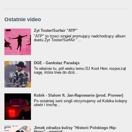
Ostatnie video
Żyt Toster/SurfAir - ATP VIDEO
Żyt Toster/Surfair "ATP"
"ATP" to trzeci singiel promujący nadchodzący album
duetu Żyt Toster/SurfAir "...
donGURALesko z nagrodą za
DGE - Gankstaz Paradajs
Klasyczny/Trueschoolowy Album Roku
To właśnie tu, pół wieku temu DJ Kool Herc rozpoczął
(Popkillery 2023)
sagę, która trwa do dziś...
Kobik - Slalom ft. Jan-Rapowanie (prod. Pioneer)
Kobik - Slalom ft. Jan-Rapowanie (prod. Pioneer)
[Official Music Visualiser]
Po ostatniej serii singli otrzymujemy od Kobika kolejny
utwór i trochę...
Jimek zdradza kulisy "Historii Polskiego Hip-
Jimek zdradza kulisy "Historii Polskiego Hip-
Hopu" - wywiad
Hopu" - wywiad