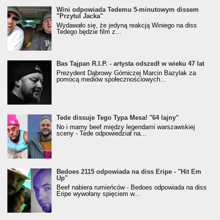
Wini odpowiada Tedemu 5-minutowym dissem
"Przytul Jacka"
Wydawało się, że jedyną reakcją Winiego na diss
Tedego będzie film z...
Bas Tajpan R.I.P. - artysta odszedł w wieku 47 lat
Prezydent Dąbrowy Górniczej Marcin Bazylak za
pomocą mediów społecznościowych...
Tede dissuje Tego Typa Mesa! "64 lajny"
No i mamy beef między legendami warszawskiej
sceny - Tede odpowiedział na...
Bedoes 2115 odpowiada na diss Eripe - "Hit Em
Up"
Beef nabiera rumieńców - Bedoes odpowiada na diss
Eripe wywołany spięciem w...