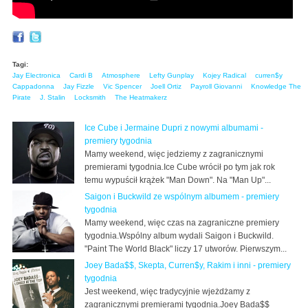
Tagi:
Jay Electronica
Cardi B
Atmosphere
Lefty Gunplay
Kojey Radical
curren$y
Cappadonna
Jay Fizzle
Vic Spencer
Joell Ortiz
Payroll Giovanni
Knowledge The
Pirate
J. Stalin
Locksmith
The Heatmakerz
Ice Cube i Jermaine Dupri z nowymi albumami -
premiery tygodnia
Mamy weekend, więc jedziemy z zagranicznymi
premierami tygodnia.Ice Cube wrócił po tym jak rok
temu wypuścił krążek "Man Down". Na "Man Up"...
Saigon i Buckwild ze wspólnym albumem - premiery
tygodnia
Mamy weekend, więc czas na zagraniczne premiery
tygodnia.Wspólny album wydali Saigon i Buckwild.
"Paint The World Black" liczy 17 utworów. Pierwszym...
Joey Bada$$, Skepta, Curren$y, Rakim i inni - premiery
tygodnia
Jest weekend, więc tradycyjnie wjeżdżamy z
zagranicznymi premierami tygodnia.Joey Bada$$