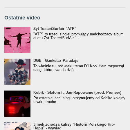
Ostatnie video
Żyt Toster/SurfAir - ATP VIDEO
Żyt Toster/Surfair "ATP"
"ATP" to trzeci singiel promujący nadchodzący album
duetu Żyt Toster/SurfAir "...
donGURALesko z nagrodą za
DGE - Gankstaz Paradajs
Klasyczny/Trueschoolowy Album Roku
To właśnie tu, pół wieku temu DJ Kool Herc rozpoczął
(Popkillery 2023)
sagę, która trwa do dziś...
Kobik - Slalom ft. Jan-Rapowanie (prod. Pioneer)
Kobik - Slalom ft. Jan-Rapowanie (prod. Pioneer)
[Official Music Visualiser]
Po ostatniej serii singli otrzymujemy od Kobika kolejny
utwór i trochę...
Jimek zdradza kulisy "Historii Polskiego Hip-
Jimek zdradza kulisy "Historii Polskiego Hip-
Hopu" - wywiad
Hopu" - wywiad