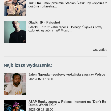
Już jutro Jimek przejmie Stadion Śląski, by wspólnie z
gośćmi i orkiestrą...
Gładki JR - Patoshot
Gładki JR - Patoshot
Gładki JR to 21-letni raper z Dolnego Śląska i nowy
członek wytwórni TiW Music...
wszystkie
Najbliższe wydarzenia:
Jalen Ngonda - soulowy wokalista zagra w Polsce
2026-08-11 18:00
A$AP Rocky zagra w Polsce - koncert na "Don't Be
Dumb World Tour"
2026-09-13 18:00