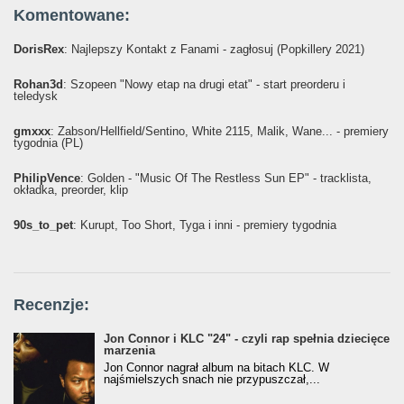
Komentowane:
DorisRex
: Najlepszy Kontakt z Fanami - zagłosuj (Popkillery 2021)
Rohan3d
: Szopeen "Nowy etap na drugi etat" - start preorderu i
teledysk
gmxxx
: Żabson/Hellfield/Sentino, White 2115, Malik, Wane... - premiery
tygodnia (PL)
PhilipVence
: Golden - "Music Of The Restless Sun EP" - tracklista,
okładka, preorder, klip
90s_to_pet
: Kurupt, Too Short, Tyga i inni - premiery tygodnia
Recenzje:
Jon Connor i KLC "24" - czyli rap spełnia dziecięce
marzenia
Jon Connor nagrał album na bitach KLC. W
najśmielszych snach nie przypuszczał,...