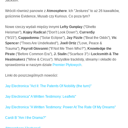
Jackson.
Wrócili również panowie z
Atmosphere
. Ich "Jestures" to aż 26 kawałków,
gościnnie Evidence, Musab czy Kurious. Co poza tym?
Nowe rzeczy wydali między innymi
Lefty Gunplay
("Ghetto
Heisman"),
Kojey Radical
("Don't Look Down"),
Curren$y
("9/15"),
Cappadonna
("Solar Eclipse"),
Jay Fizzle
("Beat the Odds"),
Vic
Spencer
("Trees Are Undefeated"),
Joell Ortiz
("Love, Peace &
Trauma"),
Payroll Giovanni
("If Not Me Then Who?"),
Knowledge the
Pirate
("Before Common Era"),
J. Stalin
("Scarface 3") i
Locksmith & The
Heatmakerz
("Wine & Circus"). Wszystkie tracklisty, streamy i okładki do
sprawdzenia w naszym dziale
Premier Płytowych
.
Linki do poszczególnych nowości:
Jay Electronica "Act II: The Patents Of Nobility (the turn)"
Jay Electronica" A Written Testimony: Leaflets"
Jay Electronica "A Written Testimony: Power At The Rate Of My Dreams"
Cardi B "Am I the Drama?"