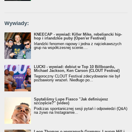
Wywiady:
KNEECAP - wywiad: Killer Mike, rebeliancki hip-
hop i irlandzkie puby (Open'er Festival)
Irlandzki fenomen rapowy i jedna z najciekawszych
grup na współczesnej scenie....
LUCKI - wywiad: debiut w Top 10 Billboardu,
Michael Jackson, Ken Carson (CLOUT Festival)
Tegoroczny CLOUT Festival zdecydowanie nie był
pozbawiony wrażeń. Niedługo po...
Spytaliśmy Lupe Fiasco "Jak definiujesz
szczęście?" (video)
Podczas spontanicznej sesji pytań i odpowiedzi (Q&A)
na żywo na Instagramie...
Leon Thomas o wygranych Grammy, Lauryn Hill i