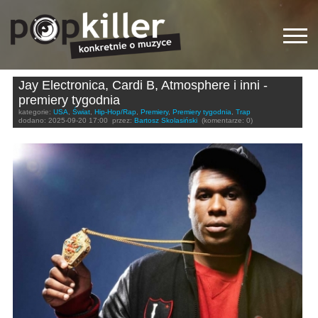
Jay Electronica, Cardi B, Atmosphere i inni -
premiery tygodnia
kategorie:
USA
,
Świat
,
Hip-Hop/Rap
,
Premiery
,
Premiery tygodnia
,
Trap
dodano:
2025-09-20 17:00
przez:
Bartosz Skolasiński
(komentarze: 0)