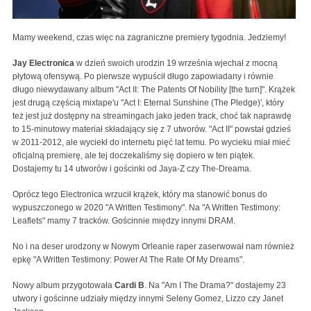
Mamy weekend, czas więc na zagraniczne premiery tygodnia. Jedziemy!
Jay Electronica
w dzień swoich urodzin 19 września wjechał z mocną
płytową ofensywą. Po pierwsze wypuścił długo zapowiadany i równie
długo niewydawany album
"Act II: The Patents Of Nobility [the turn]". Krążek
jest drugą częścią mixtape'u "Act I: Eternal Sunshine (The Pledge)', który
też jest już dostępny na streamingach jako jeden track, choć tak naprawdę
to 15-minutowy materiał składający się z 7 utworów. "Act II" powstał gdzieś
w 2011-2012, ale wyciekł do internetu pięć lat temu. Po wycieku miał mieć
oficjalną premierę, ale tej doczekaliśmy się dopiero w ten piątek.
Dostajemy tu 14 utworów i gościnki od Jaya-Z czy The-Dreama.
Oprócz tego Electronica wrzucił krążek, który ma stanowić bonus do
wypuszczonego w 2020 "A Written Testimony". Na "A Written Testimony:
Leaflets" mamy 7 tracków. Gościnnie między innymi DRAM.
No i na deser urodzony w Nowym Orleanie raper zaserwował nam również
epkę
"A Written Testimony: Power At The Rate Of My Dreams".
Nowy album przygotowała
Cardi B
. Na "Am I The Drama?" dostajemy 23
utwory i gościnne udziały między innymi Seleny Gomez, Lizzo czy Janet