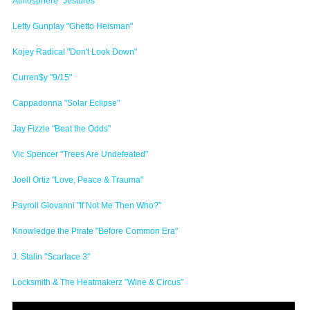
Atmosphere "Jestures"
Lefty Gunplay "Ghetto Heisman"
Kojey Radical "Don't Look Down"
Curren$y "9/15"
Cappadonna "Solar Eclipse"
Jay Fizzle "Beat the Odds"
Vic Spencer "Trees Are Undefeated"
Joell Ortiz "Love, Peace & Trauma"
Payroll Giovanni "If Not Me Then Who?"
Knowledge the Pirate "Before Common Era"
J. Stalin "Scarface 3"
Locksmith & The Heatmakerz "Wine & Circus"