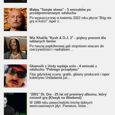
Małpa "Święte słowa" - 5 wniosków po
przedpremierowym odsłuchu
Po wypuszczonej w kwietniu 2022 roku płycie "Bóg nie
gra w kości" raper z...
Wiz Khalifa "Kush & O.J. 2" - piękny prezent dla
oddanych fanów
Po naszej popkillerowej gali stopniowo wracam do
rzeczywistości i nadrabiam...
Gkamolli z Undy wydaje solo - 4 wnioski z
odsłuchu "Pełnego przepływu"
Filar gdyńskiej sceny, grafik, główny producent i raper
kolektywu Undadasea już...
"2001" Dr. Dre - 25 lat od premiery albumu, który
zmienił grę (Klasyk na Weekend)
W 1999 roku powychodziło trochę dobrych
westcoastowych płyt. Pierwsze, które...