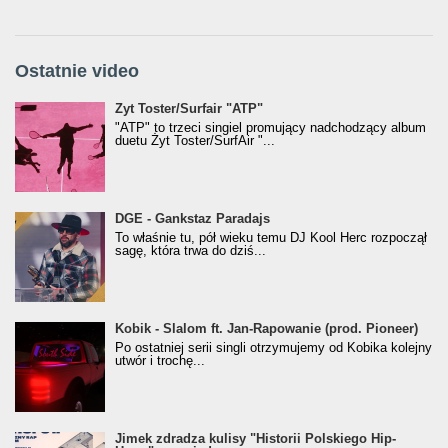
Ostatnie video
Żyt Toster/SurfAir - ATP VIDEO
Żyt Toster/Surfair "ATP"
"ATP" to trzeci singiel promujący nadchodzący album
duetu Żyt Toster/SurfAir "...
donGURALesko z nagrodą za
DGE - Gankstaz Paradajs
Klasyczny/Trueschoolowy Album Roku
To właśnie tu, pół wieku temu DJ Kool Herc rozpoczął
(Popkillery 2023)
sagę, która trwa do dziś...
Kobik - Slalom ft. Jan-Rapowanie (prod. Pioneer)
Kobik - Slalom ft. Jan-Rapowanie (prod. Pioneer)
[Official Music Visualiser]
Po ostatniej serii singli otrzymujemy od Kobika kolejny
utwór i trochę...
Jimek zdradza kulisy "Historii Polskiego Hip-
Jimek zdradza kulisy "Historii Polskiego Hip-