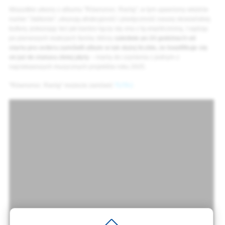
Wszystkie utwory z albumu "Równonoc: Raróg", w tym ujawniony właśnie
numer "Jabłonie", ukazują atrakcyjność i plastyczność naszej słowiańskiej
kultury, pokazując też jak bardzo łączy się ona z tą współczesną. I sądząc
po pierwszych reakcjach fanów, którzy
zaledwie po 24 godzinach od
startu pre-orderu zamówili album w tak dużej liczbie, że kwalifikuje się
on już do statusu złotej płyty
– mamy do czynienia z jednym z
najciekawszych muzycznych projektów roku 2025.
"Równonoc: Raróg" możecie zamówić
TUTAJ
.