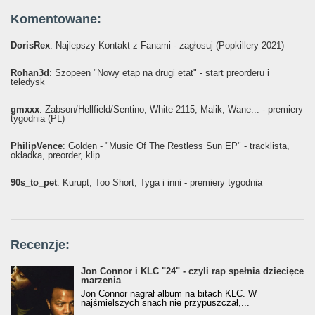
Komentowane:
DorisRex
: Najlepszy Kontakt z Fanami - zagłosuj (Popkillery 2021)
Rohan3d
: Szopeen "Nowy etap na drugi etat" - start preorderu i
teledysk
gmxxx
: Żabson/Hellfield/Sentino, White 2115, Malik, Wane... - premiery
tygodnia (PL)
PhilipVence
: Golden - "Music Of The Restless Sun EP" - tracklista,
okładka, preorder, klip
90s_to_pet
: Kurupt, Too Short, Tyga i inni - premiery tygodnia
Recenzje:
Jon Connor i KLC "24" - czyli rap spełnia dziecięce
marzenia
Jon Connor nagrał album na bitach KLC. W
najśmielszych snach nie przypuszczał,...