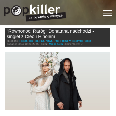
"Równonoc: Raróg" Donatana nadchodzi -
singiel z Cleo i Hinolem
kategorie:
Polska
,
Hip-Hop/Rap
,
News
,
Pop
,
Premiery
,
Teledyski
,
Video
dodano:
2024-10-24 23:00
przez:
Miłosz Kiełb
(komentarze: 0)