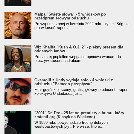
Małpa "Święte słowa" - 5 wniosków po
przedpremierowym odsłuchu
Po wypuszczonej w kwietniu 2022 roku płycie "Bóg nie
gra w kości" raper z...
Wiz Khalifa "Kush & O.J. 2" - piękny prezent dla
oddanych fanów
Po naszej popkillerowej gali stopniowo wracam do
rzeczywistości i nadrabiam...
Gkamolli z Undy wydaje solo - 4 wnioski z
odsłuchu "Pełnego przepływu"
Filar gdyńskiej sceny, grafik, główny producent i raper
kolektywu Undadasea już...
"2001" Dr. Dre - 25 lat od premiery albumu, który
zmienił grę (Klasyk na Weekend)
W 1999 roku powychodziło trochę dobrych
westcoastowych płyt. Pierwsze, które...