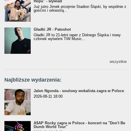
Hopu" - wywiad
Hopu" - wywiad
Już jutro Jimek przejmie Stadion Śląski, by wspólnie z
gośćmi i orkiestrą...
Gładki JR - Patoshot
Gładki JR - Patoshot
Gładki JR to 21-letni raper z Dolnego Śląska i nowy
członek wytwórni TiW Music...
wszystkie
Najbliższe wydarzenia:
Jalen Ngonda - soulowy wokalista zagra w Polsce
2026-08-11 18:00
A$AP Rocky zagra w Polsce - koncert na "Don't Be
Dumb World Tour"