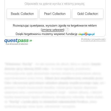
Odpowiedź na pytanie wynika z reklamy powyżej.
Beads Collection
Pearl Collection
Gold Collection
Rozwiązując questpassa, wyrażam zgodę na targetowanie reklam
(
zmiana ustawień
)
Dzięki targetowaniu możemy wspierać fundację
Polityka prywatności
"Równonoc: Raróg"
– bo tak nazywa się album, który w całości
światło
dzienne ujrzy wiosną 2025 roku
– to nowe legendy, przysłowia i
humorystycznie ujęte słowiańskie maniery ubrane w przebojowe utwory
wyprodukowane przez Dona.
Album jest współtworzony wokalnie przez
Cleo i okraszony gościnnym udziałem plejady współczesnego rapu
, jak i
gwiazd z innych muzycznych światów. Udział gości będzie stopniowo
ujawniany wraz z premierami kolejnych singli – odsłon albumu, z których
każdej towarzyszyć będzie efektowny, klimatyczny videoklip. Warto dodać,
że
"Raróg" z tytułu płyty to słowiański odpowiednik Feniksa
, ptaka
symbolizującego nowe życie, odrodzenie i szczęście.