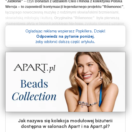
"Jabłonie"
– czyli
Donatan z udziałem Cleo i Hinola z kolektywu Polska
Wersja – to zapowiedź kontynuacji legendarnego projektu "Równonoc"
,
łączącego nowoczesną muzykę z rodzimymi słowiańskimi brzmieniami,
słowiańską mitologią i kulturą.
Oryginalna "Równonoc" była pierwszą
diamentowa płytą w historii polskiego hip-hopu
, zyskała również uznanie
w całej Europie jako projekt prezentujący szerokiemu gronu odbiorców
Oglądając reklamę wspierasz Popkillera. Dzięki!
słowiańskie dziedzictwo kulturowe.
Odpowiedz na pytanie poniżej
,
żeby odsłonić dalszą część artykułu.
Jak nazywa się kolekcja modułowej biżuterii
dostępna w salonach Apart i na Apart.pl?