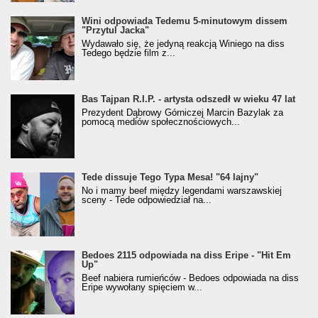
Wini odpowiada Tedemu 5-minutowym dissem
"Przytul Jacka"
Wydawało się, że jedyną reakcją Winiego na diss
Tedego będzie film z...
Bas Tajpan R.I.P. - artysta odszedł w wieku 47 lat
Prezydent Dąbrowy Górniczej Marcin Bazylak za
pomocą mediów społecznościowych...
Tede dissuje Tego Typa Mesa! "64 lajny"
No i mamy beef między legendami warszawskiej
sceny - Tede odpowiedział na...
Bedoes 2115 odpowiada na diss Eripe - "Hit Em
Up"
Beef nabiera rumieńców - Bedoes odpowiada na diss
Eripe wywołany spięciem w...