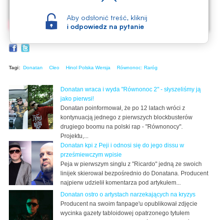
Aby odsłonić treść, kliknij
i odpowiedz na pytanie
Tagi:
Donatan
Cleo
Hinol Polska Wersja
Równonoc: Raróg
Donatan wraca i wyda "Równonoc 2" - słyszeliśmy ją
jako pierwsi!
Donatan poinformował, że po 12 latach wróci z
kontynuacją jednego z pierwszych blockbusterów
drugiego boomu na polski rap - "Równonocy".
Projektu,...
Donatan kpi z Peji i odnosi się do jego dissu w
prześmiewczym wpisie
Peja w pierwszym singlu z "Ricardo" jedną ze swoich
linijek skierował bezpośrednio do Donatana. Producent
najpierw udzielił komentarza pod artykułem...
Donatan ostro o artystach narzekających na kryzys
Producent na swoim fanpage'u opublikował zdjęcie
wycinka gazety tabloidowej opatrzonego tytułem