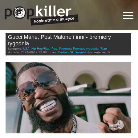
Gucci Mane, Post Malone i inni - premiery
tygodnia
kategorie:
USA
,
Hip-Hop/Rap
,
Pop
,
Premiery
,
Premiery tygodnia
,
Trap
dodano:
2024-08-19 23:00
przez:
Bartosz Skolasiński
(komentarze: 3)