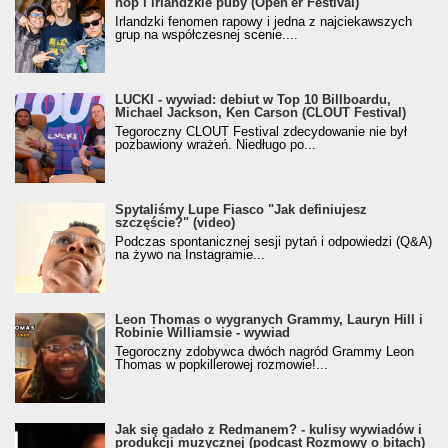
hop i irlandzkie puby (Open'er Festival)
Irlandzki fenomen rapowy i jedna z najciekawszych
grup na współczesnej scenie....
LUCKI - wywiad: debiut w Top 10 Billboardu,
Michael Jackson, Ken Carson (CLOUT Festival)
Tegoroczny CLOUT Festival zdecydowanie nie był
pozbawiony wrażeń. Niedługo po...
Spytaliśmy Lupe Fiasco "Jak definiujesz
szczęście?" (video)
Podczas spontanicznej sesji pytań i odpowiedzi (Q&A)
na żywo na Instagramie...
Leon Thomas o wygranych Grammy, Lauryn Hill i
Robinie Williamsie - wywiad
Tegoroczny zdobywca dwóch nagród Grammy Leon
Thomas w popkillerowej rozmowie!...
Jak się gadało z Redmanem? - kulisy wywiadów i
produkcji muzycznej (podcast Rozmowy o bitach)