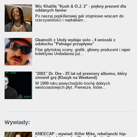
Wiz Khalifa "Kush & O.J. 2" - piękny prezent dla
oddanych fanów
Po naszej popkillerowej gali stopniowo wracam do
rzeczywistości i nadrabiam...
Gkamolli z Undy wydaje solo - 4 wnioski z
odsłuchu "Pełnego przepływu"
Filar gdyńskiej sceny, grafik, główny producent i raper
kolektywu Undadasea już...
"2001" Dr. Dre - 25 lat od premiery albumu, który
zmienił grę (Klasyk na Weekend)
W 1999 roku powychodziło trochę dobrych
westcoastowych płyt. Pierwsze, które...
Wywiady:
KNEECAP - wywiad: Killer Mike, rebeliancki hip-