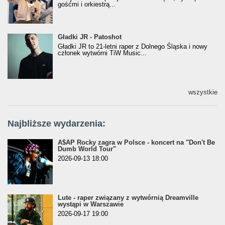
gośćmi i orkiestrą...
Gładki JR - Patoshot
Gładki JR - Patoshot
Gładki JR to 21-letni raper z Dolnego Śląska i nowy
członek wytwórni TiW Music...
wszystkie
Najbliższe wydarzenia:
A$AP Rocky zagra w Polsce - koncert na "Don't Be
Dumb World Tour"
2026-09-13 18:00
Lute - raper związany z wytwórnią Dreamville
wystąpi w Warszawie
2026-09-17 19:00