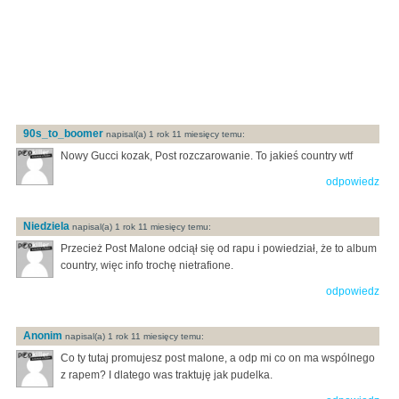
90s_to_boomer
napisal(a) 1 rok 11 miesięcy temu:
Nowy Gucci kozak, Post rozczarowanie. To jakieś country wtf
odpowiedz
Niedziela
napisal(a) 1 rok 11 miesięcy temu:
Przecież Post Malone odciął się od rapu i powiedział, że to album
country, więc info trochę nietrafione.
odpowiedz
Anonim
napisal(a) 1 rok 11 miesięcy temu:
Co ty tutaj promujesz post malone, a odp mi co on ma wspólnego
z rapem? I dlatego was traktuję jak pudelka.