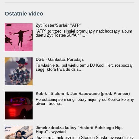
Ostatnie video
Żyt Toster/SurfAir - ATP VIDEO
Żyt Toster/Surfair "ATP"
"ATP" to trzeci singiel promujący nadchodzący album
duetu Żyt Toster/SurfAir "...
donGURALesko z nagrodą za
DGE - Gankstaz Paradajs
Klasyczny/Trueschoolowy Album Roku
To właśnie tu, pół wieku temu DJ Kool Herc rozpoczął
(Popkillery 2023)
sagę, która trwa do dziś...
Kobik - Slalom ft. Jan-Rapowanie (prod. Pioneer)
Kobik - Slalom ft. Jan-Rapowanie (prod. Pioneer)
[Official Music Visualiser]
Po ostatniej serii singli otrzymujemy od Kobika kolejny
utwór i trochę...
Jimek zdradza kulisy "Historii Polskiego Hip-
Jimek zdradza kulisy "Historii Polskiego Hip-
Hopu" - wywiad
Hopu" - wywiad
Już jutro Jimek przejmie Stadion Śląski, by wspólnie z