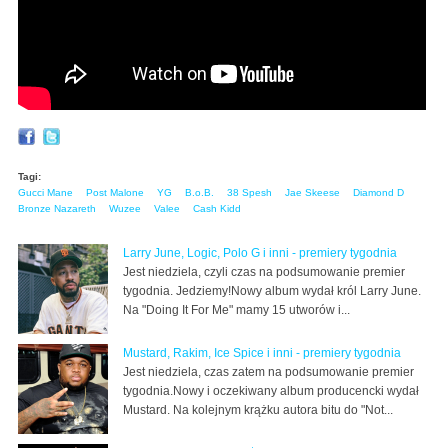
Tagi:
Gucci Mane
Post Malone
YG
B.o.B.
38 Spesh
Jae Skeese
Diamond D
Bronze Nazareth
Wuzee
Valee
Cash Kidd
Larry June, Logic, Polo G i inni - premiery tygodnia
Jest niedziela, czyli czas na podsumowanie premier
tygodnia. Jedziemy!Nowy album wydał król Larry June.
Na "Doing It For Me" mamy 15 utworów i...
Mustard, Rakim, Ice Spice i inni - premiery tygodnia
Jest niedziela, czas zatem na podsumowanie premier
tygodnia.Nowy i oczekiwany album producencki wydał
Mustard. Na kolejnym krążku autora bitu do "Not...