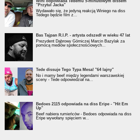
Wini odpowiada Tedemu 5-minutowym dissem
"Przytul Jacka"
Wydawało się, że jedyną reakcją Winiego na diss
Tedego będzie film z...
Bas Tajpan R.I.P. - artysta odszedł w wieku 47 lat
Prezydent Dąbrowy Górniczej Marcin Bazylak za
pomocą mediów społecznościowych...
Tede dissuje Tego Typa Mesa! "64 lajny"
No i mamy beef między legendami warszawskiej
sceny - Tede odpowiedział na...
Bedoes 2115 odpowiada na diss Eripe - "Hit Em
Up"
Beef nabiera rumieńców - Bedoes odpowiada na diss
Eripe wywołany spięciem w...