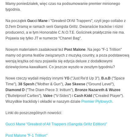
Mamy poniedziałek, więc czas na podsumowanie premier minionego
tygodnia.
Na początek
Gucci Mane
i "Greatest Of All Trappers", czyli jego collabo z
DJ'em Dramą w ramach serii Gangsta Grillz. Dwanaście tracków i różni
producenci, a w tym Honorable C.N.O.T.E. Gościnek praktycznie nie ma.
Pojawia się tylko JT w numerze "Chanel Bag".
Nowym materiałem zaatakował też
Post Malone
. Na jego "F-1 Trillion"
mamy od groma featów związanych z muzyką country, a poza podstawową
wersją krążka od razu pojawiła się edycja deluxe z dodatkowymi
dziewięcioma kawałkami. Co jeszcze wyszło w zeszłym tygodniu?
Nowe rzeczy wydali między innymi
YG
("Just Re'd Up 3"),
B.o.B
("Space
Time"),
38 Spesh
("Mother & Gun"),
Jae Skeese
("Ground Level"),
Diamond D
("The Diam Piece 3: Initium"),
Bronze Nazareth & Wuzee
("Bulletproof Carties"),
Valee
("V-Sides") i
Cash Kidd
("Created Player").
Wszystkie tracklisty i okładki w naszym dziale
Premier Płytowych
.
Linki do poszczególnych nowości:
Gucci Mane "Greatest of All Trappers (Gangsta Grillz Edition)"
Post Malone "F-1 Trillion"