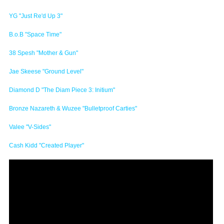
YG "Just Re'd Up 3"
B.o.B "Space Time"
38 Spesh "Mother & Gun"
Jae Skeese "Ground Level"
Diamond D "The Diam Piece 3: Initium"
Bronze Nazareth & Wuzee "Bulletproof Carties"
Valee "V-Sides"
Cash Kidd "Created Player"