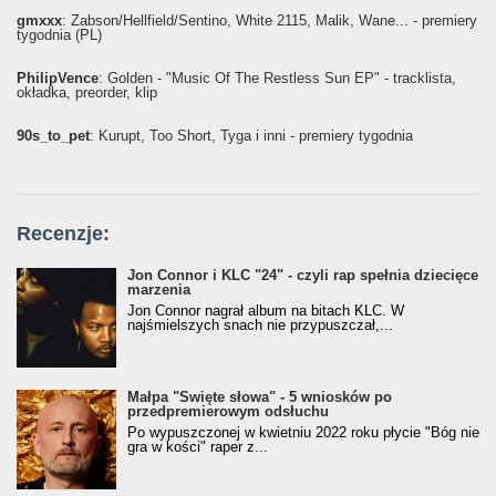
gmxxx
: Żabson/Hellfield/Sentino, White 2115, Malik, Wane... - premiery
tygodnia (PL)
PhilipVence
: Golden - "Music Of The Restless Sun EP" - tracklista,
okładka, preorder, klip
90s_to_pet
: Kurupt, Too Short, Tyga i inni - premiery tygodnia
Recenzje:
Jon Connor i KLC "24" - czyli rap spełnia dziecięce
marzenia
Jon Connor nagrał album na bitach KLC. W
najśmielszych snach nie przypuszczał,...
Małpa "Święte słowa" - 5 wniosków po
przedpremierowym odsłuchu
Po wypuszczonej w kwietniu 2022 roku płycie "Bóg nie
gra w kości" raper z...