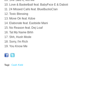
09. She Said It, Not Me
10. Love & Basketball feat. BabyFxce E & Daboii
11. 24 Missed Calls feat. BlueBucksClan
12. Toxic Blessing
13. Move On feat. Kdoe
14. Elaborate feat. Eastside Mani
15. No Reason feat. Dej Loaf
16. Tat My Name Bihh
17. Shh, Hush Mode
18. Sorry, I'm Rich
19. You Know Me
Tagi:
Cash Kidd