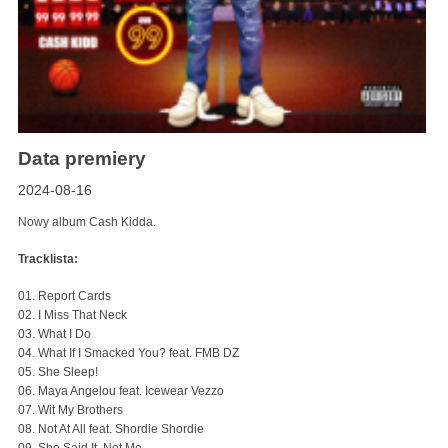
Data premiery
2024-08-16
Nowy album Cash Kidda.
Tracklista:
01. Report Cards
02. I Miss That Neck
03. What I Do
04. What If I Smacked You? feat. FMB DZ
05. She Sleep!
06. Maya Angelou feat. Icewear Vezzo
07. Wit My Brothers
08. Not At All feat. Shordie Shordie