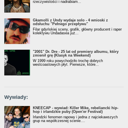
rzeczywistości i nadrabiam...
Gkamolli z Undy wydaje solo - 4 wnioski z
odsłuchu "Pełnego przepływu"
Filar gdyńskiej sceny, grafik, główny producent i raper
kolektywu Undadasea już...
"2001" Dr. Dre - 25 lat od premiery albumu, który
zmienił grę (Klasyk na Weekend)
W 1999 roku powychodziło trochę dobrych
westcoastowych płyt. Pierwsze, które...
Wywiady:
KNEECAP - wywiad: Killer Mike, rebeliancki hip-
hop i irlandzkie puby (Open'er Festival)
Irlandzki fenomen rapowy i jedna z najciekawszych
grup na współczesnej scenie....