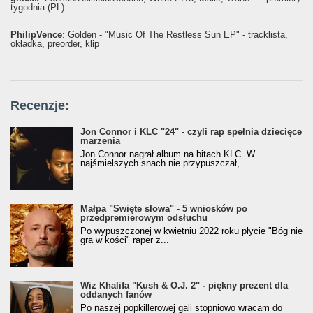
tygodnia (PL)
PhilipVence
: Golden - "Music Of The Restless Sun EP" - tracklista,
okładka, preorder, klip
Recenzje:
Jon Connor i KLC "24" - czyli rap spełnia dziecięce
marzenia
Jon Connor nagrał album na bitach KLC. W
najśmielszych snach nie przypuszczał,...
Małpa "Święte słowa" - 5 wniosków po
przedpremierowym odsłuchu
Po wypuszczonej w kwietniu 2022 roku płycie "Bóg nie
gra w kości" raper z...
Wiz Khalifa "Kush & O.J. 2" - piękny prezent dla
oddanych fanów
Po naszej popkillerowej gali stopniowo wracam do