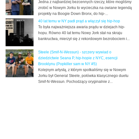
Jedna z najbardziej bezcennych rzeczy, które mogliśmy
zrobić w Nowym Jorku to wycieczka na owiane legendą
projekty na Boogie Down Bronx, do hip-...
40 lat temu w NY padł prąd a włączył się hip-hop
To była najważniejsza awaria prądu w dziejach hip-
hopu. Równo 40 lat temu Nowy Jork stał na skraju
bankructwa, mierzył się z rekordowym bezrobociem i...
Steele (Smif-N-Wessun) - szczery wywiad o
dziedzictwie Seana P, hip-hopie z NYC, esencji
Brooklynu (Popkiller sam w NY #5)
Kolejnym artystą, z którym spotkaliśmy się w Nowym
Jorku był General Steele, połówka klasycznego duetu
Smif-N-Wessun. Pochodzący oryginalnie z...