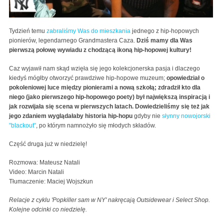
Tydzień temu
zabraliśmy Was do mieszkania
jednego z hip-hopowych
pionierów, legendarnego Grandmastera Caza.
Dziś mamy dla Was
pierwszą połowę wywiadu z chodzącą ikoną hip-hopowej kultury!
Caz wyjawił nam skąd wzięła się jego kolekcjonerska pasja i dlaczego
kiedyś mógłby otworzyć prawdziwe hip-hopowe muzeum;
opowiedział o
pokoleniowej luce między pionierami a nową szkołą; zdradził kto dla
niego (jako pierwszego hip-hopowego poety) był największą inspiracją i
jak rozwijała się scena w pierwszych latach. Dowiedzieliśmy się też jak
jego zdaniem wyglądałaby historia hip-hopu
gdyby nie
słynny nowojorski
"blackout"
, po którym namnożyło się młodych składów.
Część druga już w niedzielę!
Rozmowa: Mateusz Natali
Video: Marcin Natali
Tłumaczenie: Maciej Wojszkun
Relacje z cyklu 'Popkiller sam w NY' nakręcają Outsidewear i Select Shop.
Kolejne odcinki co niedzielę.