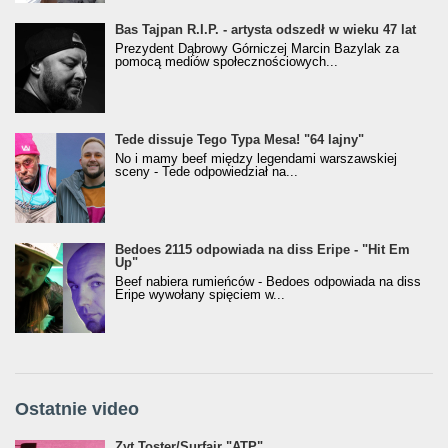
Bas Tajpan R.I.P. - artysta odszedł w wieku 47 lat
Prezydent Dąbrowy Górniczej Marcin Bazylak za
pomocą mediów społecznościowych...
Tede dissuje Tego Typa Mesa! "64 lajny"
No i mamy beef między legendami warszawskiej
sceny - Tede odpowiedział na...
Bedoes 2115 odpowiada na diss Eripe - "Hit Em
Up"
Beef nabiera rumieńców - Bedoes odpowiada na diss
Eripe wywołany spięciem w...
Ostatnie video
Żyt Toster/SurfAir - ATP VIDEO
Żyt Toster/Surfair "ATP"