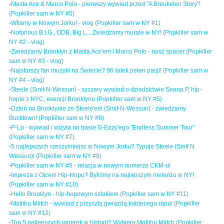
-
Masta Ace & Marco Polo - pierwszy wywiad przed "A Breukelen Story"!
(Popkiller sam w NY #0)
-
Witamy w Nowym Jorku! - vlog (Popkiller sam w NY #1)
-
Notorious B.I.G., ODB, Big L... Zwiedzamy murale w NY! (Popkiller sam w
NY #2 - vlog)
-
Zwiedzamy Brooklyn z Masta Ace'em i Marco Polo - nasz spacer (Popkiller
sam w NY #3 - vlog)
-
Najstarszy fan muzyki na Świecie? 96-latek pełen pasji! (Popkiller sam w
NY #4 - vlog)
-
Steele (Smif-N-Wessun) - szczery wywiad o dziedzictwie Seana P, hip-
hopie z NYC, esencji Brooklynu (Popkiller sam w NY #5)
-
Dzień na Brooklynie ze Steele'em (Smif-N-Wessun) - zwiedzamy
Bucktown! (Popkiller sam w NY #6)
-
P-Lo - wywiad i wizyta na trasie G-Eazy'ego "Endless Summer Tour"
(Popkiller sam w NY #7)
-
5 najlepszych rzeczy/miejsc w Nowym Jorku? Typuje Steele (Smif N
Wessun)! (Popkiller sam w NY #8)
-
Popkiller sam w NY #9 - relacja w nowym numerze CKM-u!
-
Impreza z Ojcem Hip-Hopu? Byliśmy na najlepszym melanżu w NY!
(Popkiller sam w NY #10)
-
Hello Brooklyn - hip-hopowym szlakiem (Popkiller sam w NY #11)
-
Maliibu Miitch - wywiad z przyszłą gwiazdą kobiecego rapu! (Popkiller
sam w NY #12)
-
Top 5 najlepszych raperek w historii? Wybiera Maliibu Miitch (Popkiller