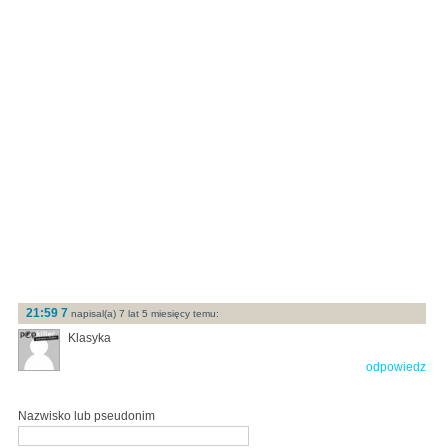
21:59 7
napisal(a) 7 lat 5 miesięcy temu:
Klasyka
odpowiedz
Nazwisko lub pseudonim