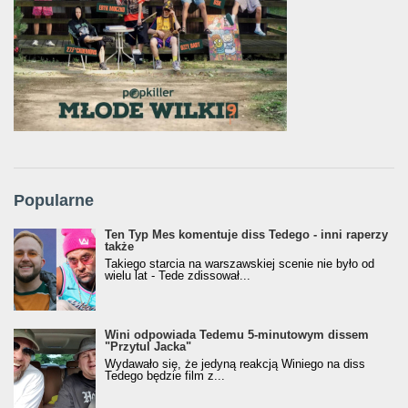
Popularne
Ten Typ Mes komentuje diss Tedego - inni raperzy
także
Takiego starcia na warszawskiej scenie nie było od
wielu lat - Tede zdissował...
Wini odpowiada Tedemu 5-minutowym dissem
"Przytul Jacka"
Wydawało się, że jedyną reakcją Winiego na diss
Tedego będzie film z...