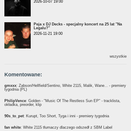
2026-10-07 19:00
Peja x DJ Decks - specjalny koncert na 25 lat "Na
Legalu?"
2026-11-21 19:00
wszystkie
Komentowane:
gmxxx
: Żabson/Hellfield/Sentino, White 2115, Malik, Wane... - premiery
tygodnia (PL)
PhilipVence
: Golden - "Music Of The Restless Sun EP" - tracklista,
okładka, preorder, klip
90s_to_pet
: Kurupt, Too Short, Tyga i inni - premiery tygodnia
fan white
: White 2115 tłumaczy dlaczego odszedł z SBM Label