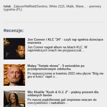
lolek
: Żabson/Hellfield/Sentino, White 2115, Malik, Wane... - premiery
tygodnia (PL)
Recenzje:
Jon Connor i KLC "24" - czyli rap spełnia dziecięce
marzenia
Jon Connor nagrał album na bitach KLC. W
najśmielszych snach nie przypuszczał,...
Małpa "Święte słowa" - 5 wniosków po
przedpremierowym odsłuchu
Po wypuszczonej w kwietniu 2022 roku płycie "Bóg nie
gra w kości" raper z...
Wiz Khalifa "Kush & O.J. 2" - piękny prezent dla
oddanych fanów
Po naszej popkillerowej gali stopniowo wracam do
rzeczywistości i nadrabiam...