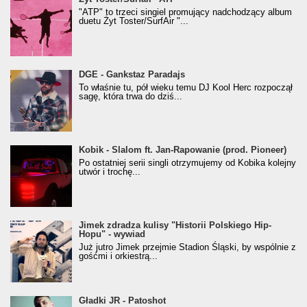
"ATP" to trzeci singiel promujący nadchodzący album
duetu Żyt Toster/SurfAir "...
donGURALesko z nagrodą za
DGE - Gankstaz Paradajs
Klasyczny/Trueschoolowy Album Roku
To właśnie tu, pół wieku temu DJ Kool Herc rozpoczął
(Popkillery 2023)
sagę, która trwa do dziś...
Kobik - Slalom ft. Jan-Rapowanie (prod. Pioneer)
Kobik - Slalom ft. Jan-Rapowanie (prod. Pioneer)
[Official Music Visualiser]
Po ostatniej serii singli otrzymujemy od Kobika kolejny
utwór i trochę...
Jimek zdradza kulisy "Historii Polskiego Hip-
Jimek zdradza kulisy "Historii Polskiego Hip-
Hopu" - wywiad
Hopu" - wywiad
Już jutro Jimek przejmie Stadion Śląski, by wspólnie z
gośćmi i orkiestrą...
Gładki JR - Patoshot
Gładki JR - Patoshot