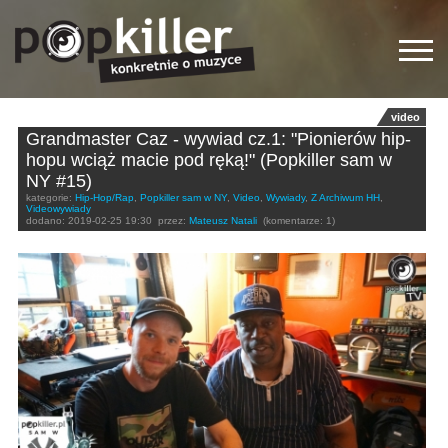
video
Grandmaster Caz - wywiad cz.1: "Pionierów hip-
hopu wciąż macie pod ręką!" (Popkiller sam w
NY #15)
kategorie:
Hip-Hop/Rap
,
Popkiller sam w NY
,
Video
,
Wywiady
,
Z Archiwum HH
,
Videowywiady
dodano:
2019-02-25 19:30
przez:
Mateusz Natali
(komentarze: 1)