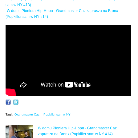
sam w NY #13)
-
W domu Pioniera Hip-Hopu - Grandmaster Caz zaprasza na Bronx
(Popkiller sam w NY #14)
Grandmaster Caz - interview pt 1: "Hip-Hop Pioneers
are still here, it's not ancient history!"
Tagi:
Grandmaster Caz
Popkiller sam w NY
W domu Pioniera Hip-Hopu - Grandmaster Caz
zaprasza na Bronx (Popkiller sam w NY #14)