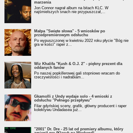
marzenia
Jon Connor nagrał album na bitach KLC. W
najśmielszych snach nie przypuszczał,...
Małpa "Święte słowa" - 5 wniosków po
przedpremierowym odsłuchu
Po wypuszczonej w kwietniu 2022 roku płycie "Bóg nie
gra w kości" raper z...
Wiz Khalifa "Kush & O.J. 2" - piękny prezent dla
oddanych fanów
Po naszej popkillerowej gali stopniowo wracam do
rzeczywistości i nadrabiam...
Gkamolli z Undy wydaje solo - 4 wnioski z
odsłuchu "Pełnego przepływu"
Filar gdyńskiej sceny, grafik, główny producent i raper
kolektywu Undadasea już...
"2001" Dr. Dre - 25 lat od premiery albumu, który
zmienił grę (Klasyk na Weekend)