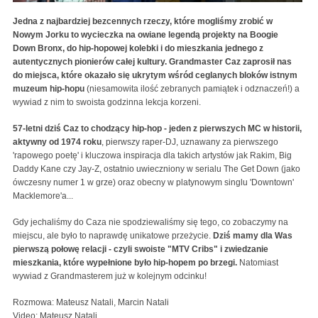
Jedna z najbardziej bezcennych rzeczy, które mogliśmy zrobić w
Nowym Jorku to wycieczka na owiane legendą projekty na Boogie
Down Bronx, do hip-hopowej kolebki i do mieszkania jednego z
autentycznych pionierów całej kultury. Grandmaster Caz zaprosił nas
do miejsca, które okazało się ukrytym wśród ceglanych bloków istnym
muzeum hip-hopu
(niesamowita ilość zebranych pamiątek i odznaczeń!) a
wywiad z
nim to swoista godzinna lekcja korzeni.
57-letni dziś Caz to chodzący hip-hop - jeden z pierwszych MC w historii,
aktywny od 1974 roku
, pierwszy raper-DJ, uznawany za pierwszego
'rapowego poetę' i kluczowa inspiracja dla takich artystów jak Rakim, Big
Daddy Kane czy Jay-Z, ostatnio uwieczniony w serialu The Get Down (jako
ówczesny numer 1 w grze) oraz obecny w platynowym singlu 'Downtown'
Macklemore'a...
Gdy jechaliśmy do Caza nie spodziewaliśmy się tego, co zobaczymy na
miejscu, ale było to naprawdę unikatowe przeżycie.
Dziś mamy dla Was
pierwszą połowę relacji - czyli swoiste "MTV Cribs" i zwiedzanie
mieszkania, które wypełnione było hip-hopem po brzegi.
Natomiast
wywiad z Grandmasterem już w kolejnym odcinku!
Rozmowa: Mateusz Natali, Marcin Natali
Video: Mateusz Natali