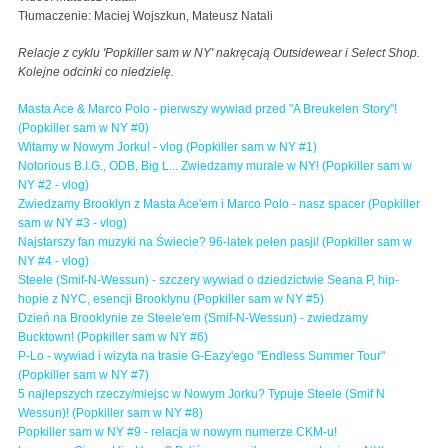
Tłumaczenie: Maciej Wojszkun, Mateusz Natali
Relacje z cyklu 'Popkiller sam w NY' nakręcają Outsidewear i Select Shop.
Kolejne odcinki co niedzielę.
Masta Ace & Marco Polo - pierwszy wywiad przed "A Breukelen Story"!
(Popkiller sam w NY #0)
Witamy w Nowym Jorku! - vlog (Popkiller sam w NY #1)
Notorious B.I.G., ODB, Big L... Zwiedzamy murale w NY! (Popkiller sam w
NY #2 - vlog)
Zwiedzamy Brooklyn z Masta Ace'em i Marco Polo - nasz spacer (Popkiller
sam w NY #3 - vlog)
Najstarszy fan muzyki na Świecie? 96-latek pełen pasji! (Popkiller sam w
NY #4 - vlog)
Steele (Smif-N-Wessun) - szczery wywiad o dziedzictwie Seana P, hip-
hopie z NYC, esencji Brooklynu (Popkiller sam w NY #5)
Dzień na Brooklynie ze Steele'em (Smif-N-Wessun) - zwiedzamy
Bucktown! (Popkiller sam w NY #6)
P-Lo - wywiad i wizyta na trasie G-Eazy'ego "Endless Summer Tour"
(Popkiller sam w NY #7)
5 najlepszych rzeczy/miejsc w Nowym Jorku? Typuje Steele (Smif N
Wessun)! (Popkiller sam w NY #8)
Popkiller sam w NY #9 - relacja w nowym numerze CKM-u!