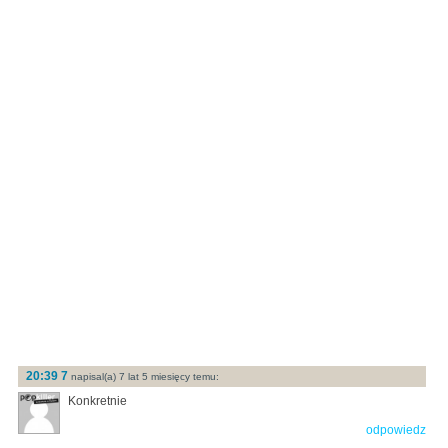
20:39 7
napisal(a) 7 lat 5 miesięcy temu:
Konkretnie
odpowiedz