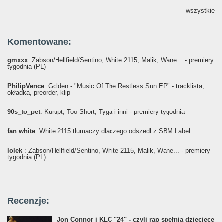
wszystkie
Komentowane:
gmxxx
: Żabson/Hellfield/Sentino, White 2115, Malik, Wane... - premiery
tygodnia (PL)
PhilipVence
: Golden - "Music Of The Restless Sun EP" - tracklista,
okładka, preorder, klip
90s_to_pet
: Kurupt, Too Short, Tyga i inni - premiery tygodnia
fan white
: White 2115 tłumaczy dlaczego odszedł z SBM Label
lolek
: Żabson/Hellfield/Sentino, White 2115, Malik, Wane... - premiery
tygodnia (PL)
Recenzje:
Jon Connor i KLC "24" - czyli rap spełnia dziecięce