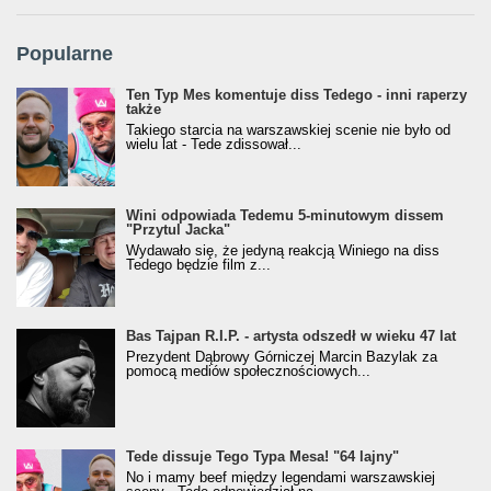
Popularne
Ten Typ Mes komentuje diss Tedego - inni raperzy
także
Takiego starcia na warszawskiej scenie nie było od
wielu lat - Tede zdissował...
Wini odpowiada Tedemu 5-minutowym dissem
"Przytul Jacka"
Wydawało się, że jedyną reakcją Winiego na diss
Tedego będzie film z...
Bas Tajpan R.I.P. - artysta odszedł w wieku 47 lat
Prezydent Dąbrowy Górniczej Marcin Bazylak za
pomocą mediów społecznościowych...
Tede dissuje Tego Typa Mesa! "64 lajny"
No i mamy beef między legendami warszawskiej