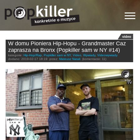
video
W domu Pioniera Hip-Hopu - Grandmaster Caz
zaprasza na Bronx (Popkiller sam w NY #14)
kategorie:
Hip-Hop/Rap
,
Popkiller sam w NY
,
Video
,
Wywiady
,
Videowywiady
dodano:
2019-02-17 18:19
przez:
Mateusz Natali
(komentarze: 11)