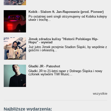
Kobik - Slalom ft. Jan-Rapowanie (prod. Pioneer)
Kobik - Slalom ft. Jan-Rapowanie (prod. Pioneer)
[Official Music Visualiser]
Po ostatniej serii singli otrzymujemy od Kobika kolejny
utwór i trochę...
Jimek zdradza kulisy "Historii Polskiego Hip-
Jimek zdradza kulisy "Historii Polskiego Hip-
Hopu" - wywiad
Hopu" - wywiad
Już jutro Jimek przejmie Stadion Śląski, by wspólnie z
gośćmi i orkiestrą...
Gładki JR - Patoshot
Gładki JR - Patoshot
Gładki JR to 21-letni raper z Dolnego Śląska i nowy
członek wytwórni TiW Music...
wszystkie
Najbliższe wydarzenia: