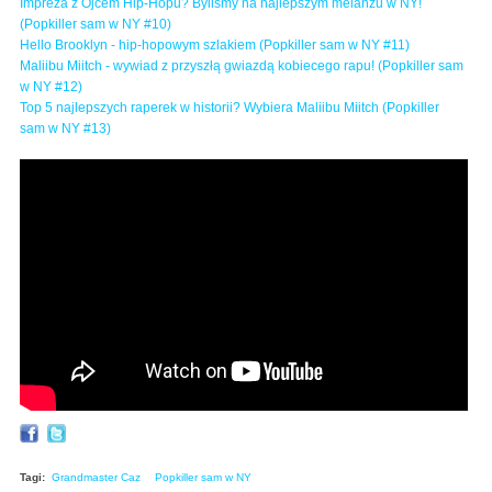
Impreza z Ojcem Hip-Hopu? Byliśmy na najlepszym melanżu w NY!
(Popkiller sam w NY #10)
Hello Brooklyn - hip-hopowym szlakiem (Popkiller sam w NY #11)
Maliibu Miitch - wywiad z przyszłą gwiazdą kobiecego rapu! (Popkiller sam
w NY #12)
Top 5 najlepszych raperek w historii? Wybiera Maliibu Miitch (Popkiller
sam w NY #13)
Hip-Hop Museum? Grandmaster Caz showed us his
crib in the Bronx!
Tagi:
Grandmaster Caz
Popkiller sam w NY