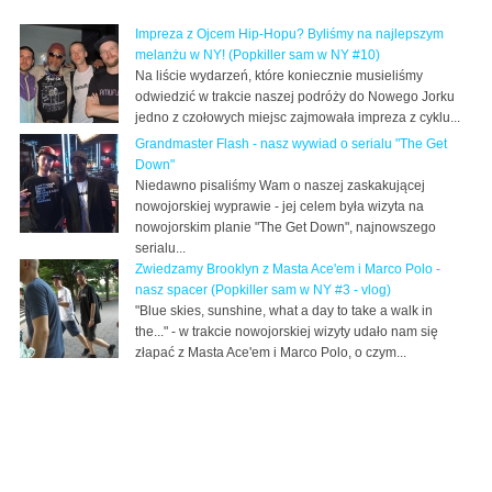
Impreza z Ojcem Hip-Hopu? Byliśmy na najlepszym
melanżu w NY! (Popkiller sam w NY #10)
Na liście wydarzeń, które koniecznie musieliśmy
odwiedzić w trakcie naszej podróży do Nowego Jorku
jedno z czołowych miejsc zajmowała impreza z cyklu...
Grandmaster Flash - nasz wywiad o serialu "The Get
Down"
Niedawno pisaliśmy Wam o naszej zaskakującej
nowojorskiej wyprawie - jej celem była wizyta na
nowojorskim planie "The Get Down", najnowszego
serialu...
Zwiedzamy Brooklyn z Masta Ace'em i Marco Polo -
nasz spacer (Popkiller sam w NY #3 - vlog)
"Blue skies, sunshine, what a day to take a walk in
the..." - w trakcie nowojorskiej wizyty udało nam się
złapać z Masta Ace'em i Marco Polo, o czym...