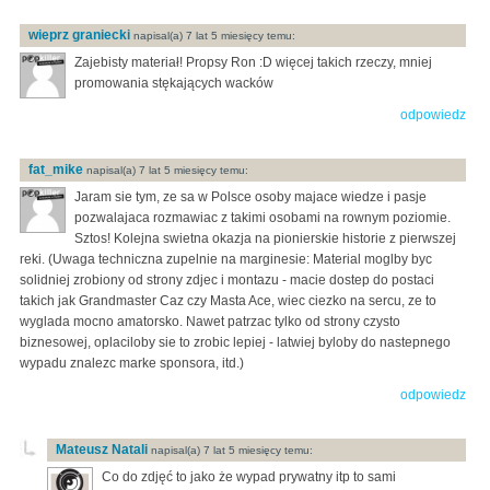
wieprz graniecki
napisal(a) 7 lat 5 miesięcy temu:
Zajebisty materiał! Propsy Ron :D więcej takich rzeczy, mniej
promowania stękających wacków
odpowiedz
fat_mike
napisal(a) 7 lat 5 miesięcy temu:
Jaram sie tym, ze sa w Polsce osoby majace wiedze i pasje
pozwalajaca rozmawiac z takimi osobami na rownym poziomie.
Sztos! Kolejna swietna okazja na pionierskie historie z pierwszej
reki. (Uwaga techniczna zupelnie na marginesie: Material moglby byc
solidniej zrobiony od strony zdjec i montazu - macie dostep do postaci
takich jak Grandmaster Caz czy Masta Ace, wiec ciezko na sercu, ze to
wyglada mocno amatorsko. Nawet patrzac tylko od strony czysto
biznesowej, oplaciloby sie to zrobic lepiej - latwiej byloby do nastepnego
wypadu znalezc marke sponsora, itd.)
odpowiedz
Mateusz Natali
napisal(a) 7 lat 5 miesięcy temu:
Co do zdjęć to jako że wypad prywatny itp to sami