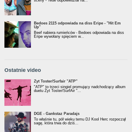
sceny - Tede odpowiedział na...
Bedoes 2115 odpowiada na diss Eripe - "Hit Em
Up"
Beef nabiera rumieńców - Bedoes odpowiada na diss
Eripe wywołany spięciem w...
Ostatnie video
Żyt Toster/SurfAir - ATP VIDEO
Żyt Toster/Surfair "ATP"
"ATP" to trzeci singiel promujący nadchodzący album
duetu Żyt Toster/SurfAir "...
donGURALesko z nagrodą za
DGE - Gankstaz Paradajs
Klasyczny/Trueschoolowy Album Roku
To właśnie tu, pół wieku temu DJ Kool Herc rozpoczął
(Popkillery 2023)
sagę, która trwa do dziś...