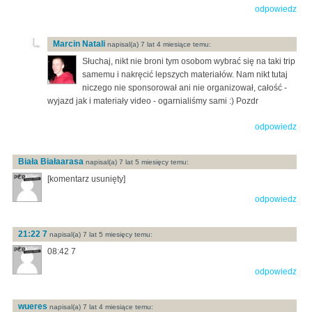
odpowiedz
Marcin Natali
napisal(a) 7 lat 4 miesiące temu:
Słuchaj, nikt nie broni tym osobom wybrać się na taki trip
samemu i nakręcić lepszych materiałów. Nam nikt tutaj
niczego nie sponsorował ani nie organizował, całość -
wyjazd jak i materiały video - ogarnialiśmy sami :) Pozdr
odpowiedz
Biała Białaarasa
napisal(a) 7 lat 5 miesięcy temu:
[komentarz usunięty]
odpowiedz
21:22 7
napisal(a) 7 lat 5 miesięcy temu:
08:42 7
odpowiedz
wueres
napisal(a) 7 lat 4 miesiące temu: