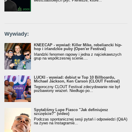
westcoastowych płyt. Pierwsze, które...
Wywiady:
KNEECAP - wywiad: Killer Mike, rebeliancki hip-
hop i irlandzkie puby (Open'er Festival)
Irlandzki fenomen rapowy i jedna z najciekawszych
grup na współczesnej scenie....
LUCKI - wywiad: debiut w Top 10 Billboardu,
Michael Jackson, Ken Carson (CLOUT Festival)
Tegoroczny CLOUT Festival zdecydowanie nie był
pozbawiony wrażeń. Niedługo po...
Spytaliśmy Lupe Fiasco "Jak definiujesz
szczęście?" (video)
Podczas spontanicznej sesji pytań i odpowiedzi (Q&A)
na żywo na Instagramie...