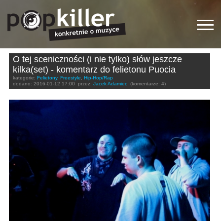
O tej sceniczności (i nie tylko) słów jeszcze
kilka(set) - komentarz do felietonu Puocia
kategorie:
Felietony
,
Freestyle
,
Hip-Hop/Rap
dodano:
2016-01-12 17:00
przez:
Jacek Adamiec
(komentarze: 4)