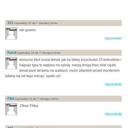
321
napisal(a) 10 lat 7 miesięcy temu:
ale guwno
odpowiedz
Karol
napisal(a) 10 lat 7 miesięcy temu:
wreszcie ktoś ruszył temat, jak na bitwę przychodzi 15 koleszków i
hajpuje typa to wpływa na opinię. swoją drogą theo miał ciężki
temat pare lat temu na walkach. moim zdaniem przed monitorem
łatwiej się od tego odciąć. spoko art
odpowiedz
Flint
napisal(a) 10 lat 7 miesięcy temu:
J3bac Filipa
odpowiedz