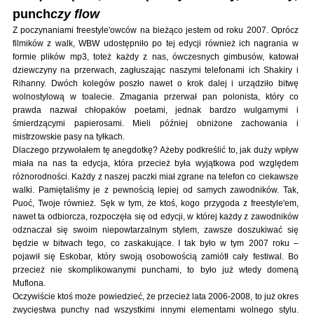
punch
czy flow
Z poczynaniami freestyle'owców na bieżąco jestem od roku 2007. Oprócz
filmików z walk, WBW udostępniło po tej edycji również ich nagrania w
formie plików mp3, toteż każdy z nas, ówczesnych gimbusów, katował
dziewczyny na przerwach, zagłuszając naszymi telefonami ich Shakiry i
Rihanny. Dwóch kolegów poszło nawet o krok dalej i urządziło bitwę
wolnostylową w toalecie. Zmagania przerwał pan polonista, który co
prawda nazwał chłopaków poetami, jednak bardzo wulgarnymi i
śmierdzącymi papierosami. Mieli później obniżone zachowania i
mistrzowskie pasy na tyłkach.
Dlaczego przywołałem tę anegdotkę? Ażeby podkreślić to, jak duży wpływ
miała na nas ta edycja, która przecież była wyjątkowa pod względem
różnorodności. Każdy z naszej paczki miał zgrane na telefon co ciekawsze
walki. Pamiętaliśmy je z pewnością lepiej od samych zawodników. Tak,
Puoć, Twoje również. Sęk w tym, że ktoś, kogo przygoda z freestyle'em,
nawet ta odbiorcza, rozpoczęła się od edycji, w której każdy z zawodników
odznaczał się swoim niepowtarzalnym stylem, zawsze doszukiwać się
będzie w bitwach tego, co zaskakujące. I tak było w tym 2007 roku –
pojawił się Eskobar, który swoją osobowością zamiótł cały festiwal. Bo
przecież nie skomplikowanymi punchami, to było już wtedy domeną
Muflona.
Oczywiście ktoś może powiedzieć, że przecież lata 2006-2008, to już okres
zwycięstwa punchy nad wszystkimi innymi elementami wolnego stylu.