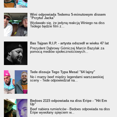
Wini odpowiada Tedemu 5-minutowym dissem
"Przytul Jacka"
Wydawało się, że jedyną reakcją Winiego na diss
Tedego będzie film z...
Bas Tajpan R.I.P. - artysta odszedł w wieku 47 lat
Prezydent Dąbrowy Górniczej Marcin Bazylak za
pomocą mediów społecznościowych...
Tede dissuje Tego Typa Mesa! "64 lajny"
No i mamy beef między legendami warszawskiej
sceny - Tede odpowiedział na...
Bedoes 2115 odpowiada na diss Eripe - "Hit Em
Up"
Beef nabiera rumieńców - Bedoes odpowiada na diss
Eripe wywołany spięciem w...