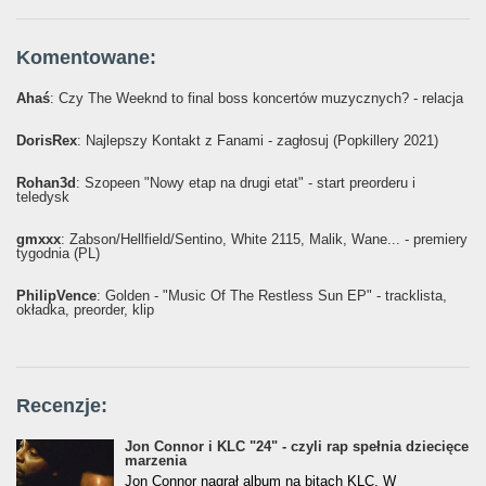
Komentowane:
Ahaś
: Czy The Weeknd to final boss koncertów muzycznych? - relacja
DorisRex
: Najlepszy Kontakt z Fanami - zagłosuj (Popkillery 2021)
Rohan3d
: Szopeen "Nowy etap na drugi etat" - start preorderu i
teledysk
gmxxx
: Żabson/Hellfield/Sentino, White 2115, Malik, Wane... - premiery
tygodnia (PL)
PhilipVence
: Golden - "Music Of The Restless Sun EP" - tracklista,
okładka, preorder, klip
Recenzje:
Jon Connor i KLC "24" - czyli rap spełnia dziecięce
marzenia
Jon Connor nagrał album na bitach KLC. W