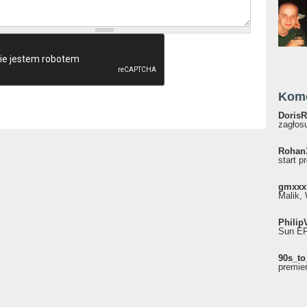
Kom
DorisR
zagłosu
Rohan
start p
gmxxx
Malik, 
Philip
Sun EP"
90s_to
premie