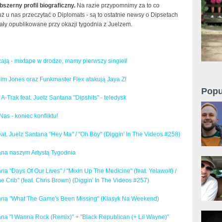
bszerny profil biograficzny.
Na razie przypomnimy za to co
uż u nas przeczytać o Diplomats - są to ostatnie newsy o Dipsetach
ały opublikowane przy okazji tygodnia z Juelzem.
ają - mixtape w drodze, mamy pierwszy singiel!
im Jones oraz Funkmaster Flex atakują Jaya Z!
Popu
-Trak feat. Juelz Santana "Dipshits" - teledysk
as - koniec konfliktu!
t. Juelz Santana "Hey Ma" / "Oh Boy" (Diggin' In The Videos #258)
ana naszym Artystą Tygodnia
na "Days Of Our Lives" / "Mixin Up The Medicine" (feat. Yelawolf) /
e Crib" (feat. Chris Brown) (Diggin' In The Videos #257)
ana "What The Game's Been Missing" (Klasyk Na Weekend)
ana "I Wanna Rock (Remix)" + "Black Republican (+ Lil Wayne)"