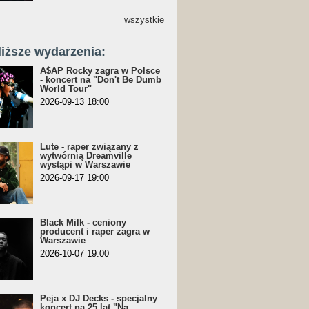
wszystkie
liższe wydarzenia:
A$AP Rocky zagra w Polsce
- koncert na "Don't Be Dumb
World Tour"
2026-09-13 18:00
Lute - raper związany z
wytwórnią Dreamville
wystąpi w Warszawie
2026-09-17 19:00
Black Milk - ceniony
producent i raper zagra w
Warszawie
2026-10-07 19:00
Peja x DJ Decks - specjalny
koncert na 25 lat "Na