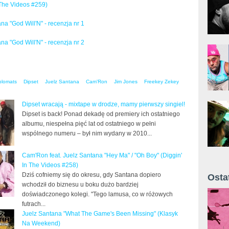
 The Videos #259)
na "God Will'N" - recenzja nr 1
na "God Will'N" - recenzja nr 2
plomats
Dipset
Juelz Santana
Cam'Ron
Jim Jones
Freekey Zekey
Dipset wracają - mixtape w drodze, mamy pierwszy singiel!
Dipset is back! Ponad dekadę od premiery ich ostatniego
albumu, niespełna pięć lat od ostatniego w pełni
wspólnego numeru – był nim wydany w 2010...
Cam'Ron feat. Juelz Santana "Hey Ma" / "Oh Boy" (Diggin'
In The Videos #258)
Dziś cofniemy się do okresu, gdy Santana dopiero
Osta
wchodził do biznesu u boku dużo bardziej
Żyt 
doświadczonego kolegi. "Tego lamusa, co w różowych
futrach...
Juelz Santana "What The Game's Been Missing" (Klasyk
Na Weekend)