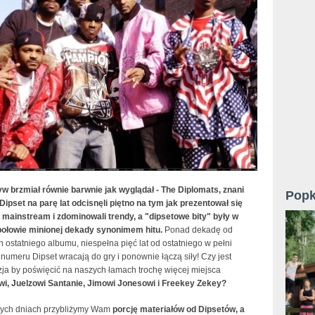
yw brzmiał równie barwnie jak wyglądał - The Diplomats, znani
Popk
Dipset na parę lat odcisnęli piętno na tym jak prezentował się
 mainstream i zdominowali trendy, a "dipsetowe bity" były w
połowie minionej dekady synonimem hitu.
Ponad dekadę od
h ostatniego albumu, niespełna pięć lat od ostatniego w pełni
umeru Dipset wracają do gry i ponownie łączą siły! Czy jest
zja by poświęcić na naszych łamach trochę więcej miejsca
, Juelzowi Santanie, Jimowi Jonesowi i Freekey Zekey?
zych dniach przybliżymy Wam
porcję materiałów od Dipsetów, a