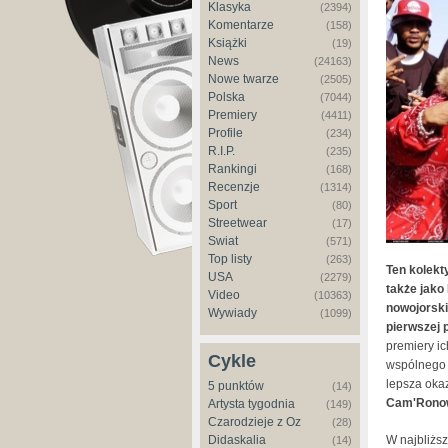
Klasyka
(2394)
Komentarze
(158)
Książki
(19)
News
(24163)
Nowe twarze
(2505)
Polska
(7044)
Premiery
(4411)
Profile
(234)
R.I.P.
(235)
Rankingi
(168)
Recenzje
(1314)
Sport
(80)
Streetwear
(17)
Świat
(571)
Top listy
(263)
Ten kolekt
USA
(2279)
także jako 
Video
(10363)
nowojorski
Wywiady
(1099)
pierwszej 
premiery ic
Cykle
wspólnego n
lepsza oka
5 punktów
(14)
Cam'Ronowi
Artysta tygodnia
(149)
Czarodzieje z Oz
(28)
Didaskalia
W najbliżs
(14)