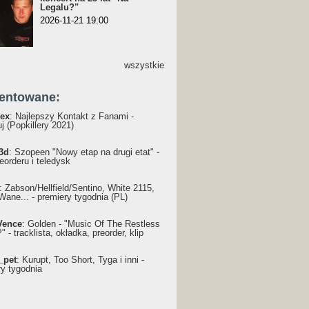
Legalu?"
2026-11-21 19:00
wszystkie
entowane:
ex
: Najlepszy Kontakt z Fanami -
j (Popkillery 2021)
3d
: Szopeen "Nowy etap na drugi etat" -
reorderu i teledysk
: Żabson/Hellfield/Sentino, White 2115,
Wane... - premiery tygodnia (PL)
Vence
: Golden - "Music Of The Restless
 - tracklista, okładka, preorder, klip
_pet
: Kurupt, Too Short, Tyga i inni -
ry tygodnia