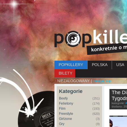
Menu główne
POPKILLERY
POLSKA
USA
BILETY
NIEZALOGOWANY |
zaloguj się
Kategorie
The Di
Tygodn
Beefy
(251)
Felietony
kategorie:
A
(174)
dodano:
20
Film
(193)
Freestyle
(620)
Girlzone
(3)
Gry
(9)