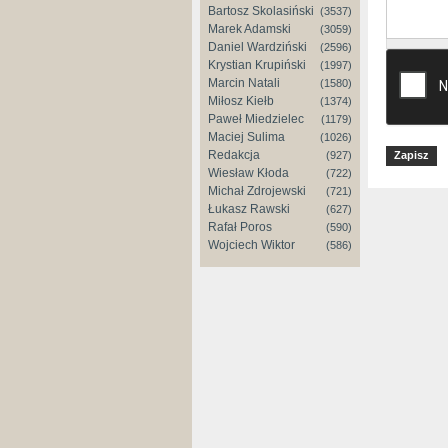
Bartosz Skolasiński
(3537)
Marek Adamski
(3059)
Daniel Wardziński
(2596)
Krystian Krupiński
(1997)
Marcin Natali
(1580)
Miłosz Kiełb
(1374)
Paweł Miedzielec
(1179)
Maciej Sulima
(1026)
Redakcja
(927)
Wiesław Kłoda
(722)
Michał Zdrojewski
(721)
Łukasz Rawski
(627)
Rafał Poros
(590)
Wojciech Wiktor
(586)