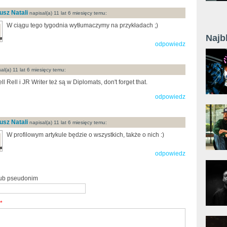
usz Natali
napisal(a) 11 lat 6 miesięcy temu:
W ciągu tego tygodnia wytłumaczymy na przykładach ;)
Najb
odpowiedz
al(a) 11 lat 6 miesięcy temu:
ll Rell i JR Writer też są w Diplomats, don't forget that.
odpowiedz
usz Natali
napisal(a) 11 lat 6 miesięcy temu:
W profilowym artykule będzie o wszystkich, także o nich :)
odpowiedz
lub pseudonim
*