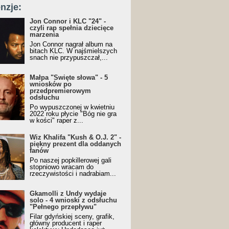
nzje:
Jon Connor i KLC "24" -
czyli rap spełnia dziecięce
marzenia
Jon Connor nagrał album na
bitach KLC. W najśmielszych
snach nie przypuszczał,...
Małpa "Święte słowa" - 5
wniosków po
przedpremierowym
odsłuchu
Po wypuszczonej w kwietniu
2022 roku płycie "Bóg nie gra
w kości" raper z...
Wiz Khalifa "Kush & O.J. 2" -
piękny prezent dla oddanych
fanów
Po naszej popkillerowej gali
stopniowo wracam do
rzeczywistości i nadrabiam...
Gkamolli z Undy wydaje
solo - 4 wnioski z odsłuchu
"Pełnego przepływu"
Filar gdyńskiej sceny, grafik,
główny producent i raper