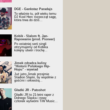
URALesko z nagrodą za
DGE - Gankstaz Paradajs
yczny/Trueschoolowy
To właśnie tu, pół wieku temu
m Roku (Popkillery 2023)
DJ Kool Herc rozpoczął sagę,
która trwa do dziś...
 - Slalom ft. Jan-
Kobik - Slalom ft. Jan-
wanie (prod. Pioneer)
Rapowanie (prod. Pioneer)
cial Music Visualiser]
Po ostatniej serii singli
otrzymujemy od Kobika
kolejny utwór i trochę...
k zdradza kulisy "Historii
Jimek zdradza kulisy
kiego Hip-Hopu" - wywiad
"Historii Polskiego Hip-
Hopu" - wywiad
Już jutro Jimek przejmie
Stadion Śląski, by wspólnie z
gośćmi i orkiestrą...
ki JR - Patoshot
Gładki JR - Patoshot
Gładki JR to 21-letni raper z
Dolnego Śląska i nowy
członek wytwórni TiW Music...