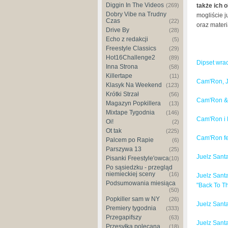
Diggin In The Videos
(269)
także ich o
Dobry Vibe na Trudny
mogliście j
Czas
(22)
oraz materi
Drive By
(28)
Echo z redakcji
(5)
Freestyle Classics
(29)
Hot16Challenge2
(89)
Dipset wrac
Inna Strona
(58)
Killertape
(11)
Cam'Ron, J
Klasyk Na Weekend
(123)
Krótki Strzał
(56)
Cam'Ron & A
Magazyn Popkillera
(13)
Mixtape Tygodnia
(146)
Cam'Ron i N
Oi!
(2)
Ot tak
(225)
Cam'Ron fea
Palcem po Rapie
(6)
Parszywa 13
(25)
Juelz Sant
Pisanki Freestyle'owca
(10)
Po sąsiedzku - przegląd
niemieckiej sceny
(16)
Juelz Santa
Podsumowania miesiąca
"Back To Th
(50)
Popkiller sam w NY
(26)
Juelz Sant
Premiery tygodnia
(333)
Przegapifszy
(63)
Juelz Sant
Przesyłka polecana
(18)