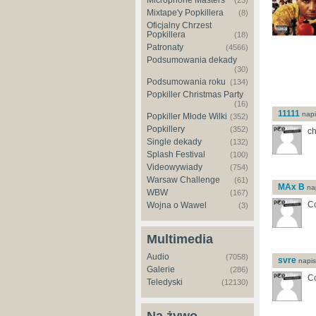
Microphone Masters
(23)
Mixtape'y Popkillera
(8)
Oficjalny Chrzest
Popkillera
(18)
Patronaty
(4566)
Podsumowania dekady
(30)
Podsumowania roku
(134)
Popkiller Christmas Party
(16)
11111
napis
Popkiller Młode Wilki
(352)
Popkillery
(352)
ch
Single dekady
(132)
Splash Festival
(100)
Videowywiady
(754)
Warsaw Challenge
(61)
MAx B
nap
WBW
(167)
Co
Wojna o Wawel
(3)
Multimedia
Audio
(7058)
svre
napisa
Galerie
(286)
Co
Teledyski
(12130)