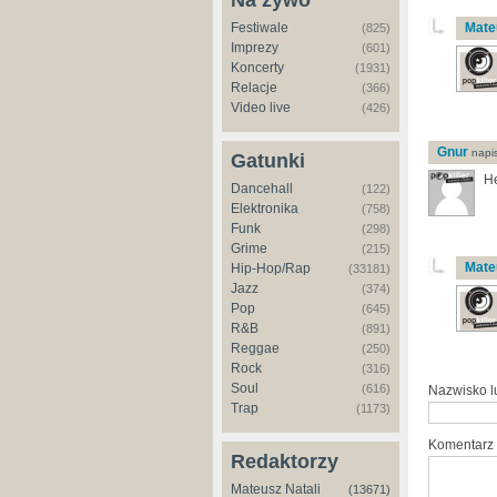
Na żywo
Festiwale
Mate
(825)
Imprezy
(601)
Koncerty
(1931)
Relacje
(366)
Video live
(426)
Gnur
napis
Gatunki
He
Dancehall
(122)
Elektronika
(758)
Funk
(298)
Grime
(215)
Mate
Hip-Hop/Rap
(33181)
Jazz
(374)
Pop
(645)
R&B
(891)
Reggae
(250)
Rock
(316)
Soul
(616)
Nazwisko 
Trap
(1173)
Komentarz
Redaktorzy
Mateusz Natali
(13671)