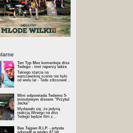
larne
Ten Typ Mes komentuje diss
Tedego - inni raperzy także
Takiego starcia na
warszawskiej scenie nie było
od wielu lat - Tede zdissował...
Wini odpowiada Tedemu 5-
minutowym dissem "Przytul
Jacka"
Wydawało się, że jedyną
reakcją Winiego na diss
Tedego będzie film z...
Bas Tajpan R.I.P. - artysta
odszedł w wieku 47 lat