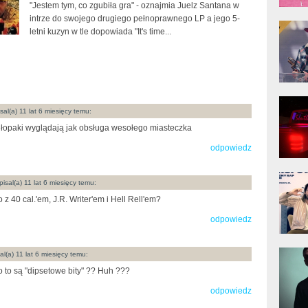
"Jestem tym, co zgubiła gra" - oznajmia Juelz Santana w
intrze do swojego drugiego pełnoprawnego LP a jego 5-
donG
letni kuzyn w tle dopowiada "It's time...
Klas
Albu
Kobik
Rapo
al(a) 11 lat 6 miesięcy temu:
[Offi
łopaki wyglądają jak obsługa wesołego miasteczka
odpowiedz
Jime
Pols
isal(a) 11 lat 6 miesięcy temu:
 z 40 cal.'em, J.R. Writer'em i Hell Rell'em?
odpowiedz
Gład
l(a) 11 lat 6 miesięcy temu:
 to są "dipsetowe bity" ?? Huh ???
odpowiedz