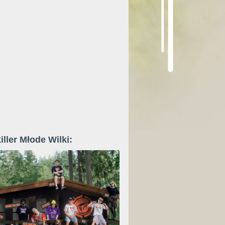
iller Młode Wilki: