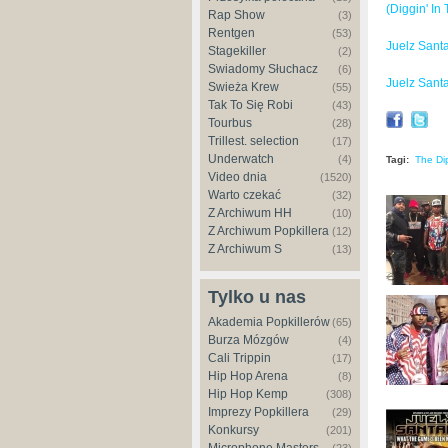
(Diggin' In
Rap Show
(3)
Rentgen
(53)
Juelz Santa
Stagekiller
(2)
Świadomy Słuchacz
(6)
Juelz Santa
Świeża Krew
(55)
Tak To Się Robi
(43)
Tourbus
(28)
Trillest. selection
(17)
Underwatch
(4)
Tagi:
The Di
Video dnia
(1520)
Warto czekać
(32)
Z Archiwum HH
(10)
Z Archiwum Popkillera
(12)
Z Archiwum S
(13)
Tylko u nas
Akademia Popkillerów
(65)
Burza Mózgów
(4)
Cali Trippin
(17)
Hip Hop Arena
(8)
Hip Hop Kemp
(308)
Imprezy Popkillera
(29)
Konkursy
(201)