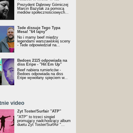
Prezydent Dąbrowy Górniczej
Marcin Bazylak za pomocą
mediów społecznościowych...
Tede dissuje Tego Typa
Mesa! "64 lajny"
No i mamy beef między
legendami warszawskiej sceny
- Tede odpowiedział na...
Bedoes 2115 odpowiada na
diss Eripe - "Hit Em Up"
Beef nabiera rumieńców -
Bedoes odpowiada na diss
Eripe wywołany spięciem w...
tnie video
Toster/SurfAir - ATP VIDEO
Żyt Toster/Surfair "ATP"
"ATP" to trzeci singiel
promujący nadchodzący album
duetu Żyt Toster/SurfAir "...