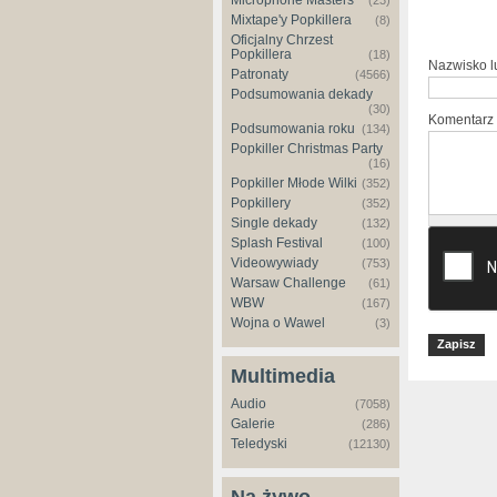
Microphone Masters
(23)
Mixtape'y Popkillera
(8)
Oficjalny Chrzest
Popkillera
(18)
Nazwisko 
Patronaty
(4566)
Podsumowania dekady
(30)
Komentarz
Podsumowania roku
(134)
Popkiller Christmas Party
(16)
Popkiller Młode Wilki
(352)
Popkillery
(352)
Single dekady
(132)
Splash Festival
(100)
Videowywiady
(753)
Warsaw Challenge
(61)
WBW
(167)
Wojna o Wawel
(3)
Multimedia
Audio
(7058)
Galerie
(286)
Teledyski
(12130)