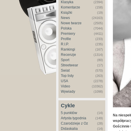
Klasyka
(2394)
Komentarze
(158)
Książki
(19)
News
(24163)
Nowe twarze
(2505)
Polska
(7044)
Premiery
(4411)
Profile
(233)
R.I.P.
(235)
Rankingi
(167)
Recenzje
(1314)
Sport
(80)
Streetwear
(17)
Świat
(570)
Top listy
(263)
USA
(2278)
Video
(10362)
Wywiady
(1098)
Cykle
5 punktów
(14)
Na niespeł
Artysta tygodnia
(149)
współpracy
Czarodzieje z Oz
(28)
Gościnnie 
Didaskalia
(14)