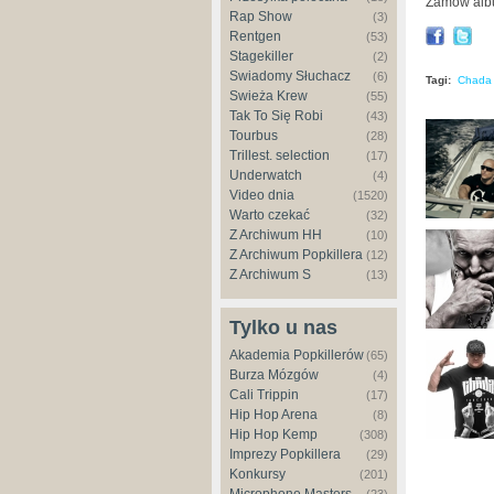
Zamów alb
Rap Show
(3)
Rentgen
(53)
Stagekiller
(2)
Świadomy Słuchacz
(6)
Tagi:
Chada
Świeża Krew
(55)
Tak To Się Robi
(43)
Tourbus
(28)
Trillest. selection
(17)
Underwatch
(4)
Video dnia
(1520)
Warto czekać
(32)
Z Archiwum HH
(10)
Z Archiwum Popkillera
(12)
Z Archiwum S
(13)
Tylko u nas
Akademia Popkillerów
(65)
Burza Mózgów
(4)
Cali Trippin
(17)
Hip Hop Arena
(8)
Hip Hop Kemp
(308)
Imprezy Popkillera
(29)
Konkursy
(201)