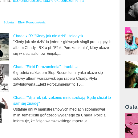
um na:
http://preorder.pl/chada-efekt-porozumienia
Sobota
Efekt Porozumienia
Chada x RX "Kiedy jak nie dziś" - teledysk
"Kiedy jak nie dziś" to jeden z głównych singli promujących
album Chady i RX-a pt. "Efekt Porozumienia", który ukaże
się w sieci salonów Empik,...
Chada "Efekt Porozumienia" - tracklista
6 grudnia nakładem Step Records na rynku ukaże się
solowy album warszawskiego rapera Chady. Płyta
zatytułowana „Efekt Porozumienia” to 15...
Chada: "Mija rok jak rzekomo mnie szukają. Będę chciał to
sam się znajdę"
Osta
Ostatnie dni w mainstreamowych mediach zdominował
Żyt 
m.in. temat listu gończego wydanego za Chadą. Policja
informuje, że ściga warszawskiego rapera, a...