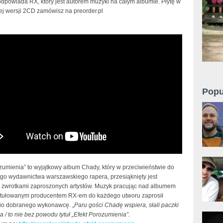
odpowiada RX, który jest autorem muzyki na całym albumie. Płytę w
ej wersji 2CD zamówisz na preorder.pl
t. Sobota - Nie będziemy płakać
Popu
ozumienia” to wyjątkowy album Chady, który w przeciwieństwie do
go wydawnictwa warszawskiego rapera, przesiąknięty jest
 zwrotkami zaproszonych artystów. Muzyk pracując nad albumem
ytułowanym producentem RX-em do każdego utworu zaprosił
io dobranego wykonawcę. „
Paru gości Chadę wspiera, słali paczki
a / to nie bez powodu tytuł „Efekt Porozumienia”.