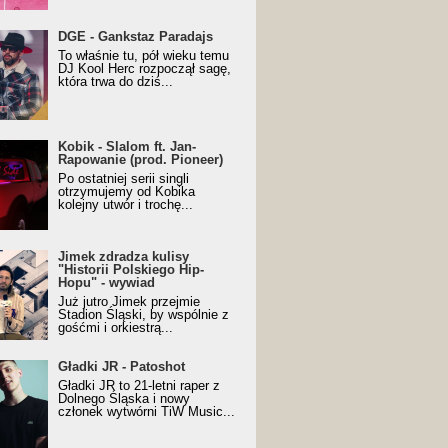
URALesko z nagrodą za
DGE - Gankstaz Paradajs
yczny/Trueschoolowy
To właśnie tu, pół wieku temu
m Roku (Popkillery 2023)
DJ Kool Herc rozpoczął sagę,
która trwa do dziś...
 - Slalom ft. Jan-
Kobik - Slalom ft. Jan-
wanie (prod. Pioneer)
Rapowanie (prod. Pioneer)
cial Music Visualiser]
Po ostatniej serii singli
otrzymujemy od Kobika
kolejny utwór i trochę...
k zdradza kulisy "Historii
Jimek zdradza kulisy
kiego Hip-Hopu" - wywiad
"Historii Polskiego Hip-
Hopu" - wywiad
Już jutro Jimek przejmie
Stadion Śląski, by wspólnie z
gośćmi i orkiestrą...
ki JR - Patoshot
Gładki JR - Patoshot
Gładki JR to 21-letni raper z
Dolnego Śląska i nowy
członek wytwórni TiW Music...