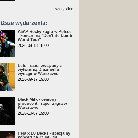
wszystkie
liższe wydarzenia:
A$AP Rocky zagra w Polsce
- koncert na "Don't Be Dumb
World Tour"
2026-09-13 18:00
Lute - raper związany z
wytwórnią Dreamville
wystąpi w Warszawie
2026-09-17 19:00
Black Milk - ceniony
producent i raper zagra w
Warszawie
2026-10-07 19:00
Peja x DJ Decks - specjalny
koncert na 25 lat "Na