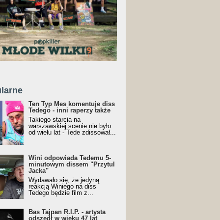
larne
Ten Typ Mes komentuje diss
Tedego - inni raperzy także
Takiego starcia na
warszawskiej scenie nie było
od wielu lat - Tede zdissował...
Wini odpowiada Tedemu 5-
minutowym dissem "Przytul
Jacka"
Wydawało się, że jedyną
reakcją Winiego na diss
Tedego będzie film z...
Bas Tajpan R.I.P. - artysta
odszedł w wieku 47 lat