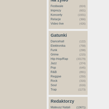
Na żywo
Festiwale
(824)
Imprezy
(601)
Koncerty
(1931)
Relacje
(366)
Video live
(426)
Gatunki
Dancehall
(122)
Elektronika
(758)
Funk
(298)
Grime
(215)
Hip-Hop/Rap
(33179)
Jazz
(374)
Pop
(645)
R&B
(891)
Reggae
(250)
Rock
(316)
Soul
(616)
Trap
(1173)
Redaktorzy
Mateusz Natali
(13671)