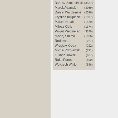
Bartosz Skolasiński
(3537)
Marek Adamski
(3059)
Daniel Wardziński
(2596)
Krystian Krupiński
(1997)
Marcin Natali
(1579)
Miłosz Kiełb
(1374)
Paweł Miedzielec
(1179)
Maciej Sulima
(1026)
Redakcja
(927)
Wiesław Kłoda
(722)
Michał Zdrojewski
(721)
Łukasz Rawski
(627)
Rafał Poros
(590)
Wojciech Wiktor
(586)