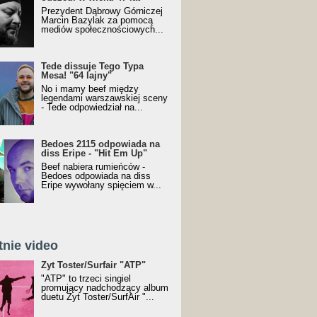
Prezydent Dąbrowy Górniczej
Marcin Bazylak za pomocą
mediów społecznościowych...
Tede dissuje Tego Typa
Mesa! "64 lajny"
No i mamy beef między
legendami warszawskiej sceny
- Tede odpowiedział na...
Bedoes 2115 odpowiada na
diss Eripe - "Hit Em Up"
Beef nabiera rumieńców -
Bedoes odpowiada na diss
Eripe wywołany spięciem w...
tnie video
Toster/SurfAir - ATP VIDEO
Żyt Toster/Surfair "ATP"
"ATP" to trzeci singiel
promujący nadchodzący album
duetu Żyt Toster/SurfAir "...