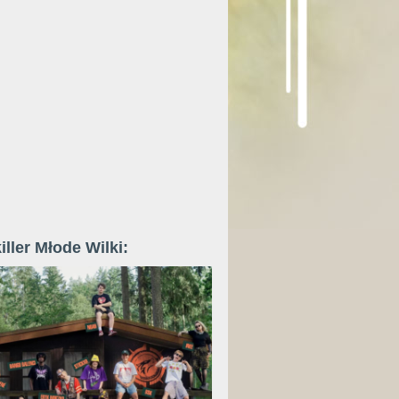
iller Młode Wilki: