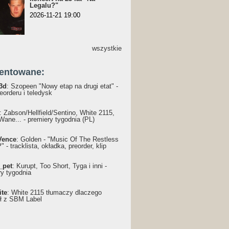
Legalu?"
2026-11-21 19:00
wszystkie
entowane:
3d
: Szopeen "Nowy etap na drugi etat" -
reorderu i teledysk
: Żabson/Hellfield/Sentino, White 2115,
Wane... - premiery tygodnia (PL)
Vence
: Golden - "Music Of The Restless
 - tracklista, okładka, preorder, klip
_pet
: Kurupt, Too Short, Tyga i inni -
ry tygodnia
ite
: White 2115 tłumaczy dlaczego
ł z SBM Label