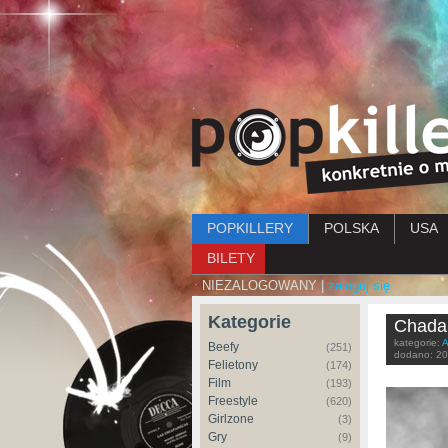
Menu główne
POPKILLERY
POLSKA
USA
BILETY
NIEZALOGOWANY |
zaloguj się
Kategorie
Chada 
kategorie:
A
Beefy
(251)
dodano:
20
Felietony
(174)
Film
(193)
Freestyle
(620)
Girlzone
(3)
Gry
(9)