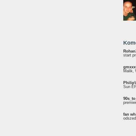
Kom
Rohan
start p
gmxxx
Malik, 
Philip
Sun EP"
90s_to
premie
fan wh
odszed