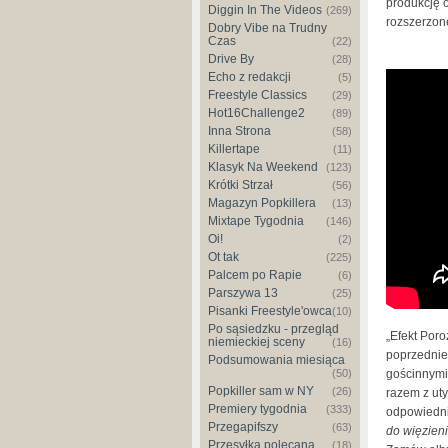
produkcję 
Diggin In The Videos
(269)
rozszerzon
Dobry Vibe na Trudny
Czas
(22)
Drive By
(28)
Echo z redakcji
(5)
Chada f
Freestyle Classics
(29)
Hot16Challenge2
(89)
Inna Strona
(58)
Killertape
(11)
Klasyk Na Weekend
(123)
Krótki Strzał
(56)
Magazyn Popkillera
(13)
Mixtape Tygodnia
(146)
Oi!
(2)
Ot tak
(225)
Palcem po Rapie
(6)
Parszywa 13
(25)
Pisanki Freestyle'owca
(10)
Po sąsiedzku - przegląd
„Efekt Por
niemieckiej sceny
(16)
poprzednie
Podsumowania miesiąca
(50)
gościnnymi
Popkiller sam w NY
(26)
razem z ut
Premiery tygodnia
(333)
odpowiedn
Przegapifszy
(63)
do więzieni
Przesyłka polecana
(18)