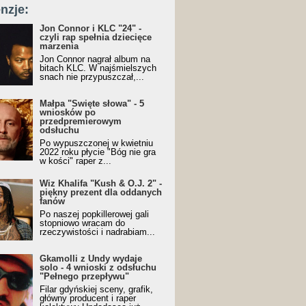
nzje:
Jon Connor i KLC "24" -
czyli rap spełnia dziecięce
marzenia
Jon Connor nagrał album na
bitach KLC. W najśmielszych
snach nie przypuszczał,...
Małpa "Święte słowa" - 5
wniosków po
przedpremierowym
odsłuchu
Po wypuszczonej w kwietniu
2022 roku płycie "Bóg nie gra
w kości" raper z...
Wiz Khalifa "Kush & O.J. 2" -
piękny prezent dla oddanych
fanów
Po naszej popkillerowej gali
stopniowo wracam do
rzeczywistości i nadrabiam...
Gkamolli z Undy wydaje
solo - 4 wnioski z odsłuchu
"Pełnego przepływu"
Filar gdyńskiej sceny, grafik,
główny producent i raper