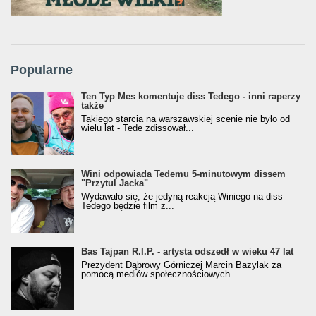
Popularne
Ten Typ Mes komentuje diss Tedego - inni raperzy
także
Takiego starcia na warszawskiej scenie nie było od
wielu lat - Tede zdissował...
Wini odpowiada Tedemu 5-minutowym dissem
"Przytul Jacka"
Wydawało się, że jedyną reakcją Winiego na diss
Tedego będzie film z...
Bas Tajpan R.I.P. - artysta odszedł w wieku 47 lat
Prezydent Dąbrowy Górniczej Marcin Bazylak za
pomocą mediów społecznościowych...