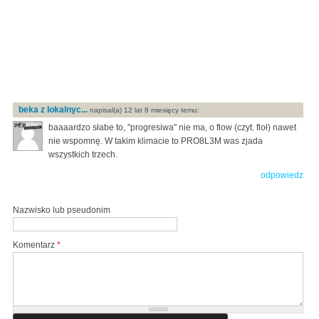
beka z lokalnyc...
napisal(a) 12 lat 8 miesięcy temu:
baaaardzo słabe to, "progresiwa" nie ma, o flow (czyt. floł) nawet
nie wspomnę. W takim klimacie to PRO8L3M was zjada
wszystkich trzech.
odpowiedz
Nazwisko lub pseudonim
Komentarz
*