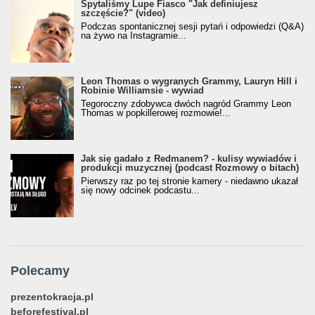
Spytaliśmy Lupe Fiasco "Jak definiujesz
szczęście?" (video)
Podczas spontanicznej sesji pytań i odpowiedzi (Q&A)
na żywo na Instagramie...
Leon Thomas o wygranych Grammy, Lauryn Hill i
Robinie Williamsie - wywiad
Tegoroczny zdobywca dwóch nagród Grammy Leon
Thomas w popkillerowej rozmowie!...
Jak się gadało z Redmanem? - kulisy wywiadów i
produkcji muzycznej (podcast Rozmowy o bitach)
Pierwszy raz po tej stronie kamery - niedawno ukazał
się nowy odcinek podcastu...
Polecamy
prezentokracja.pl
beforefestival.pl