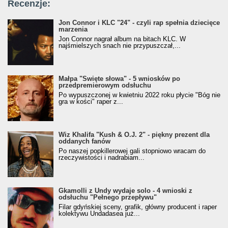
Recenzje:
Jon Connor i KLC "24" - czyli rap spełnia dziecięce
marzenia
Jon Connor nagrał album na bitach KLC. W
najśmielszych snach nie przypuszczał,...
Małpa "Święte słowa" - 5 wniosków po
przedpremierowym odsłuchu
Po wypuszczonej w kwietniu 2022 roku płycie "Bóg nie
gra w kości" raper z...
Wiz Khalifa "Kush & O.J. 2" - piękny prezent dla
oddanych fanów
Po naszej popkillerowej gali stopniowo wracam do
rzeczywistości i nadrabiam...
Gkamolli z Undy wydaje solo - 4 wnioski z
odsłuchu "Pełnego przepływu"
Filar gdyńskiej sceny, grafik, główny producent i raper
kolektywu Undadasea już...