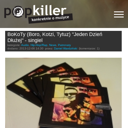
BoKoTy (Boro, Kotzi, Tytuz) "Jeden Dzień
Dłużej" - singiel
kategorie:
Audio
,
Hip-Hop/Rap
,
News
,
Patronaty
dodano:
2013-12-06 14:30
przez:
Daniel Wardziński
(komentarze: 1)