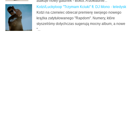
atakuje nowy gatunek - Bokot. A dokładnie...
Kotzi/Luckyloop "Trzymam Kciuki" ft. DJ Mono - teledysk
Kotzi na czerwiec obiecał premierę swojego nowego
krążka zatytułowanego "Rapdom". Numery, które
słyszeliśmy dotychczas sugerują mocny album, a nowe
"...