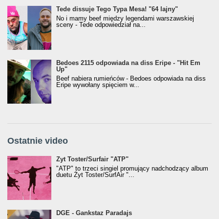
Tede dissuje Tego Typa Mesa! "64 lajny"
No i mamy beef między legendami warszawskiej
sceny - Tede odpowiedział na...
Bedoes 2115 odpowiada na diss Eripe - "Hit Em
Up"
Beef nabiera rumieńców - Bedoes odpowiada na diss
Eripe wywołany spięciem w...
Ostatnie video
Żyt Toster/SurfAir - ATP VIDEO
Żyt Toster/Surfair "ATP"
"ATP" to trzeci singiel promujący nadchodzący album
duetu Żyt Toster/SurfAir "...
donGURALesko z nagrodą za
DGE - Gankstaz Paradajs
Klasyczny/Trueschoolowy Album Roku