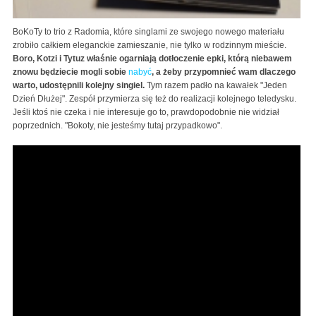
BoKoTy to trio z Radomia, które singlami ze swojego nowego materiału
zrobiło całkiem eleganckie zamieszanie, nie tylko w rodzinnym mieście.
Boro, Kotzi i Tytuz właśnie ogarniają dotłoczenie epki, którą niebawem
znowu będziecie mogli sobie
nabyć
, a żeby przypomnieć wam dlaczego
warto, udostępnili kolejny singiel.
Tym razem padło na kawałek "Jeden
Dzień Dłużej". Zespół przymierza się też do realizacji kolejnego teledysku.
Jeśli ktoś nie czeka i nie interesuje go to, prawdopodobnie nie widział
poprzednich. "Bokoty, nie jesteśmy tutaj przypadkowo".