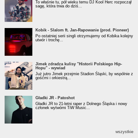
To właśnie tu, pół wieku temu DJ Kool Herc rozpoczął
(Popkillery 2023)
sagę, która trwa do dziś...
Kobik - Slalom ft. Jan-Rapowanie (prod. Pioneer)
Kobik - Slalom ft. Jan-Rapowanie (prod. Pioneer)
[Official Music Visualiser]
Po ostatniej serii singli otrzymujemy od Kobika kolejny
utwór i trochę...
Jimek zdradza kulisy "Historii Polskiego Hip-
Jimek zdradza kulisy "Historii Polskiego Hip-
Hopu" - wywiad
Hopu" - wywiad
Już jutro Jimek przejmie Stadion Śląski, by wspólnie z
gośćmi i orkiestrą...
Gładki JR - Patoshot
Gładki JR - Patoshot
Gładki JR to 21-letni raper z Dolnego Śląska i nowy
członek wytwórni TiW Music...
wszystkie