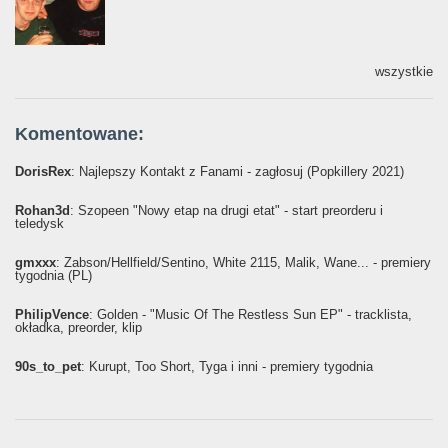
wszystkie
Komentowane:
DorisRex
: Najlepszy Kontakt z Fanami - zagłosuj (Popkillery 2021)
Rohan3d
: Szopeen "Nowy etap na drugi etat" - start preorderu i
teledysk
gmxxx
: Żabson/Hellfield/Sentino, White 2115, Malik, Wane... - premiery
tygodnia (PL)
PhilipVence
: Golden - "Music Of The Restless Sun EP" - tracklista,
okładka, preorder, klip
90s_to_pet
: Kurupt, Too Short, Tyga i inni - premiery tygodnia