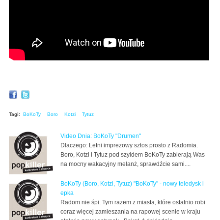
Tagi:
BoKoTy
Boro
Kotzi
Tytuz
Video Dnia: BoKoTy "Drumen"
Dlaczego: Letni imprezowy sztos prosto z Radomia.
Boro, Kotzi i Tytuz pod szyldem BoKoTy zabierają Was
na mocny wakacyjny melanż, sprawdźcie sami....
BoKoTy (Boro, Kotzi, Tytuz) "BoKoTy" - nowy teledysk i
epka
Radom nie śpi. Tym razem z miasta, które ostatnio robi
coraz więcej zamieszania na rapowej scenie w kraju