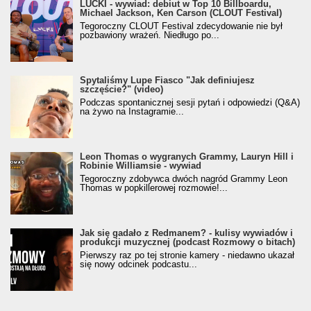
LUCKI - wywiad: debiut w Top 10 Billboardu,
Michael Jackson, Ken Carson (CLOUT Festival)
Tegoroczny CLOUT Festival zdecydowanie nie był
pozbawiony wrażeń. Niedługo po...
Spytaliśmy Lupe Fiasco "Jak definiujesz
szczęście?" (video)
Podczas spontanicznej sesji pytań i odpowiedzi (Q&A)
na żywo na Instagramie...
Leon Thomas o wygranych Grammy, Lauryn Hill i
Robinie Williamsie - wywiad
Tegoroczny zdobywca dwóch nagród Grammy Leon
Thomas w popkillerowej rozmowie!...
Jak się gadało z Redmanem? - kulisy wywiadów i
produkcji muzycznej (podcast Rozmowy o bitach)
Pierwszy raz po tej stronie kamery - niedawno ukazał
się nowy odcinek podcastu...