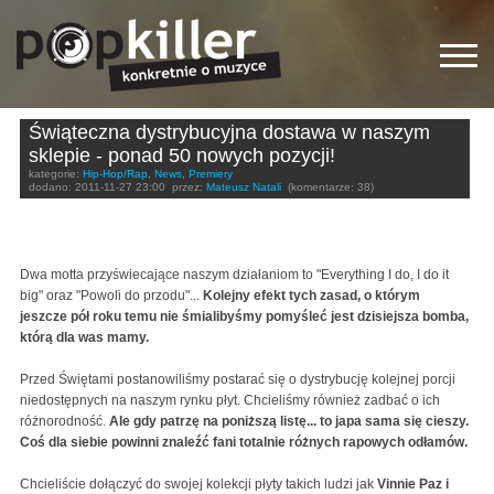
Świąteczna dystrybucyjna dostawa w naszym
sklepie - ponad 50 nowych pozycji!
kategorie:
Hip-Hop/Rap
,
News
,
Premiery
dodano:
2011-11-27 23:00
przez:
Mateusz Natali
(komentarze: 38)
Dwa motta przyświecające naszym działaniom to "Everything I do, I do it
big" oraz "Powoli do przodu"...
Kolejny efekt tych zasad, o którym
jeszcze pół roku temu nie śmialibyśmy pomyśleć jest dzisiejsza bomba,
którą dla was mamy.
Przed Świętami postanowiliśmy postarać się o dystrybucję kolejnej porcji
niedostępnych na naszym rynku płyt. Chcieliśmy również zadbać o ich
różnorodność.
Ale gdy patrzę na poniższą listę... to japa sama się cieszy.
Coś dla siebie powinni znaleźć fani totalnie różnych rapowych odłamów.
Chcieliście dołączyć do swojej kolekcji płyty takich ludzi jak
Vinnie Paz i