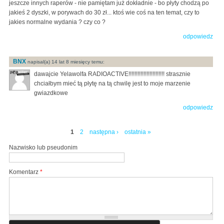
jeszcze innych raperów - nie pamiętam już dokładnie - bo płyty chodzą po
jakieś 2 dyszki, w porywach do 30 zł... ktoś wie coś na ten temat, czy to
jakies normalne wydania ? czy co ?
odpowiedz
BNX
napisal(a) 14 lat 8 miesięcy temu:
dawajcie Yelawolfa RADIOACTIVE!!!!!!!!!!!!!!!!!!!!!!!! strasznie
chciałbym mieć tą płytę na tą chwilę jest to moje marzenie
gwiazdkowe
odpowiedz
1
2
następna ›
ostatnia »
Strony
Nazwisko lub pseudonim
Komentarz
*