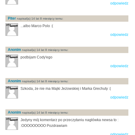
odpowiedz
Piter
napisal(a) 14 lat 8 miesięcy temu:
...albo Marco Polo :(
odpowiedz
Anonim
napisal(a) 14 lat 8 miesięcy temu:
podbijam Cody'ego
odpowiedz
Anonim
napisal(a) 14 lat 8 miesięcy temu:
Szkoda, że nie ma Majki Jeżowskiej i Marka Grechuty :(
odpowiedz
Anonim
napisal(a) 14 lat 8 miesięcy temu:
Jedyny mój komentarz po przeczytaniu nagłówka newsa to :
:OOOOOOOOO Pozdrawiam
odpowiedz