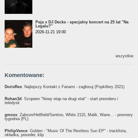
Peja x DJ Decks - specjalny koncert na 25 lat "Na
Legalu?"
2026-11-21 19:00
wszystkie
Komentowane:
DorisRex
: Najlepszy Kontakt z Fanami - zagłosuj (Popkillery 2021)
Rohan3d
: Szopeen "Nowy etap na drugi etat" - start preorderu i
teledysk
gmxxx
: Żabson/Hellfield/Sentino, White 2115, Malik, Wane... - premiery
tygodnia (PL)
PhilipVence
: Golden - "Music Of The Restless Sun EP" - tracklista,
okładka, preorder, klip