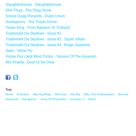
Slaughterhouse - Slaughterhouse
Slim Thug - Tha Thug Show
Snoop Dogg Presents - Dubb Union
Snowgoons - The Trojan Horse
Timbo King - From Babylon To Timbuk2
Trademark Da Skydiver - Issue #1
Trademark Da Skydiver - Issue #2 : Super Villain
Trademark Da Skydiver - Issue #3 : Reign Supreme
Vado - Slime Flu
Vinnie Paz (Jedi Mind Tricks) - Season Of The Assassin
Wiz Khalifa - Deal Or No Deal
Tagi:
News
Premiery
Hip-Hop/Rap
88-Keys
Afu-Ra
Blitz The Ambassador
Bronze
Nazareth
Gangrene
Army Of Pharoahs
Jurassic 5
Shad