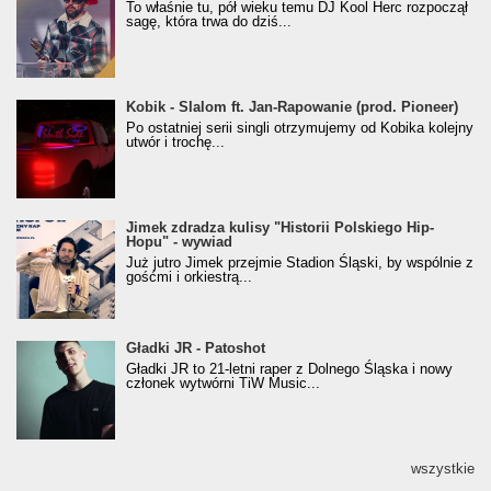
Klasyczny/Trueschoolowy Album Roku
To właśnie tu, pół wieku temu DJ Kool Herc rozpoczął
(Popkillery 2023)
sagę, która trwa do dziś...
Kobik - Slalom ft. Jan-Rapowanie (prod. Pioneer)
Kobik - Slalom ft. Jan-Rapowanie (prod. Pioneer)
[Official Music Visualiser]
Po ostatniej serii singli otrzymujemy od Kobika kolejny
utwór i trochę...
Jimek zdradza kulisy "Historii Polskiego Hip-
Jimek zdradza kulisy "Historii Polskiego Hip-
Hopu" - wywiad
Hopu" - wywiad
Już jutro Jimek przejmie Stadion Śląski, by wspólnie z
gośćmi i orkiestrą...
Gładki JR - Patoshot
Gładki JR - Patoshot
Gładki JR to 21-letni raper z Dolnego Śląska i nowy
członek wytwórni TiW Music...
wszystkie