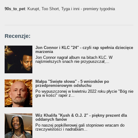
90s_to_pet
: Kurupt, Too Short, Tyga i inni - premiery tygodnia
Recenzje:
Jon Connor i KLC "24" - czyli rap spełnia dziecięce
marzenia
Jon Connor nagrał album na bitach KLC. W
najśmielszych snach nie przypuszczał,...
Małpa "Święte słowa" - 5 wniosków po
przedpremierowym odsłuchu
Po wypuszczonej w kwietniu 2022 roku płycie "Bóg nie
gra w kości" raper z...
Wiz Khalifa "Kush & O.J. 2" - piękny prezent dla
oddanych fanów
Po naszej popkillerowej gali stopniowo wracam do
rzeczywistości i nadrabiam...