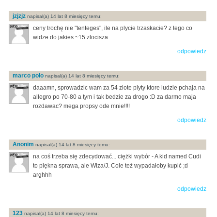
jzjzjz
napisal(a) 14 lat 8 miesięcy temu:
ceny trochę nie "tenteges", ile na plycie trzaskacie? z tego co
widze do jakies ~15 zlocisza...
odpowiedz
marco polo
napisal(a) 14 lat 8 miesięcy temu:
daaamn, sprowadzic wam za 54 zlote plyty ktore ludzie pchaja na
allegro po 70-80 a tym i tak bedzie za drogo :D za darmo maja
rozdawac? mega propsy ode mnie!!!!
odpowiedz
Anonim
napisal(a) 14 lat 8 miesięcy temu:
na coś trzeba się zdecydować... ciężki wybór - A kid named Cudi
to piękna sprawa, ale Wiza/J. Cole też wypadałoby kupić ;d
arghhh
odpowiedz
123
napisal(a) 14 lat 8 miesięcy temu: