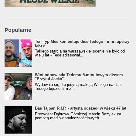
Popularne
Ten Typ Mes komentuje diss Tedego - inni raperzy
także
Takiego starcia na warszawskiej scenie nie było od
wielu lat - Tede zdissował...
Wini odpowiada Tedemu 5-minutowym dissem
"Przytul Jacka"
Wydawało się, że jedyną reakcją Winiego na diss
Tedego będzie film z...
Bas Tajpan R.I.P. - artysta odszedł w wieku 47 lat
Prezydent Dąbrowy Górniczej Marcin Bazylak za
pomocą mediów społecznościowych...