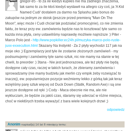
gregor-85 - to za ile kiedyś kupiłeś nie ma żadnego znaczenia,
tak samo to za ile ktoś kiedyś wystawił na allegro czy coś, ja 'A Kid
Named Cudi' dostalem za darmo na Splashu jako bonus do
zakupów na jednym ze stoisk (jeszcze przed premierą "Man On The
Moon", więc może i Cudi chciał tak podziałać promocyjnie), co nie zmienia
faktu, że teraz przy ew. zamówieniu będzie nas to kosztować tyle samo co
każda inna płyta, ceny ustawiliśmy naprawdę możliwie najniższe :) Piter -
Marco Polo jest -
http://www.popkiller.ec24h.pl/muzyka-marco-polo-ruste-
juxx-exxecution.html
Skazany Na Instynkt - Za 2 płyty wychodzi 117 jak na
moje oko ;) Egzemplarzy jest tyle ile zostanie złożonych zamówień - my
podsumujemy i zamówimy tyle samo sztuk, nic nie mamy na stanie w tej
chwili, to preorder :) 3tana - Nie jest jednorazowa, ale też płyty nie będą
dostępne cały czas, raczej w takich turach, że zbieramy zamówienia i
sprowadzamy (nie mamy budżetu jak merlin czy empik żeby rozwiązać to
inaczej), ew. popularniejsze pozycje weźmiemy lekko z górką tak jak teraz
wzięliśmy parę sztuk więcej od Duck Down (Statik, Random Axe) i są one
jeszcze dostępne od ręki :) Cody - Maca obecnie nie ma, ale nie
wykluczam, że będzie za jakiś czas, staramy się uderzać w różne miejsca,
choć w niektórych trzeba wyważyć z bara wiele kolejnych drzwi ;)
odpowiedz
Anonim
napisal(a) 14 lat 8 miesięcy temu: