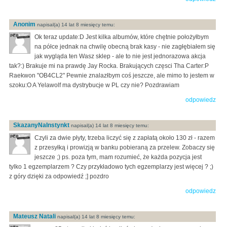
Anonim
napisal(a) 14 lat 8 miesięcy temu:
Ok teraz update:D Jest kilka albumów, które chętnie położyłbym
na półce jednak na chwilę obecną brak kasy - nie zagłębiałem się
jak wygląda ten Wasz sklep - ale to nie jest jednorazowa akcja
tak?:) Brakuje mi na prawdę Jay Rocka. Brakujących częsci Tha Carter:P
Raekwon "OB4CL2" Pewnie znalazłbym coś jeszcze, ale mimo to jestem w
szoku:O A Yelawolf ma dystrybucje w PL czy nie? Pozdrawiam
odpowiedz
SkazanyNaInstynkt
napisal(a) 14 lat 8 miesięcy temu:
Czyli za dwie płyty, trzeba liczyć się z zapłatą około 130 zł - razem
z przesyłką i prowizją w banku pobieraną za przelew. Zobaczy się
jeszcze ;) ps. poza tym, mam rozumieć, że każda pozycja jest
tylko 1 egzemplarzem ? Czy przykładowo tych egzemplarzy jest więcej ? ;)
z góry dzięki za odpowiedź ;] pozdro
odpowiedz
Mateusz Natali
napisal(a) 14 lat 8 miesięcy temu: