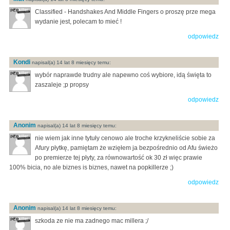
Classified - Handshakes And Middle Fingers o proszę prze mega
wydanie jest, polecam to mieć !
odpowiedz
Kondi
napisal(a) 14 lat 8 miesięcy temu:
wybór naprawde trudny ale napewno coś wybiore, idą święta to
zaszaleje ;p propsy
odpowiedz
Anonim
napisal(a) 14 lat 8 miesięcy temu:
nie wiem jak inne tytuły cenowo ale troche krzykneliście sobie za
Afury płytkę, pamiętam że wzięłem ja bezpośrednio od Afu świeżo
po premierze tej płyty, za równowartość ok 30 zł więc prawie
100% bicia, no ale biznes is biznes, nawet na popkillerze ;)
odpowiedz
Anonim
napisal(a) 14 lat 8 miesięcy temu:
szkoda ze nie ma zadnego mac millera ;/