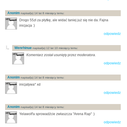
Anonim
napisal(a) 14 lat 8 miesięcy temu:
Drogo 55zł za płytkę, ale widać taniej już się nie da. Fajna
inicjacja :)
odpowiedz
Wenrhinue
napisal(a) 12 lat 10 miesięcy temu:
Komentarz został usunięty przez moderatora.
odpowiedz
Anonim
napisal(a) 14 lat 8 miesięcy temu:
inicjatywa* xd
odpowiedz
Anonim
napisal(a) 14 lat 8 miesięcy temu:
Yelawolf'a sprowadźcie zwłaszcza "Arena Rap" :)
odpowiedz