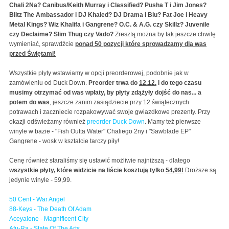
Chali 2Na? Canibus/Keith Murray i Classified? Pusha T i Jim Jones?
Blitz The Ambassador i DJ Khaled? DJ Drama i Blu? Fat Joe i Heavy
Metal Kings? Wiz Khalifa i Gangrene? O.C. & A.G. czy Skillz? Juvenile
czy Declaime? Slim Thug czy Vado?
Zresztą można by tak jeszcze chwilę
wymieniać, sprawdźcie
ponad 50 pozycji które sprowadzamy dla was
przed Świętami!
Wszystkie płyty wstawiamy w opcji preorderowej, podobnie jak w
zamówieniu od Duck Down.
Preorder trwa do
12.12.
i do tego czasu
musimy otrzymać od was wpłaty, by płyty zdążyły dojść do nas... a
potem do was
, jeszcze zanim zasiądziecie przy 12 świątecznych
potrawach i zaczniecie rozpakowywać swoje gwiazdkowe prezenty. Przy
okazji odświeżamy również
preorder Duck Down
. Mamy też pierwsze
winyle w bazie - "Fish Outta Water" Chaliego 2ny i "Sawblade EP"
Gangrene - wosk w kształcie tarczy piły!
Cenę również staraliśmy się ustawić możliwie najniższą - dlatego
wszystkie płyty, które widzicie na liście kosztują tylko
54,99!
Droższe są
jedynie winyle - 59,99.
50 Cent - War Angel
88-Keys - The Death Of Adam
Aceyalone - Magnificent City
Afu-Ra - State Of The Arts