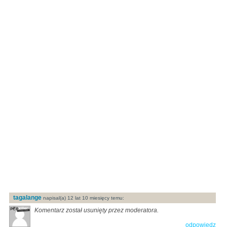
tagalange
napisal(a) 12 lat 10 miesięcy temu:
Komentarz został usunięty przez moderatora.
odpowiedz