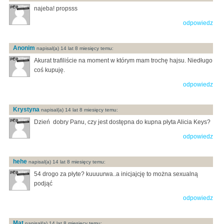
najeba! propsss
odpowiedz
Anonim
napisal(a) 14 lat 8 miesięcy temu:
Akurat trafiliście na moment w którym mam trochę hajsu. Niedługo
coś kupuję.
odpowiedz
Krystyna
napisal(a) 14 lat 8 miesięcy temu:
Dzień dobry Panu, czy jest dostępna do kupna płyta Alicia Keys?
odpowiedz
hehe
napisal(a) 14 lat 8 miesięcy temu:
54 drogo za płyte? kuuuurwa..a inicjajcję to można sexualną
podjąć
odpowiedz
Mat
napisal(a) 14 lat 8 miesięcy temu: