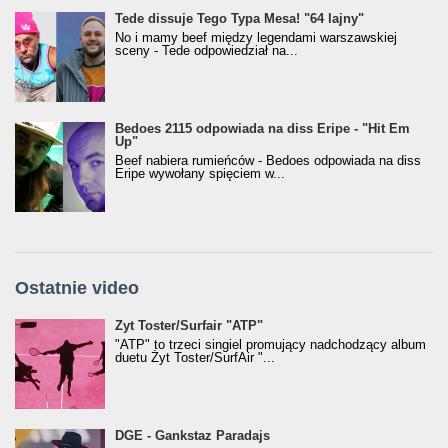
Tede dissuje Tego Typa Mesa! "64 lajny"
No i mamy beef między legendami warszawskiej
sceny - Tede odpowiedział na...
Bedoes 2115 odpowiada na diss Eripe - "Hit Em
Up"
Beef nabiera rumieńców - Bedoes odpowiada na diss
Eripe wywołany spięciem w...
Ostatnie video
Żyt Toster/SurfAir - ATP VIDEO
Żyt Toster/Surfair "ATP"
"ATP" to trzeci singiel promujący nadchodzący album
duetu Żyt Toster/SurfAir "...
donGURALesko z nagrodą za
DGE - Gankstaz Paradajs