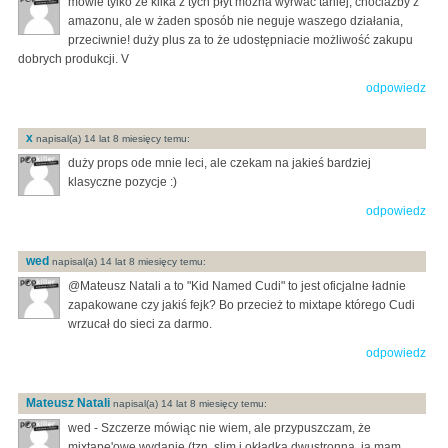
mówie tylko że kilka z tych płyt można wyrwać taniej, chociażby z
amazonu, ale w żaden sposób nie neguje waszego działania,
przeciwnie! duży plus za to że udostępniacie możliwość zakupu
dobrych produkcji. V
odpowiedz
x
napisal(a) 14 lat 8 miesięcy temu:
duży props ode mnie leci, ale czekam na jakieś bardziej
klasyczne pozycje :)
odpowiedz
wed
napisal(a) 14 lat 8 miesięcy temu:
@Mateusz Natali a to "Kid Named Cudi" to jest oficjalne ładnie
zapakowane czy jakiś fejk? Bo przecież to mixtape którego Cudi
wrzucał do sieci za darmo.
odpowiedz
Mateusz Natali
napisal(a) 14 lat 8 miesięcy temu:
wed - Szczerze mówiąc nie wiem, ale przypuszczam, że
mixtape'owe wydanie (tzn. slim i okładka dwustronna, ja mam