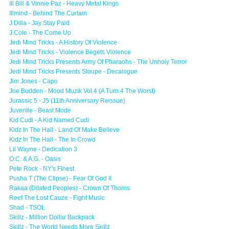
Ill Bill & Vinnie Paz - Heavy Metal Kings
Illmind - Behind The Curtain
J Dilla - Jay Stay Paid
J.Cole - The Come Up
Jedi Mind Tricks - A History Of Violence
Jedi Mind Tricks - Violence Begets Violence
Jedi Mind Tricks Presents Army Of Pharaohs - The Unholy Terror
Jedi Mind Tricks Presents Stoupe - Decalogue
Jim Jones - Capo
Joe Budden - Mood Muzik Vol.4 (A Turn 4 The Worst)
Jurassic 5 - J5 (11th Anniversary Reissue)
Juvenile - Beast Mode
Kid Cudi - A Kid Named Cudi
Kidz In The Hall - Land Of Make Believe
Kidz In The Hall - The In Crowd
Lil Wayne - Dedication 3
O.C. & A.G. - Oasis
Pete Rock - NY's Finest
Pusha T (The Clipse) - Fear Of God II
Rakaa (Dilated Peoples) - Crown Of Thorns
Reef The Lost Cauze - Fight Music
Shad - TSOL
Skillz - Million Dollar Backpack
Skillz - The World Needs More Skillz