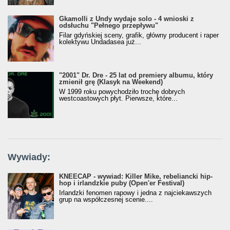
Gkamolli z Undy wydaje solo - 4 wnioski z
odsłuchu "Pełnego przepływu"
Filar gdyńskiej sceny, grafik, główny producent i raper
kolektywu Undadasea już...
"2001" Dr. Dre - 25 lat od premiery albumu, który
zmienił grę (Klasyk na Weekend)
W 1999 roku powychodziło trochę dobrych
westcoastowych płyt. Pierwsze, które...
Wywiady:
KNEECAP - wywiad: Killer Mike, rebeliancki hip-
hop i irlandzkie puby (Open'er Festival)
Irlandzki fenomen rapowy i jedna z najciekawszych
grup na współczesnej scenie....