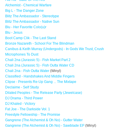
Alchemist - Chemical Warfare
Big L - The Danger Zone
Blitz The Ambassador - Stereotype
Blitz The Ambassador - Native Sun
Blu - Her Favorite Colo(u)r
Blu - Jesus
Boot Camp Clik - The Last Stand
Bronze Nazareth - School For The Blindman
Canibus & Keith Murray (Undergods) - In Gods We Trust, Crush
Microphones To Dust
Chali 2na (Jurassic 5) - Fish Market Part 2
Chali 2na (Jurassic 5) - Fish Outta Water CD
Chali 2na - Fish Outta Water
(Winyl)
Classified - Handshakes And Middle Fingers
Clipse - Presents Re-Up Gang ... The Mixtape
Declaime - Self Study
Dilated Peoples - The Release Party (Jewelcase)
DJ Drama - Third Power
DJ Khaled - Victory
Fat Joe - The Darkside Vol. 1
Freestyle Fellowship - The Promise
Gangrene (The Alchemist & Oh No) - Gutter Water
Gangrene (The Alchemist & Oh No) - Sawblade EP
(Winyl)