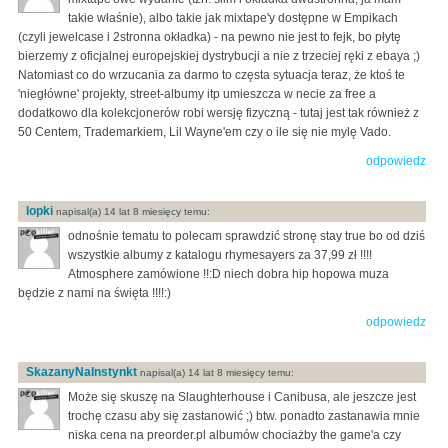
takie właśnie), albo takie jak mixtape'y dostępne w Empikach
(czyli jewelcase i 2stronna okładka) - na pewno nie jest to fejk, bo płytę
bierzemy z oficjalnej europejskiej dystrybucji a nie z trzeciej ręki z ebaya ;)
Natomiast co do wrzucania za darmo to częsta sytuacja teraz, że ktoś te
'niegłówne' projekty, street-albumy itp umieszcza w necie za free a
dodatkowo dla kolekcjonerów robi wersję fizyczną - tutaj jest tak również z
50 Centem, Trademarkiem, Lil Wayne'em czy o ile się nie mylę Vado.
odpowiedz
lopki
napisal(a) 14 lat 8 miesięcy temu:
odnośnie tematu to polecam sprawdzić stronę stay true bo od dziś
wszystkie albumy z katalogu rhymesayers za 37,99 zł !!!!
Atmosphere zamówione !!:D niech dobra hip hopowa muza
będzie z nami na święta !!!!:)
odpowiedz
SkazanyNaInstynkt
napisal(a) 14 lat 8 miesięcy temu:
Może się skuszę na Slaughterhouse i Canibusa, ale jeszcze jest
trochę czasu aby się zastanowić ;) btw. ponadto zastanawia mnie
niska cena na preorder.pl albumów chociażby the game'a czy