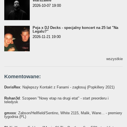
Warszawie
2026-10-07 19:00
Peja x DJ Decks - specjalny koncert na 25 lat "Na
Legalu?"
2026-11-21 19:00
wszystkie
Komentowane:
DorisRex
: Najlepszy Kontakt z Fanami - zagłosuj (Popkillery 2021)
Rohan3d
: Szopeen "Nowy etap na drugi etat" - start preorderu i
teledysk
gmxxx
: Żabson/Hellfield/Sentino, White 2115, Malik, Wane... - premiery
tygodnia (PL)