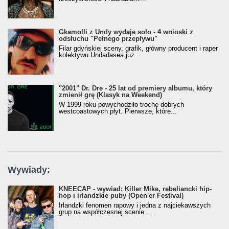
Gkamolli z Undy wydaje solo - 4 wnioski z
odsłuchu "Pełnego przepływu"
Filar gdyńskiej sceny, grafik, główny producent i raper
kolektywu Undadasea już...
"2001" Dr. Dre - 25 lat od premiery albumu, który
zmienił grę (Klasyk na Weekend)
W 1999 roku powychodziło trochę dobrych
westcoastowych płyt. Pierwsze, które...
Wywiady:
KNEECAP - wywiad: Killer Mike, rebeliancki hip-
hop i irlandzkie puby (Open'er Festival)
Irlandzki fenomen rapowy i jedna z najciekawszych
grup na współczesnej scenie....