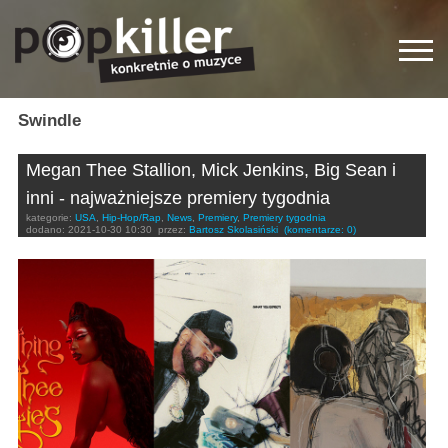
Swindle
Megan Thee Stallion, Mick Jenkins, Big Sean i
inni - najważniejsze premiery tygodnia
kategorie:
USA
,
Hip-Hop/Rap
,
News
,
Premiery
,
Premiery tygodnia
dodano:
2021-10-30 10:30
przez:
Bartosz Skolasiński
(komentarze: 0)