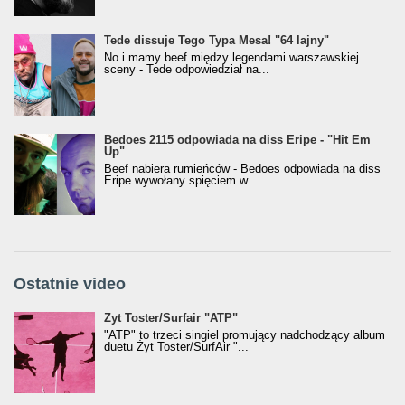
Tede dissuje Tego Typa Mesa! "64 lajny"
No i mamy beef między legendami warszawskiej
sceny - Tede odpowiedział na...
Bedoes 2115 odpowiada na diss Eripe - "Hit Em
Up"
Beef nabiera rumieńców - Bedoes odpowiada na diss
Eripe wywołany spięciem w...
Ostatnie video
Żyt Toster/SurfAir - ATP VIDEO
Żyt Toster/Surfair "ATP"
"ATP" to trzeci singiel promujący nadchodzący album
duetu Żyt Toster/SurfAir "...