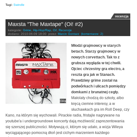
Tagi:
Swindle
recenzja
Maxsta "The Maxtape" (Oi! #2)
kategorie:
Grime
,
Hip-Hop/Rap
,
Oi!
,
Recenzje
dodano:
2010-06-09 18:00
przez:
Marcin Gontarz
(komentarze: 2)
Młodzi grajmowcy w starych
betach. Starzy grajmowcy w
nowych corvettach. Tak to z
grubsza wygląda w tej chwili.
Ojciec chrzestny gra electro, a
reszta gra jak w Stanach.
Prawdziwy grime został na
podwórkach i ulicach pomiędzy
domkami z brunatnej cegły.
Małolaty chodzą do szkoły, albo
kręcą ciemne interesy, a w
słuchawkach gra im Roll Deep, czy
Kano, na którym się wychowali. Pirackie radia, fristajle nagrywane na
youtube'a i undergroundowe koncerty dają możliwość zaprezentowania
się szerszej publiczności. Motywują ci, którym się udało, a wizja Wileya
wyciągającego pomocną dłoń jest cichym marzeniem każdego