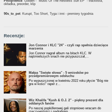
PhilipVence
: Golden - "Music Of The Restless Sun EP" - tracklista,
okładka, preorder, klip
90s_to_pet
: Kurupt, Too Short, Tyga i inni - premiery tygodnia
Recenzje:
Jon Connor i KLC "24" - czyli rap spełnia dziecięce
marzenia
Jon Connor nagrał album na bitach KLC. W
najśmielszych snach nie przypuszczał,...
Małpa "Święte słowa" - 5 wniosków po
przedpremierowym odsłuchu
Po wypuszczonej w kwietniu 2022 roku płycie "Bóg nie
gra w kości" raper z...
Wiz Khalifa "Kush & O.J. 2" - piękny prezent dla
oddanych fanów
Po naszej popkillerowej gali stopniowo wracam do
rzeczywistości i nadrabiam...