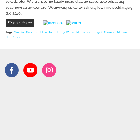
żółtodzioba. Wielu chce, nie każdy może dlatego szybciutko odpadają
sezonowi zajawkowicze. Wygrywają ci, którzy szlifują flow i nie poddają się
tak łatwo.
Czytaj dalej >>
Tagi:
Maxsta
,
Maxtape
,
Flow Dan
,
Danny Weed
,
Mercstone
,
Target
,
Swindle
,
Maniac
,
Dot Rotten