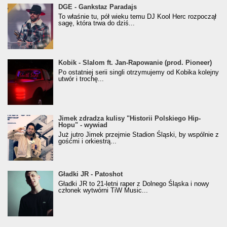
donGURALesko z nagrodą za
DGE - Gankstaz Paradajs
Klasyczny/Trueschoolowy Album Roku
To właśnie tu, pół wieku temu DJ Kool Herc rozpoczął
(Popkillery 2023)
sagę, która trwa do dziś...
Kobik - Slalom ft. Jan-Rapowanie (prod. Pioneer)
Kobik - Slalom ft. Jan-Rapowanie (prod. Pioneer)
[Official Music Visualiser]
Po ostatniej serii singli otrzymujemy od Kobika kolejny
utwór i trochę...
Jimek zdradza kulisy "Historii Polskiego Hip-
Jimek zdradza kulisy "Historii Polskiego Hip-
Hopu" - wywiad
Hopu" - wywiad
Już jutro Jimek przejmie Stadion Śląski, by wspólnie z
gośćmi i orkiestrą...
Gładki JR - Patoshot
Gładki JR - Patoshot
Gładki JR to 21-letni raper z Dolnego Śląska i nowy
członek wytwórni TiW Music...