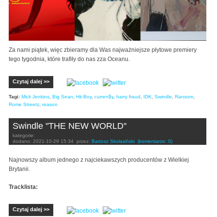
Za nami piątek, więc zbieramy dla Was najważniejsze płytowe premiery
tego tygodnia, które trafiły do nas zza Oceanu.
Czytaj dalej >>
Tagi:
Mick Jenkins
,
Big Sean
,
Hit-Boy
,
curren$y
,
harry fraud
,
IDK
,
Swindle
,
Ransom
,
Rome Streetz
,
reason
Swindle "THE NEW WORLD"
kategorie:
dodano:
2021-10-29 15:34
przez:
Bartosz Skolasiński
(komentarze: 0)
Najnowszy album jednego z najciekawszych producentów z Wielkiej
Brytanii.
Tracklista:
Czytaj dalej >>