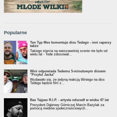
Popularne
Ten Typ Mes komentuje diss Tedego - inni raperzy
także
Takiego starcia na warszawskiej scenie nie było od
wielu lat - Tede zdissował...
Wini odpowiada Tedemu 5-minutowym dissem
"Przytul Jacka"
Wydawało się, że jedyną reakcją Winiego na diss
Tedego będzie film z...
Bas Tajpan R.I.P. - artysta odszedł w wieku 47 lat
Prezydent Dąbrowy Górniczej Marcin Bazylak za
pomocą mediów społecznościowych...