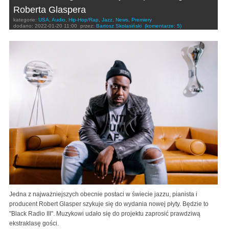
Roberta Glaspera
kategorie:
USA
,
Audio
,
Hip-Hop/Rap
,
Jazz
,
News
,
Premiery
dodano:
2022-01-20 11:00
przez:
Bartosz Skolasiński
(komentarze: 5)
Jedna z najważniejszych obecnie postaci w świecie jazzu, pianista i
producent Robert Glasper szykuje się do wydania nowej płyty. Będzie to
"Black Radio III". Muzykowi udało się do projektu zaprosić prawdziwą
ekstraklasę gości.