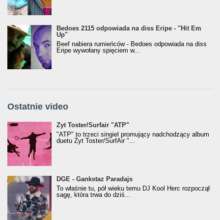
Bedoes 2115 odpowiada na diss Eripe - "Hit Em
Up"
Beef nabiera rumieńców - Bedoes odpowiada na diss
Eripe wywołany spięciem w...
Ostatnie video
Żyt Toster/SurfAir - ATP VIDEO
Żyt Toster/Surfair "ATP"
"ATP" to trzeci singiel promujący nadchodzący album
duetu Żyt Toster/SurfAir "...
donGURALesko z nagrodą za
DGE - Gankstaz Paradajs
Klasyczny/Trueschoolowy Album Roku
To właśnie tu, pół wieku temu DJ Kool Herc rozpoczął
(Popkillery 2023)
sagę, która trwa do dziś...