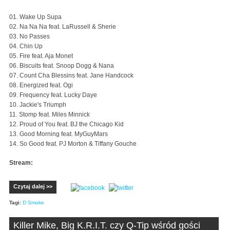
01. Wake Up Supa
02. Na Na Na feat. LaRussell & Sherie
03. No Passes
04. Chin Up
05. Fire feat. Aja Monet
06. Biscuits feat. Snoop Dogg & Nana
07. Count Cha Blessins feat. Jane Handcock
08. Energized feat. Ogi
09. Frequency feat. Lucky Daye
10. Jackie's Triumph
11. Stomp feat. Miles Minnick
12. Proud of You feat. BJ the Chicago Kid
13. Good Morning feat. MyGuyMars
14. So Good feat. PJ Morton & Tiffany Gouche
Stream:
Czytaj dalej >>
Tagi:
D Smoke
Killer Mike, Big K.R.I.T. czy Q-Tip wśród gości