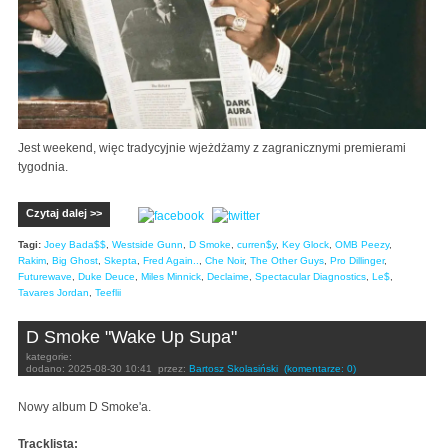
Jest weekend, więc tradycyjnie wjeżdżamy z zagranicznymi premierami
tygodnia.
Czytaj dalej >>
Tagi:
Joey Bada$$
,
Westside Gunn
,
D Smoke
,
curren$y
,
Key Glock
,
OMB Peezy
,
Rakim
,
Big Ghost
,
Skepta
,
Fred Again..
,
Che Noir
,
The Other Guys
,
Pro Dillinger
,
Futurewave
,
Duke Deuce
,
Miles Minnick
,
Declaime
,
Spectacular Diagnostics
,
Le$
,
Tavares Jordan
,
Teeflii
D Smoke "Wake Up Supa"
kategorie:
dodano:
2025-08-30 10:41
przez:
Bartosz Skolasiński
(komentarze: 0)
Nowy album D Smoke'a.
Tracklista: