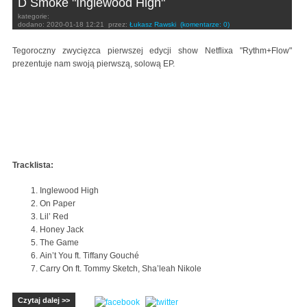
D Smoke "Inglewood High"
kategorie:
dodano:
2020-01-18 12:21
przez:
Łukasz Rawski
(komentarze: 0)
Tegoroczny zwycięzca pierwszej edycji show Netflixa "Rythm+Flow"
prezentuje nam swoją pierwszą, solową EP.
Tracklista:
Inglewood High
On Paper
Lil’ Red
Honey Jack
The Game
Ain’t You ft. Tiffany Gouché
Carry On ft. Tommy Sketch, Sha’leah Nikole
Czytaj dalej >>