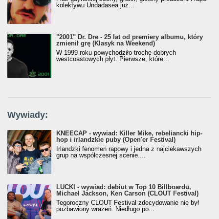
kolektywu Undadasea już...
"2001" Dr. Dre - 25 lat od premiery albumu, który
zmienił grę (Klasyk na Weekend)
W 1999 roku powychodziło trochę dobrych
westcoastowych płyt. Pierwsze, które...
Wywiady:
KNEECAP - wywiad: Killer Mike, rebeliancki hip-
hop i irlandzkie puby (Open'er Festival)
Irlandzki fenomen rapowy i jedna z najciekawszych
grup na współczesnej scenie....
LUCKI - wywiad: debiut w Top 10 Billboardu,
Michael Jackson, Ken Carson (CLOUT Festival)
Tegoroczny CLOUT Festival zdecydowanie nie był
pozbawiony wrażeń. Niedługo po...