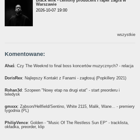
Black Milk - ceniony producent i raper zagra w
Warszawie
2026-10-07 19:00
wszystkie
Komentowane:
Ahaś
: Czy The Weeknd to final boss koncertów muzycznych? - relacja
DorisRex
: Najlepszy Kontakt z Fanami - zagłosuj (Popkillery 2021)
Rohan3d
: Szopeen "Nowy etap na drugi etat" - start preorderu i
teledysk
gmxxx
: Żabson/Hellfield/Sentino, White 2115, Malik, Wane... - premiery
tygodnia (PL)
PhilipVence
: Golden - "Music Of The Restless Sun EP" - tracklista,
okładka, preorder, klip