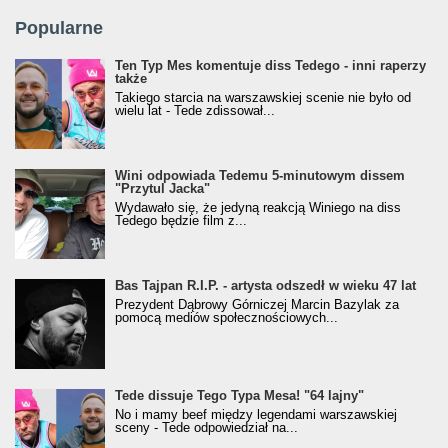
Popularne
Ten Typ Mes komentuje diss Tedego - inni raperzy
także
Takiego starcia na warszawskiej scenie nie było od
wielu lat - Tede zdissował...
Wini odpowiada Tedemu 5-minutowym dissem
"Przytul Jacka"
Wydawało się, że jedyną reakcją Winiego na diss
Tedego będzie film z...
Bas Tajpan R.I.P. - artysta odszedł w wieku 47 lat
Prezydent Dąbrowy Górniczej Marcin Bazylak za
pomocą mediów społecznościowych...
Tede dissuje Tego Typa Mesa! "64 lajny"
No i mamy beef między legendami warszawskiej
sceny - Tede odpowiedział na...