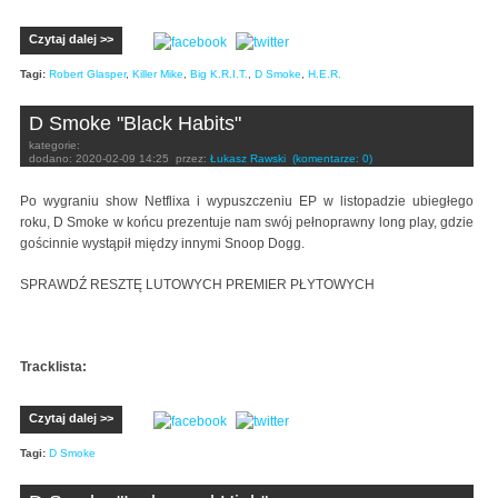
Czytaj dalej >>
Tagi:
Robert Glasper
,
Killer Mike
,
Big K.R.I.T.
,
D Smoke
,
H.E.R.
D Smoke "Black Habits"
kategorie:
dodano:
2020-02-09 14:25
przez:
Łukasz Rawski
(komentarze: 0)
Po wygraniu show Netflixa i wypuszczeniu EP w listopadzie ubiegłego
roku, D Smoke w końcu prezentuje nam swój pełnoprawny long play, gdzie
gościnnie wystąpił między innymi Snoop Dogg.
SPRAWDŹ RESZTĘ LUTOWYCH PREMIER PŁYTOWYCH
Tracklista:
Czytaj dalej >>
Tagi:
D Smoke