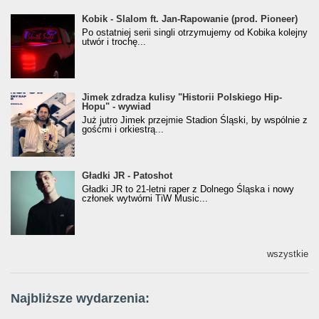
Kobik - Slalom ft. Jan-Rapowanie (prod. Pioneer)
Kobik - Slalom ft. Jan-Rapowanie (prod. Pioneer)
[Official Music Visualiser]
Po ostatniej serii singli otrzymujemy od Kobika kolejny
utwór i trochę...
Jimek zdradza kulisy "Historii Polskiego Hip-
Jimek zdradza kulisy "Historii Polskiego Hip-
Hopu" - wywiad
Hopu" - wywiad
Już jutro Jimek przejmie Stadion Śląski, by wspólnie z
gośćmi i orkiestrą...
Gładki JR - Patoshot
Gładki JR - Patoshot
Gładki JR to 21-letni raper z Dolnego Śląska i nowy
członek wytwórni TiW Music...
wszystkie
Najbliższe wydarzenia: