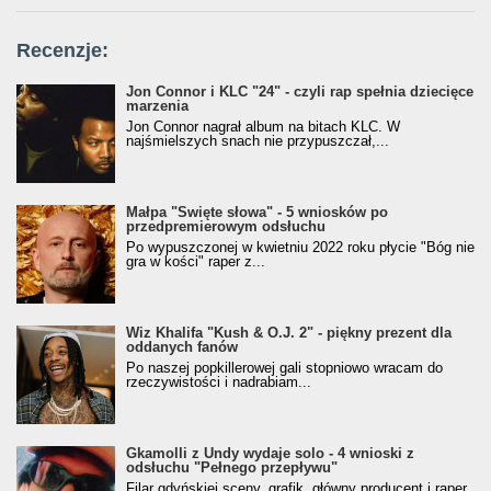
Recenzje:
Jon Connor i KLC "24" - czyli rap spełnia dziecięce
marzenia
Jon Connor nagrał album na bitach KLC. W
najśmielszych snach nie przypuszczał,...
Małpa "Święte słowa" - 5 wniosków po
przedpremierowym odsłuchu
Po wypuszczonej w kwietniu 2022 roku płycie "Bóg nie
gra w kości" raper z...
Wiz Khalifa "Kush & O.J. 2" - piękny prezent dla
oddanych fanów
Po naszej popkillerowej gali stopniowo wracam do
rzeczywistości i nadrabiam...
Gkamolli z Undy wydaje solo - 4 wnioski z
odsłuchu "Pełnego przepływu"
Filar gdyńskiej sceny, grafik, główny producent i raper