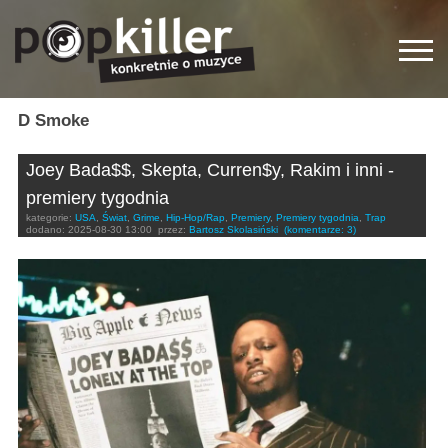
D Smoke
Joey Bada$$, Skepta, Curren$y, Rakim i inni -
premiery tygodnia
kategorie:
USA
,
Świat
,
Grime
,
Hip-Hop/Rap
,
Premiery
,
Premiery tygodnia
,
Trap
dodano:
2025-08-30 13:00
przez:
Bartosz Skolasiński
(komentarze: 3)