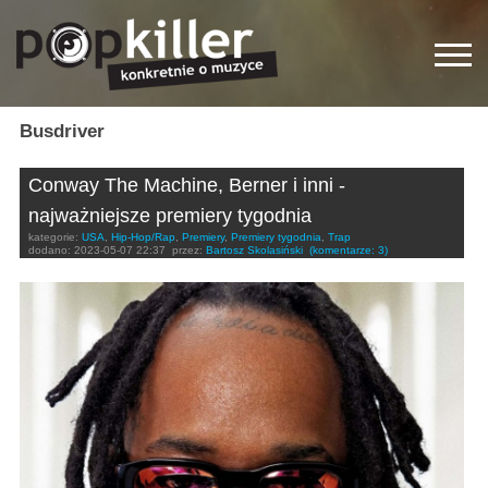
Busdriver
Conway The Machine, Berner i inni -
najważniejsze premiery tygodnia
kategorie:
USA
,
Hip-Hop/Rap
,
Premiery
,
Premiery tygodnia
,
Trap
dodano:
2023-05-07 22:37
przez:
Bartosz Skolasiński
(komentarze: 3)