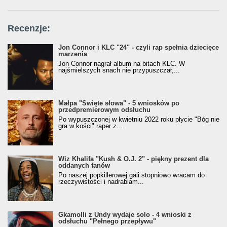
Recenzje:
Jon Connor i KLC "24" - czyli rap spełnia dziecięce
marzenia
Jon Connor nagrał album na bitach KLC. W
najśmielszych snach nie przypuszczał,...
Małpa "Święte słowa" - 5 wniosków po
przedpremierowym odsłuchu
Po wypuszczonej w kwietniu 2022 roku płycie "Bóg nie
gra w kości" raper z...
Wiz Khalifa "Kush & O.J. 2" - piękny prezent dla
oddanych fanów
Po naszej popkillerowej gali stopniowo wracam do
rzeczywistości i nadrabiam...
Gkamolli z Undy wydaje solo - 4 wnioski z
odsłuchu "Pełnego przepływu"