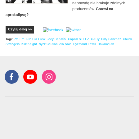
naprawdę nie brakuje zdolnych
producentów.
Gotowi na
aprokalipsę?
Czytaj dalej >>
Tagi:
Pro Ero
,
Pro Era Crew
,
Joey Bada$$
,
Capital STEEZ
,
CJ Fly
,
Dirty Sanchez
,
Chuck
Strangers
,
Kirk Knight
,
Nyck Caution
,
Ala Sole
,
Dyemond Lewis
,
Rokamouth