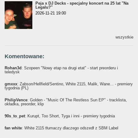
Peja x DJ Decks - specjalny koncert na 25 lat "Na
Legalu?"
2026-11-21 19:00
wszystkie
Komentowane:
Rohan3d
: Szopeen "Nowy etap na drugi etat" - start preorderu i
teledysk
gmxxx
: Żabson/Hellfield/Sentino, White 2115, Malik, Wane... - premiery
tygodnia (PL)
PhilipVence
: Golden - "Music Of The Restless Sun EP" - tracklista,
okładka, preorder, klip
90s_to_pet
: Kurupt, Too Short, Tyga i inni - premiery tygodnia
fan white
: White 2115 tłumaczy dlaczego odszedł z SBM Label