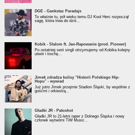
donGURALesko z nagrodą za
DGE - Gankstaz Paradajs
Klasyczny/Trueschoolowy Album Roku
To właśnie tu, pół wieku temu DJ Kool Herc rozpoczął
(Popkillery 2023)
sagę, która trwa do dziś...
Kobik - Slalom ft. Jan-Rapowanie (prod. Pioneer)
Kobik - Slalom ft. Jan-Rapowanie (prod. Pioneer)
[Official Music Visualiser]
Po ostatniej serii singli otrzymujemy od Kobika kolejny
utwór i trochę...
Jimek zdradza kulisy "Historii Polskiego Hip-
Jimek zdradza kulisy "Historii Polskiego Hip-
Hopu" - wywiad
Hopu" - wywiad
Już jutro Jimek przejmie Stadion Śląski, by wspólnie z
gośćmi i orkiestrą...
Gładki JR - Patoshot
Gładki JR - Patoshot
Gładki JR to 21-letni raper z Dolnego Śląska i nowy
członek wytwórni TiW Music...