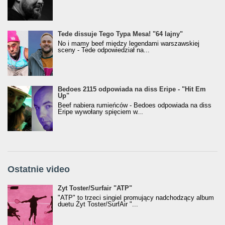
Tede dissuje Tego Typa Mesa! "64 lajny"
No i mamy beef między legendami warszawskiej
sceny - Tede odpowiedział na...
Bedoes 2115 odpowiada na diss Eripe - "Hit Em
Up"
Beef nabiera rumieńców - Bedoes odpowiada na diss
Eripe wywołany spięciem w...
Ostatnie video
Żyt Toster/SurfAir - ATP VIDEO
Żyt Toster/Surfair "ATP"
"ATP" to trzeci singiel promujący nadchodzący album
duetu Żyt Toster/SurfAir "...