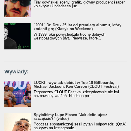
Filar gdyńskiej sceny, grafik, główny producent i raper
kolektywu Undadasea już...
"2001" Dr. Dre - 25 lat od premiery albumu, który
zmienił grę (Klasyk na Weekend)
W 1999 roku powychodziło trochę dobrych
westcoastowych płyt. Pierwsze, które...
Wywiady:
LUCKI - wywiad: debiut w Top 10 Billboardu,
Michael Jackson, Ken Carson (CLOUT Festival)
Tegoroczny CLOUT Festival zdecydowanie nie był
pozbawiony wrażeń. Niedługo po...
Spytaliśmy Lupe Fiasco "Jak definiujesz
szczęście?" (video)
Podczas spontanicznej sesji pytań i odpowiedzi (Q&A)
na żywo na Instagramie...