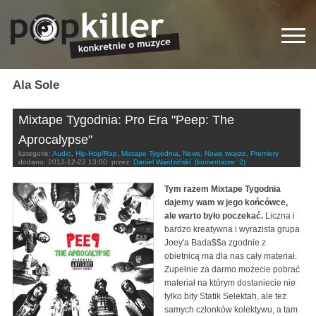
Ala Sole
Mixtape Tygodnia: Pro Era "Peep: The
Aprocalypse"
kategorie:
Audio
,
Hip-Hop/Rap
,
Mixtape Tygodnia
,
News
,
Nowe twarze
,
Premiery
dodano:
2012-12-22 13:00
przez:
Daniel Wardziński
(komentarze: 2)
Tym razem Mixtape Tygodnia
dajemy wam w jego końcówce,
ale warto było poczekać.
Liczna i
bardzo kreatywna i wyrazista grupa
Joey'a Bada$$a zgodnie z
obietnicą ma dla nas cały materiał.
Zupełnie za darmo możecie pobrać
materiał na którym dostaniecie nie
tylko bity Statik Selektah, ale też
samych członków kolektywu, a tam