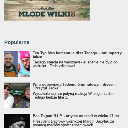
Popularne
Ten Typ Mes komentuje diss Tedego - inni raperzy
także
Takiego starcia na warszawskiej scenie nie było od
wielu lat - Tede zdissował...
Wini odpowiada Tedemu 5-minutowym dissem
"Przytul Jacka"
Wydawało się, że jedyną reakcją Winiego na diss
Tedego będzie film z...
Bas Tajpan R.I.P. - artysta odszedł w wieku 47 lat
Prezydent Dąbrowy Górniczej Marcin Bazylak za
pomocą mediów społecznościowych...