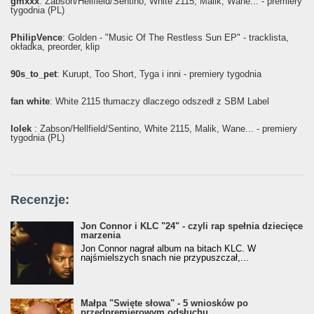
gmxxx
: Żabson/Hellfield/Sentino, White 2115, Malik, Wane... - premiery
tygodnia (PL)
PhilipVence
: Golden - "Music Of The Restless Sun EP" - tracklista,
okładka, preorder, klip
90s_to_pet
: Kurupt, Too Short, Tyga i inni - premiery tygodnia
fan white
: White 2115 tłumaczy dlaczego odszedł z SBM Label
lolek
: Żabson/Hellfield/Sentino, White 2115, Malik, Wane... - premiery
tygodnia (PL)
Recenzje:
Jon Connor i KLC "24" - czyli rap spełnia dziecięce
marzenia
Jon Connor nagrał album na bitach KLC. W
najśmielszych snach nie przypuszczał,...
Małpa "Święte słowa" - 5 wniosków po
przedpremierowym odsłuchu