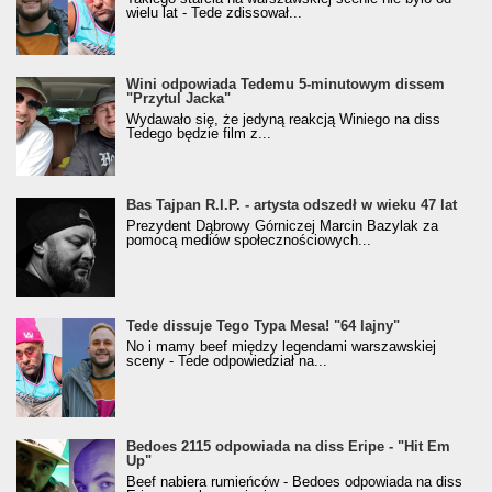
wielu lat - Tede zdissował...
Wini odpowiada Tedemu 5-minutowym dissem
"Przytul Jacka"
Wydawało się, że jedyną reakcją Winiego na diss
Tedego będzie film z...
Bas Tajpan R.I.P. - artysta odszedł w wieku 47 lat
Prezydent Dąbrowy Górniczej Marcin Bazylak za
pomocą mediów społecznościowych...
Tede dissuje Tego Typa Mesa! "64 lajny"
No i mamy beef między legendami warszawskiej
sceny - Tede odpowiedział na...
Bedoes 2115 odpowiada na diss Eripe - "Hit Em
Up"
Beef nabiera rumieńców - Bedoes odpowiada na diss