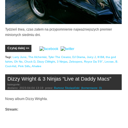
Tydzień trwa, czas zatem na przypomnienie najważniejszych premier
minionych siedmiu dni.
Czytaj dalej >>
Tagi:
Larry June
,
The Alchemist
,
Tyler The Creator
,
DJ Drama
,
Juicy J
,
Ill Bill
,
tha god
fahim
,
Oh No
,
Chuck D
,
Dizzy CWright
,
3 Ninjas
,
Zelooperz
,
Royce Da 5'9''
,
Lecrae
,
B.
Cool-Aid
,
Pink Siifu
,
Ahwlee
Dizzy Wright & 3 Ninjas "Live at Daddy Macs"
kategorie:
dodano:
2023-04-04 13:19
przez:
Bartosz Skolasiński
(komentarze: 0)
Nowy album Dizzy Wrighta.
Stream: