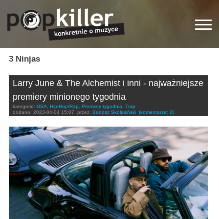
3 Ninjas
Larry June & The Alchemist i inni - najważniejsze
premiery minionego tygodnia
kategorie:
USA
,
Hip-Hop/Rap
,
Premiery tygodnia
,
Trap
dodano:
2023-04-04 15:07
przez:
Bartosz Skolasiński
(komentarze: 2)