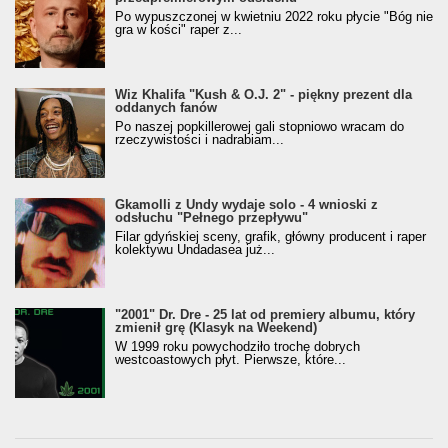
Po wypuszczonej w kwietniu 2022 roku płycie "Bóg nie
gra w kości" raper z...
Wiz Khalifa "Kush & O.J. 2" - piękny prezent dla
oddanych fanów
Po naszej popkillerowej gali stopniowo wracam do
rzeczywistości i nadrabiam...
Gkamolli z Undy wydaje solo - 4 wnioski z
odsłuchu "Pełnego przepływu"
Filar gdyńskiej sceny, grafik, główny producent i raper
kolektywu Undadasea już...
"2001" Dr. Dre - 25 lat od premiery albumu, który
zmienił grę (Klasyk na Weekend)
W 1999 roku powychodziło trochę dobrych
westcoastowych płyt. Pierwsze, które...