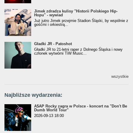
Jimek zdradza kulisy "Historii Polskiego Hip-
Jimek zdradza kulisy "Historii Polskiego Hip-
Hopu" - wywiad
Hopu" - wywiad
Już jutro Jimek przejmie Stadion Śląski, by wspólnie z
gośćmi i orkiestrą...
Gładki JR - Patoshot
Gładki JR - Patoshot
Gładki JR to 21-letni raper z Dolnego Śląska i nowy
członek wytwórni TiW Music...
wszystkie
Najbliższe wydarzenia:
A$AP Rocky zagra w Polsce - koncert na "Don't Be
Dumb World Tour"
2026-09-13 18:00