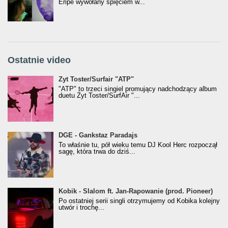
Eripe wywołany spięciem w...
Ostatnie video
Żyt Toster/SurfAir - ATP VIDEO
Żyt Toster/Surfair "ATP"
"ATP" to trzeci singiel promujący nadchodzący album
duetu Żyt Toster/SurfAir "...
donGURALesko z nagrodą za
DGE - Gankstaz Paradajs
Klasyczny/Trueschoolowy Album Roku
To właśnie tu, pół wieku temu DJ Kool Herc rozpoczął
(Popkillery 2023)
sagę, która trwa do dziś...
Kobik - Slalom ft. Jan-Rapowanie (prod. Pioneer)
Kobik - Slalom ft. Jan-Rapowanie (prod. Pioneer)
[Official Music Visualiser]
Po ostatniej serii singli otrzymujemy od Kobika kolejny
utwór i trochę...