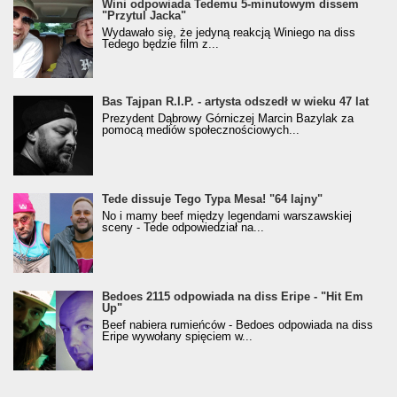
Wini odpowiada Tedemu 5-minutowym dissem
"Przytul Jacka"
Wydawało się, że jedyną reakcją Winiego na diss
Tedego będzie film z...
Bas Tajpan R.I.P. - artysta odszedł w wieku 47 lat
Prezydent Dąbrowy Górniczej Marcin Bazylak za
pomocą mediów społecznościowych...
Tede dissuje Tego Typa Mesa! "64 lajny"
No i mamy beef między legendami warszawskiej
sceny - Tede odpowiedział na...
Bedoes 2115 odpowiada na diss Eripe - "Hit Em
Up"
Beef nabiera rumieńców - Bedoes odpowiada na diss
Eripe wywołany spięciem w...