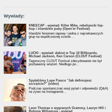
Wywiady:
KNEECAP - wywiad: Killer Mike, rebeliancki hip-
hop i irlandzkie puby (Open'er Festival)
Irlandzki fenomen rapowy i jedna z najciekawszych
grup na współczesnej scenie....
LUCKI - wywiad: debiut w Top 10 Billboardu,
Michael Jackson, Ken Carson (CLOUT Festival)
Tegoroczny CLOUT Festival zdecydowanie nie był
pozbawiony wrażeń. Niedługo po...
Spytaliśmy Lupe Fiasco "Jak definiujesz
szczęście?" (video)
Podczas spontanicznej sesji pytań i odpowiedzi (Q&A)
na żywo na Instagramie...
Leon Thomas o wygranych Grammy, Lauryn Hill i
Robinie Williamsie - wywiad