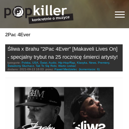
2Pac 4Ever
Śliwa x Brahu "2Pac 4Ever" [Makaveli Lives On]
- specjalny trybut na 25 rocznicę śmierci artysty!
kategorie:
Polska
,
USA
,
Świat
,
Audio
,
Hip-Hop/Rap
,
Klasyka
,
News
,
Premiery
,
Świadomy Słuchacz
,
Tak To Się Robi
,
Warto czekać
dodano:
2021-09-13 16:03
przez:
Paweł Miedzielec
(komentarze: 6)