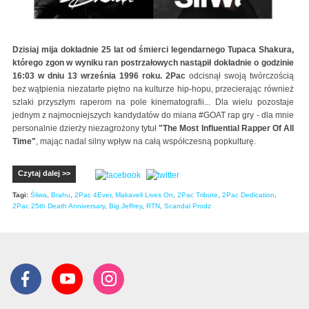
Dzisiaj mija dokładnie 25 lat od śmierci legendarnego Tupaca Shakura,
którego zgon w wyniku ran postrzałowych nastąpił dokładnie o godzinie
16:03 w dniu 13 września 1996 roku.
2Pac
odcisnął swoją twórczością
bez wątpienia niezatarte piętno na kulturze hip-hopu, przecierając również
szlaki przyszłym raperom na pole kinematografii... Dla wielu pozostaje
jednym z najmocniejszych kandydatów do miana #GOAT rap gry - dla mnie
personalnie dzierży niezagrożony tytuł
"The Most Influential Rapper Of All
Time"
, mając nadal silny wpływ na całą współczesną popkulturę.
Czytaj dalej >>
Tagi:
Śliwa
,
Brahu
,
2Pac 4Ever
,
Makaveli Lives On
,
2Pac Tribute
,
2Pac Dedication
,
2Pac 25th Death Anniversary
,
Big Jeffrey
,
RTN
,
Scandal Prodz