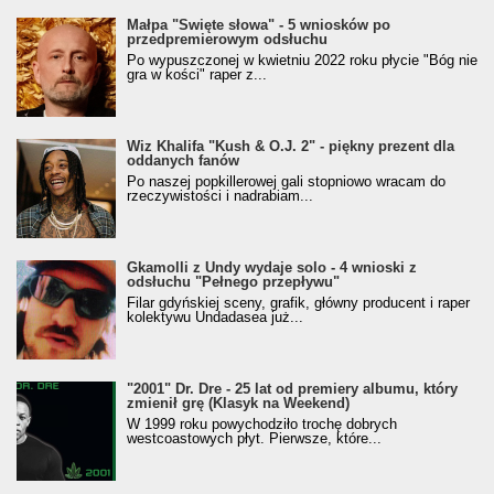
Małpa "Święte słowa" - 5 wniosków po
przedpremierowym odsłuchu
Po wypuszczonej w kwietniu 2022 roku płycie "Bóg nie
gra w kości" raper z...
Wiz Khalifa "Kush & O.J. 2" - piękny prezent dla
oddanych fanów
Po naszej popkillerowej gali stopniowo wracam do
rzeczywistości i nadrabiam...
Gkamolli z Undy wydaje solo - 4 wnioski z
odsłuchu "Pełnego przepływu"
Filar gdyńskiej sceny, grafik, główny producent i raper
kolektywu Undadasea już...
"2001" Dr. Dre - 25 lat od premiery albumu, który
zmienił grę (Klasyk na Weekend)
W 1999 roku powychodziło trochę dobrych
westcoastowych płyt. Pierwsze, które...