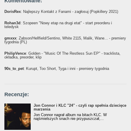
Komentowane:
DorisRex
: Najlepszy Kontakt z Fanami - zagłosuj (Popkillery 2021)
Rohan3d
: Szopeen "Nowy etap na drugi etat" - start preorderu i
teledysk
gmxxx
: Żabson/Hellfield/Sentino, White 2115, Malik, Wane... - premiery
tygodnia (PL)
PhilipVence
: Golden - "Music Of The Restless Sun EP" - tracklista,
okładka, preorder, klip
90s_to_pet
: Kurupt, Too Short, Tyga i inni - premiery tygodnia
Recenzje:
Jon Connor i KLC "24" - czyli rap spełnia dziecięce
marzenia
Jon Connor nagrał album na bitach KLC. W
najśmielszych snach nie przypuszczał,...