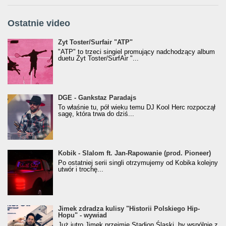
Ostatnie video
Żyt Toster/SurfAir - ATP VIDEO
Żyt Toster/Surfair "ATP"
"ATP" to trzeci singiel promujący nadchodzący album
duetu Żyt Toster/SurfAir "...
donGURALesko z nagrodą za
DGE - Gankstaz Paradajs
Klasyczny/Trueschoolowy Album Roku
To właśnie tu, pół wieku temu DJ Kool Herc rozpoczął
(Popkillery 2023)
sagę, która trwa do dziś...
Kobik - Slalom ft. Jan-Rapowanie (prod. Pioneer)
Kobik - Slalom ft. Jan-Rapowanie (prod. Pioneer)
[Official Music Visualiser]
Po ostatniej serii singli otrzymujemy od Kobika kolejny
utwór i trochę...
Jimek zdradza kulisy "Historii Polskiego Hip-
Jimek zdradza kulisy "Historii Polskiego Hip-
Hopu" - wywiad
Hopu" - wywiad
Już jutro Jimek przejmie Stadion Śląski, by wspólnie z