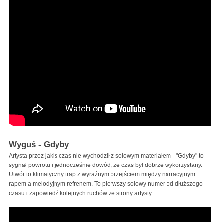
Wyguś - Gdyby
Artysta przez jakiś czas nie wychodził z solowym materiałem - "Gdyby" to
sygnał powrotu i jednocześnie dowód, że czas był dobrze wykorzystany.
Utwór to klimatyczny trap z wyraźnym przejściem między narracyjnym
rapem a melodyjnym refrenem. To pierwszy solowy numer od dłuższego
czasu i zapowiedź kolejnych ruchów ze strony artysty.