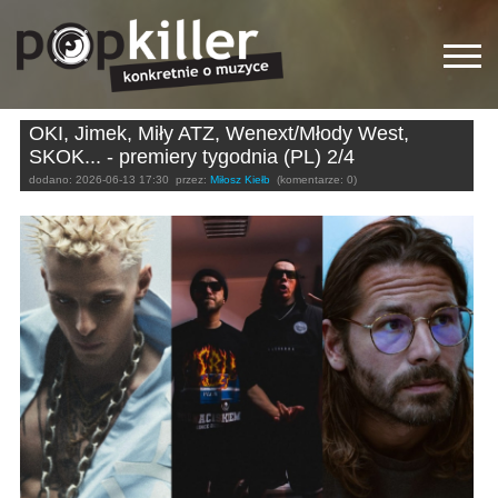
OKI, Jimek, Miły ATZ, Wenext/Młody West,
SKOK... - premiery tygodnia (PL) 2/4
dodano:
2026-06-13 17:30
przez:
Miłosz Kiełb
(komentarze: 0)