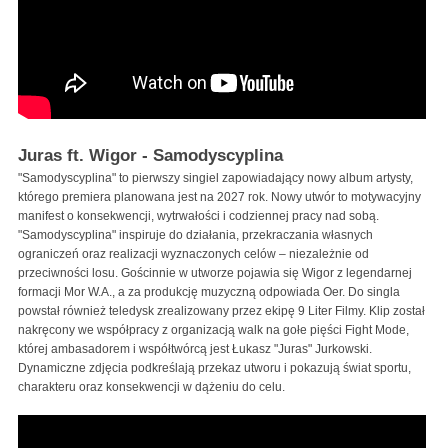
Juras ft. Wigor - Samodyscyplina
"Samodyscyplina" to pierwszy singiel zapowiadający nowy album artysty,
którego premiera planowana jest na 2027 rok. Nowy utwór to motywacyjny
manifest o konsekwencji, wytrwałości i codziennej pracy nad sobą.
"Samodyscyplina" inspiruje do działania, przekraczania własnych
ograniczeń oraz realizacji wyznaczonych celów – niezależnie od
przeciwności losu. Gościnnie w utworze pojawia się Wigor z legendarnej
formacji Mor W.A., a za produkcję muzyczną odpowiada Oer. Do singla
powstał również teledysk zrealizowany przez ekipę 9 Liter Filmy. Klip został
nakręcony we współpracy z organizacją walk na gołe pięści Fight Mode,
której ambasadorem i współtwórcą jest Łukasz "Juras" Jurkowski.
Dynamiczne zdjęcia podkreślają przekaz utworu i pokazują świat sportu,
charakteru oraz konsekwencji w dążeniu do celu.