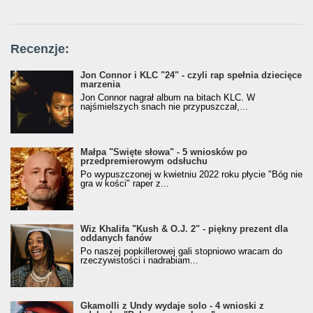
Recenzje:
Jon Connor i KLC "24" - czyli rap spełnia dziecięce
marzenia
Jon Connor nagrał album na bitach KLC. W
najśmielszych snach nie przypuszczał,...
Małpa "Święte słowa" - 5 wniosków po
przedpremierowym odsłuchu
Po wypuszczonej w kwietniu 2022 roku płycie "Bóg nie
gra w kości" raper z...
Wiz Khalifa "Kush & O.J. 2" - piękny prezent dla
oddanych fanów
Po naszej popkillerowej gali stopniowo wracam do
rzeczywistości i nadrabiam...
Gkamolli z Undy wydaje solo - 4 wnioski z