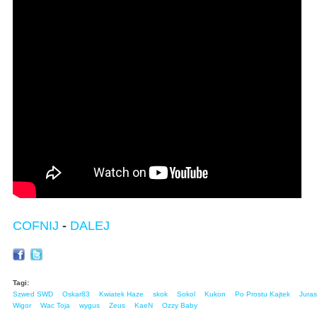
COFNIJ
-
DALEJ
Tagi:
Szwed SWD
Oskar83
Kwiatek Haze
skok
Sokol
Kukon
Po Prostu Kajtek
Juras
Wigor
Wac Toja
wygus
Zeus
KaeN
Ozzy Baby