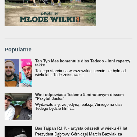
Popularne
Ten Typ Mes komentuje diss Tedego - inni raperzy
także
Takiego starcia na warszawskiej scenie nie było od
wielu lat - Tede zdissował...
Wini odpowiada Tedemu 5-minutowym dissem
"Przytul Jacka"
Wydawało się, że jedyną reakcją Winiego na diss
Tedego będzie film z...
Bas Tajpan R.I.P. - artysta odszedł w wieku 47 lat
Prezydent Dąbrowy Górniczej Marcin Bazylak za