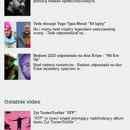
pomocą mediów społecznościowych...
Tede dissuje Tego Typa Mesa! "64 lajny"
No i mamy beef między legendami warszawskiej
sceny - Tede odpowiedział na...
Bedoes 2115 odpowiada na diss Eripe - "Hit Em
Up"
Beef nabiera rumieńców - Bedoes odpowiada na diss
Eripe wywołany spięciem w...
Ostatnie video
Żyt Toster/SurfAir - ATP VIDEO
Żyt Toster/Surfair "ATP"
"ATP" to trzeci singiel promujący nadchodzący album
duetu Żyt Toster/SurfAir "...