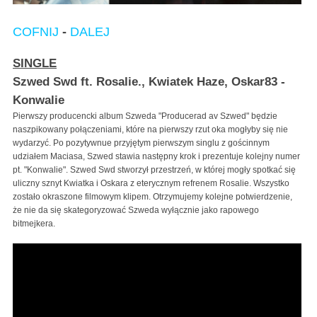
COFNIJ
-
DALEJ
SINGLE
Szwed Swd ft. Rosalie., Kwiatek Haze, Oskar83 -
Konwalie
Pierwszy producencki album Szweda "Producerad av Szwed" będzie
naszpikowany połączeniami, które na pierwszy rzut oka mogłyby się nie
wydarzyć. Po pozytywnue przyjętym pierwszym singlu z gościnnym
udziałem Maciasa, Szwed stawia następny krok i prezentuje kolejny numer
pt. "Konwalie". Szwed Swd stworzył przestrzeń, w której mogły spotkać się
uliczny sznyt Kwiatka i Oskara z eterycznym refrenem Rosalie. Wszystko
zostało okraszone filmowym klipem. Otrzymujemy kolejne potwierdzenie,
że nie da się skategoryzować Szweda wyłącznie jako rapowego
bitmejkera.