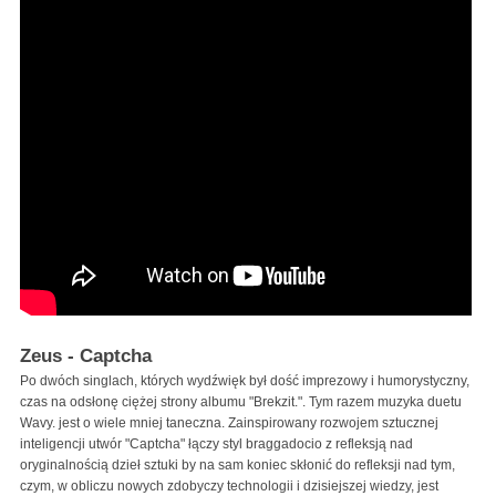
Zeus - Captcha
Po dwóch singlach, których wydźwięk był dość imprezowy i humorystyczny,
czas na odsłonę ciężej strony albumu "Brekzit.". Tym razem muzyka duetu
Wavy. jest o wiele mniej taneczna. Zainspirowany rozwojem sztucznej
inteligencji utwór "Captcha" łączy styl braggadocio z refleksją nad
oryginalnością dzieł sztuki by na sam koniec skłonić do refleksji nad tym,
czym, w obliczu nowych zdobyczy technologii i dzisiejszej wiedzy, jest