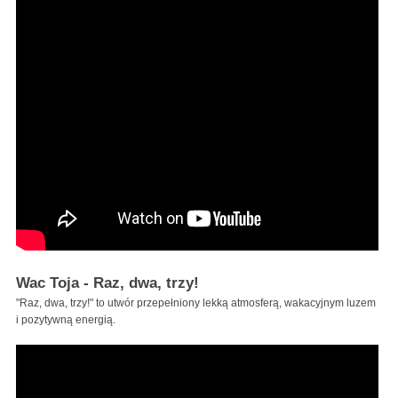
Wac Toja - Raz, dwa, trzy!
"Raz, dwa, trzy!" to utwór przepełniony lekką atmosferą, wakacyjnym luzem
i pozytywną energią.