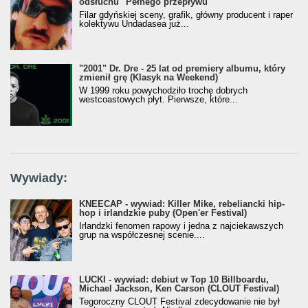
odsłuchu "Pełnego przepływu"
Filar gdyńskiej sceny, grafik, główny producent i raper
kolektywu Undadasea już...
"2001" Dr. Dre - 25 lat od premiery albumu, który
zmienił grę (Klasyk na Weekend)
W 1999 roku powychodziło trochę dobrych
westcoastowych płyt. Pierwsze, które...
Wywiady:
KNEECAP - wywiad: Killer Mike, rebeliancki hip-
hop i irlandzkie puby (Open'er Festival)
Irlandzki fenomen rapowy i jedna z najciekawszych
grup na współczesnej scenie....
LUCKI - wywiad: debiut w Top 10 Billboardu,
Michael Jackson, Ken Carson (CLOUT Festival)
Tegoroczny CLOUT Festival zdecydowanie nie był