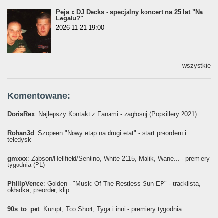
Peja x DJ Decks - specjalny koncert na 25 lat "Na
Legalu?"
2026-11-21 19:00
wszystkie
Komentowane:
DorisRex
: Najlepszy Kontakt z Fanami - zagłosuj (Popkillery 2021)
Rohan3d
: Szopeen "Nowy etap na drugi etat" - start preorderu i
teledysk
gmxxx
: Żabson/Hellfield/Sentino, White 2115, Malik, Wane... - premiery
tygodnia (PL)
PhilipVence
: Golden - "Music Of The Restless Sun EP" - tracklista,
okładka, preorder, klip
90s_to_pet
: Kurupt, Too Short, Tyga i inni - premiery tygodnia