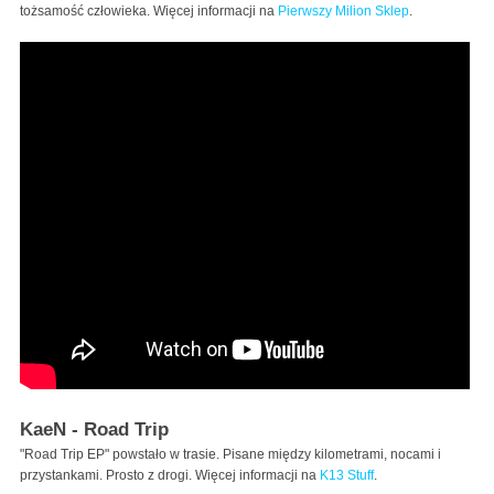
tożsamość człowieka. Więcej informacji na
Pierwszy Milion Sklep
.
KaeN - Road Trip
"Road Trip EP" powstało w trasie. Pisane między kilometrami, nocami i
przystankami. Prosto z drogi. Więcej informacji na
K13 Stuff
.