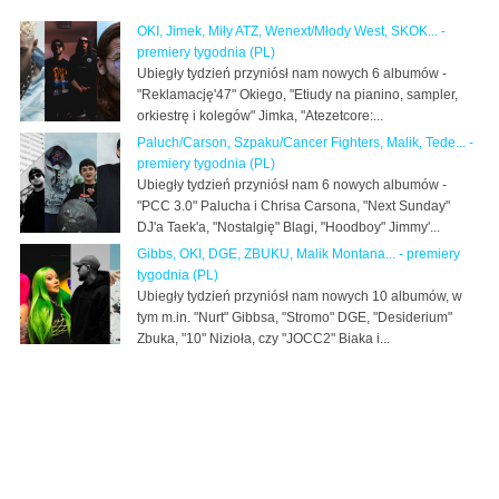
OKI, Jimek, Miły ATZ, Wenext/Młody West, SKOK... -
premiery tygodnia (PL)
Ubiegły tydzień przyniósł nam nowych 6 albumów -
"Reklamację'47" Okiego, "Etiudy na pianino, sampler,
orkiestrę i kolegów" Jimka, "Atezetcore:...
Paluch/Carson, Szpaku/Cancer Fighters, Malik, Tede... -
premiery tygodnia (PL)
Ubiegły tydzień przyniósł nam 6 nowych albumów -
"PCC 3.0" Palucha i Chrisa Carsona, "Next Sunday"
DJ'a Taek'a, "Nostalgię" Blagi, "Hoodboy" Jimmy'...
Gibbs, OKI, DGE, ZBUKU, Malik Montana... - premiery
tygodnia (PL)
Ubiegły tydzień przyniósł nam nowych 10 albumów, w
tym m.in. "Nurt" Gibbsa, "Stromo" DGE, "Desiderium"
Zbuka, "10" Nizioła, czy "JOCC2" Biaka i...