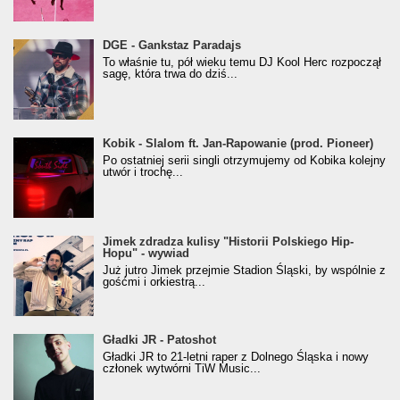
donGURALesko z nagrodą za
DGE - Gankstaz Paradajs
Klasyczny/Trueschoolowy Album Roku
To właśnie tu, pół wieku temu DJ Kool Herc rozpoczął
(Popkillery 2023)
sagę, która trwa do dziś...
Kobik - Slalom ft. Jan-Rapowanie (prod. Pioneer)
Kobik - Slalom ft. Jan-Rapowanie (prod. Pioneer)
[Official Music Visualiser]
Po ostatniej serii singli otrzymujemy od Kobika kolejny
utwór i trochę...
Jimek zdradza kulisy "Historii Polskiego Hip-
Jimek zdradza kulisy "Historii Polskiego Hip-
Hopu" - wywiad
Hopu" - wywiad
Już jutro Jimek przejmie Stadion Śląski, by wspólnie z
gośćmi i orkiestrą...
Gładki JR - Patoshot
Gładki JR - Patoshot
Gładki JR to 21-letni raper z Dolnego Śląska i nowy
członek wytwórni TiW Music...