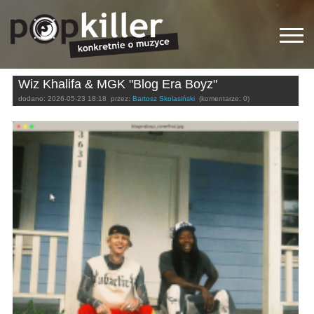
Wiz Khalifa & MGK "Blog Era Boyz"
dodano:
2026-05-23 18:18
przez:
Bartosz Skolasiński
(komentarze: 0)