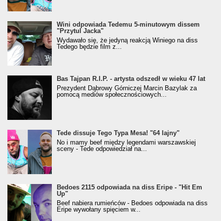
Wini odpowiada Tedemu 5-minutowym dissem
"Przytul Jacka"
Wydawało się, że jedyną reakcją Winiego na diss
Tedego będzie film z...
Bas Tajpan R.I.P. - artysta odszedł w wieku 47 lat
Prezydent Dąbrowy Górniczej Marcin Bazylak za
pomocą mediów społecznościowych...
Tede dissuje Tego Typa Mesa! "64 lajny"
No i mamy beef między legendami warszawskiej
sceny - Tede odpowiedział na...
Bedoes 2115 odpowiada na diss Eripe - "Hit Em
Up"
Beef nabiera rumieńców - Bedoes odpowiada na diss
Eripe wywołany spięciem w...