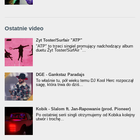
Ostatnie video
Żyt Toster/SurfAir - ATP VIDEO
Żyt Toster/Surfair "ATP"
"ATP" to trzeci singiel promujący nadchodzący album
duetu Żyt Toster/SurfAir "...
donGURALesko z nagrodą za
DGE - Gankstaz Paradajs
Klasyczny/Trueschoolowy Album Roku
To właśnie tu, pół wieku temu DJ Kool Herc rozpoczął
(Popkillery 2023)
sagę, która trwa do dziś...
Kobik - Slalom ft. Jan-Rapowanie (prod. Pioneer)
Kobik - Slalom ft. Jan-Rapowanie (prod. Pioneer)
[Official Music Visualiser]
Po ostatniej serii singli otrzymujemy od Kobika kolejny
utwór i trochę...