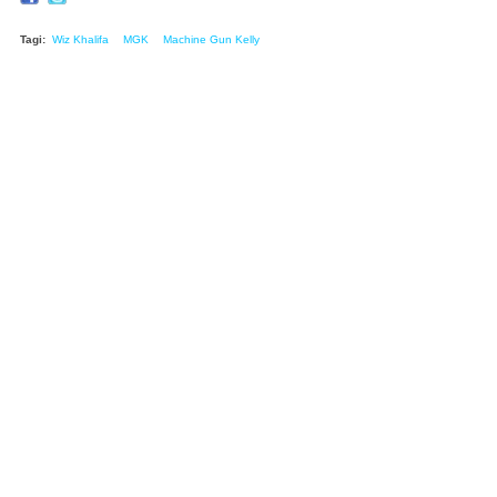
Tagi:
Wiz Khalifa
MGK
Machine Gun Kelly