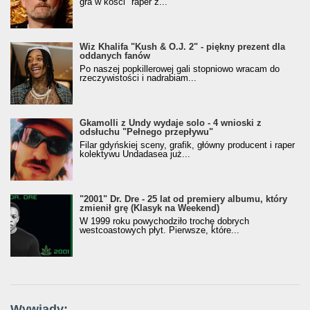
gra w kości" raper z...
Wiz Khalifa "Kush & O.J. 2" - piękny prezent dla
oddanych fanów
Po naszej popkillerowej gali stopniowo wracam do
rzeczywistości i nadrabiam...
Gkamolli z Undy wydaje solo - 4 wnioski z
odsłuchu "Pełnego przepływu"
Filar gdyńskiej sceny, grafik, główny producent i raper
kolektywu Undadasea już...
"2001" Dr. Dre - 25 lat od premiery albumu, który
zmienił grę (Klasyk na Weekend)
W 1999 roku powychodziło trochę dobrych
westcoastowych płyt. Pierwsze, które...
Wywiady: