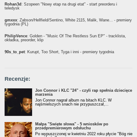
Rohan3d
: Szopeen "Nowy etap na drugi etat" - start preorderu i
teledysk
gmxxx
: Żabson/Hellfield/Sentino, White 2115, Malik, Wane... - premiery
tygodnia (PL)
PhilipVence
: Golden - "Music Of The Restless Sun EP" - tracklista,
okładka, preorder, klip
90s_to_pet
: Kurupt, Too Short, Tyga i inni - premiery tygodnia
Recenzje:
Jon Connor i KLC "24" - czyli rap spełnia dziecięce
marzenia
Jon Connor nagrał album na bitach KLC. W
najśmielszych snach nie przypuszczał,...
Małpa "Święte słowa" - 5 wniosków po
przedpremierowym odsłuchu
Po wypuszczonej w kwietniu 2022 roku płycie "Bóg nie