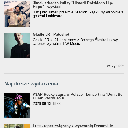
Jimek zdradza kulisy "Historii Polskiego Hip-
Jimek zdradza kulisy "Historii Polskiego Hip-
Hopu" - wywiad
Hopu" - wywiad
Już jutro Jimek przejmie Stadion Śląski, by wspólnie z
gośćmi i orkiestrą...
Gładki JR - Patoshot
Gładki JR - Patoshot
Gładki JR to 21-letni raper z Dolnego Śląska i nowy
członek wytwórni TiW Music...
wszystkie
Najbliższe wydarzenia:
A$AP Rocky zagra w Polsce - koncert na "Don't Be
Dumb World Tour"
2026-09-13 18:00
Lute - raper związany z wytwórnią Dreamville