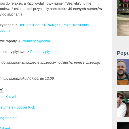
as do relaksu, a Kizo wydał nowy numer, "Bez kitu". To nie
onieważ ostatnie dni przyniosły nam
blisko 40 nowych numerów
.
 do słuchania!
zy raport ->
Def Jam, Bonus RPK/KęKę, Pezet, Kaz/Louis... -
ygodnia
we raporty ->
Premiery tygodnia
premiery płytowe ->
Premiery płyt
Popu
 do albumów znajdziecie szczegóły i odsłuchy, poniżej przegląd
muje przedział od 07.06. do 13.06.
Y
m - Kuzyni
eturners - Soccer Kick
King Sento 2
Maland