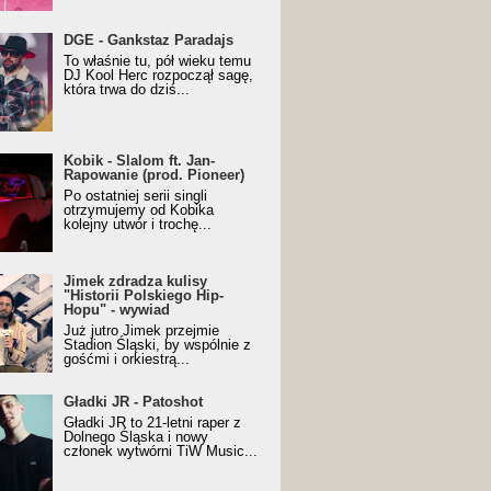
URALesko z nagrodą za
DGE - Gankstaz Paradajs
yczny/Trueschoolowy
To właśnie tu, pół wieku temu
m Roku (Popkillery 2023)
DJ Kool Herc rozpoczął sagę,
która trwa do dziś...
 - Slalom ft. Jan-
Kobik - Slalom ft. Jan-
wanie (prod. Pioneer)
Rapowanie (prod. Pioneer)
cial Music Visualiser]
Po ostatniej serii singli
otrzymujemy od Kobika
kolejny utwór i trochę...
k zdradza kulisy "Historii
Jimek zdradza kulisy
kiego Hip-Hopu" - wywiad
"Historii Polskiego Hip-
Hopu" - wywiad
Już jutro Jimek przejmie
Stadion Śląski, by wspólnie z
gośćmi i orkiestrą...
ki JR - Patoshot
Gładki JR - Patoshot
Gładki JR to 21-letni raper z
Dolnego Śląska i nowy
członek wytwórni TiW Music...