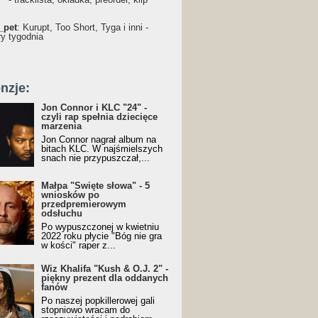
_pet
: Kurupt, Too Short, Tyga i inni -
ry tygodnia
nzje:
Jon Connor i KLC "24" -
czyli rap spełnia dziecięce
marzenia
Jon Connor nagrał album na
bitach KLC. W najśmielszych
snach nie przypuszczał,...
Małpa "Święte słowa" - 5
wniosków po
przedpremierowym
odsłuchu
Po wypuszczonej w kwietniu
2022 roku płycie "Bóg nie gra
w kości" raper z...
Wiz Khalifa "Kush & O.J. 2" -
piękny prezent dla oddanych
fanów
Po naszej popkillerowej gali
stopniowo wracam do