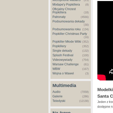
Microphone Masters
(23)
Mixtape'y Popkillera
(8)
Oficjalny Chrzest
Popkillera
(18)
Patronaty
(4566)
Podsumowania dekady
(30)
Podsumowania roku
(134)
Popkiller Christmas Party
(16)
Popkiller Młode Wilki
(352)
Popkillery
(352)
Single dekady
(132)
Splash Festival
(100)
Videowywiady
(754)
Warsaw Challenge
(61)
WBW
(167)
Wojna o Wawel
(3)
Multimedia
Modelki
Audio
(7058)
Santa C
Galerie
(286)
Teledyski
(12130)
Jeden z tr
dostępne 