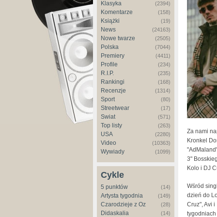
Klasyka
(2394)
Komentarze
(158)
Książki
(19)
News
(24163)
Nowe twarze
(2505)
Polska
(7044)
Premiery
(4411)
Profile
(234)
R.I.P.
(235)
Rankingi
(168)
Recenzje
(1314)
Sport
(80)
Streetwear
(17)
Świat
(571)
Top listy
(263)
Za nami nap
USA
(2280)
Kronkel Dom
Video
(10363)
"AdMaland" 
Wywiady
(1099)
3" Bosskieg
Kolo i DJ 
Cykle
Wśród singl
5 punktów
(14)
dzień do Lo
Artysta tygodnia
(149)
Cruz", Avi 
Czarodzieje z Oz
(28)
Didaskalia
tygodniach
(14)