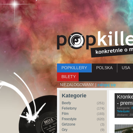
Menu główne
POPKILLERY
POLSKA
USA
BILETY
NIEZALOGOWANY |
zaloguj się
Kategorie
Kronke
- prem
Beefy
(251)
Felietony
kategorie:
(174)
Teledyski
Film
(193)
dodano:
20
Freestyle
(620)
Girlzone
(3)
Gry
(9)