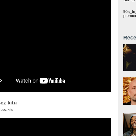
90s_to
premie
Rece
Bez kitu
bez kitu.