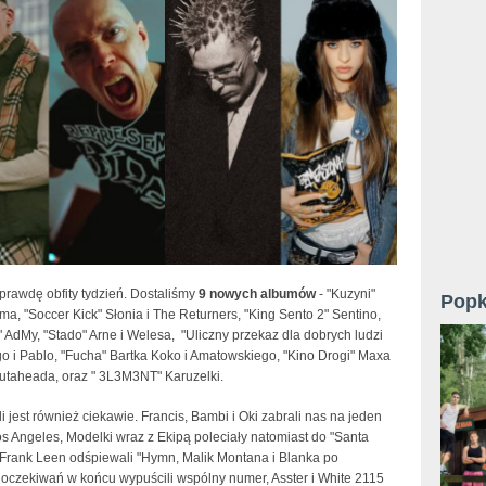
rawdę obfity tydzień. Dostaliśmy
9 nowych albumów
- "Kuzyni"
Popk
a, "Soccer Kick" Słonia i The Returners, "King Sento 2" Sentino,
AdMy, "Stado" Arne i Welesa, "Uliczny przekaz dla dobrych ludzi
o i Pablo, "Fucha" Bartka Koko i Amatowskiego, "Kino Drogi" Maxa
Cutaheada, oraz " 3L3M3NT" Karuzelki.
i jest również ciekawie. Francis, Bambi i Oki zabrali nas na jeden
s Angeles, Modelki wraz z Ekipą poleciały natomiast do "Santa
i Frank Leen odśpiewali "Hymn, Malik Montana i Blanka po
 oczekiwań w końcu wypuścili wspólny numer, Asster i White 2115