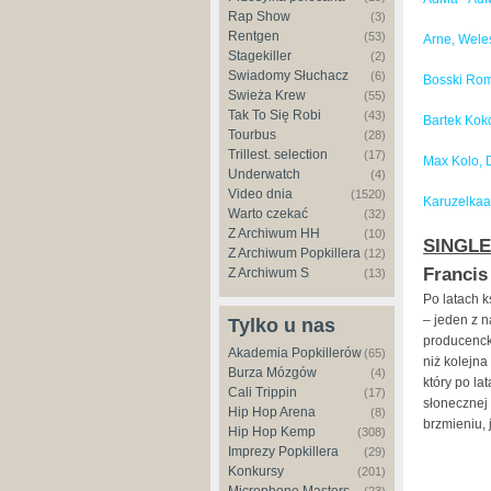
Rap Show
(3)
Rentgen
(53)
Arne, Wele
Stagekiller
(2)
Świadomy Słuchacz
(6)
Bosski Roma
Świeża Krew
(55)
Tak To Się Robi
(43)
Bartek Kok
Tourbus
(28)
Trillest. selection
(17)
Max Kolo, 
Underwatch
(4)
Video dnia
(1520)
Karuzelka
Warto czekać
(32)
Z Archiwum HH
(10)
SINGLE
Z Archiwum Popkillera
(12)
Francis
Z Archiwum S
(13)
Po latach k
– jeden z 
Tylko u nas
producencki
Akademia Popkillerów
(65)
niż kolejna
Burza Mózgów
(4)
który po la
Cali Trippin
(17)
słonecznej 
Hip Hop Arena
(8)
brzmieniu, 
Hip Hop Kemp
(308)
Imprezy Popkillera
(29)
Konkursy
(201)