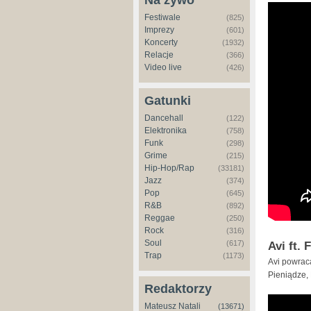
Na żywo
Festiwale
(825)
Imprezy
(601)
Koncerty
(1932)
Relacje
(366)
Video live
(426)
Gatunki
Dancehall
(122)
Elektronika
(758)
Funk
(298)
Grime
(215)
Hip-Hop/Rap
(33181)
Jazz
(374)
Pop
(645)
R&B
(892)
Reggae
(250)
Rock
(316)
Soul
(617)
Avi ft.
Trap
(1173)
Avi powrac
Pieniądze,
Redaktorzy
Mateusz Natali
(13671)