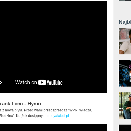
Najb
 Frank Leen - Hymn
a z nowa płytą. Przed wami przedsprzedaż "WPR: Władza,
 Rodzina". Krążek dostępny na
moyalabel.pl
.