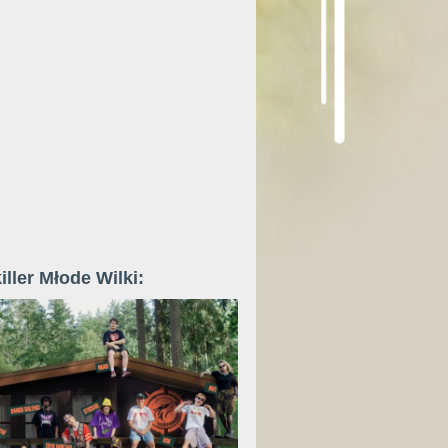
iller Młode Wilki: