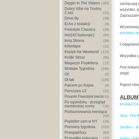
Diggin In The Videos
(269)
zachęcają n
Dobry Vibe na Trudny
wszystko, p
Czas
(22)
Zapraszamy
Drive By
(28)
Echo z redakcji
(5)
Wcześniejs
Freestyle Classics
(29)
premiery t
Hot16Challenge2
(89)
Inna Strona
(58)
Cotygodnio
Killertape
(11)
Klasyk Na Weekend
(123)
Wszystkie 
Krótki Strzał
(56)
Magazyn Popkillera
(13)
Pod linkami
Mixtape Tygodnia
(146)
singli.
Oi!
(2)
Ot tak
(225)
Raport obej
Palcem po Rapie
(6)
Parszywa 13
(25)
ALBUM
Pisanki Freestyle'owca
(10)
Po sąsiedzku - przegląd
Kronkel Do
niemieckiej sceny
(16)
Podsumowania miesiąca
Słoń, The R
(50)
Popkiller sam w NY
(26)
Premiery tygodnia
Sentino - 
(333)
Przegapifszy
(63)
Przesyłka polecana
(18)
AdMa - Ad