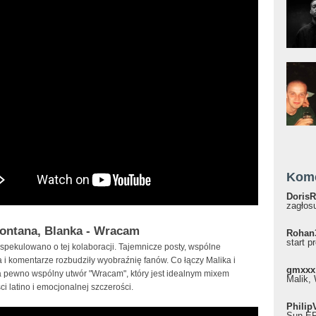
Kom
DorisR
zagłosu
ontana, Blanka - Wracam
Rohan
start p
spekulowano o tej kolaboracji. Tajemnicze posty, wspólne
 i komentarze rozbudziły wyobraźnię fanów. Co łączy Malika i
gmxxx
 pewno wspólny utwór "Wracam", który jest idealnym mixem
Malik, 
i latino i emocjonalnej szczerości.
Philip
Sun EP"