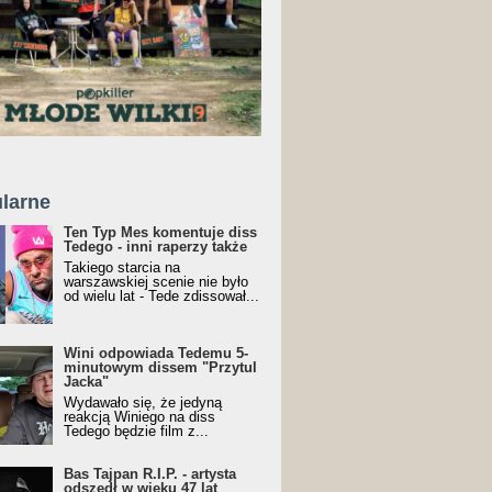
larne
Ten Typ Mes komentuje diss
Tedego - inni raperzy także
Takiego starcia na
warszawskiej scenie nie było
od wielu lat - Tede zdissował...
Wini odpowiada Tedemu 5-
minutowym dissem "Przytul
Jacka"
Wydawało się, że jedyną
reakcją Winiego na diss
Tedego będzie film z...
Bas Tajpan R.I.P. - artysta
odszedł w wieku 47 lat