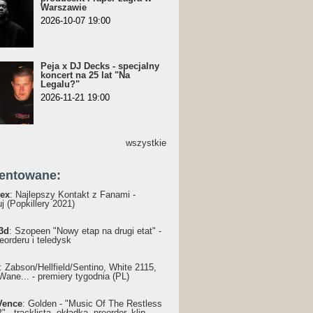
Warszawie
2026-10-07 19:00
Peja x DJ Decks - specjalny
koncert na 25 lat "Na
Legalu?"
2026-11-21 19:00
wszystkie
entowane:
ex
: Najlepszy Kontakt z Fanami -
j (Popkillery 2021)
3d
: Szopeen "Nowy etap na drugi etat" -
reorderu i teledysk
: Żabson/Hellfield/Sentino, White 2115,
Wane... - premiery tygodnia (PL)
Vence
: Golden - "Music Of The Restless
 - tracklista, okładka, preorder, klip