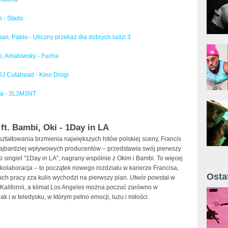
s - Stado
n, Pablo - Uliczny przekaz dla dobrych ludzi 3
o, Amatowsky - Fucha
DJ Cutahead - Kino Drogi
aa - 3L3M3NT
 ft. Bambi, Oki - 1Day in LA
ształtowania brzmienia największych hitów polskiej sceny, Francis
najbardziej wpływowych producentów – przedstawia swój pierwszy
 singiel "1Day in LA", nagrany wspólnie z Okim i Bambi. To więcej
 kolaboracja – to początek nowego rozdziału w karierze Francisa,
Osta
tach pracy zza kulis wychodzi na pierwszy plan. Utwór powstał w
Kalifornii, a klimat Los Angeles można poczuć zarówno w
Żyt 
jak i w teledysku, w którym pełno emocji, luzu i miłości.