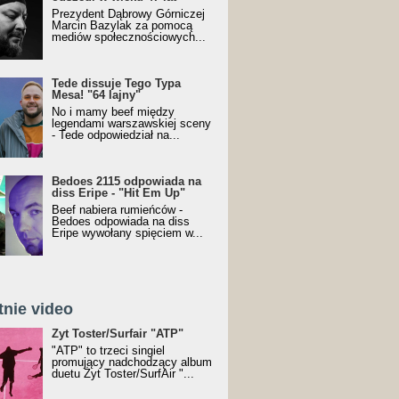
Prezydent Dąbrowy Górniczej
Marcin Bazylak za pomocą
mediów społecznościowych...
Tede dissuje Tego Typa
Mesa! "64 lajny"
No i mamy beef między
legendami warszawskiej sceny
- Tede odpowiedział na...
Bedoes 2115 odpowiada na
diss Eripe - "Hit Em Up"
Beef nabiera rumieńców -
Bedoes odpowiada na diss
Eripe wywołany spięciem w...
tnie video
Toster/SurfAir - ATP VIDEO
Żyt Toster/Surfair "ATP"
"ATP" to trzeci singiel
promujący nadchodzący album
duetu Żyt Toster/SurfAir "...