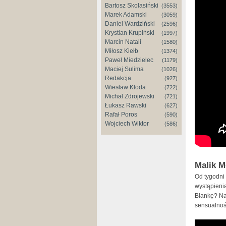
Bartosz Skolasiński
(3553)
Marek Adamski
(3059)
Daniel Wardziński
(2596)
Krystian Krupiński
(1997)
Marcin Natali
(1580)
Miłosz Kiełb
(1374)
Paweł Miedzielec
(1179)
Maciej Sulima
(1026)
Redakcja
(927)
Wiesław Kłoda
(722)
Michał Zdrojewski
(721)
Łukasz Rawski
(627)
Rafał Poros
(590)
Wojciech Wiktor
(586)
Malik M
Od tygodni 
wystąpienia
Blankę? Na
sensualnośc