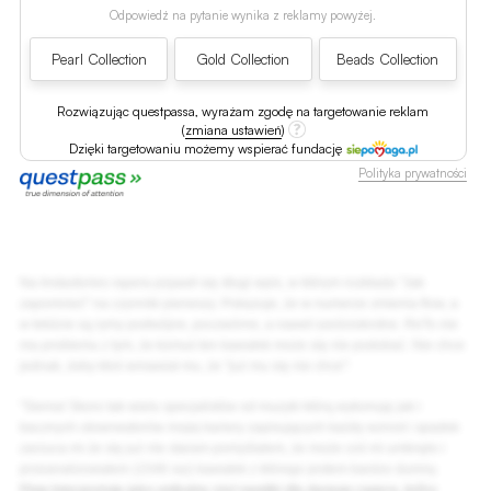
Odpowiedź na pytanie wynika z reklamy powyżej.
Pearl Collection
Gold Collection
Beads Collection
Rozwiązując questpassa, wyrażam zgodę na targetowanie reklam
(
zmiana ustawień
)
Dzięki targetowaniu możemy wspierać fundację
Polityka prywatności
Na Instastories rapera pojawił się długi wpis, w którym rozkłada "Jak
zapomnieć" na czynniki pierwszy. Pokazuje, że w numerze zmienia flow, a
w tekście są rymy podwójne, poczwórne, a nawet sześciokrotne. ReTo nie
ma problemu z tym, że komuś ten kawałek może się nie podobać. Nie chce
jednak, żeby ktoś wmawiał mu, że "już mu się nie chce":
"Siema! Skoro tak wielu specjalistów od muzyki którą wykonuję jak i
bacznych obserwatorów mojej kariery zapisujących każdy wzrost i spadek
zarzuca mi że się już nie staram pomyślałem, że może coś mi umknęło i
przeanalizowałem (1546 raz) kawałek z którego jestem bardzo dumny.
Flow interpretuję jako unikalny styl nawijki dla danego rapera, który