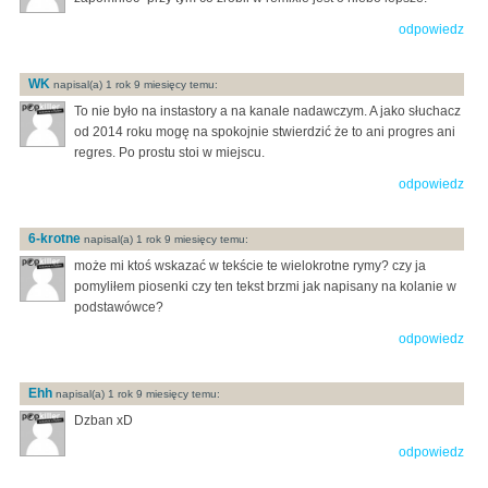
odpowiedz
WK
napisal(a) 1 rok 9 miesięcy temu:
To nie było na instastory a na kanale nadawczym. A jako słuchacz
od 2014 roku mogę na spokojnie stwierdzić że to ani progres ani
regres. Po prostu stoi w miejscu.
odpowiedz
6-krotne
napisal(a) 1 rok 9 miesięcy temu:
może mi ktoś wskazać w tekście te wielokrotne rymy? czy ja
pomyliłem piosenki czy ten tekst brzmi jak napisany na kolanie w
podstawówce?
odpowiedz
Ehh
napisal(a) 1 rok 9 miesięcy temu:
Dzban xD
odpowiedz