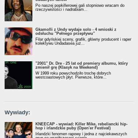
Po naszej popkillerowej gali stopniowo wracam do
rzeczywistości i nadrabiam...
Gkamolli z Undy wydaje solo - 4 wnioski z
odsłuchu "Pełnego przepływu"
Filar gdyńskiej sceny, grafik, główny producent i raper
kolektywu Undadasea już...
"2001" Dr. Dre - 25 lat od premiery albumu, który
zmienił grę (Klasyk na Weekend)
W 1999 roku powychodziło trochę dobrych
westcoastowych płyt. Pierwsze, które...
Wywiady:
KNEECAP - wywiad: Killer Mike, rebeliancki hip-
hop i irlandzkie puby (Open'er Festival)
Irlandzki fenomen rapowy i jedna z najciekawszych
grup na współczesnej scenie....