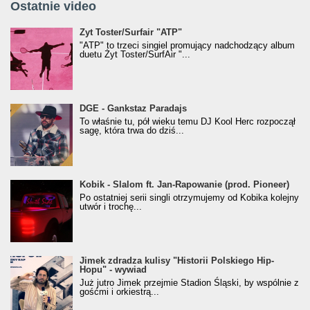
Ostatnie video
Żyt Toster/SurfAir - ATP VIDEO
Żyt Toster/Surfair "ATP"
"ATP" to trzeci singiel promujący nadchodzący album
duetu Żyt Toster/SurfAir "...
donGURALesko z nagrodą za
DGE - Gankstaz Paradajs
Klasyczny/Trueschoolowy Album Roku
To właśnie tu, pół wieku temu DJ Kool Herc rozpoczął
(Popkillery 2023)
sagę, która trwa do dziś...
Kobik - Slalom ft. Jan-Rapowanie (prod. Pioneer)
Kobik - Slalom ft. Jan-Rapowanie (prod. Pioneer)
[Official Music Visualiser]
Po ostatniej serii singli otrzymujemy od Kobika kolejny
utwór i trochę...
Jimek zdradza kulisy "Historii Polskiego Hip-
Jimek zdradza kulisy "Historii Polskiego Hip-
Hopu" - wywiad
Hopu" - wywiad
Już jutro Jimek przejmie Stadion Śląski, by wspólnie z
gośćmi i orkiestrą...