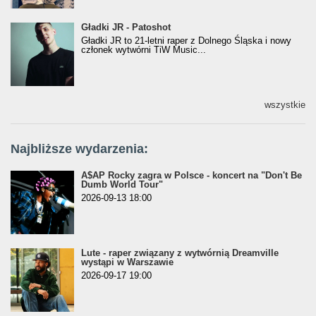
Gładki JR - Patoshot
Gładki JR - Patoshot
Gładki JR to 21-letni raper z Dolnego Śląska i nowy
członek wytwórni TiW Music...
wszystkie
Najbliższe wydarzenia:
A$AP Rocky zagra w Polsce - koncert na "Don't Be
Dumb World Tour"
2026-09-13 18:00
Lute - raper związany z wytwórnią Dreamville
wystąpi w Warszawie
2026-09-17 19:00