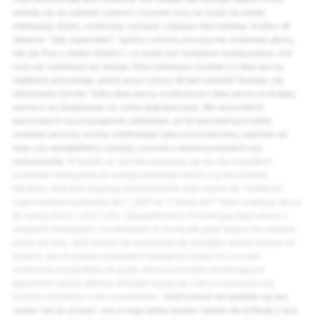
składa się na zabawę rytmem i rymami oraz na to jak na siebie
oddziałują. Rytm, schematy rymowe i zabawa nimi mówiąc krótko. W
utworze "Jak zapomnieć" oprócz refrenu ani razu nie zmieniam głosu,
tak jak Pan z Jeden Osiem L co miało być kolejnym nawiązaniem. Ani
razu nie zmieniam też tempa. Flow zmieniam średnio co dwa wersy,
najdłużej utrzymując jedno przez cztery. W jaki sposób? Bawiąc się
ułożeniami rymów. Tylko dwa wersy w pierwszej i dwa wersy w drugiej
zwrotce są zbudowane na rymie pojedynczym. We wszystkich
pozostałych są przynajmnie
j
podwójne, aż do poczwórnych (dwa
ostatnie wersety można zdefiniować jako sześciokrotny, zależnie od
tego czy uwzględnimy sylaby), czasem z wykorzystaniem tzw.
monorymów
. W każdej ze zwrotek pojawiają się nie dla wszystkich
oczywiste nawiązania do innego polskiego utworu czy też polskiej
literatury. Jeśli ktoś sugeruje porównywanie tego utworu do "Halfdead"
sugerowałbym porównać też "_Edit" do "Czemu nie?" które znajdują się na
tej samej płycie z 2017 roku. (starydobryreto) Porównując dwa utwory o
skrajnych tematykach czy klimatach to trochę jak pytać kogoś czy wybiera
pizzę czy colę. Jeśli komuś nie spodobała się tematyka utworu bardzo mi
przykro, ale nie jestem produktem badającym rynek i to co w tym
momencie przypadłoby do gustu słuchaczom tylko wymierającym
gatunkiem rapera, którego tematyki wiążą się z tym co przeżywa lub
przeżył i dojrzał by o tym opowiedzieć.
Jeśli komuś nie podoba się ten
numer tak po prostu - ma to tego pełne prawo i nawet nie próbuję z tym