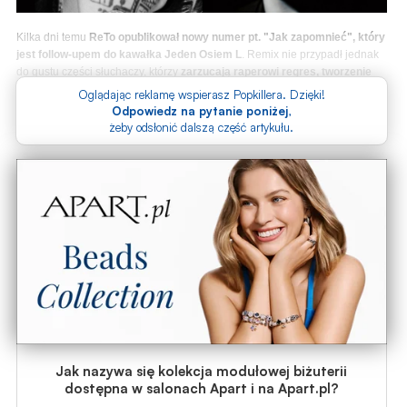
Kilka dni temu
ReTo opublikował nowy numer pt. "Jak zapomnieć", który
jest follow-upem do kawałka Jeden Osiem L
. Remix nie przypadł jednak
do gustu części słuchaczy, którzy
zarzucają raperowi regres, tworzenie
wszystkiego na "jedno kopyto" i brak chęci do rozwoju.
ReTo postanowił
Oglądając reklamę wspierasz Popkillera. Dzięki!
ustosunkować się do krytyki.
Odpowiedz na pytanie poniżej
,
żeby odsłonić dalszą część artykułu.
Jak nazywa się kolekcja modułowej biżuterii
dostępna w salonach Apart i na Apart.pl?