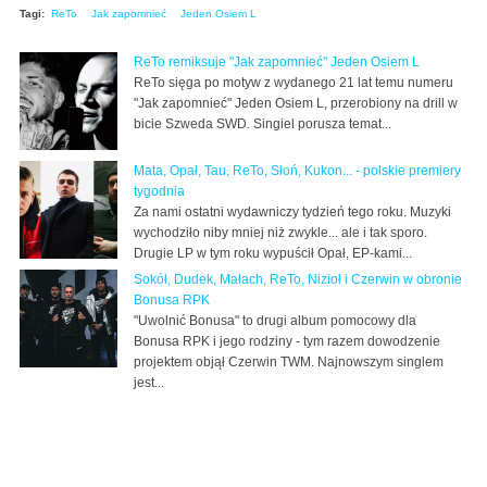
Tagi:
ReTo
Jak zapomnieć
Jeden Osiem L
ReTo remiksuje "Jak zapomnieć" Jeden Osiem L
ReTo sięga po motyw z wydanego 21 lat temu numeru
"Jak zapomnieć" Jeden Osiem L, przerobiony na drill w
bicie Szweda SWD. Singiel porusza temat...
Mata, Opał, Tau, ReTo, Słoń, Kukon... - polskie premiery
tygodnia
Za nami ostatni wydawniczy tydzień tego roku. Muzyki
wychodziło niby mniej niż zwykle... ale i tak sporo.
Drugie LP w tym roku wypuścił Opał, EP-kami...
Sokół, Dudek, Małach, ReTo, Nizioł i Czerwin w obronie
Bonusa RPK
"Uwolnić Bonusa" to drugi album pomocowy dla
Bonusa RPK i jego rodziny - tym razem dowodzenie
projektem objął Czerwin TWM. Najnowszym singlem
jest...