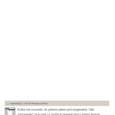
...
napisal(a) 1 rok 9 miesięcy temu:
Koleś nie rozumie, że gówno jakim jest oryginalne "Jak
zapomnieć" przy tym co zrobił w remixie jest o niebo lepsze.