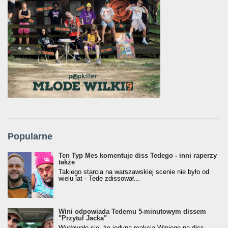
Popularne
Ten Typ Mes komentuje diss Tedego - inni raperzy
także
Takiego starcia na warszawskiej scenie nie było od
wielu lat - Tede zdissował...
Wini odpowiada Tedemu 5-minutowym dissem
"Przytul Jacka"
Wydawało się, że jedyną reakcją Winiego na diss