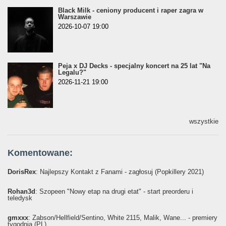
Black Milk - ceniony producent i raper zagra w
Warszawie
2026-10-07 19:00
Peja x DJ Decks - specjalny koncert na 25 lat "Na
Legalu?"
2026-11-21 19:00
wszystkie
Komentowane:
DorisRex
: Najlepszy Kontakt z Fanami - zagłosuj (Popkillery 2021)
Rohan3d
: Szopeen "Nowy etap na drugi etat" - start preorderu i
teledysk
gmxxx
: Żabson/Hellfield/Sentino, White 2115, Malik, Wane... - premiery
tygodnia (PL)