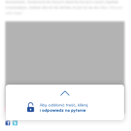
dyskutować. Sentyment do starych utworów też jest czymś zupełnie
zrozumiałym. Jednak nikt mi nie wmówi, że już mi się nie chce.
Wracam
robić płytę."
Aby odsłonić treść, kliknij
i odpowiedz na pytanie