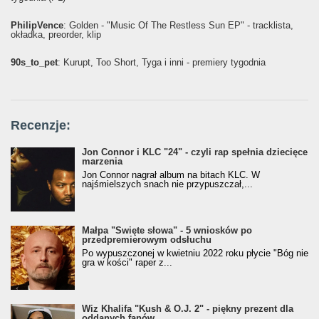
PhilipVence
: Golden - "Music Of The Restless Sun EP" - tracklista,
okładka, preorder, klip
90s_to_pet
: Kurupt, Too Short, Tyga i inni - premiery tygodnia
Recenzje:
Jon Connor i KLC "24" - czyli rap spełnia dziecięce
marzenia
Jon Connor nagrał album na bitach KLC. W
najśmielszych snach nie przypuszczał,...
Małpa "Święte słowa" - 5 wniosków po
przedpremierowym odsłuchu
Po wypuszczonej w kwietniu 2022 roku płycie "Bóg nie
gra w kości" raper z...
Wiz Khalifa "Kush & O.J. 2" - piękny prezent dla
oddanych fanów