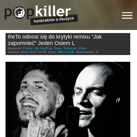
ReTo odnosi się do krytyki remixu "Jak
zapomnieć" Jeden Osiem L
kategorie:
Polska
,
Hip-Hop/Rap
,
News
,
Teledyski
,
Video
dodano:
2024-10-27 14:30
przez:
Miłosz Kiełb
(komentarze: 4)