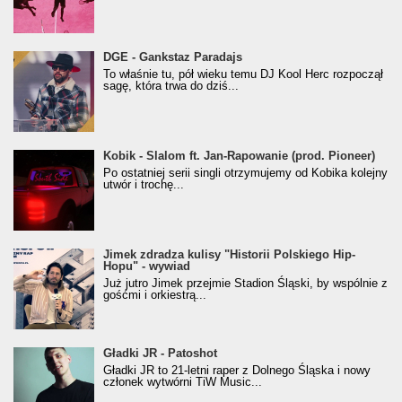
donGURALesko z nagrodą za
DGE - Gankstaz Paradajs
Klasyczny/Trueschoolowy Album Roku
To właśnie tu, pół wieku temu DJ Kool Herc rozpoczął
(Popkillery 2023)
sagę, która trwa do dziś...
Kobik - Slalom ft. Jan-Rapowanie (prod. Pioneer)
Kobik - Slalom ft. Jan-Rapowanie (prod. Pioneer)
[Official Music Visualiser]
Po ostatniej serii singli otrzymujemy od Kobika kolejny
utwór i trochę...
Jimek zdradza kulisy "Historii Polskiego Hip-
Jimek zdradza kulisy "Historii Polskiego Hip-
Hopu" - wywiad
Hopu" - wywiad
Już jutro Jimek przejmie Stadion Śląski, by wspólnie z
gośćmi i orkiestrą...
Gładki JR - Patoshot
Gładki JR - Patoshot
Gładki JR to 21-letni raper z Dolnego Śląska i nowy
członek wytwórni TiW Music...