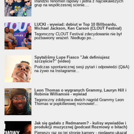
Irlandzki fenomen rapowy i jedna z najciekawszych
grup na współczesnej scenie....
LUCKI - wywiad: debiut w Top 10 Billboardu,
Michael Jackson, Ken Carson (CLOUT Festival)
Tegoroczny CLOUT Festival zdecydowanie nie był
pozbawiony wrażeń. Niedługo po...
Spytaliśmy Lupe Fiasco "Jak definiujesz
szczęście?" (video)
Podczas spontanicznej sesji pytań i odpowiedzi (Q&A)
na żywo na Instagramie...
Leon Thomas o wygranych Grammy, Lauryn Hill i
Robinie Williamsie - wywiad
Tegoroczny zdobywca dwóch nagród Grammy Leon
Thomas w popkillerowej rozmowie!...
Jak się gadało z Redmanem? - kulisy wywiadów i
produkcji muzycznej (podcast Rozmowy o bitach)
Pierwszy raz po tej stronie kamery - niedawno ukazał