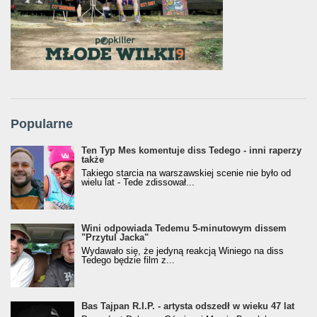
Popularne
Ten Typ Mes komentuje diss Tedego - inni raperzy
także
Takiego starcia na warszawskiej scenie nie było od
wielu lat - Tede zdissował...
Wini odpowiada Tedemu 5-minutowym dissem
"Przytul Jacka"
Wydawało się, że jedyną reakcją Winiego na diss
Tedego będzie film z...
Bas Tajpan R.I.P. - artysta odszedł w wieku 47 lat