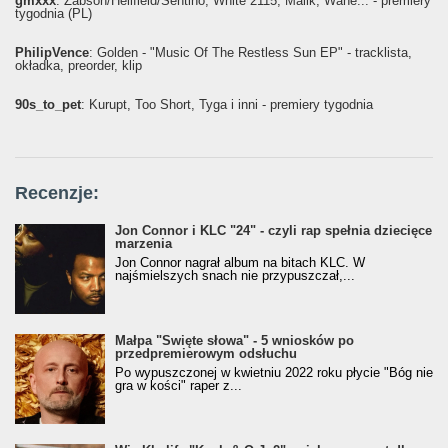
gmxxx
: Żabson/Hellfield/Sentino, White 2115, Malik, Wane... - premiery
tygodnia (PL)
PhilipVence
: Golden - "Music Of The Restless Sun EP" - tracklista,
okładka, preorder, klip
90s_to_pet
: Kurupt, Too Short, Tyga i inni - premiery tygodnia
Recenzje:
Jon Connor i KLC "24" - czyli rap spełnia dziecięce
marzenia
Jon Connor nagrał album na bitach KLC. W
najśmielszych snach nie przypuszczał,...
Małpa "Święte słowa" - 5 wniosków po
przedpremierowym odsłuchu
Po wypuszczonej w kwietniu 2022 roku płycie "Bóg nie
gra w kości" raper z...