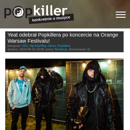
Yeat odebrał Popkillera po koncercie na Orange
Warsaw Festivalu!
kategorie:
USA
,
Hip-Hop/Rap
,
News
,
Popkillery
dodano:
2024-06-10 16:59
przez:
Redakcja
(komentarze: 0)