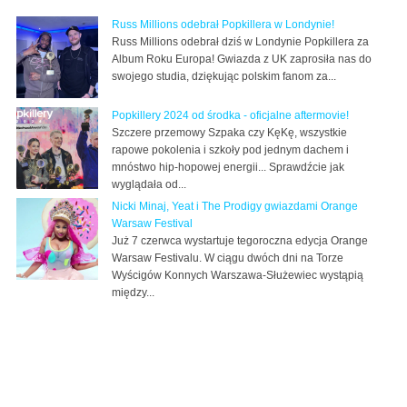
Russ Millions odebrał Popkillera w Londynie!
Russ Millions odebrał dziś w Londynie Popkillera za
Album Roku Europa! Gwiazda z UK zaprosiła nas do
swojego studia, dziękując polskim fanom za...
Popkillery 2024 od środka - oficjalne aftermovie!
Szczere przemowy Szpaka czy KęKę, wszystkie
rapowe pokolenia i szkoły pod jednym dachem i
mnóstwo hip-hopowej energii... Sprawdźcie jak
wyglądała od...
Nicki Minaj, Yeat i The Prodigy gwiazdami Orange
Warsaw Festival
Już 7 czerwca wystartuje tegoroczna edycja Orange
Warsaw Festivalu. W ciągu dwóch dni na Torze
Wyścigów Konnych Warszawa-Służewiec wystąpią
między...