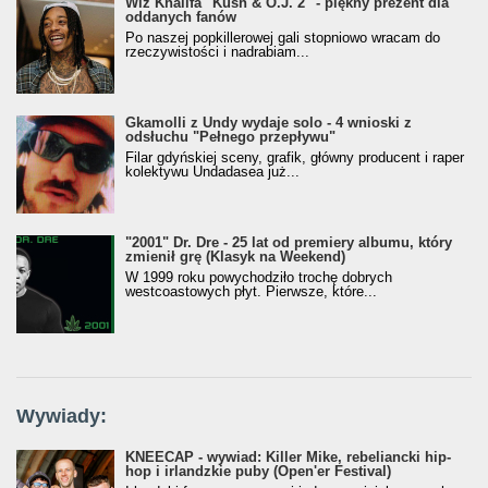
Wiz Khalifa "Kush & O.J. 2" - piękny prezent dla
oddanych fanów
Po naszej popkillerowej gali stopniowo wracam do
rzeczywistości i nadrabiam...
Gkamolli z Undy wydaje solo - 4 wnioski z
odsłuchu "Pełnego przepływu"
Filar gdyńskiej sceny, grafik, główny producent i raper
kolektywu Undadasea już...
"2001" Dr. Dre - 25 lat od premiery albumu, który
zmienił grę (Klasyk na Weekend)
W 1999 roku powychodziło trochę dobrych
westcoastowych płyt. Pierwsze, które...
Wywiady:
KNEECAP - wywiad: Killer Mike, rebeliancki hip-
hop i irlandzkie puby (Open'er Festival)