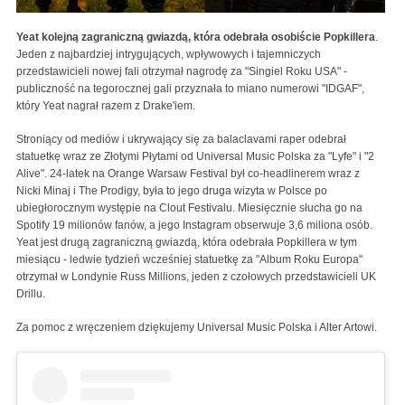
Yeat kolejną zagraniczną gwiazdą, która odebrała osobiście Popkillera
.
Jeden z najbardziej intrygujących, wpływowych i tajemniczych
przedstawicieli nowej fali otrzymał nagrodę za "Singiel Roku USA" -
publiczność na tegorocznej gali przyznała to miano numerowi "IDGAF",
który Yeat nagrał razem z Drake'iem.
Stroniący od mediów i ukrywający się za balaclavami raper odebrał
statuetkę wraz ze Złotymi Płytami od Universal Music Polska za "Lyfe" i "2
Alive". 24-latek na Orange Warsaw Festival był co-headlinerem wraz z
Nicki Minaj i The Prodigy, była to jego druga wizyta w Polsce po
ubiegłorocznym występie na Clout Festivalu. Miesięcznie słucha go na
Spotify 19 milionów fanów, a jego Instagram obserwuje 3,6 miliona osób.
Yeat jest drugą zagraniczną gwiazdą, która odebrała Popkillera w tym
miesiącu - ledwie tydzień wcześniej statuetkę za "Album Roku Europa"
otrzymał w Londynie Russ Millions, jeden z czołowych przedstawicieli UK
Drillu.
Za pomoc z wręczeniem dziękujemy Universal Music Polska i Alter Artowi.