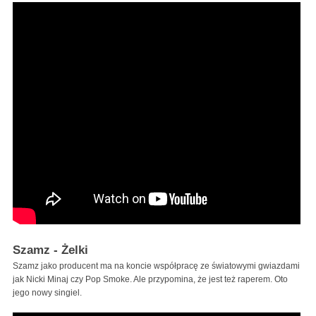
Szamz - Żelki
Szamz jako producent ma na koncie współpracę ze światowymi gwiazdami
jak Nicki Minaj czy Pop Smoke. Ale przypomina, że jest też raperem. Oto
jego nowy singiel.