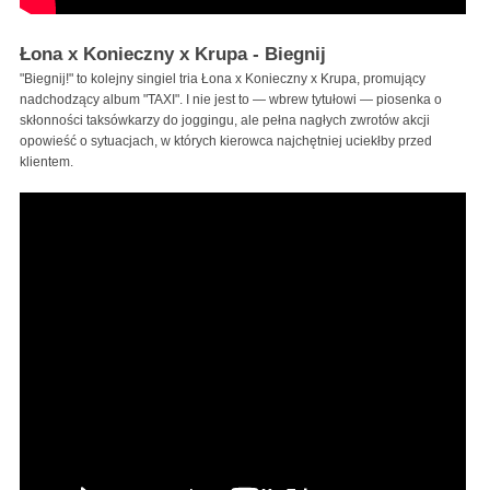
Łona x Konieczny x Krupa - Biegnij
"Biegnij!" to kolejny singiel tria Łona x Konieczny x Krupa, promujący
nadchodzący album "TAXI". I nie jest to — wbrew tytułowi — piosenka o
skłonności taksówkarzy do joggingu, ale pełna nagłych zwrotów akcji
opowieść o sytuacjach, w których kierowca najchętniej uciekłby przed
klientem.