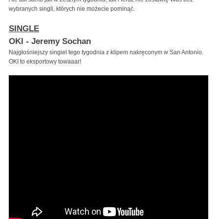
wybranych singli, których nie możecie pominąć.
SINGLE
OKI - Jeremy Sochan
Najgłośniejszy singiel tego tygodnia z klipem nakręconym w San Antonio.
OKI to eksportowy towaaar!