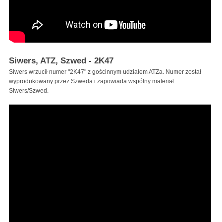
Siwers, ATZ, Szwed - 2K47
Siwers wrzucił numer "2K47" z gościnnym udziałem ATZa. Numer został
wyprodukowany przez Szweda i zapowiada wspólny materiał
Siwers/Szwed.