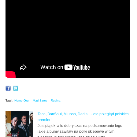
Tagi:
Hemp Gru
Mati Szert
Rusina
Taco, BonSoul, Miuosh, Dedis... - oto przegląd polskich
premier!
Jest piątek, a to dobry czas na podsumowanie tego
jakie albumy zawitały na półki sklepowe w tym