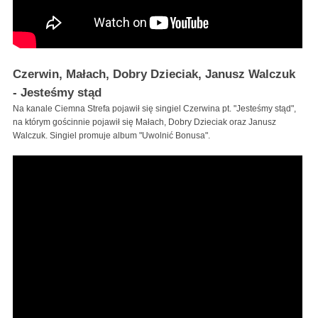
Czerwin, Małach, Dobry Dzieciak, Janusz Walczuk
- Jesteśmy stąd
Na kanale Ciemna Strefa pojawił się singiel Czerwina pt. "Jesteśmy stąd",
na którym gościnnie pojawił się Małach, Dobry Dzieciak oraz Janusz
Walczuk. Singiel promuje album "Uwolnić Bonusa".