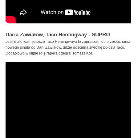
Daria Zawiałow, Taco Hemingway - SUPRO
Jeśli mało wam jeszcze Taco Hemingwaya to zapraszam do przesłuchania
nowego singla od Darii Zawiałow, gdzie gościnną zwrotkę położył Taco.
Dodatkowo w klipie rolę rapera odegrał Tomasz Kot.