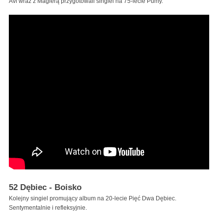
Avi wraz z Magierą przygotowali singiel na 75-lecie Pumy.
52 Dębiec - Boisko
Kolejny singiel promujący album na 20-lecie Pięć Dwa Dębiec.
Sentymentalnie i refleksyjnie.