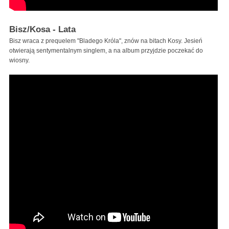
Bisz/Kosa - Lata
Bisz wraca z prequelem "Bladego Króla", znów na bitach Kosy. Jesień
otwierają sentymentalnym singlem, a na album przyjdzie poczekać do
wiosny.