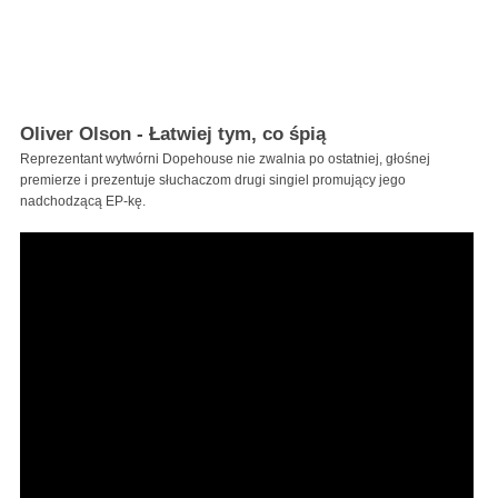
Oliver Olson - Łatwiej tym, co śpią
Reprezentant wytwórni Dopehouse nie zwalnia po ostatniej, głośnej
premierze i prezentuje słuchaczom drugi singiel promujący jego
nadchodzącą EP-kę.