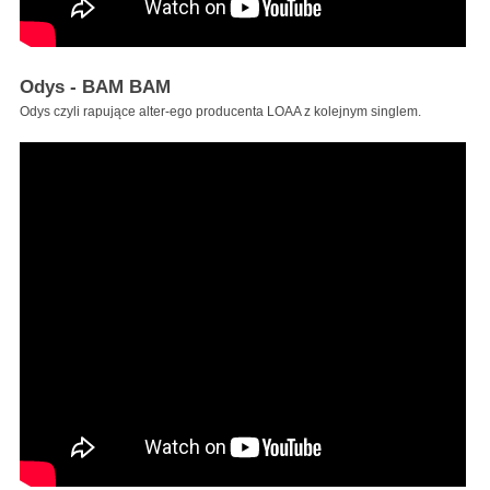
Odys - BAM BAM
Odys czyli rapujące alter-ego producenta LOAA z kolejnym singlem.