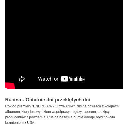
Rusina - Ostatnie dni przeklętych dni
Rok od premiery "ENERGIA WYGRYWANIA" Rusina powraca z kolejnym
albumem, który jest wynikiem współpracy między raperem, a ekipą
producentów z podziemia. Rusina na tym albumie oddaje hołd nowym
brzmieniom z USA.