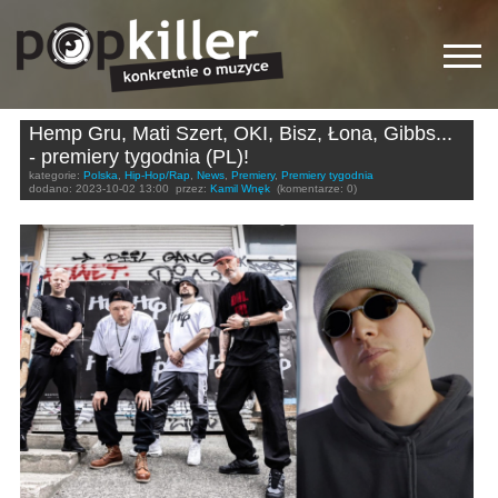
Hemp Gru, Mati Szert, OKI, Bisz, Łona, Gibbs...
- premiery tygodnia (PL)!
kategorie:
Polska
,
Hip-Hop/Rap
,
News
,
Premiery
,
Premiery tygodnia
dodano:
2023-10-02 13:00
przez:
Kamil Wnęk
(komentarze: 0)