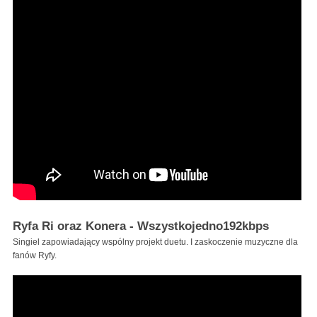
Ryfa Ri oraz Konera - Wszystkojedno192kbps
Singiel zapowiadający wspólny projekt duetu. I zaskoczenie muzyczne dla
fanów Ryfy.