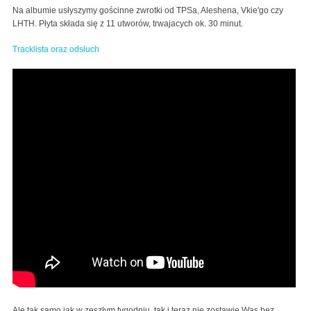
Na albumie usłyszymy gościnne zwrotki od TPSa, Aleshena, Vkie'go czy
LHTH. Płyta składa się z 11 utworów, trwajacych ok. 30 minut.
Tracklista oraz odsłuch
Ale tak samo jak w zeszłym tygodniu, tak i teraz nie zostawię Was bez