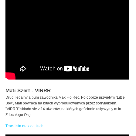
Mati Szert - VIRRR
Drugi legalny album zawodnika Max Flo Rec. Po dobrze przyjętym "Little
Boy", Mati powraca na bitach wyprodukowanych przez sorryfalkonn.
"VIRRR" składa się z 14 utworów, na których gościnnie usłyszymy m.in.
Zdechłego Osę.
Tracklista oraz odsłuch