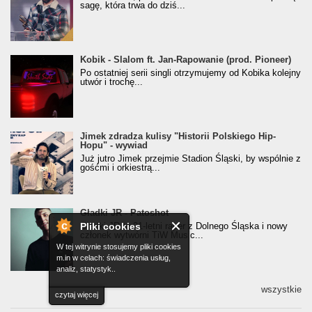
(Popkillery 2023)
sagę, która trwa do dziś...
Kobik - Slalom ft. Jan-Rapowanie (prod. Pioneer)
Kobik - Slalom ft. Jan-Rapowanie (prod. Pioneer)
[Official Music Visualiser]
Po ostatniej serii singli otrzymujemy od Kobika kolejny
utwór i trochę...
Jimek zdradza kulisy "Historii Polskiego Hip-
Jimek zdradza kulisy "Historii Polskiego Hip-
Hopu" - wywiad
Hopu" - wywiad
Już jutro Jimek przejmie Stadion Śląski, by wspólnie z
gośćmi i orkiestrą...
Gładki JR - Patoshot
Gładki JR - Patoshot
Pliki cookies
Gładki JR to 21-letni raper z Dolnego Śląska i nowy
członek wytwórni TiW Music...
W tej witrynie stosujemy pliki cookies
m.in w celach: świadczenia usług,
analiz, statystyk..
wszystkie
czytaj więcej