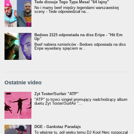
Tede dissuje Tego Typa Mesa! "64 lajny"
No i mamy beef między legendami warszawskiej
sceny - Tede odpowiedział na...
Bedoes 2115 odpowiada na diss Eripe - "Hit Em
Up"
Beef nabiera rumieńców - Bedoes odpowiada na diss
Eripe wywołany spięciem w...
Ostatnie video
Żyt Toster/SurfAir - ATP VIDEO
Żyt Toster/Surfair "ATP"
"ATP" to trzeci singiel promujący nadchodzący album
duetu Żyt Toster/SurfAir "...
donGURALesko z nagrodą za
DGE - Gankstaz Paradajs
Klasyczny/Trueschoolowy Album Roku
To właśnie tu, pół wieku temu DJ Kool Herc rozpoczął