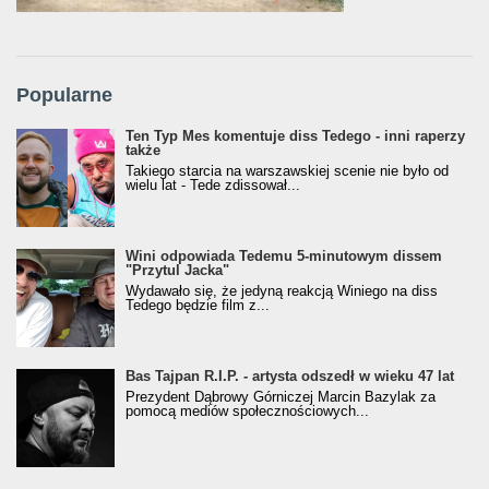
Popularne
Ten Typ Mes komentuje diss Tedego - inni raperzy
także
Takiego starcia na warszawskiej scenie nie było od
wielu lat - Tede zdissował...
Wini odpowiada Tedemu 5-minutowym dissem
"Przytul Jacka"
Wydawało się, że jedyną reakcją Winiego na diss
Tedego będzie film z...
Bas Tajpan R.I.P. - artysta odszedł w wieku 47 lat
Prezydent Dąbrowy Górniczej Marcin Bazylak za
pomocą mediów społecznościowych...