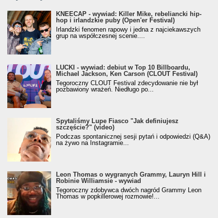
KNEECAP - wywiad: Killer Mike, rebeliancki hip-
hop i irlandzkie puby (Open'er Festival)
Irlandzki fenomen rapowy i jedna z najciekawszych
grup na współczesnej scenie....
LUCKI - wywiad: debiut w Top 10 Billboardu,
Michael Jackson, Ken Carson (CLOUT Festival)
Tegoroczny CLOUT Festival zdecydowanie nie był
pozbawiony wrażeń. Niedługo po...
Spytaliśmy Lupe Fiasco "Jak definiujesz
szczęście?" (video)
Podczas spontanicznej sesji pytań i odpowiedzi (Q&A)
na żywo na Instagramie...
Leon Thomas o wygranych Grammy, Lauryn Hill i
Robinie Williamsie - wywiad
Tegoroczny zdobywca dwóch nagród Grammy Leon
Thomas w popkillerowej rozmowie!...