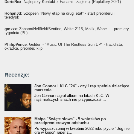
DorisRex
: Najlepszy Kontakt z Fanami - zagłosuj (Popkillery 2021)
Rohan3d
: Szopeen "Nowy etap na drugi etat" - start preorderu i
teledysk
gmxxx
: Żabson/Hellfield/Sentino, White 2115, Malik, Wane... - premiery
tygodnia (PL)
PhilipVence
: Golden - "Music Of The Restless Sun EP" - tracklista,
okładka, preorder, klip
Recenzje:
Jon Connor i KLC "24" - czyli rap spełnia dziecięce
marzenia
Jon Connor nagrał album na bitach KLC. W
najśmielszych snach nie przypuszczał,...
Małpa "Święte słowa" - 5 wniosków po
przedpremierowym odsłuchu
Po wypuszczonej w kwietniu 2022 roku płycie "Bóg nie
gra w kości" raper z...