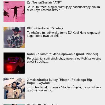
Żyt Toster/SurfAir - ATP VIDEO
Żyt Toster/Surfair "ATP"
"ATP" to trzeci singiel promujący nadchodzący album
duetu Żyt Toster/SurfAir "...
donGURALesko z nagrodą za
DGE - Gankstaz Paradajs
Klasyczny/Trueschoolowy Album Roku
To właśnie tu, pół wieku temu DJ Kool Herc rozpoczął
(Popkillery 2023)
sagę, która trwa do dziś...
Kobik - Slalom ft. Jan-Rapowanie (prod. Pioneer)
Kobik - Slalom ft. Jan-Rapowanie (prod. Pioneer)
[Official Music Visualiser]
Po ostatniej serii singli otrzymujemy od Kobika kolejny
utwór i trochę...
Jimek zdradza kulisy "Historii Polskiego Hip-
Jimek zdradza kulisy "Historii Polskiego Hip-
Hopu" - wywiad
Hopu" - wywiad
Już jutro Jimek przejmie Stadion Śląski, by wspólnie z
gośćmi i orkiestrą...