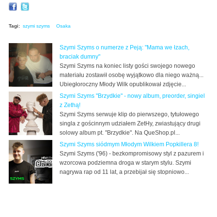
Tagi:
szymi szyms
Osaka
Szymi Szyms o numerze z Peją: "Mama we łzach,
braciak dumny"
Szymi Szyms na koniec listy gości swojego nowego
materiału zostawił osobę wyjątkowo dla niego ważną...
Ubiegłoroczny Młody Wilk opublikował zdjęcie...
Szymi Szyms "Brzydkie" - nowy album, preorder, singiel
z Zethą!
Szymi Szyms serwuje klip do pierwszego, tytułowego
singla z gościnnym udziałem ZetHy, zwiastujący drugi
solowy album pt. "Brzydkie". Na QueShop.pl...
Szymi Szyms siódmym Młodym Wilkiem Popkillera 8!
Szymi Szyms ('96) - bezkompromisowy styl z pazurem i
wzorcowa podziemna droga w starym stylu. Szymi
nagrywa rap od 11 lat, a przebijał się stopniowo...