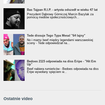
Bas Tajpan R.I.P. - artysta odszedł w wieku 47 lat
Prezydent Dąbrowy Górniczej Marcin Bazylak za
pomocą mediów społecznościowych...
Tede dissuje Tego Typa Mesa! "64 lajny"
No i mamy beef między legendami warszawskiej
sceny - Tede odpowiedział na...
Bedoes 2115 odpowiada na diss Eripe - "Hit Em
Up"
Beef nabiera rumieńców - Bedoes odpowiada na diss
Eripe wywołany spięciem w...
Ostatnie video