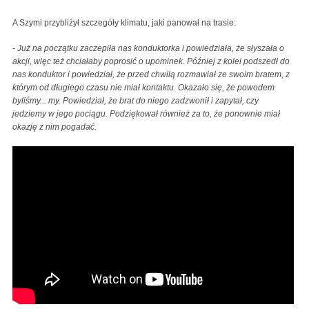
A Szymi przybliżył szczegóły klimatu, jaki panował na trasie:
- Już na początku zaczepiła nas konduktorka i powiedziała, że słyszała o
akcji, więc też chciałaby poprosić o upominek. Później z kolei podszedł do
nas konduktor i powiedział, że przed chwilą rozmawiał ze swoim bratem, z
którym od długiego czasu nie miał kontaktu. Okazało się, że powodem
byliśmy... my. Powiedział, że brat do niego zadzwonił i zapytał, czy
jedziemy w jego pociągu. Podziękował również za to, że ponownie miał
okazję z nim pogadać.
Szymi Szyms x OsaKa - Muza, tripy, luźne życie