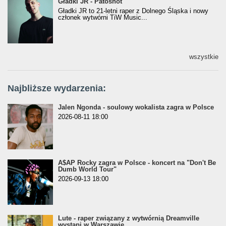
Gładki JR - Patoshot
Gładki JR - Patoshot
Gładki JR to 21-letni raper z Dolnego Śląska i nowy
członek wytwórni TiW Music...
wszystkie
Najbliższe wydarzenia:
Jalen Ngonda - soulowy wokalista zagra w Polsce
2026-08-11 18:00
A$AP Rocky zagra w Polsce - koncert na "Don't Be
Dumb World Tour"
2026-09-13 18:00
Lute - raper związany z wytwórnią Dreamville
wystąpi w Warszawie