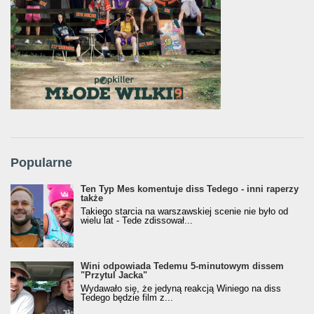
Popularne
Ten Typ Mes komentuje diss Tedego - inni raperzy
także
Takiego starcia na warszawskiej scenie nie było od
wielu lat - Tede zdissował...
Wini odpowiada Tedemu 5-minutowym dissem
"Przytul Jacka"
Wydawało się, że jedyną reakcją Winiego na diss
Tedego będzie film z...