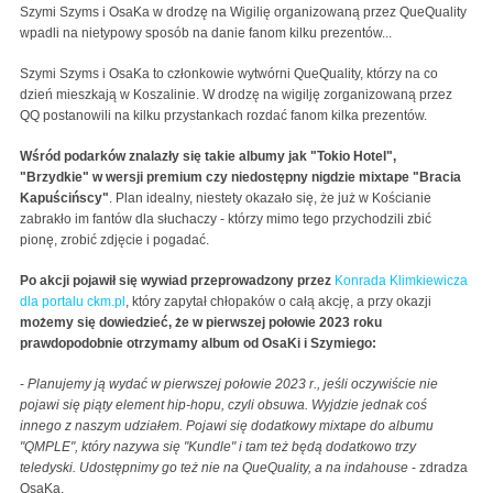
Szymi Szyms i OsaKa w drodzę na Wigilię organizowaną przez QueQuality
wpadli na nietypowy sposób na danie fanom kilku prezentów...
Szymi Szyms i OsaKa to członkowie wytwórni QueQuality, którzy na co
dzień mieszkają w Koszalinie. W drodzę na wigilję zorganizowaną przez
QQ postanowili na kilku przystankach rozdać fanom kilka prezentów.
Wśród podarków znalazły się takie albumy jak "Tokio Hotel",
"Brzydkie" w wersji premium czy niedostępny nigdzie mixtape "Bracia
Kapuścińscy"
. Plan idealny, niestety okazało się, że już w Kościanie
zabrakło im fantów dla słuchaczy - którzy mimo tego przychodzili zbić
pionę, zrobić zdjęcie i pogadać.
Po akcji pojawił się wywiad przeprowadzony przez
Konrada Klimkiewicza
dla portalu ckm.pl
, który zapytał chłopaków o całą akcję, a przy okazji
możemy się dowiedzieć, że w pierwszej połowie 2023 roku
prawdopodobnie otrzymamy album od OsaKi i Szymiego:
-
Planujemy ją wydać w pierwszej połowie 2023 r., jeśli oczywiście nie
pojawi się piąty element hip-hopu, czyli obsuwa. Wyjdzie jednak coś
innego z naszym udziałem. Pojawi się dodatkowy mixtape do albumu
"QMPLE", który nazywa się "Kundle" i tam też będą dodatkowo trzy
teledyski. Udostępnimy go też nie na QueQuality, a na indahouse
- zdradza
OsaKa.