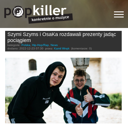
Szymi Szyms i OsaKa rozdawali prezenty jadąc
pociągiem
kategorie:
Polska
,
Hip-Hop/Rap
,
News
dodano:
2022-12-23 07:30
przez:
Kamil Wnęk
(komentarze: 0)