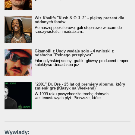
Wiz Khalifa "Kush & O.J. 2" - piękny prezent dla
oddanych fanów
Po naszej popkillerowej gali stopniowo wracam do
rzeczywistości i nadrabiam...
Gkamolli z Undy wydaje solo - 4 wnioski z
odsłuchu "Pełnego przepływu"
Filar gdyńskiej sceny, grafik, główny producent i raper
kolektywu Undadasea już...
"2001" Dr. Dre - 25 lat od premiery albumu, który
zmienił grę (Klasyk na Weekend)
W 1999 roku powychodziło trochę dobrych
westcoastowych płyt. Pierwsze, które...
Wywiady: