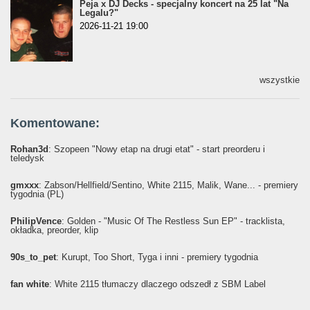
Peja x DJ Decks - specjalny koncert na 25 lat "Na
Legalu?"
2026-11-21 19:00
wszystkie
Komentowane:
Rohan3d
: Szopeen "Nowy etap na drugi etat" - start preorderu i
teledysk
gmxxx
: Żabson/Hellfield/Sentino, White 2115, Malik, Wane... - premiery
tygodnia (PL)
PhilipVence
: Golden - "Music Of The Restless Sun EP" - tracklista,
okładka, preorder, klip
90s_to_pet
: Kurupt, Too Short, Tyga i inni - premiery tygodnia
fan white
: White 2115 tłumaczy dlaczego odszedł z SBM Label