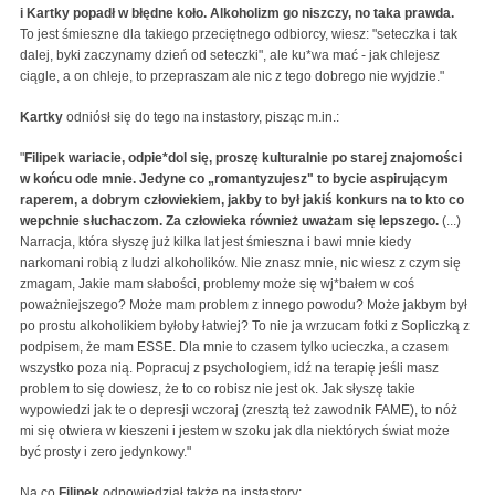
i Kartky popadł w błędne koło. Alkoholizm go niszczy, no taka prawda.
To jest śmieszne dla takiego przeciętnego odbiorcy, wiesz: "seteczka i tak
dalej, byki zaczynamy dzień od seteczki", ale ku*wa mać - jak chlejesz
ciągle, a on chleje, to przepraszam ale nic z tego dobrego nie wyjdzie."
Kartky
odniósł się do tego na instastory, pisząc m.in.:
"
Filipek wariacie, odpie*dol się, proszę kulturalnie po starej znajomości
w końcu ode mnie. Jedyne co „romantyzujesz" to bycie aspirującym
raperem, a dobrym człowiekiem, jakby to był jakiś konkurs na to kto co
wepchnie słuchaczom. Za człowieka również uważam się lepszego.
(...)
Narracja, która słyszę już kilka lat jest śmieszna i bawi mnie kiedy
narkomani robią z ludzi alkoholików. Nie znasz mnie, nic wiesz z czym się
zmagam, Jakie mam słabości, problemy może się wj*bałem w coś
poważniejszego? Może mam problem z innego powodu? Może jakbym był
po prostu alkoholikiem byłoby łatwiej? To nie ja wrzucam fotki z Sopliczką z
podpisem, że mam ESSE. Dla mnie to czasem tylko ucieczka, a czasem
wszystko poza nią. Popracuj z psychologiem, idź na terapię jeśli masz
problem to się dowiesz, że to co robisz nie jest ok. Jak słyszę takie
wypowiedzi jak te o depresji wczoraj (zresztą też zawodnik FAME), to nóż
mi się otwiera w kieszeni i jestem w szoku jak dla niektórych świat może
być prosty i zero jedynkowy."
Na co
Filipek
odpowiedział także na instastory: