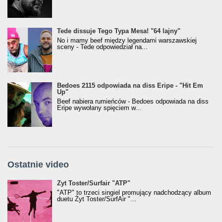
Tede dissuje Tego Typa Mesa! "64 lajny"
No i mamy beef między legendami warszawskiej
sceny - Tede odpowiedział na...
Bedoes 2115 odpowiada na diss Eripe - "Hit Em
Up"
Beef nabiera rumieńców - Bedoes odpowiada na diss
Eripe wywołany spięciem w...
Ostatnie video
Żyt Toster/SurfAir - ATP VIDEO
Żyt Toster/Surfair "ATP"
"ATP" to trzeci singiel promujący nadchodzący album
duetu Żyt Toster/SurfAir "...