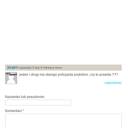
jorgen
napisal(a) 3 lata 9 miesięcy temu:
jeden i drugi ma starego policjanta podobno, czy to prawda ???
odpowiedz
Nazwisko lub pseudonim
Komentarz
*