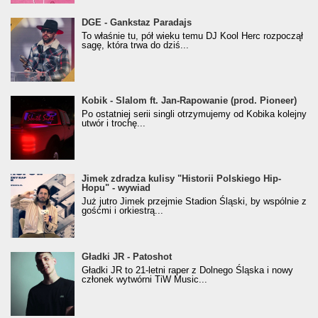
donGURALesko z nagrodą za
DGE - Gankstaz Paradajs
Klasyczny/Trueschoolowy Album Roku
To właśnie tu, pół wieku temu DJ Kool Herc rozpoczął
(Popkillery 2023)
sagę, która trwa do dziś...
Kobik - Slalom ft. Jan-Rapowanie (prod. Pioneer)
Kobik - Slalom ft. Jan-Rapowanie (prod. Pioneer)
[Official Music Visualiser]
Po ostatniej serii singli otrzymujemy od Kobika kolejny
utwór i trochę...
Jimek zdradza kulisy "Historii Polskiego Hip-
Jimek zdradza kulisy "Historii Polskiego Hip-
Hopu" - wywiad
Hopu" - wywiad
Już jutro Jimek przejmie Stadion Śląski, by wspólnie z
gośćmi i orkiestrą...
Gładki JR - Patoshot
Gładki JR - Patoshot
Gładki JR to 21-letni raper z Dolnego Śląska i nowy
członek wytwórni TiW Music...