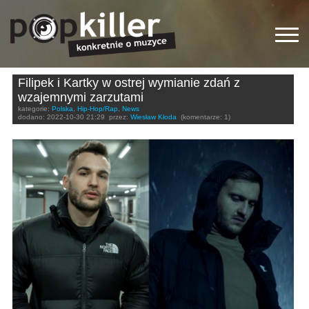
Filipek i Kartky w ostrej wymianie zdań z
wzajemnymi zarzutami
kategorie:
Polska
,
Hip-Hop/Rap
,
News
dodano:
2022-10-30 21:29
przez:
Wiesław Kłoda
(komentarze: 1)