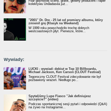
Filar gdyńskiej sceny, grafik, główny producent i raper
kolektywu Undadasea już...
"2001" Dr. Dre - 25 lat od premiery albumu, który
zmienił grę (Klasyk na Weekend)
W 1999 roku powychodziło trochę dobrych
westcoastowych płyt. Pierwsze, które...
Wywiady:
LUCKI - wywiad: debiut w Top 10 Billboardu,
Michael Jackson, Ken Carson (CLOUT Festival)
Tegoroczny CLOUT Festival zdecydowanie nie był
pozbawiony wrażeń. Niedługo po...
Spytaliśmy Lupe Fiasco "Jak definiujesz
szczęście?" (video)
Podczas spontanicznej sesji pytań i odpowiedzi (Q&A)
na żywo na Instagramie...