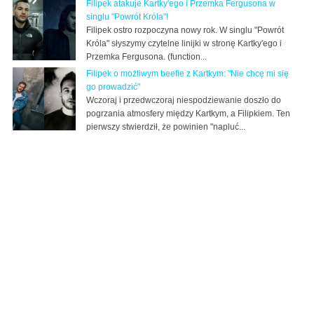
Filipek atakuje Kartky'ego i Przemka Fergusona w
singlu "Powrót Króla"!
Filipek ostro rozpoczyna nowy rok. W singlu "Powrót
Króla" słyszymy czytelne linijki w stronę Kartky'ego i
Przemka Fergusona. (function...
Filipek o możliwym beefie z Kartkym: "Nie chcę mi się
go prowadzić"
Wczoraj i przedwczoraj niespodziewanie doszło do
pogrzania atmosfery między Kartkym, a Filipkiem. Ten
pierwszy stwierdził, że powinien "napluć...