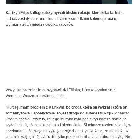
Kartky i Filipek długo utrzymywali bliskie relacje
, które kilka lat temu
jednak zostały zerwane. Teraz byliśmy świadkami kolejnej
mocnej
wymiany zdań między dwójką raperów.
Wszystko zaczęło się od
wypowiedzi Filipka
, który w wywiadzie z
Weroniką Woszczek stwierdził m.in.:
"Kurczę,
mam problem z Kartkym, bo droga którą on wybrał i którą on
romantyzował i spoetyzował, to jest droga do autodestrukcji
- w bardzo
krótkim czasie. Przez to, że jego muzyka była poniekąd bardzo dobra, to
wydaje mi się, że to taka spirala i błędne koło. Słuchacze utwierdzają cię w
przekonaniu, że twoja muzyka jest zaje*ista, a ty uważasz, że nie możesz
zmienić swojego lifestyle'u, bo tylko przez to robisz taką dobrą muzykę.
No