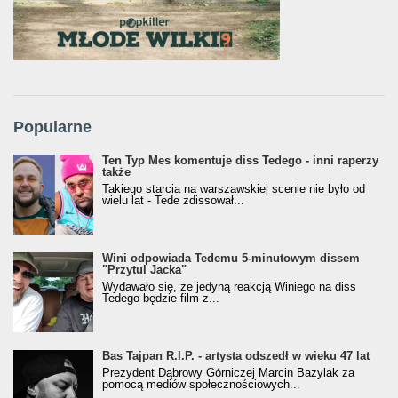
Popularne
Ten Typ Mes komentuje diss Tedego - inni raperzy
także
Takiego starcia na warszawskiej scenie nie było od
wielu lat - Tede zdissował...
Wini odpowiada Tedemu 5-minutowym dissem
"Przytul Jacka"
Wydawało się, że jedyną reakcją Winiego na diss
Tedego będzie film z...
Bas Tajpan R.I.P. - artysta odszedł w wieku 47 lat
Prezydent Dąbrowy Górniczej Marcin Bazylak za
pomocą mediów społecznościowych...