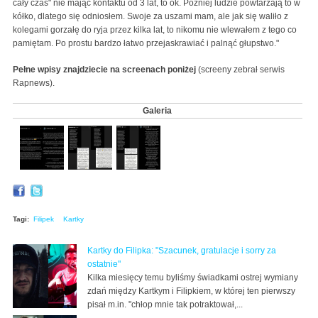
cały czas" nie mając kontaktu od 3 lat, to ok. Później ludzie powtarzają to w
kółko, dlatego się odniosłem. Swoje za uszami mam, ale jak się waliło z
kolegami gorzałę do ryja przez kilka lat, to nikomu nie wlewałem z tego co
pamiętam. Po prostu bardzo łatwo przejaskrawiać i palnąć głupstwo."
Pełne wpisy znajdziecie na screenach poniżej
(screeny zebrał serwis
Rapnews).
Galeria
Tagi:
Filipek
Kartky
Kartky do Filipka: "Szacunek, gratulacje i sorry za
ostatnie"
Kilka miesięcy temu byliśmy świadkami ostrej wymiany
zdań między Kartkym i Filipkiem, w której ten pierwszy
pisał m.in. "chłop mnie tak potraktował,...