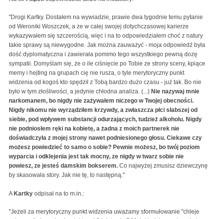
"Drogi Kartky. Dostałem na wywiadzie, prawie dwa tygodnie temu pytanie
od Weroniki Woszczek, a ze w całej swojej dotychczasowej karierze
wykazywałem się szczerością, więc i na to odpowiedziałem choć z natury
takie sprawy są niewygodne. Jak można zauważyć - moja odpowiedź była
dość dyplomatyczna i zawierała pomimo tego wszystkiego pewną dozę
sympatii. Domyślam się, że o ile ciśnięcie po Tobie ze strony sceny, kpiące
memy i hejting na grupach cię nie rusza, o tyle merytoryczny punkt
widzenia od kogoś kto spędził z Tobą bardzo dużo czasu - już tak. Bo nie
było w tym złośliwości, a jedynie chłodna analiza. (...)
Nie nazywaj mnie
narkomanem, bo nigdy nie zażywałem niczego w Twojej obecności.
Nigdy nikomu nie wyrządziłem krzywdy, a zwłaszcza płci słabszej od
siebie, pod wpływem substancji odurzających, tudzież alkoholu. Nigdy
nie podniosłem ręki na kobietę, a żadna z moich partnerek nie
doświadczyła z mojej strony nawet podniesionego głosu. Ciekawe czy
możesz powiedzieć to samo o sobie? Pewnie możesz, bo twój poziom
wyparcia i odklejenia jest tak mocny, ze nigdy w twarz sobie nie
powiesz, ze jesteś damskim bokserem.
Co najwyżej zmusisz dziewczynę
by skasowała story. Jak nie tę, to następną."
A
Kartky
odpisał na to m.in.:
"Jeżeli za merytoryczny punkt widzenia uważamy sformułowanie "chleje