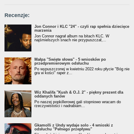
Recenzje:
Jon Connor i KLC "24" - czyli rap spełnia dziecięce
marzenia
Jon Connor nagrał album na bitach KLC. W
najśmielszych snach nie przypuszczał,...
Małpa "Święte słowa" - 5 wniosków po
przedpremierowym odsłuchu
Po wypuszczonej w kwietniu 2022 roku płycie "Bóg nie
gra w kości" raper z...
Wiz Khalifa "Kush & O.J. 2" - piękny prezent dla
oddanych fanów
Po naszej popkillerowej gali stopniowo wracam do
rzeczywistości i nadrabiam...
Gkamolli z Undy wydaje solo - 4 wnioski z
odsłuchu "Pełnego przepływu"