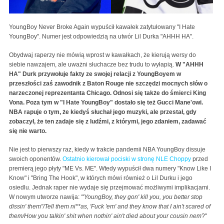
YoungBoy Never Broke Again wypuścił kawałek zatytułowany "I Hate
YoungBoy". Numer jest odpowiedzią na utwór Lil Durka "AHHH HA".
Obydwaj raperzy nie mówią wprost w kawałkach, że kierują wersy do
siebie nawzajem, ale uważni słuchacze bez trudu to wyłapią.
W "AHHH
HA" Durk przywołuje fakty ze swojej relacji z YoungBoyem w
przeszłości zaś zawodnik z Baton Rouge nie szczędzi mocnych słów o
narzeczonej reprezentanta Chicago. Odnosi się także do śmierci King
Vona. Poza tym w "I Hate YoungBoy" dostało się też Gucci Mane'owi.
NBA rapuje o tym, że kiedyś słuchał jego muzyki, ale przestał, gdy
zobaczył, że ten zadaje się z ludźmi, z którymi, jego zdaniem, zadawać
się nie warto.
Nie jest to pierwszy raz, kiedy w trakcie pandemii NBA YoungBoy dissuje
swoich oponentów.
Ostatnio kierował pociski w stronę NLE Choppy
przed
premierą jego płyty "ME Vs. ME". Wtedy wypuścił dwa numery "Know Like I
Know" i "Bring The Hook", w których mówi również o Lil Durku i jego
osiedlu. Jednak raper nie wydaje się przejmować możliwymi implikacjami.
W nowym utworze nawija:
"'
YoungBoy, they gon' kill you, you better stop
dissin' them"/Tell them ni**as, 'Fuck 'em' and they know that I ain't scared of
them/
How you talkin' shit when nothin' ain't died about your cousin
nem
?
"