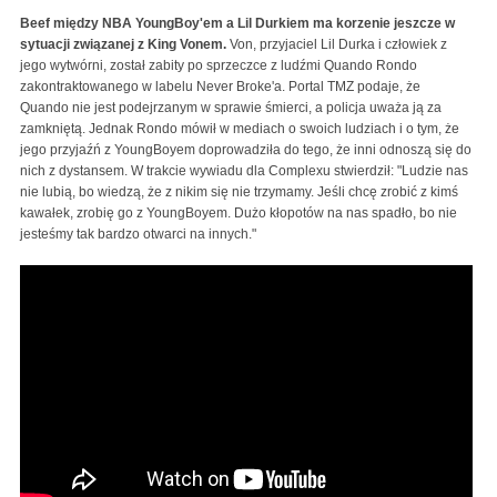
Beef między NBA YoungBoy'em a Lil Durkiem ma korzenie jeszcze w
sytuacji związanej z King Vonem.
Von, przyjaciel Lil Durka i człowiek z
jego wytwórni, został zabity po sprzeczce z ludźmi Quando Rondo
zakontraktowanego w labelu Never Broke'a. Portal TMZ podaje, że
Quando nie jest podejrzanym w sprawie śmierci, a policja uważa ją za
zamkniętą. Jednak Rondo mówił w mediach o swoich ludziach i o tym, że
jego przyjaźń z YoungBoyem doprowadziła do tego, że inni odnoszą się do
nich z dystansem. W trakcie wywiadu dla Complexu stwierdził: "Ludzie nas
nie lubią, bo wiedzą, że z nikim się nie trzymamy. Jeśli chcę zrobić z kimś
kawałek, zrobię go z YoungBoyem. Dużo kłopotów na nas spadło, bo nie
jesteśmy tak bardzo otwarci na innych."
Lil Durk - AHHH HA (Official Music Video)