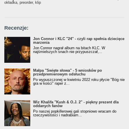
okładka, preorder, klip
Recenzje:
Jon Connor i KLC "24" - czyli rap spełnia dziecięce
marzenia
Jon Connor nagrał album na bitach KLC. W
najśmielszych snach nie przypuszczał,...
Małpa "Święte słowa" - 5 wniosków po
przedpremierowym odsłuchu
Po wypuszczonej w kwietniu 2022 roku płycie "Bóg nie
gra w kości" raper z...
Wiz Khalifa "Kush & O.J. 2" - piękny prezent dla
oddanych fanów
Po naszej popkillerowej gali stopniowo wracam do
rzeczywistości i nadrabiam...