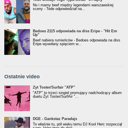
No i mamy beef między legendami warszawskiej
sceny - Tede odpowiedział na...
Bedoes 2115 odpowiada na diss Eripe - "Hit Em
Up"
Beef nabiera rumieńców - Bedoes odpowiada na diss
Eripe wywołany spięciem w...
Ostatnie video
Żyt Toster/SurfAir - ATP VIDEO
Żyt Toster/Surfair "ATP"
"ATP" to trzeci singiel promujący nadchodzący album
duetu Żyt Toster/SurfAir "...
donGURALesko z nagrodą za
DGE - Gankstaz Paradajs
Klasyczny/Trueschoolowy Album Roku
To właśnie tu, pół wieku temu DJ Kool Herc rozpoczął
(Popkillery 2023)
sagę, która trwa do dziś...