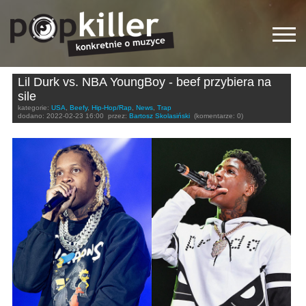
Lil Durk vs. NBA YoungBoy - beef przybiera na
sile
kategorie:
USA
,
Beefy
,
Hip-Hop/Rap
,
News
,
Trap
dodano:
2022-02-23 16:00
przez:
Bartosz Skolasiński
(komentarze: 0)