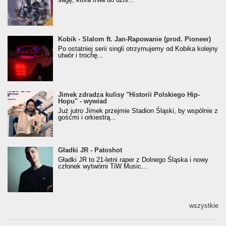
Kobik - Slalom ft. Jan-Rapowanie (prod. Pioneer)
Kobik - Slalom ft. Jan-Rapowanie (prod. Pioneer)
[Official Music Visualiser]
Po ostatniej serii singli otrzymujemy od Kobika kolejny
utwór i trochę...
Jimek zdradza kulisy "Historii Polskiego Hip-
Jimek zdradza kulisy "Historii Polskiego Hip-
Hopu" - wywiad
Hopu" - wywiad
Już jutro Jimek przejmie Stadion Śląski, by wspólnie z
gośćmi i orkiestrą...
Gładki JR - Patoshot
Gładki JR - Patoshot
Gładki JR to 21-letni raper z Dolnego Śląska i nowy
członek wytwórni TiW Music...
wszystkie