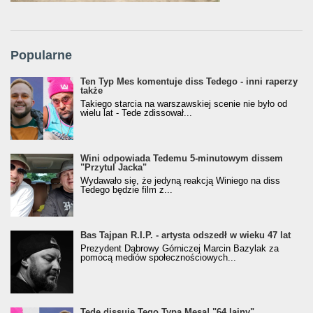
Popularne
Ten Typ Mes komentuje diss Tedego - inni raperzy
także
Takiego starcia na warszawskiej scenie nie było od
wielu lat - Tede zdissował...
Wini odpowiada Tedemu 5-minutowym dissem
"Przytul Jacka"
Wydawało się, że jedyną reakcją Winiego na diss
Tedego będzie film z...
Bas Tajpan R.I.P. - artysta odszedł w wieku 47 lat
Prezydent Dąbrowy Górniczej Marcin Bazylak za
pomocą mediów społecznościowych...
Tede dissuje Tego Typa Mesa! "64 lajny"