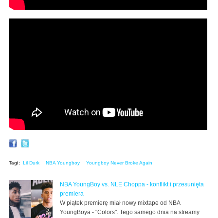
NBA YoungBoy - I Hate YoungBoy
Tagi:
Lil Durk
NBA Youngboy
Youngboy Never Broke Again
NBA YoungBoy vs. NLE Choppa - konflikt i przesunięta
premiera
W piątek premierę miał nowy mixtape od NBA
YoungBoya - "Colors". Tego samego dnia na streamy