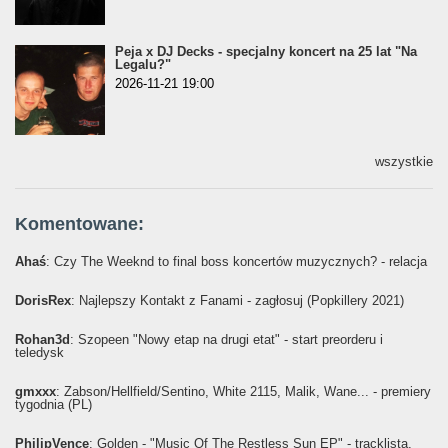
Peja x DJ Decks - specjalny koncert na 25 lat "Na
Legalu?"
2026-11-21 19:00
wszystkie
Komentowane:
Ahaś
: Czy The Weeknd to final boss koncertów muzycznych? - relacja
DorisRex
: Najlepszy Kontakt z Fanami - zagłosuj (Popkillery 2021)
Rohan3d
: Szopeen "Nowy etap na drugi etat" - start preorderu i
teledysk
gmxxx
: Żabson/Hellfield/Sentino, White 2115, Malik, Wane... - premiery
tygodnia (PL)
PhilipVence
: Golden - "Music Of The Restless Sun EP" - tracklista,