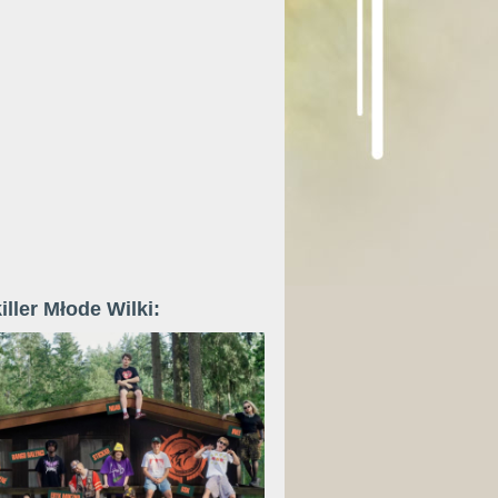
iller Młode Wilki: