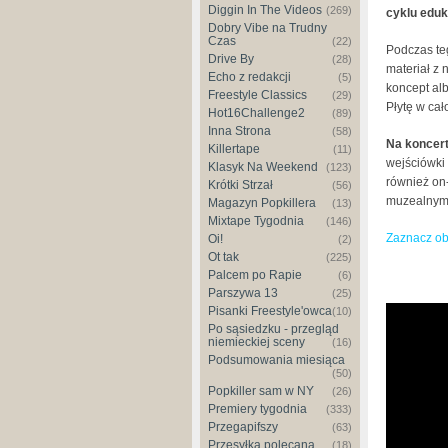
Diggin In The Videos
(269)
cyklu eduk
Dobry Vibe na Trudny
Czas
(22)
Podczas te
Drive By
(28)
materiał z 
Echo z redakcji
(5)
koncept al
Freestyle Classics
(29)
Płytę w cał
Hot16Challenge2
(89)
Inna Strona
(58)
Na koncert
Killertape
(11)
wejściówki
Klasyk Na Weekend
(123)
również on
Krótki Strzał
(56)
muzealnym
Magazyn Popkillera
(13)
Mixtape Tygodnia
(146)
Zaznacz o
Oi!
(2)
Ot tak
(225)
Palcem po Rapie
(6)
biszkos
Parszywa 13
(25)
Pisanki Freestyle'owca
(10)
BISZ / K
Po sąsiedzku - przegląd
niemieckiej sceny
(16)
Podsumowania miesiąca
(50)
Popkiller sam w NY
(26)
Premiery tygodnia
(333)
Przegapifszy
(63)
Przesyłka polecana
(18)