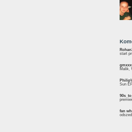
Kom
Rohan
start p
gmxxx
Malik, 
Philip
Sun EP"
90s_to
premie
fan wh
odszed