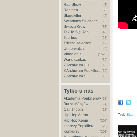
Rap Show
(3)
Rentgen
(53)
Stagekiller
(2)
Świadomy Słuchacz
(6)
Świeża Krew
(55)
Tak To Się Robi
(43)
Tourbus
(28)
Trillest. selection
(17)
Underwatch
(4)
Video dnia
(1520)
Warto czekać
(32)
Z Archiwum HH
(10)
Z Archiwum Popkillera
(12)
Z Archiwum S
(13)
Tylko u nas
Akademia Popkillerów
(65)
Burza Mózgów
(4)
Cali Trippin
(17)
Tagi:
Bisz
Hip Hop Arena
(8)
Hip Hop Kemp
(308)
Imprezy Popkillera
(29)
Konkursy
(201)