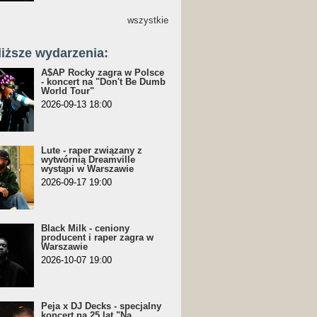
wszystkie
liższe wydarzenia:
A$AP Rocky zagra w Polsce
- koncert na "Don't Be Dumb
World Tour"
2026-09-13 18:00
Lute - raper związany z
wytwórnią Dreamville
wystąpi w Warszawie
2026-09-17 19:00
Black Milk - ceniony
producent i raper zagra w
Warszawie
2026-10-07 19:00
Peja x DJ Decks - specjalny
koncert na 25 lat "Na