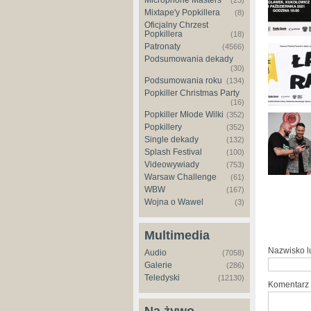
Microphone Masters
(23)
Mixtape'y Popkillera
(8)
Oficjalny Chrzest
Popkillera
(18)
Patronaty
(4566)
Podsumowania dekady
(30)
Podsumowania roku
(134)
Popkiller Christmas Party
(16)
Popkiller Młode Wilki
(352)
Popkillery
(352)
Single dekady
(132)
Splash Festival
(100)
Videowywiady
(753)
Warsaw Challenge
(61)
WBW
(167)
Wojna o Wawel
(3)
Multimedia
Nazwisko 
Audio
(7058)
Galerie
(286)
Teledyski
(12130)
Komentarz