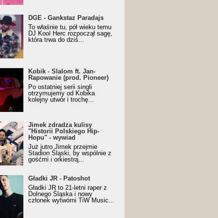
URALesko z nagrodą za
DGE - Gankstaz Paradajs
yczny/Trueschoolowy
To właśnie tu, pół wieku temu
m Roku (Popkillery 2023)
DJ Kool Herc rozpoczął sagę,
która trwa do dziś...
 - Slalom ft. Jan-
Kobik - Slalom ft. Jan-
wanie (prod. Pioneer)
Rapowanie (prod. Pioneer)
cial Music Visualiser]
Po ostatniej serii singli
otrzymujemy od Kobika
kolejny utwór i trochę...
k zdradza kulisy "Historii
Jimek zdradza kulisy
kiego Hip-Hopu" - wywiad
"Historii Polskiego Hip-
Hopu" - wywiad
Już jutro Jimek przejmie
Stadion Śląski, by wspólnie z
gośćmi i orkiestrą...
ki JR - Patoshot
Gładki JR - Patoshot
Gładki JR to 21-letni raper z
Dolnego Śląska i nowy
członek wytwórni TiW Music...