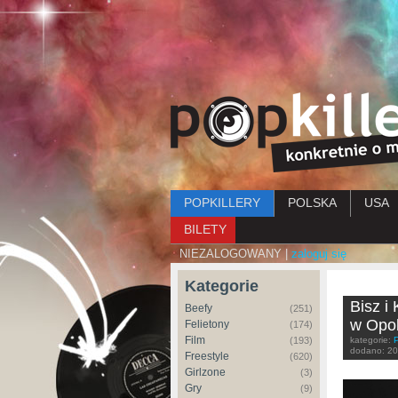
Menu główne
POPKILLERY
POLSKA
USA
BILETY
NIEZALOGOWANY |
zaloguj się
Kategorie
Bisz i
Beefy
(251)
w Opol
Felietony
(174)
Film
(193)
kategorie:
dodano:
20
Freestyle
(620)
Girlzone
(3)
Gry
(9)