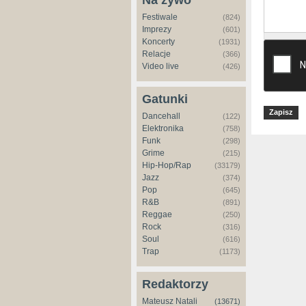
Na żywo
Festiwale
(824)
Imprezy
(601)
Koncerty
(1931)
Relacje
(366)
Video live
(426)
Gatunki
Dancehall
(122)
Elektronika
(758)
Funk
(298)
Grime
(215)
Hip-Hop/Rap
(33179)
Jazz
(374)
Pop
(645)
R&B
(891)
Reggae
(250)
Rock
(316)
Soul
(616)
Trap
(1173)
Redaktorzy
Mateusz Natali
(13671)