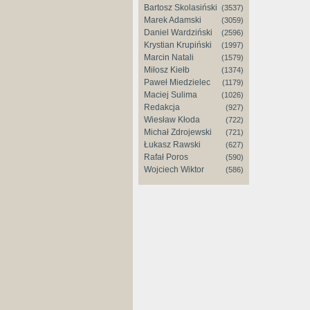
Bartosz Skolasiński
(3537)
Marek Adamski
(3059)
Daniel Wardziński
(2596)
Krystian Krupiński
(1997)
Marcin Natali
(1579)
Miłosz Kiełb
(1374)
Paweł Miedzielec
(1179)
Maciej Sulima
(1026)
Redakcja
(927)
Wiesław Kłoda
(722)
Michał Zdrojewski
(721)
Łukasz Rawski
(627)
Rafał Poros
(590)
Wojciech Wiktor
(586)