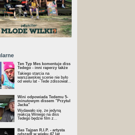
larne
Ten Typ Mes komentuje diss
Tedego - inni raperzy także
Takiego starcia na
warszawskiej scenie nie było
od wielu lat - Tede zdissował...
Wini odpowiada Tedemu 5-
minutowym dissem "Przytul
Jacka"
Wydawało się, że jedyną
reakcją Winiego na diss
Tedego będzie film z...
Bas Tajpan R.I.P. - artysta
odszedł w wieku 47 lat