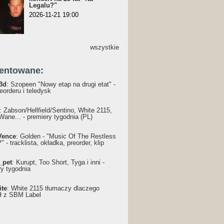
Legalu?"
2026-11-21 19:00
wszystkie
entowane:
3d
: Szopeen "Nowy etap na drugi etat" -
reorderu i teledysk
: Żabson/Hellfield/Sentino, White 2115,
Wane... - premiery tygodnia (PL)
Vence
: Golden - "Music Of The Restless
 - tracklista, okładka, preorder, klip
_pet
: Kurupt, Too Short, Tyga i inni -
ry tygodnia
ite
: White 2115 tłumaczy dlaczego
ł z SBM Label