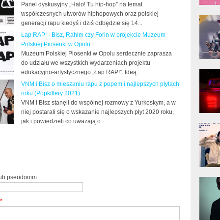
Panel dyskusyjny „Halo! Tu hip-hop” na temat
współczesnych utworów hiphopowych oraz polskiej
donG
Klas
generacji rapu kiedyś i dziś odbędzie się 14...
Albu
Łap RAP! - Bisz, Rahim czy Forin w projekcie Muzeum
Polskiej Piosenki w Opolu
Muzeum Polskiej Piosenki w Opolu serdecznie zaprasza
do udziału we wszystkich wydarzeniach projektu
Kobik
edukacyjno-artystycznego „Łap RAP!”. Ideą...
Rapo
[Offi
VNM i Bisz o mieszaniu rapu z popem i najlepszych płytach
roku (Popkillery 2021)
VNM i Bisz stanęli do wspólnej rozmowy z Yurkoskym, a w
niej postarali się o wskazanie najlepszych płyt 2020 roku,
jak i powiedzieli co uważają o...
Jime
Pols
lub pseudonim
Gład
*