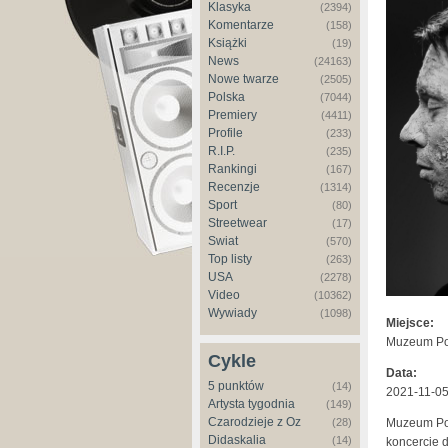
Klasyka
(2394)
Komentarze
(158)
Książki
(19)
News
(24163)
Nowe twarze
(2505)
Polska
(7044)
Premiery
(4411)
Profile
(233)
R.I.P.
(235)
Rankingi
(167)
Recenzje
(1314)
Sport
(80)
Streetwear
(17)
Świat
(570)
Top listy
(263)
USA
(2278)
Video
(10362)
Wywiady
(1098)
Miejsce:
Muzeum Pol
Cykle
Data:
5 punktów
(14)
2021-11-05
Artysta tygodnia
(149)
Czarodzieje z Oz
(28)
Muzeum Pol
Didaskalia
(14)
koncercie d