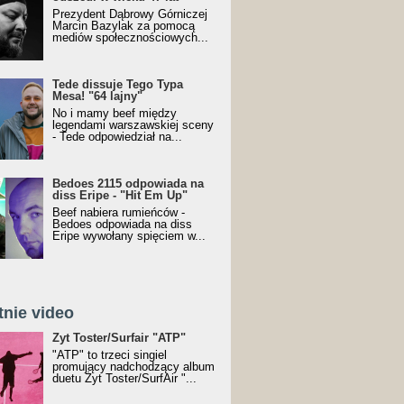
Prezydent Dąbrowy Górniczej
Marcin Bazylak za pomocą
mediów społecznościowych...
Tede dissuje Tego Typa
Mesa! "64 lajny"
No i mamy beef między
legendami warszawskiej sceny
- Tede odpowiedział na...
Bedoes 2115 odpowiada na
diss Eripe - "Hit Em Up"
Beef nabiera rumieńców -
Bedoes odpowiada na diss
Eripe wywołany spięciem w...
tnie video
Toster/SurfAir - ATP VIDEO
Żyt Toster/Surfair "ATP"
"ATP" to trzeci singiel
promujący nadchodzący album
duetu Żyt Toster/SurfAir "...