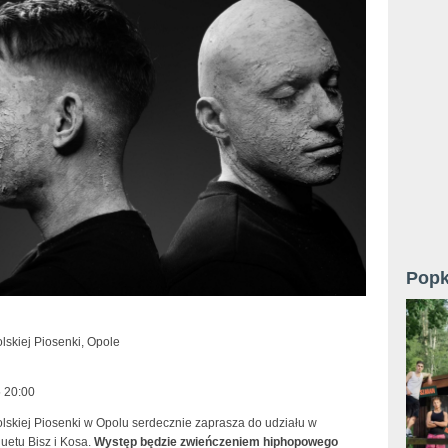
Popk
skiej Piosenki, Opole
 20:00
skiej Piosenki w Opolu serdecznie zaprasza do udziału w
uetu Bisz i Kosa.
Występ będzie zwieńczeniem hiphopowego