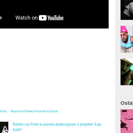
Osta
Żyt 
Kosa
Muzeum Polskiej Piosenki w Opolu
Rahim czy Forin w panelu dyskusyjnym z projektu "Łap
RAP!"