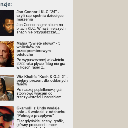
nzje:
Jon Connor i KLC "24" -
czyli rap spełnia dziecięce
marzenia
Jon Connor nagrał album na
bitach KLC. W najśmielszych
snach nie przypuszczał,...
Małpa "Święte słowa" - 5
wniosków po
przedpremierowym
odsłuchu
Po wypuszczonej w kwietniu
2022 roku płycie "Bóg nie gra
w kości" raper z...
Wiz Khalifa "Kush & O.J. 2" -
piękny prezent dla oddanych
fanów
Po naszej popkillerowej gali
stopniowo wracam do
rzeczywistości i nadrabiam...
Gkamolli z Undy wydaje
solo - 4 wnioski z odsłuchu
"Pełnego przepływu"
Filar gdyńskiej sceny, grafik,
główny producent i raper