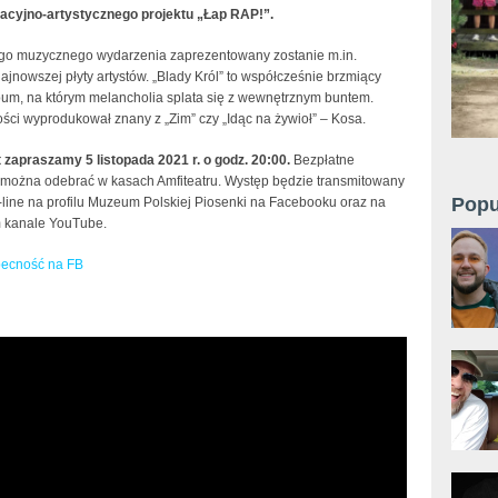
acyjno-artystycznego projektu „Łap RAP!”.
go muzycznego wydarzenia zaprezentowany zostanie m.in.
najnowszej płyty artystów. „Blady Król” to współcześnie brzmiący
bum, na którym melancholia splata się z wewnętrznym buntem.
ości wyprodukował znany z „Zim” czy „Idąc na żywioł” – Kosa.
 zapraszamy 5 listopada 2021 r. o godz. 20:00.
Bezpłatne
 można odebrać w kasach Amfiteatru. Występ będzie transmitowany
Popu
-line na profilu Muzeum Polskiej Piosenki na Facebooku oraz na
 kanale YouTube.
becność na FB
a_lap_rap_koncert.jpg
OSA - Kręgi / Joker (ft. Ńemy) (Official Video)