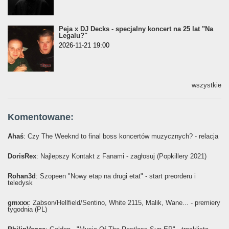
Peja x DJ Decks - specjalny koncert na 25 lat "Na
Legalu?"
2026-11-21 19:00
wszystkie
Komentowane:
Ahaś
: Czy The Weeknd to final boss koncertów muzycznych? - relacja
DorisRex
: Najlepszy Kontakt z Fanami - zagłosuj (Popkillery 2021)
Rohan3d
: Szopeen "Nowy etap na drugi etat" - start preorderu i
teledysk
gmxxx
: Żabson/Hellfield/Sentino, White 2115, Malik, Wane... - premiery
tygodnia (PL)