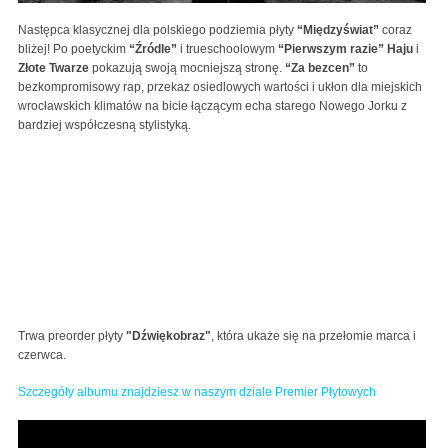
Następca klasycznej dla polskiego podziemia płyty
“Międzyświat”
coraz
bliżej! Po poetyckim
“Źródle”
i trueschoolowym
“Pierwszym razie”
Haju
i
Złote Twarze
pokazują swoją mocniejszą stronę.
“Za bezcen”
to
bezkompromisowy rap, przekaz osiedlowych wartości i ukłon dla miejskich
wrocławskich klimatów na bicie łączącym echa starego Nowego Jorku z
bardziej współczesną stylistyką.
Trwa preorder płyty
"Dźwiękobraz"
, która ukaże się na przełomie marca i
czerwca.
Szczegóły albumu znajdziesz w naszym dziale Premier Płytowych