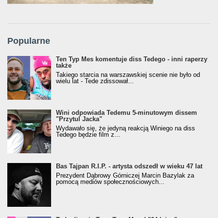
Popularne
Ten Typ Mes komentuje diss Tedego - inni raperzy
także
Takiego starcia na warszawskiej scenie nie było od
wielu lat - Tede zdissował...
Wini odpowiada Tedemu 5-minutowym dissem
"Przytul Jacka"
Wydawało się, że jedyną reakcją Winiego na diss
Tedego będzie film z...
Bas Tajpan R.I.P. - artysta odszedł w wieku 47 lat
Prezydent Dąbrowy Górniczej Marcin Bazylak za
pomocą mediów społecznościowych...