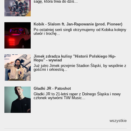
sagę, która trwa do dziś...
Kobik - Slalom ft. Jan-Rapowanie (prod. Pioneer)
Kobik - Slalom ft. Jan-Rapowanie (prod. Pioneer)
[Official Music Visualiser]
Po ostatniej serii singli otrzymujemy od Kobika kolejny
utwór i trochę...
Jimek zdradza kulisy "Historii Polskiego Hip-
Jimek zdradza kulisy "Historii Polskiego Hip-
Hopu" - wywiad
Hopu" - wywiad
Już jutro Jimek przejmie Stadion Śląski, by wspólnie z
gośćmi i orkiestrą...
Gładki JR - Patoshot
Gładki JR - Patoshot
Gładki JR to 21-letni raper z Dolnego Śląska i nowy
członek wytwórni TiW Music...
wszystkie