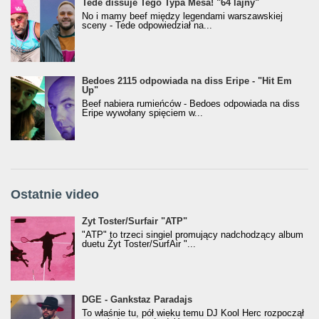
Tede dissuje Tego Typa Mesa! "64 lajny"
No i mamy beef między legendami warszawskiej
sceny - Tede odpowiedział na...
Bedoes 2115 odpowiada na diss Eripe - "Hit Em
Up"
Beef nabiera rumieńców - Bedoes odpowiada na diss
Eripe wywołany spięciem w...
Ostatnie video
Żyt Toster/SurfAir - ATP VIDEO
Żyt Toster/Surfair "ATP"
"ATP" to trzeci singiel promujący nadchodzący album
duetu Żyt Toster/SurfAir "...
donGURALesko z nagrodą za
DGE - Gankstaz Paradajs
Klasyczny/Trueschoolowy Album Roku
To właśnie tu, pół wieku temu DJ Kool Herc rozpoczął
(Popkillery 2023)