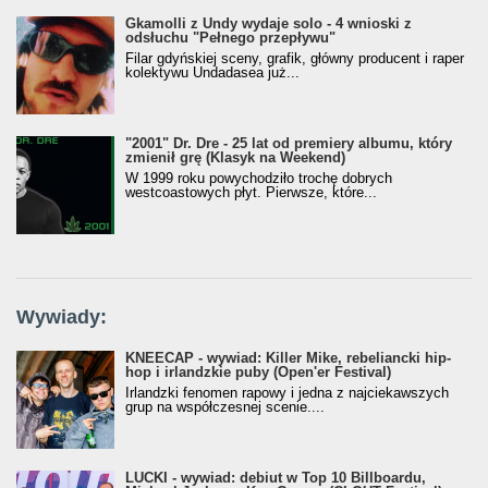
Gkamolli z Undy wydaje solo - 4 wnioski z
odsłuchu "Pełnego przepływu"
Filar gdyńskiej sceny, grafik, główny producent i raper
kolektywu Undadasea już...
"2001" Dr. Dre - 25 lat od premiery albumu, który
zmienił grę (Klasyk na Weekend)
W 1999 roku powychodziło trochę dobrych
westcoastowych płyt. Pierwsze, które...
Wywiady:
KNEECAP - wywiad: Killer Mike, rebeliancki hip-
hop i irlandzkie puby (Open'er Festival)
Irlandzki fenomen rapowy i jedna z najciekawszych
grup na współczesnej scenie....
LUCKI - wywiad: debiut w Top 10 Billboardu,