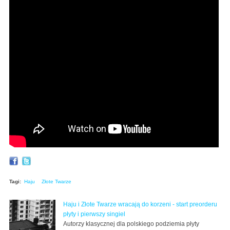
Tagi:
Haju
Złote Twarze
Haju i Złote Twarze wracają do korzeni - start preorderu
płyty i pierwszy singiel
Autorzy klasycznej dla polskiego podziemia płyty