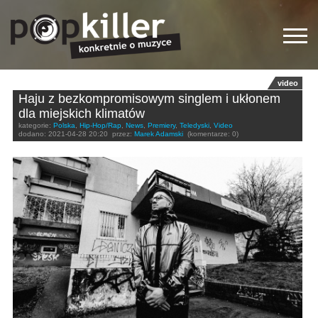
video
Haju z bezkompromisowym singlem i ukłonem
dla miejskich klimatów
kategorie:
Polska
,
Hip-Hop/Rap
,
News
,
Premiery
,
Teledyski
,
Video
dodano:
2021-04-28 20:20
przez:
Marek Adamski
(komentarze: 0)