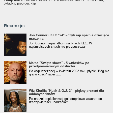
PhilipVence
: Golden - "Music Of The Restless Sun EP" - tracklista,
okładka, preorder, klip
Recenzje:
Jon Connor i KLC "24" - czyli rap spełnia dziecięce
marzenia
Jon Connor nagrał album na bitach KLC. W
najśmielszych snach nie przypuszczał,...
Małpa "Święte słowa" - 5 wniosków po
przedpremierowym odsłuchu
Po wypuszczonej w kwietniu 2022 roku płycie "Bóg nie
gra w kości" raper z...
Wiz Khalifa "Kush & O.J. 2" - piękny prezent dla
oddanych fanów
Po naszej popkillerowej gali stopniowo wracam do
rzeczywistości i nadrabiam...