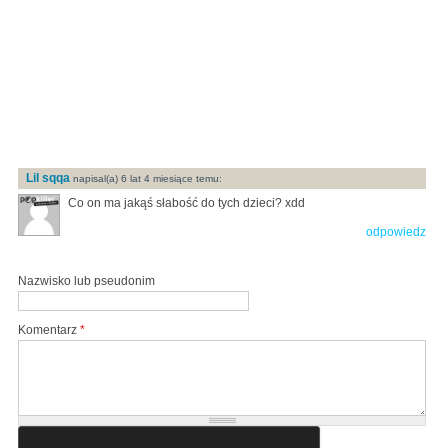
Lil sqqa
napisal(a) 6 lat 4 miesiące temu:
Co on ma jakąś słabość do tych dzieci? xdd
odpowiedz
Nazwisko lub pseudonim
Komentarz
*