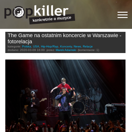
The Game na ostatnim koncercie w Warszawie -
fotorelacja
kategorie:
Polska
,
USA
,
Hip-Hop/Rap
,
Koncerty
,
News
,
Relacje
dodano:
2020-03-09 16:00
przez:
Marek Adamski
(komentarze: 1)