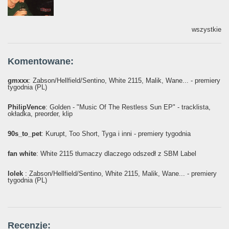
wszystkie
Komentowane:
gmxxx
: Żabson/Hellfield/Sentino, White 2115, Malik, Wane... - premiery
tygodnia (PL)
PhilipVence
: Golden - "Music Of The Restless Sun EP" - tracklista,
okładka, preorder, klip
90s_to_pet
: Kurupt, Too Short, Tyga i inni - premiery tygodnia
fan white
: White 2115 tłumaczy dlaczego odszedł z SBM Label
lolek
: Żabson/Hellfield/Sentino, White 2115, Malik, Wane... - premiery
tygodnia (PL)
Recenzje: