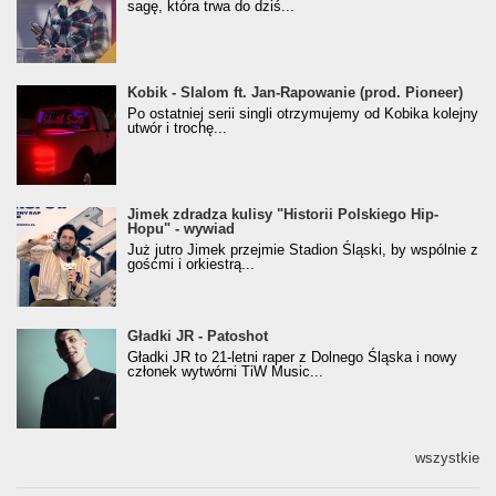
sagę, która trwa do dziś...
Kobik - Slalom ft. Jan-Rapowanie (prod. Pioneer)
Kobik - Slalom ft. Jan-Rapowanie (prod. Pioneer)
[Official Music Visualiser]
Po ostatniej serii singli otrzymujemy od Kobika kolejny
utwór i trochę...
Jimek zdradza kulisy "Historii Polskiego Hip-
Jimek zdradza kulisy "Historii Polskiego Hip-
Hopu" - wywiad
Hopu" - wywiad
Już jutro Jimek przejmie Stadion Śląski, by wspólnie z
gośćmi i orkiestrą...
Gładki JR - Patoshot
Gładki JR - Patoshot
Gładki JR to 21-letni raper z Dolnego Śląska i nowy
członek wytwórni TiW Music...
wszystkie