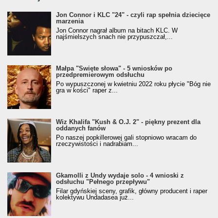
Jon Connor i KLC "24" - czyli rap spełnia dziecięce
marzenia
Jon Connor nagrał album na bitach KLC. W
najśmielszych snach nie przypuszczał,...
Małpa "Święte słowa" - 5 wniosków po
przedpremierowym odsłuchu
Po wypuszczonej w kwietniu 2022 roku płycie "Bóg nie
gra w kości" raper z...
Wiz Khalifa "Kush & O.J. 2" - piękny prezent dla
oddanych fanów
Po naszej popkillerowej gali stopniowo wracam do
rzeczywistości i nadrabiam...
Gkamolli z Undy wydaje solo - 4 wnioski z
odsłuchu "Pełnego przepływu"
Filar gdyńskiej sceny, grafik, główny producent i raper
kolektywu Undadasea już...