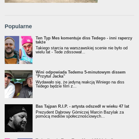
Popularne
Ten Typ Mes komentuje diss Tedego - inni raperzy
także
Takiego starcia na warszawskiej scenie nie było od
wielu lat - Tede zdissował...
Wini odpowiada Tedemu 5-minutowym dissem
"Przytul Jacka"
Wydawało się, że jedyną reakcją Winiego na diss
Tedego będzie film z...
Bas Tajpan R.I.P. - artysta odszedł w wieku 47 lat
Prezydent Dąbrowy Górniczej Marcin Bazylak za
pomocą mediów społecznościowych...