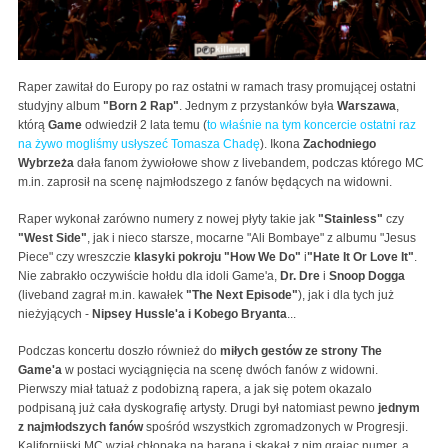
Raper zawitał do Europy po raz ostatni w ramach trasy promującej ostatni
studyjny album
"Born 2 Rap"
. Jednym z przystanków była
Warszawa
,
którą
Game
odwiedził 2 lata temu (
to właśnie na tym koncercie ostatni raz
na żywo mogliśmy usłyszeć Tomasza Chadę
). Ikona
Zachodniego
Wybrzeża
dała fanom żywiołowe show z livebandem, podczas którego MC
m.in. zaprosił na scenę najmłodszego z fanów będących na widowni.
Raper wykonał zarówno numery z nowej płyty takie jak
"Stainless"
czy
"West Side"
, jak i nieco starsze, mocarne "Ali Bombaye" z albumu "Jesus
Piece" czy wreszczie
klasyki pokroju "How We Do"
i
"Hate It Or Love It"
.
Nie zabrakło oczywiście hołdu dla idoli Game'a,
Dr. Dre
i
Snoop Dogga
(liveband zagrał m.in. kawałek
"The Next Episode"
), jak i dla tych już
nieżyjących -
Nipsey Hussle'a i Kobego Bryanta
...
Podczas koncertu doszło również do
miłych gestów ze strony The
Game'a
w postaci wyciągnięcia na scenę dwóch fanów z widowni.
Pierwszy miał tatuaż z podobizną rapera, a jak się potem okazalo
podpisaną już cała dyskografię artysty. Drugi był natomiast pewno
jednym
z najmłodszych fanów
spośród wszystkich zgromadzonych w Progresji.
Kalifornijski MC wziął chłopaka na barana i skakał z nim grając numer, a