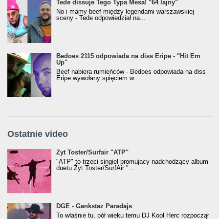
Tede dissuje Tego Typa Mesa! "64 lajny"
No i mamy beef między legendami warszawskiej
sceny - Tede odpowiedział na...
Bedoes 2115 odpowiada na diss Eripe - "Hit Em
Up"
Beef nabiera rumieńców - Bedoes odpowiada na diss
Eripe wywołany spięciem w...
Ostatnie video
Żyt Toster/SurfAir - ATP VIDEO
Żyt Toster/Surfair "ATP"
"ATP" to trzeci singiel promujący nadchodzący album
duetu Żyt Toster/SurfAir "...
donGURALesko z nagrodą za
DGE - Gankstaz Paradajs
Klasyczny/Trueschoolowy Album Roku
To właśnie tu, pół wieku temu DJ Kool Herc rozpoczął
(Popkillery 2023)