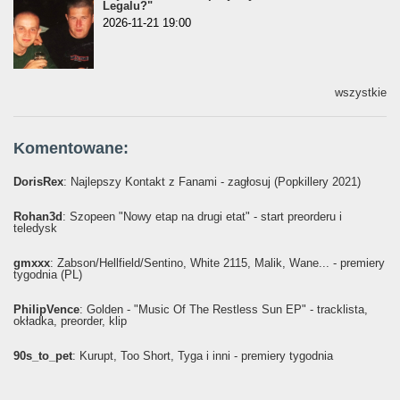
Legalu?"
2026-11-21 19:00
wszystkie
Komentowane:
DorisRex
: Najlepszy Kontakt z Fanami - zagłosuj (Popkillery 2021)
Rohan3d
: Szopeen "Nowy etap na drugi etat" - start preorderu i
teledysk
gmxxx
: Żabson/Hellfield/Sentino, White 2115, Malik, Wane... - premiery
tygodnia (PL)
PhilipVence
: Golden - "Music Of The Restless Sun EP" - tracklista,
okładka, preorder, klip
90s_to_pet
: Kurupt, Too Short, Tyga i inni - premiery tygodnia