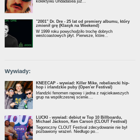
kolektywu Undadasea już...
"2001" Dr. Dre - 25 lat od premiery albumu, który
zmienił grę (Klasyk na Weekend)
W 1999 roku powychodziło trochę dobrych
westcoastowych płyt. Pierwsze, które...
Wywiady:
KNEECAP - wywiad: Killer Mike, rebeliancki hip-
hop i irlandzkie puby (Open'er Festival)
Irlandzki fenomen rapowy i jedna z najciekawszych
grup na współczesnej scenie....
LUCKI - wywiad: debiut w Top 10 Billboardu,
Michael Jackson, Ken Carson (CLOUT Festival)
Tegoroczny CLOUT Festival zdecydowanie nie był
pozbawiony wrażeń. Niedługo po...