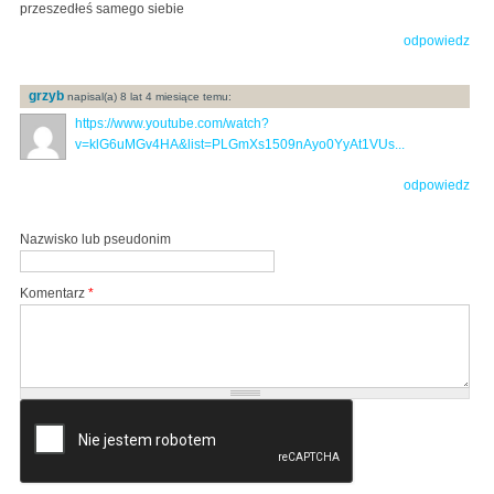
przeszedłeś samego siebie
odpowiedz
grzyb
napisal(a) 8 lat 4 miesiące temu:
https://www.youtube.com/watch?
v=klG6uMGv4HA&list=PLGmXs1509nAyo0YyAt1VUs...
odpowiedz
Nazwisko lub pseudonim
Komentarz
*