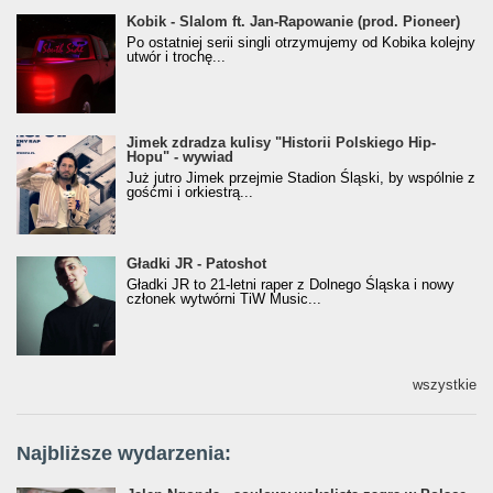
Kobik - Slalom ft. Jan-Rapowanie (prod. Pioneer)
Kobik - Slalom ft. Jan-Rapowanie (prod. Pioneer)
[Official Music Visualiser]
Po ostatniej serii singli otrzymujemy od Kobika kolejny
utwór i trochę...
Jimek zdradza kulisy "Historii Polskiego Hip-
Jimek zdradza kulisy "Historii Polskiego Hip-
Hopu" - wywiad
Hopu" - wywiad
Już jutro Jimek przejmie Stadion Śląski, by wspólnie z
gośćmi i orkiestrą...
Gładki JR - Patoshot
Gładki JR - Patoshot
Gładki JR to 21-letni raper z Dolnego Śląska i nowy
członek wytwórni TiW Music...
wszystkie
Najbliższe wydarzenia: