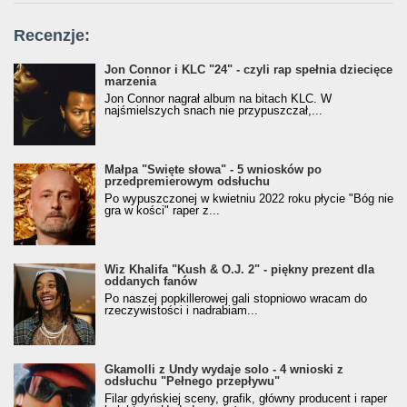
Recenzje:
Jon Connor i KLC "24" - czyli rap spełnia dziecięce
marzenia
Jon Connor nagrał album na bitach KLC. W
najśmielszych snach nie przypuszczał,...
Małpa "Święte słowa" - 5 wniosków po
przedpremierowym odsłuchu
Po wypuszczonej w kwietniu 2022 roku płycie "Bóg nie
gra w kości" raper z...
Wiz Khalifa "Kush & O.J. 2" - piękny prezent dla
oddanych fanów
Po naszej popkillerowej gali stopniowo wracam do
rzeczywistości i nadrabiam...
Gkamolli z Undy wydaje solo - 4 wnioski z
odsłuchu "Pełnego przepływu"
Filar gdyńskiej sceny, grafik, główny producent i raper