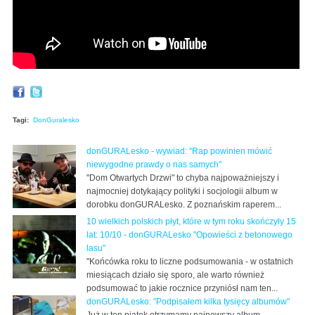
Tagi:
DonGuralesko
donGURALesko - wywiad: "Rap powinien mówić
niewygodne prawdy o nas samych"
"Dom Otwartych Drzwi" to chyba najpoważniejszy i
najmocniej dotykający polityki i socjologii album w
dorobku donGURALesko. Z poznańskim raperem...
10 wielkich polskich płyt, które w tym roku skończyły 15
lat: 10/10 - donGURALesko "Opowieści z betonowego
lasu"
"Końcówka roku to liczne podsumowania - w ostatnich
miesiącach działo się sporo, ale warto również
podsumować to jakie rocznice przyniósł nam ten...
donGURALesko: "Podpisałem kilka tysięcy albumów"