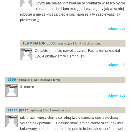
Gdyby nie białas to nawet na ochroniarza w Tesco by cie
nie zatrudnili bo i tam mózg jest wymagany jak w każdej
robocie a nie że ktoś za ciebie coś napisze a ty zaśpiewasz jak
pizdeczka ;)
odpowiedz
TERMINATOR 3000...
napisal(a) 8 lat 4 miesiące temu:
Oo jakiś gimb się nawet przysrał. Farmazon przedział
12-14 obstawiam w ciemno. Tfu!
odpowiedz
2355
napisal(a) 8 lat 4 miesiące temu:
31marca
odpowiedz
szast_prast
napisal(a) 8 lat 4 miesiące temu:
jaki orator. wiesz Górny co robią twoje dzieci w sieci?słuchają
5ciu chinek pewnie. już dawno straciłem do ciebie szacunek lisie
farbowany ale to podpinanie się pod to to jest tak słabe że nawet