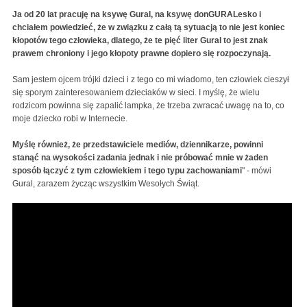
Ja od 20 lat pracuję na ksywę Gural, na ksywę donGURALesko i
chciałem powiedzieć, że w związku z całą tą sytuacją to nie jest koniec
kłopotów tego człowieka, dlatego, że te pięć liter Gural to jest znak
prawem chroniony i jego kłopoty prawne dopiero się rozpoczynają.
Sam jestem ojcem trójki dzieci i z tego co mi wiadomo, ten człowiek cieszył
się sporym zainteresowaniem dzieciaków w sieci. I myślę, że wielu
rodzicom powinna się zapalić lampka, że trzeba zwracać uwagę na to, co
moje dziecko robi w Internecie.
Myślę również, że przedstawiciele mediów, dziennikarze, powinni
stanąć na wysokości zadania jednak i nie próbować mnie w żaden
sposób łączyć z tym człowiekiem i tego typu zachowaniami
" - mówi
Gural, zarazem życząc wszystkim Wesołych Świąt.
Oświadczenie donGURALesko w sprawie afery tzw.
"gurala"