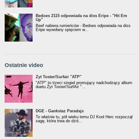
Bedoes 2115 odpowiada na diss Eripe - "Hit Em
Up"
Beef nabiera rumieńców - Bedoes odpowiada na diss
Eripe wywołany spięciem w...
Ostatnie video
Żyt Toster/SurfAir - ATP VIDEO
Żyt Toster/Surfair "ATP"
"ATP" to trzeci singiel promujący nadchodzący album
duetu Żyt Toster/SurfAir "...
donGURALesko z nagrodą za
DGE - Gankstaz Paradajs
Klasyczny/Trueschoolowy Album Roku
To właśnie tu, pół wieku temu DJ Kool Herc rozpoczął
(Popkillery 2023)
sagę, która trwa do dziś...