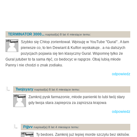
TERMINATOR 3000...
napisal(a) 8 lat 4 miesiące temu:
Szybko się Chłop zorientował. Wpisuję w YouTube "Gural".. A tam
pierwsze co, to ten Dewiant & Kulfon wyskakuje.. a na dalszych
pozycjach pojawia się ten klasyczny Gural. Wspomnę tylko że
Gural jutuber to ta sama rtęć, co bedocyc w rapgrze. Obaj lubią młode
Panny i nie chodzi o znak zodiaku.
odpowiedz
Twojsyary
napisal(a) 8 lat 4 miesiące temu:
Zamknij pysk farmazonie, młode panienki to lubi twój stary
gdy twoja stara zapieprza za zajnizsza krajowa
odpowiedz
Ftjjvv
napisal(a) 8 lat 4 miesiące temu:
Ty bedoes. Zamknij już lepiej morde szczylu bez skilsów.