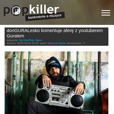
donGURALesko komentuje aferę z youtuberem
Guralem
kategorie:
Hip-Hop/Rap
,
News
dodano:
2018-03-31 19:20
przez:
Mateusz Natali
(komentarze: 7)