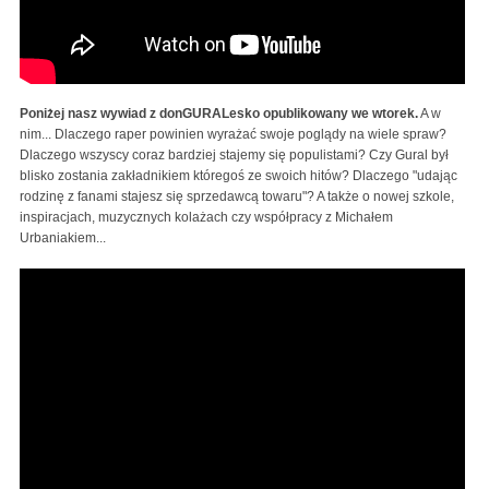
Poniżej nasz wywiad z donGURALesko opublikowany we wtorek.
A w
nim... Dlaczego raper powinien wyrażać swoje poglądy na wiele spraw?
Dlaczego wszyscy coraz bardziej stajemy się populistami? Czy Gural był
blisko zostania zakładnikiem któregoś ze swoich hitów? Dlaczego "udając
rodzinę z fanami stajesz się sprzedawcą towaru"? A także o nowej szkole,
inspiracjach, muzycznych kolażach czy współpracy z Michałem
Urbaniakiem...