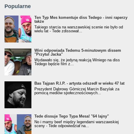
Popularne
Ten Typ Mes komentuje diss Tedego - inni raperzy
także
Takiego starcia na warszawskiej scenie nie było od
wielu lat - Tede zdissował...
Wini odpowiada Tedemu 5-minutowym dissem
"Przytul Jacka"
Wydawało się, że jedyną reakcją Winiego na diss
Tedego będzie film z...
Bas Tajpan R.I.P. - artysta odszedł w wieku 47 lat
Prezydent Dąbrowy Górniczej Marcin Bazylak za
pomocą mediów społecznościowych...
Tede dissuje Tego Typa Mesa! "64 lajny"
No i mamy beef między legendami warszawskiej
sceny - Tede odpowiedział na...