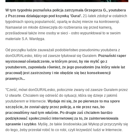
W tym tygodniu poznańska policja zatrzymała Grzegorza G., youtubera
z Pszczewa działającego pod ksywką 'Gural'.
21-latek zdobył w ostatnich
tygodniach sporą popularność, opartą w dużej mierze na kontrowersji.
Namawiał on młode dziewczęta do rozbierania się przed kamerą,
prześladował także inne osoby w sieci - ostro wypunktował to w swoim
materiale S.A. Wardęga.
Od początku ludzie zauważali podobieństwo pseudonimu youtubera z
donGURALesko, który od zawsze tytułował się Guralem.
Poznański raper
wystosował oświadczenie, w którym prosi, by nie mylić go z
youtuberem, zapowiada również, że jego pseudonim (na który wiele lat
pracował) jest zastrzeżony i nie obędzie się bez konsekwencji
prawnych...
"Cześć, mówi donGURALesko, potocznie zwany od zawsze Guralem przez
U otwarte. Chciałem się odnieść do sytuacji, która się dzieje z jakimś
youtuberem w Internecie.
Wydaje mi się, że po pierwsze to ma spore
szczęście, że został ujęty przez policję, a nie przez nas, bo
pracowaliśmy nad tym właśnie. Po drugie zaś chciałem bardzo
podziękować społeczności internetowej za to, że zainterweniowała
sprawnie i szybko
. Myślę, że takie środowiska jak Wykop.pl przyczyniły się
do tego, żeby przestał robić to co robi, czyli krzywdzić ludzi w Internecie.