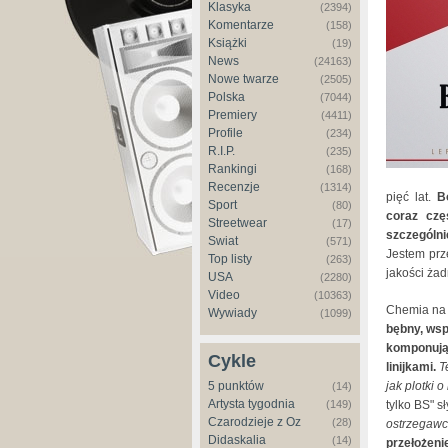
Klasyka
(2394)
Komentarze
(158)
Książki
(19)
News
(24163)
Nowe twarze
(2505)
Polska
(7044)
Premiery
(4411)
Profile
(234)
R.I.P.
(235)
Rankingi
(168)
Recenzje
(1314)
pięć lat.
B
Sport
(80)
coraz czę
Streetwear
(17)
szczególn
Świat
(571)
Jestem prze
Top listy
(263)
jakości żad
USA
(2280)
Video
(10363)
Chemia na 
Wywiady
(1099)
bębny, wsp
komponują 
Cykle
linijkami.
T
5 punktów
jak plotki 
(14)
Artysta tygodnia
(149)
tylko BS" 
Czarodzieje z Oz
(28)
ostrzegawc
Didaskalia
(14)
przełożeni