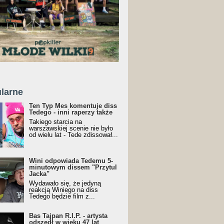
larne
Ten Typ Mes komentuje diss
Tedego - inni raperzy także
Takiego starcia na
warszawskiej scenie nie było
od wielu lat - Tede zdissował...
Wini odpowiada Tedemu 5-
minutowym dissem "Przytul
Jacka"
Wydawało się, że jedyną
reakcją Winiego na diss
Tedego będzie film z...
Bas Tajpan R.I.P. - artysta
odszedł w wieku 47 lat