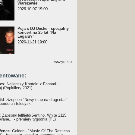
Warszawie
2026-10-07 19:00
Peja x DJ Decks - specjalny
koncert na 25 lat "Na
Legalu?"
2026-11-21 19:00
wszystkie
entowane:
ex
: Najlepszy Kontakt z Fanami -
j (Popkillery 2021)
3d
: Szopeen "Nowy etap na drugi etat" -
reorderu i teledysk
: Żabson/Hellfield/Sentino, White 2115,
Wane... - premiery tygodnia (PL)
Vence
: Golden - "Music Of The Restless
 - tracklista, okładka, preorder, klip