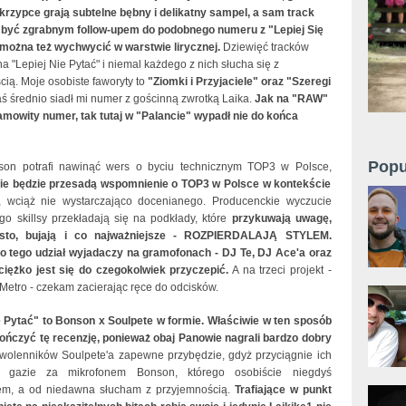
krzypce grają subtelne bębny i delikatny sampel, a sam track
 być zgrabnym follow-upem do podobnego numeru z "Lepiej Się
 można też wychwycić w warstwie lirycznej.
Dziewięć tracków
na "Lepiej Nie Pytać" i niemal każdego z nich słucha się z
ią. Moje osobiste faworyty to
"Ziomki i Przyjaciele" oraz "Szeregi
aś średnio siadł mi numer z gościnną zwrotką Laika.
Jak na "RAW"
samowity numer, tak tutaj w "Palancie" wypadł nie do końca
Popu
son potrafi nawinąć wers o byciu technicznym TOP3 w Polsce,
ie będzie przesadą wspomnienie o TOP3 w Polsce w kontekście
, wciąż nie wystarczająco docenianego. Producenckie wyczucie
ego skillsy przekładają się na podkłady, które
przykuwają uwagę,
sto, bujają i co najważniejsze - ROZPIERDALAJĄ STYLEM.
 tego udział wyjadaczy na gramofonach - DJ Te, DJ Ace'a oraz
 ciężko jest się do czegokolwiek przyczepić.
A na trzeci projekt -
Metro - czekam zacierając ręce do odcisków.
e Pytać" to Bonson x Soulpete w formie. Właściwie w ten sposób
ńczyć tę recenzję, ponieważ obaj Panowie nagrali bardzo dobry
olenników Soulpete'a zapewne przybędzie, gdyż przyciągnie ich
 gazie za mikrofonem Bonson, którego osobiście niegdyś
em, a od niedawna słucham z przyjemnością.
Trafiające w punkt