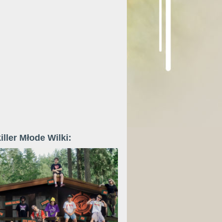
iller Młode Wilki: