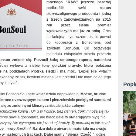
mocnego "RAW" jeszcze bardziej
podkreślił swój status
pierwszoligowego producenta i jedną
z trzech zapowiedzianych na 2015
rok przez siebie premier
wydawniczych ma już za sobą
. Czas
na kolejną - tym razem jest to powrót
do kooperacji z Bonsonem, pod
szyldem BonSoul. Od ostatniego
materiału chłopaków minęło przeszło
onson zmienił się. Porzucił łatkę smutnego rapera, natomiast
ściej wylewa z siebie tony gorzkiej prawdy, która położona
ie na podkładach Piotrka siedzi i ma moc.
"Lepiej Nie Pytać"?
konany, że tak, bowiem materiał jest przedni i nie mam co do jego
nych pytań.
Popk
lini Bonson-Soulpete wciąż działa odpowiednio.
Mocne, brudne
ierane trzeszczącym basem i pieczołowicie pociętymi samplami
się ze zmiennymi klimatycznie, ale jakże celnymi
echnicznie kurwa TOP 3 w Polsce. Bez ciśnień, trójki mnożą się tak
o mnie
nawija gospodarz, ale nieco dalej w otwierającym płytę "To
słyszymy
Nie wymagam nic już od tej branży. Ty potraktuj to jak strzał
zy - nowy BonSoul
.
Bardzo dobre otwarcie materiału ma swoje
e w następnych trackach. Dalej mamy "Siema! Cześć!", gdzie