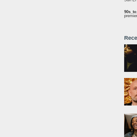
90s_to
premie
Rece