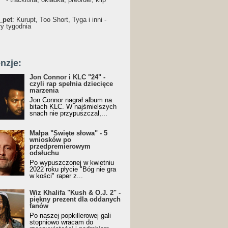
_pet
: Kurupt, Too Short, Tyga i inni -
ry tygodnia
nzje:
Jon Connor i KLC "24" -
czyli rap spełnia dziecięce
marzenia
Jon Connor nagrał album na
bitach KLC. W najśmielszych
snach nie przypuszczał,...
Małpa "Święte słowa" - 5
wniosków po
przedpremierowym
odsłuchu
Po wypuszczonej w kwietniu
2022 roku płycie "Bóg nie gra
w kości" raper z...
Wiz Khalifa "Kush & O.J. 2" -
piękny prezent dla oddanych
fanów
Po naszej popkillerowej gali
stopniowo wracam do