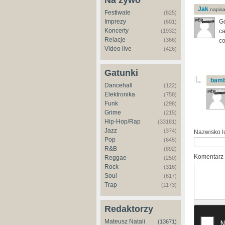
Na żywo
Jak
napisal
Festiwale
(825)
Imprezy
Gd
(601)
Koncerty
(1932)
ca
Relacje
(366)
co
Video live
(426)
Gatunki
bamb
Dancehall
(122)
Elektronika
(758)
Funk
(298)
Grime
(215)
Hip-Hop/Rap
(33181)
Jazz
(374)
Nazwisko 
Pop
(645)
R&B
(892)
Komentarz
Reggae
(250)
Rock
(316)
Soul
(617)
Trap
(1173)
Redaktorzy
Mateusz Natali
(13671)