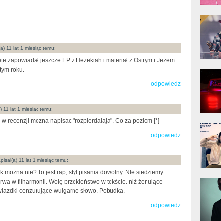
donG
Klas
Albu
a) 11 lat 1 miesiąc temu:
te zapowiadał jeszcze EP z Hezekiah i materiał z Ostrym i Jeżem
tym roku.
Kobik
Rapo
[Offi
odpowiedz
) 11 lat 1 miesiąc temu:
 w recenzji mozna napisac "rozpierdalaja". Co za poziom [*]
Jime
Pols
odpowiedz
pisal(a) 11 lat 1 miesiąc temu:
k można nie? To jest rap, styl pisania dowolny. NIe siedziemy
Gład
rwa w filharmonii. Wolę przekleństwo w tekście, niż żenujące
iazdki cenzurujące wulgarne słowo. Pobudka.
odpowiedz