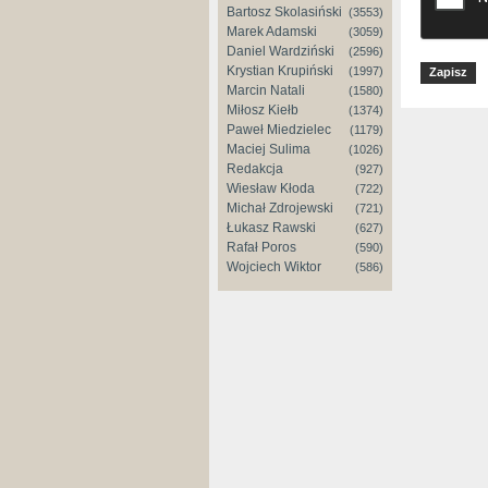
Bartosz Skolasiński
(3553)
Marek Adamski
(3059)
Daniel Wardziński
(2596)
Krystian Krupiński
(1997)
Marcin Natali
(1580)
Miłosz Kiełb
(1374)
Paweł Miedzielec
(1179)
Maciej Sulima
(1026)
Redakcja
(927)
Wiesław Kłoda
(722)
Michał Zdrojewski
(721)
Łukasz Rawski
(627)
Rafał Poros
(590)
Wojciech Wiktor
(586)