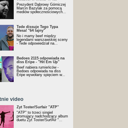
Prezydent Dąbrowy Górniczej
Marcin Bazylak za pomocą
mediów społecznościowych...
Tede dissuje Tego Typa
Mesa! "64 lajny"
No i mamy beef między
legendami warszawskiej sceny
- Tede odpowiedział na...
Bedoes 2115 odpowiada na
diss Eripe - "Hit Em Up"
Beef nabiera rumieńców -
Bedoes odpowiada na diss
Eripe wywołany spięciem w...
tnie video
Toster/SurfAir - ATP VIDEO
Żyt Toster/Surfair "ATP"
"ATP" to trzeci singiel
promujący nadchodzący album
duetu Żyt Toster/SurfAir "...