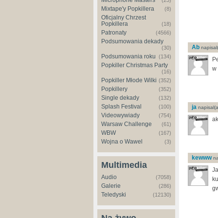
Microphone Masters
(23)
Mixtape'y Popkillera
(8)
Oficjalny Chrzest
Popkillera
(18)
Patronaty
(4566)
Podsumowania dekady
Ab
(30)
napisal(
Podsumowania roku
(134)
Pe
Popkiller Christmas Party
w 
(16)
Popkiller Młode Wilki
(352)
Popkillery
(352)
Single dekady
(132)
Splash Festival
(100)
ja
napisal(a
Videowywiady
(754)
ak
Warsaw Challenge
(61)
WBW
(167)
Wojna o Wawel
(3)
kewww
na
Multimedia
Ja
Audio
(7058)
ku
Galerie
(286)
gw
Teledyski
(12130)