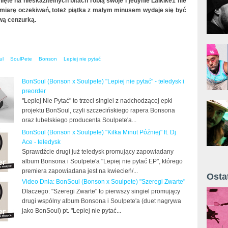
inięte na nieskazitelnych bitach robią swoje i jedynie Laikike1 nie
miarę oczekiwań, toteż piątka z małym minusem wydaje się być
wą cenzurką.
ul
SoulPete
Bonson
Lepiej nie pytać
BonSoul (Bonson x Soulpete) "Lepiej nie pytać" - teledysk i
preorder
"Lepiej Nie Pytać" to trzeci singiel z nadchodzącej epki
projektu BonSoul, czyli szczecińskiego rapera Bonsona
oraz lubelskiego producenta Soulpete'a...
BonSoul (Bonson x Soulpete) "Kilka Minut Później" ft. Dj
Ace - teledysk
Sprawdźcie drugi już teledysk promujący zapowiadany
album Bonsona i Soulpete'a "Lepiej nie pytać EP", którego
premiera zapowiadana jest na kwiecień/...
Osta
Video Dnia: BonSoul (Bonson x Soulpete) "Szeregi Zwarte"
Żyt 
Dlaczego: "Szeregi Zwarte" to pierwszy singiel promujący
drugi wspólny album Bonsona i Soulpete'a (duet nagrywa
jako BonSoul) pt. "Lepiej nie pytać...