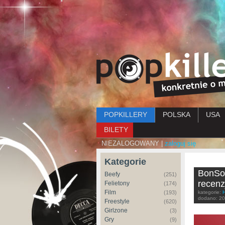
Menu główne
POPKILLERY
POLSKA
USA
BILETY
NIEZALOGOWANY |
zaloguj się
Kategorie
BonSou
Beefy
(251)
recenz
Felietony
(174)
Film
(193)
kategorie:
dodano:
20
Freestyle
(620)
Girlzone
(3)
Gry
(9)