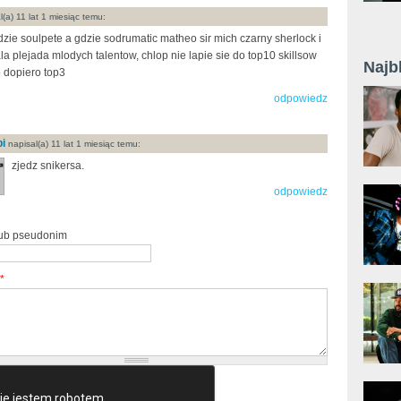
(a) 11 lat 1 miesiąc temu:
zie soulpete a gdzie sodrumatic matheo sir mich czarny sherlock i
la plejada mlodych talentow, chlop nie lapie sie do top10 skillsow
Najb
 dopiero top3
odpowiedz
i
napisal(a) 11 lat 1 miesiąc temu:
zjedz snikersa.
odpowiedz
lub pseudonim
*