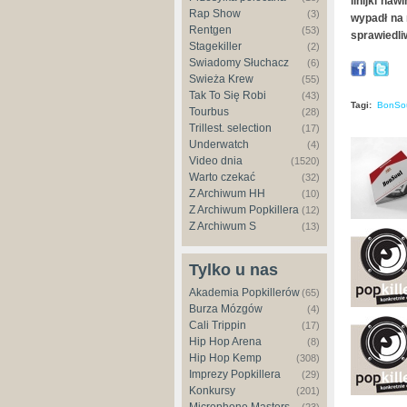
linijki naw
Rap Show
(3)
wypadł na 
Rentgen
(53)
sprawiedli
Stagekiller
(2)
Świadomy Słuchacz
(6)
Świeża Krew
(55)
Tak To Się Robi
(43)
Tagi:
BonSo
Tourbus
(28)
Trillest. selection
(17)
Underwatch
(4)
Video dnia
(1520)
Warto czekać
(32)
Z Archiwum HH
(10)
Z Archiwum Popkillera
(12)
Z Archiwum S
(13)
Tylko u nas
Akademia Popkillerów
(65)
Burza Mózgów
(4)
Cali Trippin
(17)
Hip Hop Arena
(8)
Hip Hop Kemp
(308)
Imprezy Popkillera
(29)
Konkursy
(201)