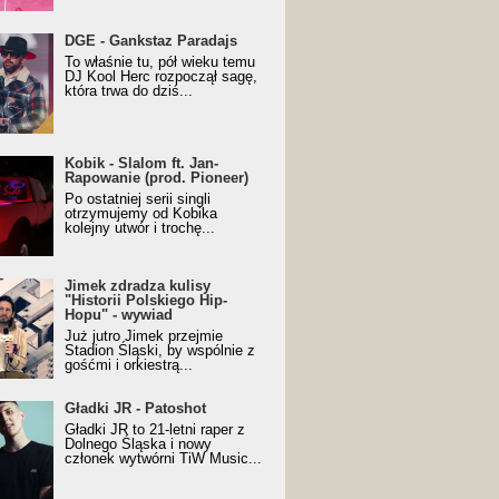
URALesko z nagrodą za
DGE - Gankstaz Paradajs
yczny/Trueschoolowy
To właśnie tu, pół wieku temu
m Roku (Popkillery 2023)
DJ Kool Herc rozpoczął sagę,
która trwa do dziś...
 - Slalom ft. Jan-
Kobik - Slalom ft. Jan-
wanie (prod. Pioneer)
Rapowanie (prod. Pioneer)
cial Music Visualiser]
Po ostatniej serii singli
otrzymujemy od Kobika
kolejny utwór i trochę...
k zdradza kulisy "Historii
Jimek zdradza kulisy
kiego Hip-Hopu" - wywiad
"Historii Polskiego Hip-
Hopu" - wywiad
Już jutro Jimek przejmie
Stadion Śląski, by wspólnie z
gośćmi i orkiestrą...
ki JR - Patoshot
Gładki JR - Patoshot
Gładki JR to 21-letni raper z
Dolnego Śląska i nowy
członek wytwórni TiW Music...