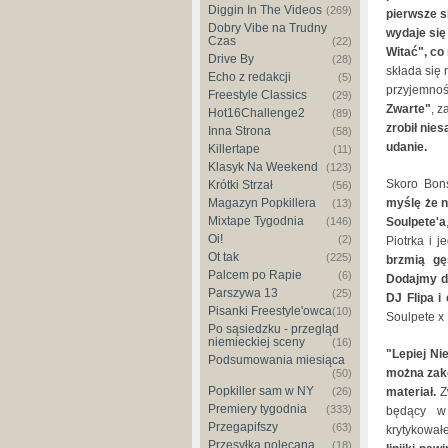
Diggin In The Videos
(269)
pierwsze s
Dobry Vibe na Trudny
wydaje się
Czas
(22)
Witać", co
Drive By
(28)
składa się 
Echo z redakcji
(5)
przyjemnośc
Freestyle Classics
(29)
Zwarte"
, z
Hot16Challenge2
(89)
zrobił nie
Inna Strona
(58)
udanie.
Killertape
(11)
Klasyk Na Weekend
(123)
Skoro Bon
Krótki Strzał
(56)
Magazyn Popkillera
myślę że n
(13)
Mixtape Tygodnia
(146)
Soulpete'a
Oi!
(2)
Piotrka i j
Ot tak
(225)
brzmią gę
Palcem po Rapie
(6)
Dodajmy do
Parszywa 13
(25)
DJ Flipa i
Pisanki Freestyle'owca
(10)
Soulpete x 
Po sąsiedzku - przegląd
niemieckiej sceny
(16)
"Lepiej Ni
Podsumowania miesiąca
można zako
(50)
Popkiller sam w NY
(26)
materiał.
Zw
Premiery tygodnia
(333)
będący w
Przegapifszy
(63)
krytykował
Przesyłka polecana
(18)