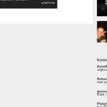
Kom
DorisR
zagłosu
Rohan
start p
gmxxx
Malik, 
Philip
Sun EP"