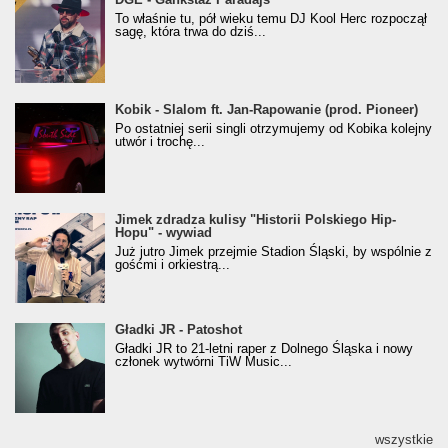
Klasyczny/Trueschoolowy Album Roku
To właśnie tu, pół wieku temu DJ Kool Herc rozpoczął
(Popkillery 2023)
sagę, która trwa do dziś...
Kobik - Slalom ft. Jan-Rapowanie (prod. Pioneer)
Kobik - Slalom ft. Jan-Rapowanie (prod. Pioneer)
[Official Music Visualiser]
Po ostatniej serii singli otrzymujemy od Kobika kolejny
utwór i trochę...
Jimek zdradza kulisy "Historii Polskiego Hip-
Jimek zdradza kulisy "Historii Polskiego Hip-
Hopu" - wywiad
Hopu" - wywiad
Już jutro Jimek przejmie Stadion Śląski, by wspólnie z
gośćmi i orkiestrą...
Gładki JR - Patoshot
Gładki JR - Patoshot
Gładki JR to 21-letni raper z Dolnego Śląska i nowy
członek wytwórni TiW Music...
wszystkie