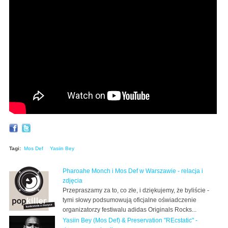
Mos Def ft Talib Kweli Know That
Tagi:
Mos Def
Yasiin Bey
Pharoahe Monch i Mos Def w Warszawie - relacja i
zdjęcia
Przepraszamy za to, co złe, i dziękujemy, że byliście -
tymi słowy podsumowują oficjalne oświadczenie
organizatorzy festiwalu adidas Originals Rocks...
Yasiin Bey (Mos Def) & Preservation "REcstatic" -