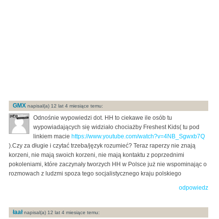
GMX
napisal(a) 12 lat 4 miesiące temu:
Odnośnie wypowiedzi dot. HH to ciekawe ile osób tu
wypowiadających się widziało chociażby Freshest Kids( tu pod
linkiem macie
https://www.youtube.com/watch?v=4NB_Sgwxb7Q
).Czy za długie i czytać trzeba/język rozumieć? Teraz raperzy nie znają
korzeni, nie mają swoich korzeni, nie mają kontaktu z poprzednimi
pokoleniami, które zaczynały tworzych HH w Polsce już nie wspominając o
rozmowach z ludzmi spoza tego socjalistycznego kraju polskiego
odpowiedz
łaał
napisal(a) 12 lat 4 miesiące temu: