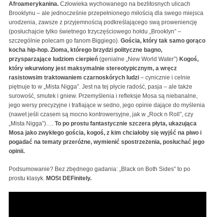
Afroamerykanina.
Człowieka wychowanego na bezlitosnych ulicach
Brooklynu – ale jednocześnie przepełnionego miłością dla swego miejsca
urodzenia, zawsze z przyjemnością podkreślającego swą proweniencję
(posłuchajcie tylko świetnego trzyczęściowego hołdu „Brooklyn” –
szczególnie polecam go fanom Biggiego).
Gościa, który tak samo gorąco
kocha hip-hop. Zioma, którego brzydzi polityczne bagno,
przysparzające ludziom cierpień
(genialne „New World Water”)
Kogoś,
który wkurwiony jest maksymalnie stereotypicznym, a wręcz
rasistowsim traktowaniem czarnoskórych ludzi
– cynicznie i celnie
piętnuje to w „Mista Nigga”. Jest na tej płycie radość, pasja – ale także
surowość, smutek i gniew. Przemyślenia i refleksje Mosa są niebanalne,
jego wersy precyzyjne i trafiające w sedno, jego opinie dające do myślenia
(nawet jeśli czasem są mocno kontrowersyjne, jak w „Rock n Roll”, czy
„Mista Nigga”)….
To po prostu fantastycznie szczera płyta, ukazująca
Mosa jako zwykłego gościa, kogoś, z kim chciałoby się wyjść na piwo i
pogadać na tematy przeróżne, wymienić spostrzeżenia, posłuchać jego
opinii.
Podsumowanie? Bez zbędnego gadania: „Black on Both Sides” to po
prostu klasyk.
MOSt DEFinitely.
Mos Def Mathematics Music Video