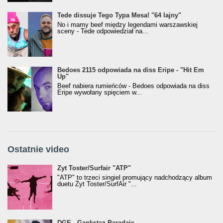
Tede dissuje Tego Typa Mesa! "64 lajny"
No i mamy beef między legendami warszawskiej
sceny - Tede odpowiedział na...
Bedoes 2115 odpowiada na diss Eripe - "Hit Em
Up"
Beef nabiera rumieńców - Bedoes odpowiada na diss
Eripe wywołany spięciem w...
Ostatnie video
Żyt Toster/SurfAir - ATP VIDEO
Żyt Toster/Surfair "ATP"
"ATP" to trzeci singiel promujący nadchodzący album
duetu Żyt Toster/SurfAir "...
donGURALesko z nagrodą za
DGE - Gankstaz Paradajs