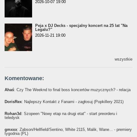
2026-10-07 19:00
Peja x DJ Decks - specjalny koncert na 25 lat "Na
Legalu?"
2026-11-21 19:00
wszystkie
Komentowane:
Ahaś
: Czy The Weeknd to final boss koncertów muzycznych? - relacja
DorisRex
: Najlepszy Kontakt z Fanami - zagłosuj (Popkillery 2021)
Rohan3d
: Szopeen "Nowy etap na drugi etat" - start preorderu i
teledysk
gmxxx
: Żabson/Hellfield/Sentino, White 2115, Malik, Wane... - premiery
tygodnia (PL)