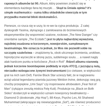
rapowych albumów lat 90.
Album, który powinien znaleźć się w
elementarzu każdego fana tej muzyki….
Skąd ta śmiała opinia?
It’s
simple mathematics
- suma kilku składników stworzyła w tym
przypadku materiał bliski doskonałości.
Pierwsze, co rzuca się w uszy, to re-we-la-cyjna produkcja. Z całej
dyskografii Yasiina, słynącego z zamiłowania do brzmieniowych
eksperymentów (by wspomnieć szalone, rockowe „The New Danger” czy
orientalne sample „The Ecstatic”)
jest to płyta najbardziej wyważona,
najsilniej osadzona w korzennym, nowojorskim, samplowanym
beatmakingu. Nie oznacza to jednak, że Mos nie pozwolił sobie na
szczyptę szaleństwa
– znajdziemy tu, obok ulicznego brzmienia, urokliwe,
hipnotyczne wycieczki w stronę jazzu, subtelnego soulu…. a nawet nagły
atak hardcore punku w końcówce „Rock n Roll”.
Rdzeń albumu stanowią
jednak korzenne boombapowe podkłady w stylu ATCQ, z jazzującą nutą,
nierzadko wzbogacone żywymi instrumentami
(co ciekawe, w większości
grał na nich sam Def). Fanów Black Star ucieszy fakt, że w nagrywaniu
wziął udział legendarny pianista jazzowy Weldon Irvine, dekorując swą grą
choćby przepiękne „Umi Says” czy inspirowane afrobeatem „Fear Not of
Man” (cytujące zresztą mistrza Felę Kuti). Produkcje na „Black on Both
Sides” dostarczyli w większości uznani nowojorscy beatmakerzy –
Diamond D (doskonałe „Hip Hop”), 88-Keys, Psycho Les, Ali Shaheed
Muhammad (wkręcające się niewiarygodnie „Got”), ale również producenci