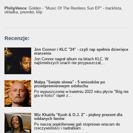
PhilipVence
: Golden - "Music Of The Restless Sun EP" - tracklista,
okładka, preorder, klip
Recenzje:
Jon Connor i KLC "24" - czyli rap spełnia dziecięce
marzenia
Jon Connor nagrał album na bitach KLC. W
najśmielszych snach nie przypuszczał,...
Małpa "Święte słowa" - 5 wniosków po
przedpremierowym odsłuchu
Po wypuszczonej w kwietniu 2022 roku płycie "Bóg nie
gra w kości" raper z...
Wiz Khalifa "Kush & O.J. 2" - piękny prezent dla
oddanych fanów
Po naszej popkillerowej gali stopniowo wracam do
rzeczywistości i nadrabiam...