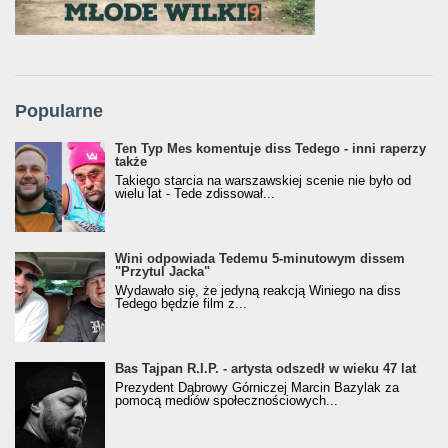
Popularne
Ten Typ Mes komentuje diss Tedego - inni raperzy
także
Takiego starcia na warszawskiej scenie nie było od
wielu lat - Tede zdissował...
Wini odpowiada Tedemu 5-minutowym dissem
"Przytul Jacka"
Wydawało się, że jedyną reakcją Winiego na diss
Tedego będzie film z...
Bas Tajpan R.I.P. - artysta odszedł w wieku 47 lat
Prezydent Dąbrowy Górniczej Marcin Bazylak za
pomocą mediów społecznościowych...