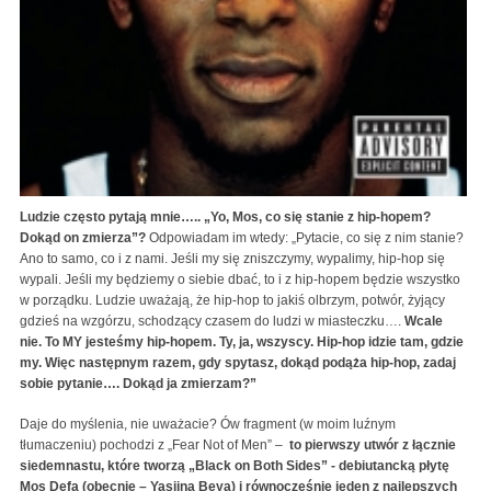
Ludzie często pytają mnie….. „Yo, Mos, co się stanie z hip-hopem?
Dokąd on zmierza”?
Odpowiadam im wtedy: „Pytacie, co się z nim stanie?
Ano to samo, co i z nami. Jeśli my się zniszczymy, wypalimy, hip-hop się
wypali. Jeśli my będziemy o siebie dbać, to i z hip-hopem będzie wszystko
w porządku. Ludzie uważają, że hip-hop to jakiś olbrzym, potwór, żyjący
gdzieś na wzgórzu, schodzący czasem do ludzi w miasteczku….
Wcale
nie. To MY jesteśmy hip-hopem. Ty, ja, wszyscy. Hip-hop idzie tam, gdzie
my. Więc następnym razem, gdy spytasz, dokąd podąża hip-hop, zadaj
sobie pytanie…. Dokąd ja zmierzam?”
Daje do myślenia, nie uważacie? Ów fragment (w moim luźnym
tłumaczeniu) pochodzi z „Fear Not of Men” –
to pierwszy utwór z łącznie
siedemnastu, które tworzą „Black on Both Sides” - debiutancką płytę
Mos Defa (obecnie – Yasiina Beya) i równocześnie jeden z najlepszych