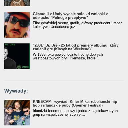
Gkamolli z Undy wydaje solo - 4 wnioski z
odsłuchu "Pełnego przepływu"
Filar gdyńskiej sceny, grafik, główny producent i raper
kolektywu Undadasea już...
"2001" Dr. Dre - 25 lat od premiery albumu, który
zmienił grę (Klasyk na Weekend)
W 1999 roku powychodziło trochę dobrych
westcoastowych płyt. Pierwsze, które...
Wywiady:
KNEECAP - wywiad: Killer Mike, rebeliancki hip-
hop i irlandzkie puby (Open'er Festival)
Irlandzki fenomen rapowy i jedna z najciekawszych
grup na współczesnej scenie....