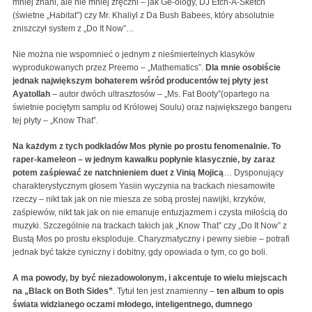
mniej znani, ale nie mniej zręczni – jak Ge-ology, DJ Etch-A-Sketch
(świetne „Habitat”) czy Mr. Khaliyl z Da Bush Babees, który absolutnie
zniszczył system z „Do It Now”…
Nie można nie wspomnieć o jednym z nieśmiertelnych klasyków
wyprodukowanych przez Preemo – „Mathematics”.
Dla mnie osobiście
jednak największym bohaterem wśród producentów tej płyty jest
Ayatollah
– autor dwóch ultrasztosów – „Ms. Fat Booty”(opartego na
świetnie pociętym samplu od Królowej Soulu) oraz największego bangeru
tej płyty – „Know That”.
Na każdym z tych podkładów Mos płynie po prostu fenomenalnie. To
raper-kameleon – w jednym kawałku popłynie klasycznie, by zaraz
potem zaśpiewać ze natchnieniem duet z Vinią Mojicą
… Dysponujący
charakterystycznym głosem Yasiin wyczynia na trackach niesamowite
rzeczy – nikt tak jak on nie miesza ze sobą prostej nawijki, krzyków,
zaśpiewów, nikt tak jak on nie emanuje entuzjazmem i czysta miłością do
muzyki. Szczególnie na trackach takich jak „Know That” czy „Do It Now” z
Bustą Mos po prostu eksploduje. Charyzmatyczny i pewny siebie – potrafi
jednak być także cyniczny i dobitny, gdy opowiada o tym, co go boli.
A ma powody, by być niezadowolonym, i akcentuje to wielu miejscach
na „Black on Both Sides”
. Tytuł ten jest znamienny –
ten album to opis
świata widzianego oczami młodego, inteligentnego, dumnego