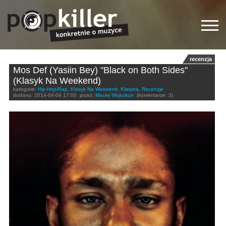
recenzja
Mos Def (Yasiin Bey) "Black on Both Sides"
(Klasyk Na Weekend)
kategorie:
Hip-Hop/Rap
,
Klasyk Na Weekend
,
Klasyka
,
Recenzje
dodano:
2014-04-04 17:00
przez:
Maciej Wojszkun
(komentarze: 3)