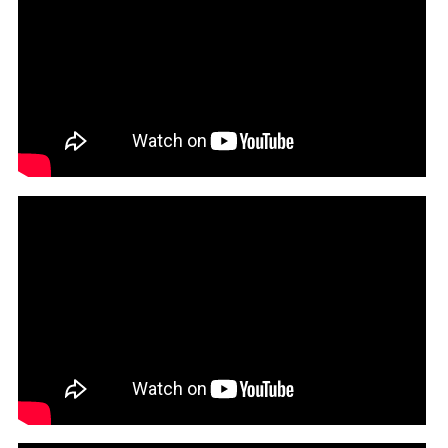
Mos Def - Ms. Fat Booty | *Best Quality* (1999)