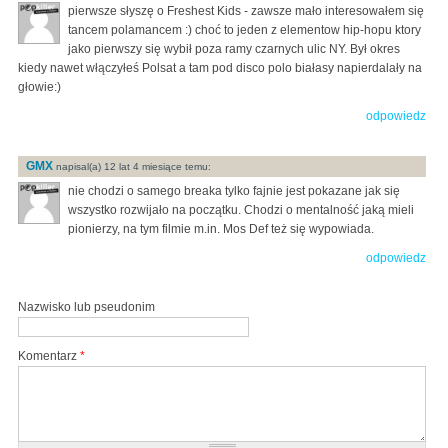
pierwsze słyszę o Freshest Kids - zawsze mało interesowałem się
tancem polamancem :) choć to jeden z elementow hip-hopu ktory
jako pierwszy się wybił poza ramy czarnych ulic NY. Był okres
kiedy nawet włączyłeś Polsat a tam pod disco polo białasy napierdalały na
głowie:)
odpowiedz
GMX
napisal(a) 12 lat 4 miesiące temu:
nie chodzi o samego breaka tylko fajnie jest pokazane jak się
wszystko rozwijało na początku. Chodzi o mentalność jaką mieli
pionierzy, na tym filmie m.in. Mos Def też się wypowiada.
odpowiedz
Nazwisko lub pseudonim
Komentarz
*