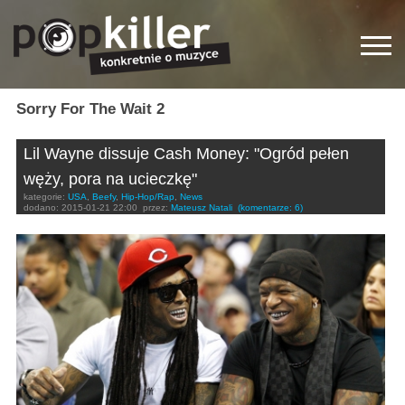
Sorry For The Wait 2
Lil Wayne dissuje Cash Money: "Ogród pełen
węży, pora na ucieczkę"
kategorie:
USA
,
Beefy
,
Hip-Hop/Rap
,
News
dodano:
2015-01-21 22:00
przez:
Mateusz Natali
(komentarze: 6)