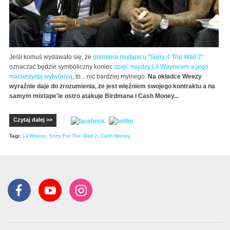
Jeśli komuś wydawało się, że
premiera mixtape'u "Sorry 4 The Wait 2"
oznaczać będzie symboliczny koniec
spięć między Lil Wayne'em a jego
macierzystą wytwórnią
, to... nic bardziej mylnego.
Na okładce Weezy
wyraźnie daje do zrozumienia, że jest więźniem swojego kontraktu a na
samym mixtape'ie ostro atakuje Birdmana i Cash Money...
Czytaj dalej >>
Tagi:
Lil Wayne
,
Sorry For The Wait 2
,
Cash Money