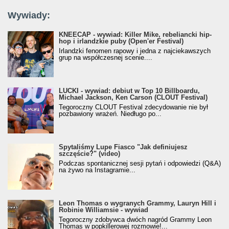
Wywiady:
KNEECAP - wywiad: Killer Mike, rebeliancki hip-
hop i irlandzkie puby (Open'er Festival)
Irlandzki fenomen rapowy i jedna z najciekawszych
grup na współczesnej scenie....
LUCKI - wywiad: debiut w Top 10 Billboardu,
Michael Jackson, Ken Carson (CLOUT Festival)
Tegoroczny CLOUT Festival zdecydowanie nie był
pozbawiony wrażeń. Niedługo po...
Spytaliśmy Lupe Fiasco "Jak definiujesz
szczęście?" (video)
Podczas spontanicznej sesji pytań i odpowiedzi (Q&A)
na żywo na Instagramie...
Leon Thomas o wygranych Grammy, Lauryn Hill i
Robinie Williamsie - wywiad
Tegoroczny zdobywca dwóch nagród Grammy Leon
Thomas w popkillerowej rozmowie!...