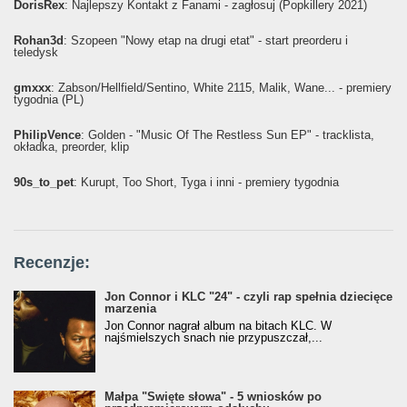
DorisRex
: Najlepszy Kontakt z Fanami - zagłosuj (Popkillery 2021)
Rohan3d
: Szopeen "Nowy etap na drugi etat" - start preorderu i
teledysk
gmxxx
: Żabson/Hellfield/Sentino, White 2115, Malik, Wane... - premiery
tygodnia (PL)
PhilipVence
: Golden - "Music Of The Restless Sun EP" - tracklista,
okładka, preorder, klip
90s_to_pet
: Kurupt, Too Short, Tyga i inni - premiery tygodnia
Recenzje:
Jon Connor i KLC "24" - czyli rap spełnia dziecięce
marzenia
Jon Connor nagrał album na bitach KLC. W
najśmielszych snach nie przypuszczał,...
Małpa "Święte słowa" - 5 wniosków po