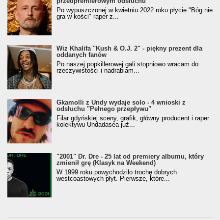
przedpremierowym odsłuchu
Po wypuszczonej w kwietniu 2022 roku płycie "Bóg nie
gra w kości" raper z...
Wiz Khalifa "Kush & O.J. 2" - piękny prezent dla
oddanych fanów
Po naszej popkillerowej gali stopniowo wracam do
rzeczywistości i nadrabiam...
Gkamolli z Undy wydaje solo - 4 wnioski z
odsłuchu "Pełnego przepływu"
Filar gdyńskiej sceny, grafik, główny producent i raper
kolektywu Undadasea już...
"2001" Dr. Dre - 25 lat od premiery albumu, który
zmienił grę (Klasyk na Weekend)
W 1999 roku powychodziło trochę dobrych
westcoastowych płyt. Pierwsze, które...