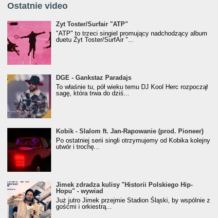
Ostatnie video
Żyt Toster/SurfAir - ATP VIDEO
Żyt Toster/Surfair "ATP"
"ATP" to trzeci singiel promujący nadchodzący album
duetu Żyt Toster/SurfAir "...
donGURALesko z nagrodą za
DGE - Gankstaz Paradajs
Klasyczny/Trueschoolowy Album Roku
To właśnie tu, pół wieku temu DJ Kool Herc rozpoczął
(Popkillery 2023)
sagę, która trwa do dziś...
Kobik - Slalom ft. Jan-Rapowanie (prod. Pioneer)
Kobik - Slalom ft. Jan-Rapowanie (prod. Pioneer)
[Official Music Visualiser]
Po ostatniej serii singli otrzymujemy od Kobika kolejny
utwór i trochę...
Jimek zdradza kulisy "Historii Polskiego Hip-
Jimek zdradza kulisy "Historii Polskiego Hip-
Hopu" - wywiad
Hopu" - wywiad
Już jutro Jimek przejmie Stadion Śląski, by wspólnie z
gośćmi i orkiestrą...