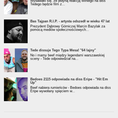
Wydawało się, że jedyną reakcją Winiego na diss
Tedego będzie film z...
Bas Tajpan R.I.P. - artysta odszedł w wieku 47 lat
Prezydent Dąbrowy Górniczej Marcin Bazylak za
pomocą mediów społecznościowych...
Tede dissuje Tego Typa Mesa! "64 lajny"
No i mamy beef między legendami warszawskiej
sceny - Tede odpowiedział na...
Bedoes 2115 odpowiada na diss Eripe - "Hit Em
Up"
Beef nabiera rumieńców - Bedoes odpowiada na diss
Eripe wywołany spięciem w...