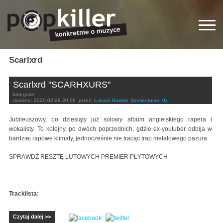
Scarlxrd
Scarlxrd "SCARHXURS"
kategorie:
dodano:
2020-02-28 20:06
przez:
Łukasz Rawski
(komentarze: 0)
Jubileuszowy, bo dziesiąty już solowy album angielskiego rapera i
wokalisty. To kolejny, po dwóch poprzednich, gdzie ex-youtuber odbija w
bardziej rapowe klimaty, jednocześnie nie tracąc trap metalowego pazura.
SPRAWDŹ RESZTĘ LUTOWYCH PREMIER PŁYTOWYCH
Tracklista:
Czytaj dalej >>