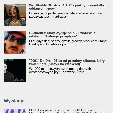
Wiz Khalifa "Kush & O.J. 2" - piękny prezent dla
oddanych fanów
Po naszej popkillerowej gali stopniowo wracam do
rzeczywistości i nadrabiam...
Gkamolli z Undy wydaje solo - 4 wnioski z
odsłuchu "Pełnego przepływu"
Filar gdyńskiej sceny, grafik, główny producent i raper
kolektywu Undadasea już...
"2001" Dr. Dre - 25 lat od premiery albumu, który
zmienił grę (Klasyk na Weekend)
W 1999 roku powychodziło trochę dobrych
westcoastowych płyt. Pierwsze, które...
Wywiady:
LUCKI - wywiad: debiut w Top 10 Billboardu,