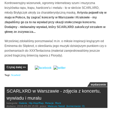
Kontrowersyjny wizerunek, ogromny internetowy szum i muzyczna
krzyżówka rapu, trapu, hardcore'u i metalu - to w skrócie SCARLXRD,
młody Brytyjczyk ukryty za charakterystyczną maską.
Artysta pojawił się w
maju w Polsce, by zagrać koncerty w Warszawie i Krakowie - my
złapaliśmy go za to na wywiad przy okazji stołecznego koncertu.
Dodajmy - niebanalny wywiad, który SCARLXRD zakończył strzałem w
głowę ze zszywacza...
Wcześniej zdołaliśmy porozmawiać m.in. o miksie inspiracji krążącym od
Eminema do Slipknot, o określaniu jego muzyki dzisiejszym punkiem czy o
porównaniach do XXXTentaciona (materiał zarejestrowaliśmy jeszcze
przed tragiczną śmiercią rapera z Florydy).
Czytaj dalej >>
Tagi:
Scarlxrd
wydarzenie
SCARLXRD w Warszawie - zdjęcia z koncertu,
wywiadu i muralu
kategorie:
Galerie
,
Hip-Hop/Rap
,
Relacje
,
Rock
dodano:
2018-05-29 15:00
przez:
Mateusz Natali
(komentarze: 0)