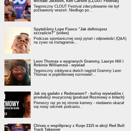
Michael Jackson, Ken Carson (CLOUT Festival)
Tegoroczny CLOUT Festival zdecydowanie nie był
pozbawiony wrażeń. Niedługo po...
Spytaliśmy Lupe Fiasco "Jak definiujesz
szczęście?" (video)
Podczas spontanicznej sesji pytań i odpowiedzi (Q&A)
na żywo na Instagramie...
Leon Thomas o wygranych Grammy, Lauryn Hill i
Robinie Williamsie - wywiad
Tegoroczny zdobywca dwóch nagród Grammy Leon
Thomas w popkillerowej rozmowie!...
Jak się gadało z Redmanem? - kulisy wywiadów i
produkcji muzycznej (podcast Rozmowy o bitach)
Pierwszy raz po tej stronie kamery - niedawno ukazał
się nowy odcinek podcastu...
Chivas o współpracy z Kuqe 2115 w akcji Red Bull
Track Takeover