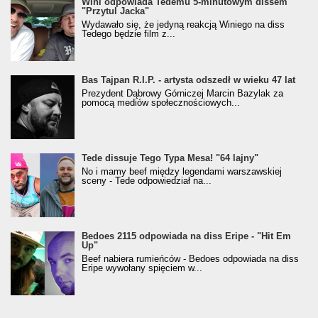
Wini odpowiada Tedemu 5-minutowym dissem
"Przytul Jacka"
Wydawało się, że jedyną reakcją Winiego na diss
Tedego będzie film z...
Bas Tajpan R.I.P. - artysta odszedł w wieku 47 lat
Prezydent Dąbrowy Górniczej Marcin Bazylak za
pomocą mediów społecznościowych...
Tede dissuje Tego Typa Mesa! "64 lajny"
No i mamy beef między legendami warszawskiej
sceny - Tede odpowiedział na...
Bedoes 2115 odpowiada na diss Eripe - "Hit Em
Up"
Beef nabiera rumieńców - Bedoes odpowiada na diss
Eripe wywołany spięciem w...