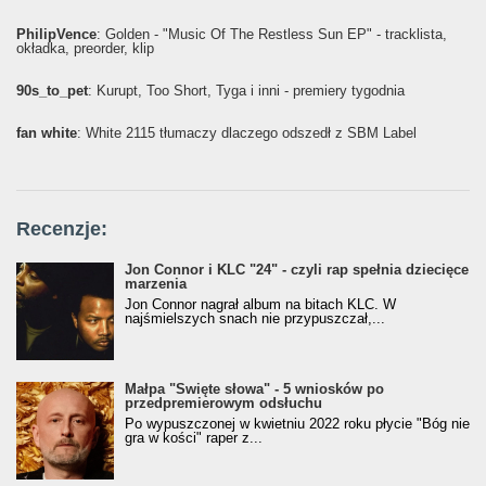
PhilipVence
: Golden - "Music Of The Restless Sun EP" - tracklista,
okładka, preorder, klip
90s_to_pet
: Kurupt, Too Short, Tyga i inni - premiery tygodnia
fan white
: White 2115 tłumaczy dlaczego odszedł z SBM Label
Recenzje:
Jon Connor i KLC "24" - czyli rap spełnia dziecięce
marzenia
Jon Connor nagrał album na bitach KLC. W
najśmielszych snach nie przypuszczał,...
Małpa "Święte słowa" - 5 wniosków po
przedpremierowym odsłuchu
Po wypuszczonej w kwietniu 2022 roku płycie "Bóg nie
gra w kości" raper z...