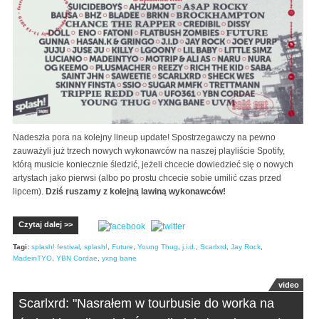
Nadeszła pora na kolejny lineup update! Spostrzegawczy na pewno
zauważyli już trzech nowych wykonawców na naszej playliście Spotify,
którą musicie koniecznie śledzić, jeżeli chcecie dowiedzieć się o nowych
artystach jako pierwsi (albo po prostu chcecie sobie umilić czas przed
lipcem).
Dziś ruszamy z kolejną lawiną wykonawców!
Czytaj dalej >>
Tagi:
splash! festival
,
splash!
,
Future
,
Young Thug
,
j.i.d.
,
Scarlxrd
,
Jay Rock
,
MadeinTYO
,
YBN Cordae
,
yxng bane
video
Scarlxrd: "Nasrałem w tourbusie do worka na