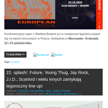
Kontrowersyjny raper z Wielkiej Brytanii już w następnym tygodniu pojawi
się na dwóch koncertach w Polsce, dokładniej w
Warszawie
i
Krakowie
,
22 i 23 października.
Czytaj dalej >>
Tagi:
Scarlxrd
22. splash!: Future, Young Thug, Jay Rock,
J.I.D., Scarlxrd i wielu innych zamykają
tegoroczny line up!
kategorie:
Festiwale
,
Hip-Hop/Rap
,
News
,
Splash Festival
dodano:
2019-03-12 17:30
przez:
Michał Kubacki
(komentarze: 1)