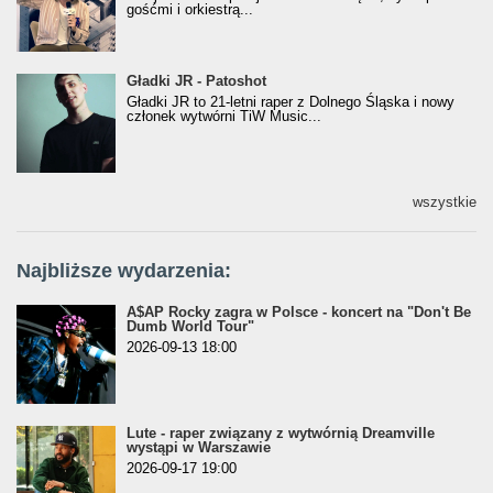
gośćmi i orkiestrą...
Gładki JR - Patoshot
Gładki JR - Patoshot
Gładki JR to 21-letni raper z Dolnego Śląska i nowy
członek wytwórni TiW Music...
wszystkie
Najbliższe wydarzenia:
A$AP Rocky zagra w Polsce - koncert na "Don't Be
Dumb World Tour"
2026-09-13 18:00
Lute - raper związany z wytwórnią Dreamville
wystąpi w Warszawie
2026-09-17 19:00