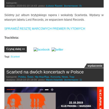
kategorie:
dodano:
2020-01-10 14:43
przez:
Łukasz Rawski
(komentarze: 0)
Siódmy już album brytyjskiego rapera i wokalisty Scarlxrda. Wydany w
własnym labelu Lxrd Records, ze wsparciem Island Records.
SPRAWDŹ RESZTĘ MARCOWYCH PREMIER PŁYTOWYCH
Tracklista:
Czytaj dalej >>
Tagi:
Scarlxrd
wydarzenie
Scarlxrd na dwóch koncertach w Polsce
kategorie:
Polska
,
Świat
,
Hip-Hop/Rap
,
Koncerty
,
News
,
Trap
dodano:
2019-10-15 19:00
przez:
Marek Adamski
(komentarze: 1)