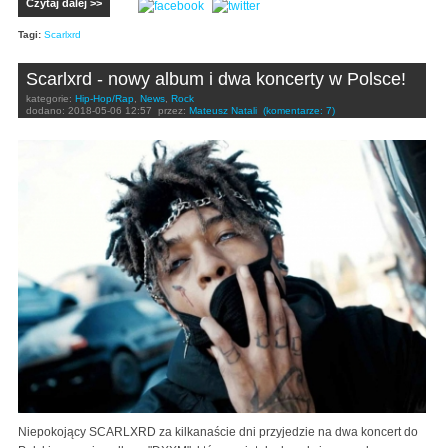
Czytaj dalej >>
Tagi:
Scarlxrd
Scarlxrd - nowy album i dwa koncerty w Polsce!
kategorie:
Hip-Hop/Rap
,
News
,
Rock
dodano:
2018-05-06 12:57
przez:
Mateusz Natali
(komentarze: 7)
Niepokojący SCARLXRD za kilkanaście dni przyjedzie na dwa koncert do