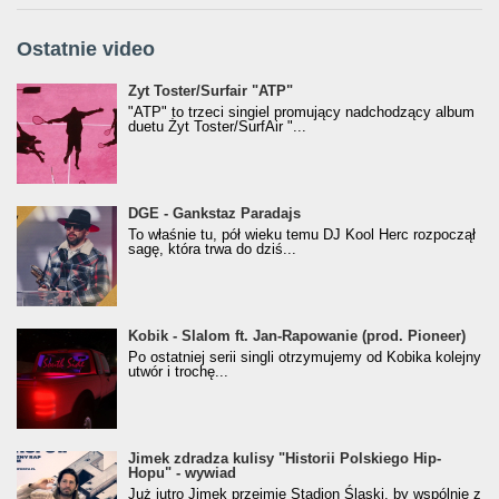
Ostatnie video
Żyt Toster/SurfAir - ATP VIDEO
Żyt Toster/Surfair "ATP"
"ATP" to trzeci singiel promujący nadchodzący album
duetu Żyt Toster/SurfAir "...
donGURALesko z nagrodą za
DGE - Gankstaz Paradajs
Klasyczny/Trueschoolowy Album Roku
To właśnie tu, pół wieku temu DJ Kool Herc rozpoczął
(Popkillery 2023)
sagę, która trwa do dziś...
Kobik - Slalom ft. Jan-Rapowanie (prod. Pioneer)
Kobik - Slalom ft. Jan-Rapowanie (prod. Pioneer)
[Official Music Visualiser]
Po ostatniej serii singli otrzymujemy od Kobika kolejny
utwór i trochę...
Jimek zdradza kulisy "Historii Polskiego Hip-
Jimek zdradza kulisy "Historii Polskiego Hip-
Hopu" - wywiad
Hopu" - wywiad
Już jutro Jimek przejmie Stadion Śląski, by wspólnie z