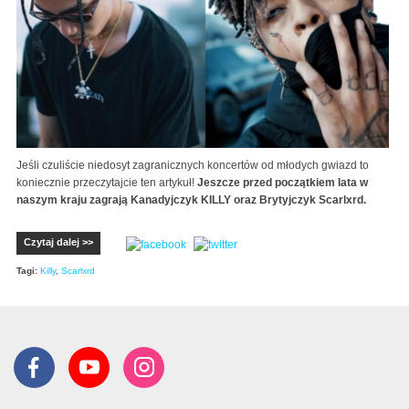
Jeśli czuliście niedosyt zagranicznych koncertów od młodych gwiazd to
koniecznie przeczytajcie ten artykuł!
Jeszcze przed początkiem lata w
naszym kraju zagrają Kanadyjczyk KILLY oraz Brytyjczyk Scarlxrd.
Czytaj dalej >>
Tagi:
Killy
,
Scarlxrd