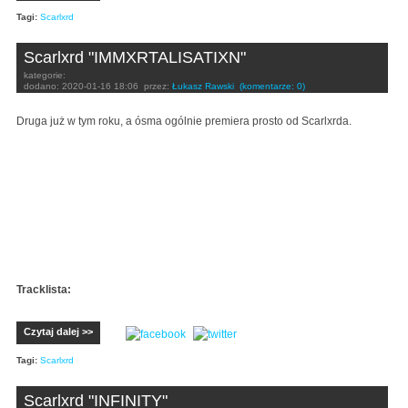
Tagi:
Scarlxrd
Scarlxrd "IMMXRTALISATIXN"
kategorie:
dodano:
2020-01-16 18:06
przez:
Łukasz Rawski
(komentarze: 0)
Druga już w tym roku, a ósma ogólnie premiera prosto od Scarlxrda.
Tracklista:
Czytaj dalej >>
Tagi:
Scarlxrd
Scarlxrd "INFINITY"