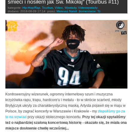
śmieci i nosiłem jak Św. Mikołaj" (Tourbus #11)
kategorie:
Hip-Hop/Rap
,
Tourbus
,
Video
,
Wywiady
,
Videowywiady
dodano:
2018-08-09 17:14
przez:
Mateusz Natali
(komentarze: 5)
Kontrowersyjny wizerunek, ogromny internetowy szum i muzyczna
krzyżówka rapu, trapu, hardcore'u i metalu - to w skrócie scarlxrd, młody
Brytyjczyk ukryty za charakterystyczną maską. Artysta pojawił się w maju w
Polsce, by zagrać koncerty w Warszawie i Krakowie - my
złapaliśmy go za
to na wywiad
przy okazji stołecznego koncertu.
Przy tej okazji spytaliśmy
też o najbardziej szaloną koncertową historię - okazało się, że miała ona
miejsce dosłownie chwilę wcześniej...