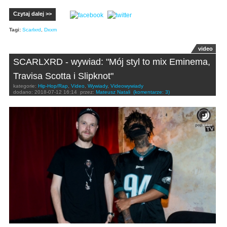
Czytaj dalej >>
Tagi:
Scarlxrd
,
Dxxm
video
SCARLXRD - wywiad: "Mój styl to mix Eminema,
Travisa Scotta i Slipknot"
kategorie:
Hip-Hop/Rap
,
Video
,
Wywiady
,
Videowywiady
dodano:
2018-07-12 16:14
przez:
Mateusz Natali
(komentarze: 3)