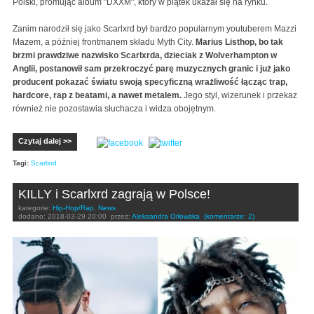
Polski, promując album "DXXM", który w piątek ukazał się na rynku.
Zanim narodził się jako Scarlxrd był bardzo popularnym youtuberem Mazzi
Mazem, a później frontmanem składu Myth City.
Marius Listhop, bo tak
brzmi prawdziwe nazwisko Scarlxrda, dzieciak z Wolverhampton w
Anglii, postanowił sam przekroczyć parę muzycznych granic i już jako
producent pokazać światu swoją specyficzną wrażliwość łącząc trap,
hardcore, rap z beatami, a nawet metalem.
Jego styl, wizerunek i przekaz
również nie pozostawia słuchacza i widza obojętnym.
Czytaj dalej >>
Tagi:
Scarlxrd
KILLY i Scarlxrd zagrają w Polsce!
kategorie:
Hip-Hop/Rap
,
News
dodano:
2018-03-29 20:00
przez:
Aleksandra Orłowska
(komentarze: 2)