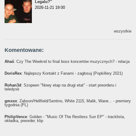
Legalu?"
2026-11-21 19:00
wszystkie
Komentowane:
Ahaś
: Czy The Weeknd to final boss koncertów muzycznych? - relacja
DorisRex
: Najlepszy Kontakt z Fanami - zagłosuj (Popkillery 2021)
Rohan3d
: Szopeen "Nowy etap na drugi etat" - start preorderu i
teledysk
gmxxx
: Żabson/Hellfield/Sentino, White 2115, Malik, Wane... - premiery
tygodnia (PL)
PhilipVence
: Golden - "Music Of The Restless Sun EP" - tracklista,
okładka, preorder, klip