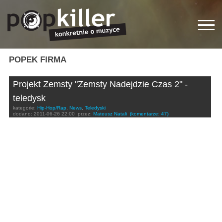
POPEK FIRMA
Projekt Zemsty "Zemsty Nadejdzie Czas 2" -
teledysk
kategorie:
Hip-Hop/Rap
,
News
,
Teledyski
dodano:
2011-06-26 22:00
przez:
Mateusz Natali
(komentarze: 47)