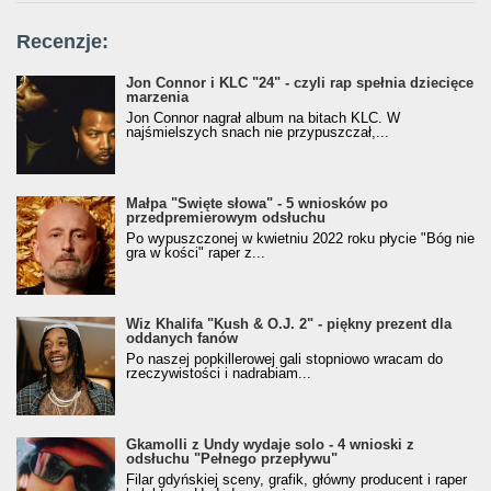
Recenzje:
Jon Connor i KLC "24" - czyli rap spełnia dziecięce
marzenia
Jon Connor nagrał album na bitach KLC. W
najśmielszych snach nie przypuszczał,...
Małpa "Święte słowa" - 5 wniosków po
przedpremierowym odsłuchu
Po wypuszczonej w kwietniu 2022 roku płycie "Bóg nie
gra w kości" raper z...
Wiz Khalifa "Kush & O.J. 2" - piękny prezent dla
oddanych fanów
Po naszej popkillerowej gali stopniowo wracam do
rzeczywistości i nadrabiam...
Gkamolli z Undy wydaje solo - 4 wnioski z
odsłuchu "Pełnego przepływu"
Filar gdyńskiej sceny, grafik, główny producent i raper