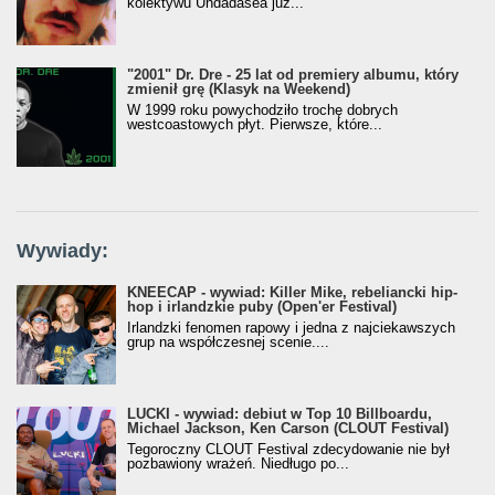
kolektywu Undadasea już...
"2001" Dr. Dre - 25 lat od premiery albumu, który
zmienił grę (Klasyk na Weekend)
W 1999 roku powychodziło trochę dobrych
westcoastowych płyt. Pierwsze, które...
Wywiady:
KNEECAP - wywiad: Killer Mike, rebeliancki hip-
hop i irlandzkie puby (Open'er Festival)
Irlandzki fenomen rapowy i jedna z najciekawszych
grup na współczesnej scenie....
LUCKI - wywiad: debiut w Top 10 Billboardu,
Michael Jackson, Ken Carson (CLOUT Festival)
Tegoroczny CLOUT Festival zdecydowanie nie był
pozbawiony wrażeń. Niedługo po...