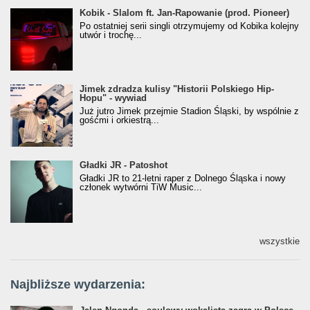
Kobik - Slalom ft. Jan-Rapowanie (prod. Pioneer)
Kobik - Slalom ft. Jan-Rapowanie (prod. Pioneer)
[Official Music Visualiser]
Po ostatniej serii singli otrzymujemy od Kobika kolejny
utwór i trochę...
Jimek zdradza kulisy "Historii Polskiego Hip-
Jimek zdradza kulisy "Historii Polskiego Hip-
Hopu" - wywiad
Hopu" - wywiad
Już jutro Jimek przejmie Stadion Śląski, by wspólnie z
gośćmi i orkiestrą...
Gładki JR - Patoshot
Gładki JR - Patoshot
Gładki JR to 21-letni raper z Dolnego Śląska i nowy
członek wytwórni TiW Music...
wszystkie
Najbliższe wydarzenia: