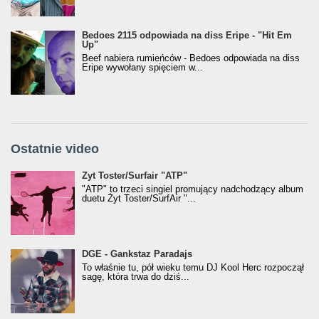
Bedoes 2115 odpowiada na diss Eripe - "Hit Em
Up"
Beef nabiera rumieńców - Bedoes odpowiada na diss
Eripe wywołany spięciem w...
Ostatnie video
Żyt Toster/SurfAir - ATP VIDEO
Żyt Toster/Surfair "ATP"
"ATP" to trzeci singiel promujący nadchodzący album
duetu Żyt Toster/SurfAir "...
donGURALesko z nagrodą za
DGE - Gankstaz Paradajs
Klasyczny/Trueschoolowy Album Roku
To właśnie tu, pół wieku temu DJ Kool Herc rozpoczął
(Popkillery 2023)
sagę, która trwa do dziś...