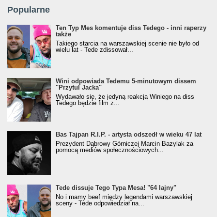
Popularne
Ten Typ Mes komentuje diss Tedego - inni raperzy
także
Takiego starcia na warszawskiej scenie nie było od
wielu lat - Tede zdissował...
Wini odpowiada Tedemu 5-minutowym dissem
"Przytul Jacka"
Wydawało się, że jedyną reakcją Winiego na diss
Tedego będzie film z...
Bas Tajpan R.I.P. - artysta odszedł w wieku 47 lat
Prezydent Dąbrowy Górniczej Marcin Bazylak za
pomocą mediów społecznościowych...
Tede dissuje Tego Typa Mesa! "64 lajny"
No i mamy beef między legendami warszawskiej
sceny - Tede odpowiedział na...