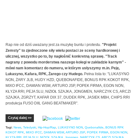
Rap nie od dziś uważany jest za muzykę buntu i protestu.
"Projekt
Zemsty" to zjednoczone siły wielu postaci ze sceny hardkorowej i
ulicznej, wszystko po to, by nagłośnić konkretną sprawę. "Track
nagrany z powodu morderstwa naszego kolegi w zakładzie karnym" -
mówi nam komentarz do numeru, w którym usłyszymy m.in. Peję,
Lukasyno, Kafara, RPK, Żarego czy Hudego.
Pełna lista to: "LUKASYNO
NON, ŻARY JLB, HUDY HZD, QUEBONAFIDE, BONUS RPK KOKOT RPK,
MIXO IFCC, DAMIAN WSM, ARTURO JSP, POPEK FIRMA, EGON NON,
KŁYZA RRI, PEJA SLU, NIZIOŁ SZAJKA, JONGMEN, NARCZYK CS, ARCZI
SZAJKA, ZGRZYT, KAFAR DIX 37, DUDEK RPK, JASIEK MBH, CHIPS RRI
produkcja FUSO DIIL GANG BEATMAKER".
Czytaj dalej >>
Tagi:
News
,
Teledyski
,
Hip-Hop/Rap
,
LUKASYNO NON
,
Quebonafide
,
BONUS RPK
KOKOT RPK
,
MIXO IFCC
,
DAMIAN WSM
,
ARTURO JSP
,
POPEK FIRMA
,
EGON NON
,
KŁYZA RRI
,
PEJA SLU
,
NIZIOŁ SZAJKA
,
Jongmen
,
NARCZYK CS
,
ARCZI SZAJKA
,