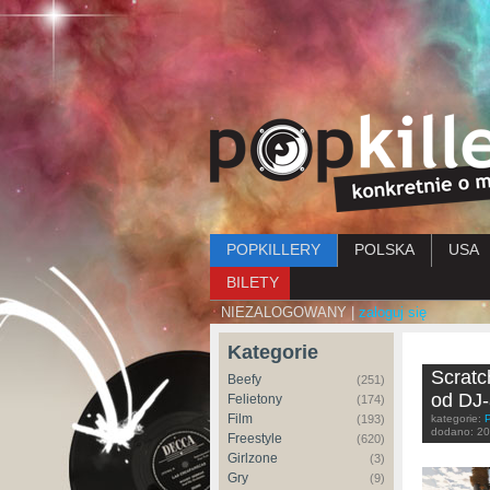
Menu główne
POPKILLERY
POLSKA
USA
BILETY
NIEZALOGOWANY |
zaloguj się
Kategorie
Scratc
Beefy
(251)
od DJ-
Felietony
(174)
Film
(193)
kategorie:
dodano:
20
Freestyle
(620)
Girlzone
(3)
Gry
(9)