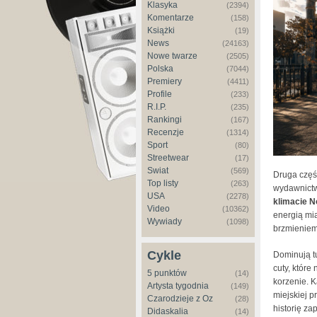
Klasyka
(2394)
Komentarze
(158)
Książki
(19)
News
(24163)
Nowe twarze
(2505)
Polska
(7044)
Premiery
(4411)
Profile
(233)
R.I.P.
(235)
Rankingi
(167)
Recenzje
(1314)
Sport
(80)
Streetwear
(17)
Świat
(569)
Druga częś
Top listy
(263)
wydawnictw
USA
(2278)
klimacie 
Video
(10362)
energią mi
Wywiady
(1098)
brzmieniem
Cykle
Dominują t
cuty, które
5 punktów
(14)
korzenie. 
Artysta tygodnia
(149)
miejskiej p
Czarodzieje z Oz
(28)
historię z
Didaskalia
(14)