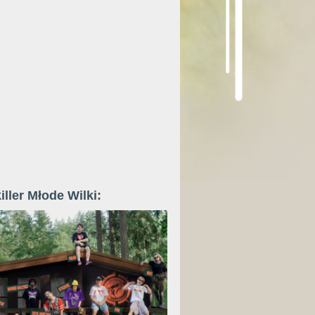
iller Młode Wilki: