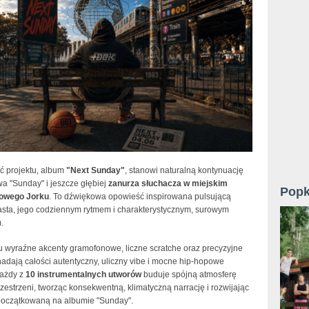
ć projektu, album
"Next Sunday"
, stanowi naturalną kontynuację
a "Sunday" i jeszcze głębiej
zanurza słuchacza w miejskim
Popk
Nowego Jorku
. To dźwiękowa opowieść inspirowana pulsującą
asta, jego codziennym rytmem i charakterystycznym, surowym
.
u wyraźne akcenty gramofonowe, liczne scratche oraz precyzyjne
 nadają całości autentyczny, uliczny vibe i mocne hip-hopowe
Każdy z
10 instrumentalnych utworów
buduje spójną atmosferę
rzestrzeni, tworząc konsekwentną, klimatyczną narrację i rozwijając
apoczątkowaną na albumie "Sunday".