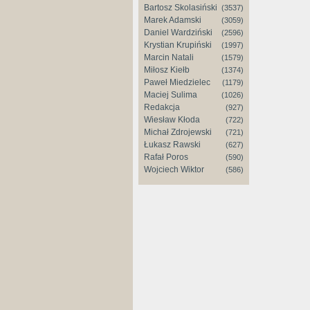
Bartosz Skolasiński
(3537)
Marek Adamski
(3059)
Daniel Wardziński
(2596)
Krystian Krupiński
(1997)
Marcin Natali
(1579)
Miłosz Kiełb
(1374)
Paweł Miedzielec
(1179)
Maciej Sulima
(1026)
Redakcja
(927)
Wiesław Kłoda
(722)
Michał Zdrojewski
(721)
Łukasz Rawski
(627)
Rafał Poros
(590)
Wojciech Wiktor
(586)