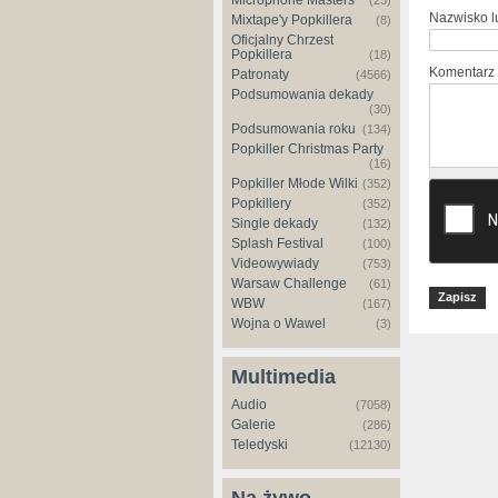
Microphone Masters
(23)
Nazwisko 
Mixtape'y Popkillera
(8)
Oficjalny Chrzest
Popkillera
(18)
Komentarz
Patronaty
(4566)
Podsumowania dekady
(30)
Podsumowania roku
(134)
Popkiller Christmas Party
(16)
Popkiller Młode Wilki
(352)
Popkillery
(352)
Single dekady
(132)
Splash Festival
(100)
Videowywiady
(753)
Warsaw Challenge
(61)
WBW
(167)
Wojna o Wawel
(3)
Multimedia
Audio
(7058)
Galerie
(286)
Teledyski
(12130)