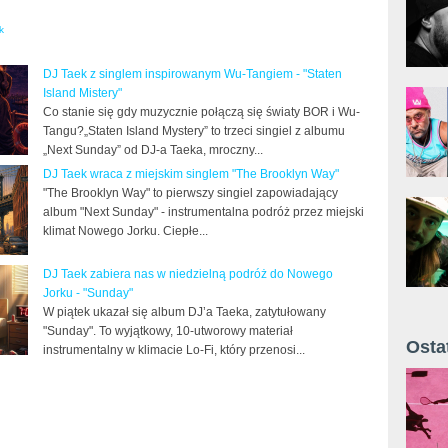
k
DJ Taek z singlem inspirowanym Wu-Tangiem - "Staten
Island Mistery"
Co stanie się gdy muzycznie połączą się światy BOR i Wu-
Tangu?„Staten Island Mystery” to trzeci singiel z albumu
„Next Sunday” od DJ-a Taeka, mroczny...
DJ Taek wraca z miejskim singlem "The Brooklyn Way"
"The Brooklyn Way" to pierwszy singiel zapowiadający
album "Next Sunday" - instrumentalna podróż przez miejski
klimat Nowego Jorku. Ciepłe...
DJ Taek zabiera nas w niedzielną podróż do Nowego
Jorku - "Sunday"
W piątek ukazał się album DJ’a Taeka, zatytułowany
"Sunday". To wyjątkowy, 10-utworowy materiał
Osta
instrumentalny w klimacie Lo-Fi, który przenosi...
Żyt 