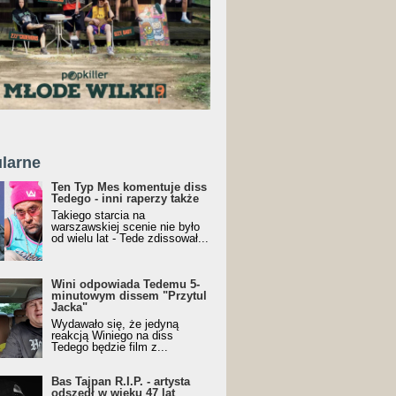
larne
Ten Typ Mes komentuje diss
Tedego - inni raperzy także
Takiego starcia na
warszawskiej scenie nie było
od wielu lat - Tede zdissował...
Wini odpowiada Tedemu 5-
minutowym dissem "Przytul
Jacka"
Wydawało się, że jedyną
reakcją Winiego na diss
Tedego będzie film z...
Bas Tajpan R.I.P. - artysta
odszedł w wieku 47 lat