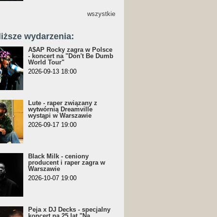
wszystkie
liższe wydarzenia:
A$AP Rocky zagra w Polsce
- koncert na "Don't Be Dumb
World Tour"
2026-09-13 18:00
Lute - raper związany z
wytwórnią Dreamville
wystąpi w Warszawie
2026-09-17 19:00
Black Milk - ceniony
producent i raper zagra w
Warszawie
2026-10-07 19:00
Peja x DJ Decks - specjalny
koncert na 25 lat "Na