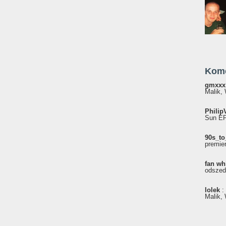
Kom
gmxxx
Malik, 
Philip
Sun EP"
90s_to
premie
fan wh
odszed
lolek
:
Malik, 