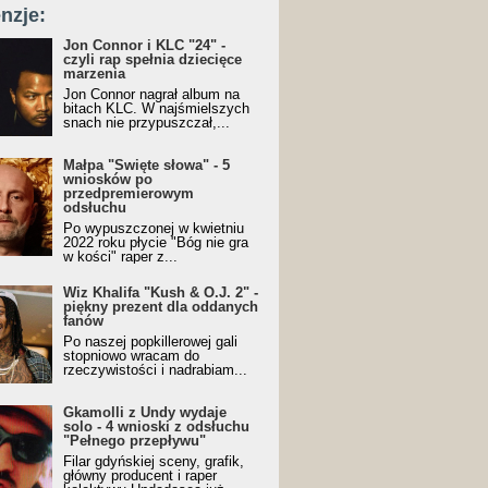
nzje:
Jon Connor i KLC "24" -
czyli rap spełnia dziecięce
marzenia
Jon Connor nagrał album na
bitach KLC. W najśmielszych
snach nie przypuszczał,...
Małpa "Święte słowa" - 5
wniosków po
przedpremierowym
odsłuchu
Po wypuszczonej w kwietniu
2022 roku płycie "Bóg nie gra
w kości" raper z...
Wiz Khalifa "Kush & O.J. 2" -
piękny prezent dla oddanych
fanów
Po naszej popkillerowej gali
stopniowo wracam do
rzeczywistości i nadrabiam...
Gkamolli z Undy wydaje
solo - 4 wnioski z odsłuchu
"Pełnego przepływu"
Filar gdyńskiej sceny, grafik,
główny producent i raper