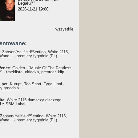
Legalu?"
2026-11-21 19:00
wszystkie
entowane:
: Żabson/Hellfield/Sentino, White 2115,
Wane... - premiery tygodnia (PL)
Vence
: Golden - "Music Of The Restless
 - tracklista, okładka, preorder, klip
_pet
: Kurupt, Too Short, Tyga i inni -
ry tygodnia
ite
: White 2115 tłumaczy dlaczego
ł z SBM Label
 Żabson/Hellfield/Sentino, White 2115,
Wane... - premiery tygodnia (PL)