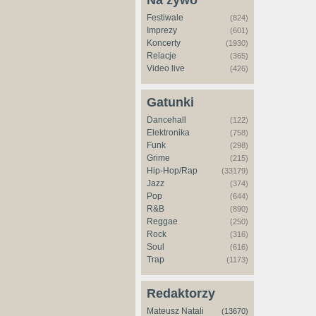
Na żywo
Festiwale
(824)
Imprezy
(601)
Koncerty
(1930)
Relacje
(365)
Video live
(426)
Gatunki
Dancehall
(122)
Elektronika
(758)
Funk
(298)
Grime
(215)
Hip-Hop/Rap
(33179)
Jazz
(374)
Pop
(644)
R&B
(890)
Reggae
(250)
Rock
(316)
Soul
(616)
Trap
(1173)
Redaktorzy
Mateusz Natali
(13670)