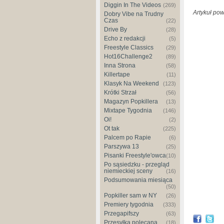
Diggin In The Videos
(269)
Artykuł po
Dobry Vibe na Trudny
Czas
(22)
Drive By
(28)
Echo z redakcji
(5)
Freestyle Classics
(29)
Hot16Challenge2
(89)
Inna Strona
(58)
Killertape
(11)
Klasyk Na Weekend
(123)
Krótki Strzał
(56)
Magazyn Popkillera
(13)
Mixtape Tygodnia
(146)
Oi!
(2)
Ot tak
(225)
Palcem po Rapie
(6)
Parszywa 13
(25)
Pisanki Freestyle'owca
(10)
Po sąsiedzku - przegląd
niemieckiej sceny
(16)
Podsumowania miesiąca
(50)
Popkiller sam w NY
(26)
Premiery tygodnia
(333)
Przegapifszy
(63)
Przesyłka polecana
(18)