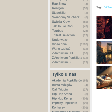
Rap Show
(3)
Tagi:
DJ Tae
Rentgen
(53)
Stagekiller
(2)
Świadomy Słuchacz
(6)
Świeża Krew
(55)
Tak To Się Robi
(43)
Tourbus
(28)
Trillest. selection
(17)
Underwatch
(4)
Video dnia
(1520)
Warto czekać
(32)
Z Archiwum HH
(10)
Z Archiwum Popkillera
(12)
Z Archiwum S
(13)
Tylko u nas
Akademia Popkillerów
(65)
Burza Mózgów
(4)
Cali Trippin
(17)
Hip Hop Arena
(8)
Hip Hop Kemp
(308)
Imprezy Popkillera
(29)
Konkursy
(201)