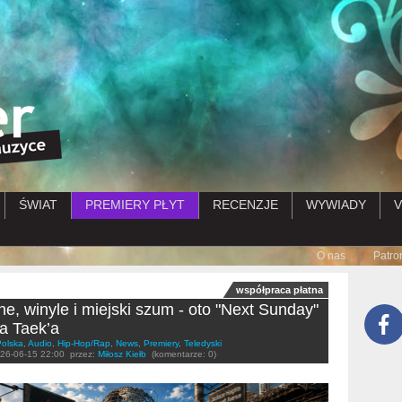
Przejdź do treści
ŚWIAT
PREMIERY PŁYT
RECENZJE
WYWIADY
V
Submenu
O nas
Patro
współpraca płatna
he, winyle i miejski szum - oto "Next Sunday"
a Taek’a
Polska
,
Audio
,
Hip-Hop/Rap
,
News
,
Premiery
,
Teledyski
26-06-15 22:00
przez:
Miłosz Kiełb
(komentarze: 0)