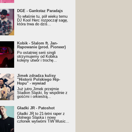
URALesko z nagrodą za
DGE - Gankstaz Paradajs
yczny/Trueschoolowy
To właśnie tu, pół wieku temu
m Roku (Popkillery 2023)
DJ Kool Herc rozpoczął sagę,
która trwa do dziś...
 - Slalom ft. Jan-
Kobik - Slalom ft. Jan-
wanie (prod. Pioneer)
Rapowanie (prod. Pioneer)
cial Music Visualiser]
Po ostatniej serii singli
otrzymujemy od Kobika
kolejny utwór i trochę...
k zdradza kulisy "Historii
Jimek zdradza kulisy
kiego Hip-Hopu" - wywiad
"Historii Polskiego Hip-
Hopu" - wywiad
Już jutro Jimek przejmie
Stadion Śląski, by wspólnie z
gośćmi i orkiestrą...
ki JR - Patoshot
Gładki JR - Patoshot
Gładki JR to 21-letni raper z
Dolnego Śląska i nowy
członek wytwórni TiW Music...