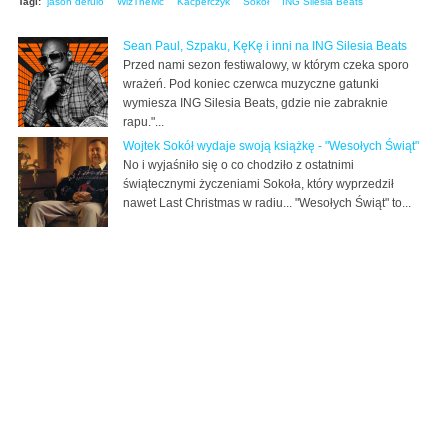
Tagi:
jason derulo
WizTheMc
Kacperczyk
Sokół
ING Silesia Beats
Sean Paul, Szpaku, KęKę i inni na ING Silesia Beats
Przed nami sezon festiwalowy, w którym czeka sporo
wrażeń. Pod koniec czerwca muzyczne gatunki
wymiesza ING Silesia Beats, gdzie nie zabraknie
rapu."...
Wojtek Sokół wydaje swoją książkę - "Wesołych Świąt"
No i wyjaśniło się o co chodziło z ostatnimi
świątecznymi życzeniami Sokoła, który wyprzedził
nawet Last Christmas w radiu... "Wesołych Świąt" to...