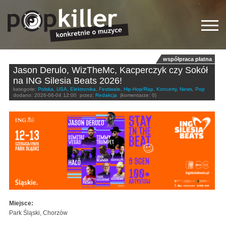
współpraca płatna
Jason Derulo, WizTheMc, Kacperczyk czy Sokół
na ING Silesia Beats 2026!
kategorie:
Polska
,
USA
,
Elektronika
,
Festiwale
,
Hip-Hop/Rap
,
Koncerty
,
News
,
Pop
dodano:
2026-06-04 12:00
przez:
Redakcja
(komentarze: 0)
Miejsce:
Park Śląski, Chorzów