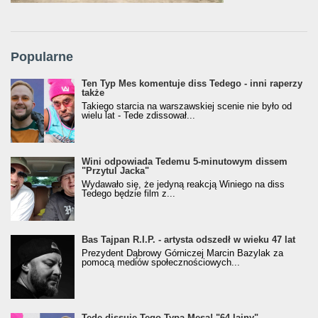
Popularne
Ten Typ Mes komentuje diss Tedego - inni raperzy
także
Takiego starcia na warszawskiej scenie nie było od
wielu lat - Tede zdissował...
Wini odpowiada Tedemu 5-minutowym dissem
"Przytul Jacka"
Wydawało się, że jedyną reakcją Winiego na diss
Tedego będzie film z...
Bas Tajpan R.I.P. - artysta odszedł w wieku 47 lat
Prezydent Dąbrowy Górniczej Marcin Bazylak za
pomocą mediów społecznościowych...
Tede dissuje Tego Typa Mesa! "64 lajny"