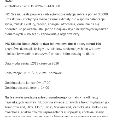
Data:
2026-06-12 14:00
to
2026-06-14 03:00
ING Silesia Beats powraca - ubiegłoroczna edycja zebrała ponad 36 000
uczestników i połączyła różne gatunki i klimaty. "To wspólna celebracja
życia, muzyki i kultury, radość, energia i atmosfera, której nie da się
podrobić. To powitanie lata i jedno z największych muzycznych wydarzeń
plenerowych w Polsce." - zapowiadają organizatorzy.
ING Silesia Beats 2026 to dwa festiwalowe dni, 9 scen, ponad 100
artystów
i dziesiątki tysiący uczestników spotykających się w jednym
miejscu, by wspólnie przeżywać emocje, które zostają na długo.
Data wydarzenia: 12/13 czerwca 2026
Lokalizacja: PARK ŚLĄSKI w Chorzowie
Godzina startu koncertów: 17:00
Godzina otwarcia terenu: 14:00
Na festiwalu wystąpią artyści światowego formatu
- headlinerzy
największych festiwali i klubów na świecie, znanych z takich wydarzeń jak
Tomorrowland, Ultra, EDC, Sziget, Mysteryland, Parookaville, Untold czy
Coachella, a także czołowi reprezentanci europejskiej i polskiej sceny