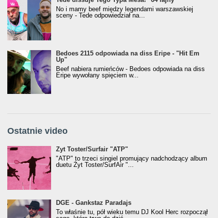
No i mamy beef między legendami warszawskiej
sceny - Tede odpowiedział na...
Bedoes 2115 odpowiada na diss Eripe - "Hit Em
Up"
Beef nabiera rumieńców - Bedoes odpowiada na diss
Eripe wywołany spięciem w...
Ostatnie video
Żyt Toster/SurfAir - ATP VIDEO
Żyt Toster/Surfair "ATP"
"ATP" to trzeci singiel promujący nadchodzący album
duetu Żyt Toster/SurfAir "...
donGURALesko z nagrodą za
DGE - Gankstaz Paradajs
Klasyczny/Trueschoolowy Album Roku
To właśnie tu, pół wieku temu DJ Kool Herc rozpoczął
(Popkillery 2023)