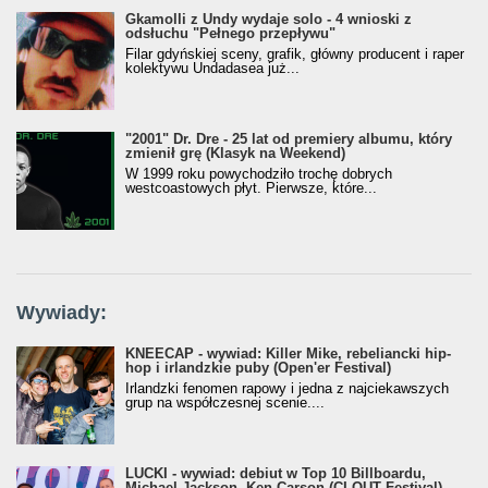
Gkamolli z Undy wydaje solo - 4 wnioski z
odsłuchu "Pełnego przepływu"
Filar gdyńskiej sceny, grafik, główny producent i raper
kolektywu Undadasea już...
"2001" Dr. Dre - 25 lat od premiery albumu, który
zmienił grę (Klasyk na Weekend)
W 1999 roku powychodziło trochę dobrych
westcoastowych płyt. Pierwsze, które...
Wywiady:
KNEECAP - wywiad: Killer Mike, rebeliancki hip-
hop i irlandzkie puby (Open'er Festival)
Irlandzki fenomen rapowy i jedna z najciekawszych
grup na współczesnej scenie....
LUCKI - wywiad: debiut w Top 10 Billboardu,
Michael Jackson, Ken Carson (CLOUT Festival)