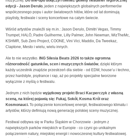
muzycznej.
Do line-upu dołączył również główny headliner tegorocznej
edycji - Jason Derulo
, jeden z największych globalnych performerów
współczesnego popu i autor światowych hitów, które od lat dominują
playlisty, festiwale i sceny koncertowe na całym świecie.
Wśród artystów znaleźli się m.in.: Jason Derulo, Dimitri Vegas, Timmy
Trumpet, HALŌ, Padre Guilherme, Lilly Palmer, John Newman, WizTheMc,
KSHMR, Sub Zero Project, COONE, Vini Vici, Maddix, Da Tweekaz,
Claptone, Mesto i wielu, wielu innych.
Ale to nie wszystko.
ING Silesia Beats 2026 to także ogromna
różnorodność gatunków, scen i muzycznych światów
, dzięki którym
każdy uczestnik znajdzie przestrzeń dla siebie - od EDM, house’u i techno,
przez hardstyle, psytrance i rap, aż po projekty specjalne tworzone
wyłącznie z myślą o festiwalu.
Jednym z nich będzie
wyjątkowy projekt Braci Kacperczyk z własną
sceną, na której pojawią się: Fukaj, Sokół, Kosma Król oraz
Kosmonauci.
To połączenie koncertowej energii, festiwalowego klimatu i
artystów, którzy definiują nową generację polskiej sceny muzycznej.
Festiwal odbywa się w Parku Śląskim w Chorzowie - jednym z
największych parków miejskich w Europie - co czyni go unikalnym
połączeniem natury, miejskiej energii i nowoczesnej kultury festiwalowej.