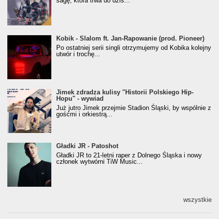
sagę, która trwa do dziś...
Kobik - Slalom ft. Jan-Rapowanie (prod. Pioneer)
Kobik - Slalom ft. Jan-Rapowanie (prod. Pioneer)
[Official Music Visualiser]
Po ostatniej serii singli otrzymujemy od Kobika kolejny
utwór i trochę...
Jimek zdradza kulisy "Historii Polskiego Hip-
Jimek zdradza kulisy "Historii Polskiego Hip-
Hopu" - wywiad
Hopu" - wywiad
Już jutro Jimek przejmie Stadion Śląski, by wspólnie z
gośćmi i orkiestrą...
Gładki JR - Patoshot
Gładki JR - Patoshot
Gładki JR to 21-letni raper z Dolnego Śląska i nowy
członek wytwórni TiW Music...
wszystkie