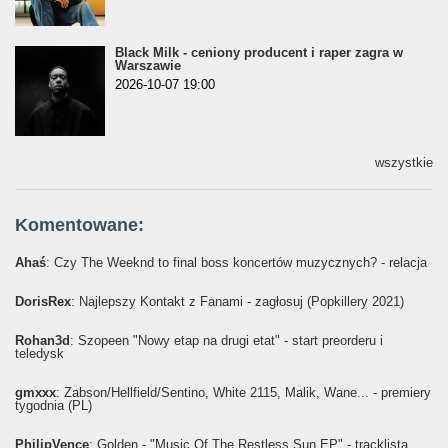
Black Milk - ceniony producent i raper zagra w
Warszawie
2026-10-07 19:00
wszystkie
Komentowane:
Ahaś
: Czy The Weeknd to final boss koncertów muzycznych? - relacja
DorisRex
: Najlepszy Kontakt z Fanami - zagłosuj (Popkillery 2021)
Rohan3d
: Szopeen "Nowy etap na drugi etat" - start preorderu i
teledysk
gmxxx
: Żabson/Hellfield/Sentino, White 2115, Malik, Wane... - premiery
tygodnia (PL)
PhilipVence
: Golden - "Music Of The Restless Sun EP" - tracklista,