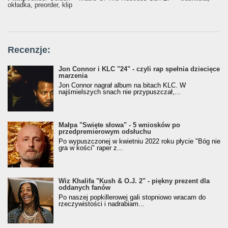
okładka, preorder, klip
Recenzje:
Jon Connor i KLC "24" - czyli rap spełnia dziecięce
marzenia
Jon Connor nagrał album na bitach KLC. W
najśmielszych snach nie przypuszczał,...
Małpa "Święte słowa" - 5 wniosków po
przedpremierowym odsłuchu
Po wypuszczonej w kwietniu 2022 roku płycie "Bóg nie
gra w kości" raper z...
Wiz Khalifa "Kush & O.J. 2" - piękny prezent dla
oddanych fanów
Po naszej popkillerowej gali stopniowo wracam do
rzeczywistości i nadrabiam...