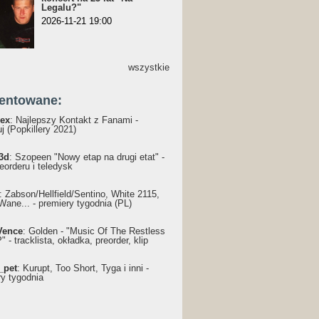
Legalu?"
2026-11-21 19:00
wszystkie
entowane:
ex
: Najlepszy Kontakt z Fanami -
j (Popkillery 2021)
3d
: Szopeen "Nowy etap na drugi etat" -
reorderu i teledysk
: Żabson/Hellfield/Sentino, White 2115,
Wane... - premiery tygodnia (PL)
Vence
: Golden - "Music Of The Restless
 - tracklista, okładka, preorder, klip
_pet
: Kurupt, Too Short, Tyga i inni -
ry tygodnia