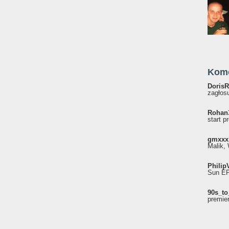
Kom
DorisR
zagłosu
Rohan
start p
gmxxx
Malik, 
Philip
Sun EP"
90s_to
premie