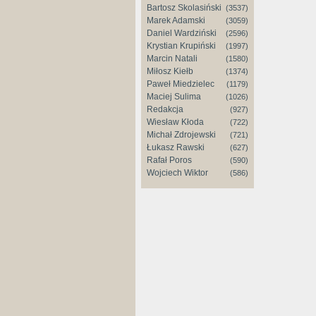
Bartosz Skolasiński
(3537)
Marek Adamski
(3059)
Daniel Wardziński
(2596)
Krystian Krupiński
(1997)
Marcin Natali
(1580)
Miłosz Kiełb
(1374)
Paweł Miedzielec
(1179)
Maciej Sulima
(1026)
Redakcja
(927)
Wiesław Kłoda
(722)
Michał Zdrojewski
(721)
Łukasz Rawski
(627)
Rafał Poros
(590)
Wojciech Wiktor
(586)