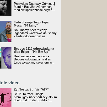
Prezydent Dąbrowy Górniczej
Marcin Bazylak za pomocą
mediów społecznościowych...
Tede dissuje Tego Typa
Mesa! "64 lajny"
No i mamy beef między
legendami warszawskiej sceny
- Tede odpowiedział na...
Bedoes 2115 odpowiada na
diss Eripe - "Hit Em Up"
Beef nabiera rumieńców -
Bedoes odpowiada na diss
Eripe wywołany spięciem w...
tnie video
Toster/SurfAir - ATP VIDEO
Żyt Toster/Surfair "ATP"
"ATP" to trzeci singiel
promujący nadchodzący album
duetu Żyt Toster/SurfAir "...