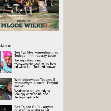
larne
Ten Typ Mes komentuje diss
Tedego - inni raperzy także
Takiego starcia na
warszawskiej scenie nie było
od wielu lat - Tede zdissował...
Wini odpowiada Tedemu 5-
minutowym dissem "Przytul
Jacka"
Wydawało się, że jedyną
reakcją Winiego na diss
Tedego będzie film z...
Bas Tajpan R.I.P. - artysta
odszedł w wieku 47 lat