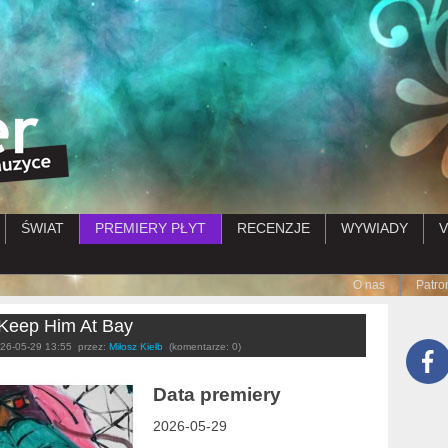
Przejdź do treści
ŚWIAT
PREMIERY PŁYT
RECENZJE
WYWIADY
V
Submenu
O nas
Patro
 Keep Him At Bay
26-05-29 13:55
przez:
Miłosz Kiełb
(komentarze: 0)
Data premiery
2026-05-29