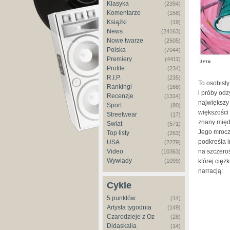
Klasyka
(2394)
Komentarze
(158)
Książki
(19)
News
(24163)
Nowe twarze
(2505)
Polska
(7044)
Premiery
(4411)
Profile
(234)
R.I.P.
(235)
To osobisty
Rankingi
(168)
i próby od
Recenzje
(1314)
największy 
Sport
(80)
większości
Streetwear
(17)
znany międ
Świat
(571)
Jego mroczn
Top listy
(263)
podkreśla i
USA
(2279)
Video
na szczeroś
(10363)
Wywiady
(1099)
której cięż
narracją:
Cykle
5 punktów
(14)
Artysta tygodnia
(149)
Czarodzieje z Oz
(28)
Didaskalia
(14)