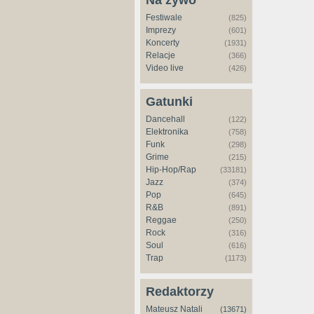
Na żywo
Festiwale
(825)
Imprezy
(601)
Koncerty
(1931)
Relacje
(366)
Video live
(426)
Gatunki
Dancehall
(122)
Elektronika
(758)
Funk
(298)
Grime
(215)
Hip-Hop/Rap
(33181)
Jazz
(374)
Pop
(645)
R&B
(891)
Reggae
(250)
Rock
(316)
Soul
(616)
Trap
(1173)
Redaktorzy
Mateusz Natali
(13671)