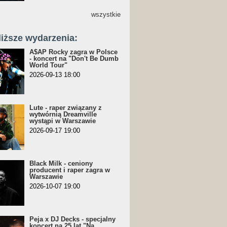
wszystkie
liższe wydarzenia:
A$AP Rocky zagra w Polsce
- koncert na "Don't Be Dumb
World Tour"
2026-09-13 18:00
Lute - raper związany z
wytwórnią Dreamville
wystąpi w Warszawie
2026-09-17 19:00
Black Milk - ceniony
producent i raper zagra w
Warszawie
2026-10-07 19:00
Peja x DJ Decks - specjalny
koncert na 25 lat "Na