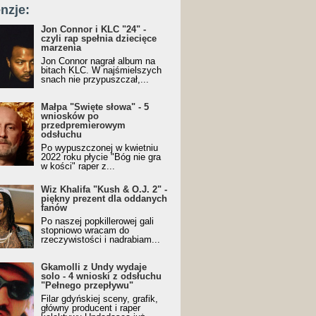
nzje:
Jon Connor i KLC "24" -
czyli rap spełnia dziecięce
marzenia
Jon Connor nagrał album na
bitach KLC. W najśmielszych
snach nie przypuszczał,...
Małpa "Święte słowa" - 5
wniosków po
przedpremierowym
odsłuchu
Po wypuszczonej w kwietniu
2022 roku płycie "Bóg nie gra
w kości" raper z...
Wiz Khalifa "Kush & O.J. 2" -
piękny prezent dla oddanych
fanów
Po naszej popkillerowej gali
stopniowo wracam do
rzeczywistości i nadrabiam...
Gkamolli z Undy wydaje
solo - 4 wnioski z odsłuchu
"Pełnego przepływu"
Filar gdyńskiej sceny, grafik,
główny producent i raper