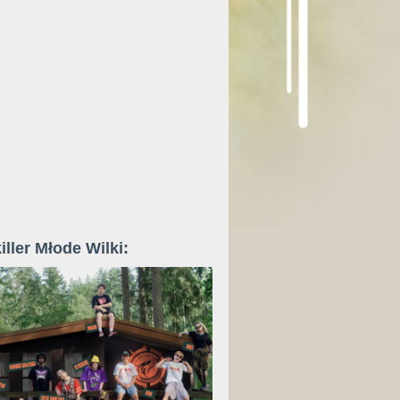
iller Młode Wilki: