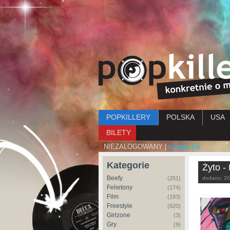
Menu główne
POPKILLERY
POLSKA
USA
BILETY
NIEZALOGOWANY |
zaloguj się
Kategorie
Żyto -
Beefy
(251)
dodano:
20
Felietony
(174)
Film
(193)
Freestyle
(620)
Girlzone
(3)
Gry
(9)