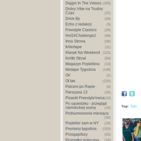
Diggin In The Videos
(269)
Dobry Vibe na Trudny
Czas
(22)
Drive By
(28)
Echo z redakcji
(5)
Freestyle Classics
(29)
Hot16Challenge2
(89)
Inna Strona
(58)
Killertape
(11)
Klasyk Na Weekend
(123)
Krótki Strzał
(56)
Magazyn Popkillera
(13)
Mixtape Tygodnia
(146)
Oi!
(2)
Ot tak
(225)
Palcem po Rapie
(6)
Parszywa 13
(25)
Pisanki Freestyle'owca
(10)
Po sąsiedzku - przegląd
Tagi:
Żyto
niemieckiej sceny
(16)
Podsumowania miesiąca
(50)
Popkiller sam w NY
(26)
Premiery tygodnia
(333)
Przegapifszy
(63)
Przesyłka polecana
(18)