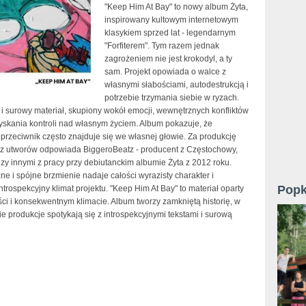
"Keep Him At Bay" to nowy album Żyta,
inspirowany kultowym internetowym
klasykiem sprzed lat - legendarnym
"Forfiterem". Tym razem jednak
zagrożeniem nie jest krokodyl, a ty
sam. Projekt opowiada o walce z
własnymi słabościami, autodestrukcją i
potrzebie trzymania siebie w ryzach.
 i surowy materiał, skupiony wokół emocji, wewnętrznych konfliktów
zyskania kontroli nad własnym życiem. Album pokazuje, że
przeciwnik często znajduje się we własnej głowie. Za produkcję
 z utworów odpowiada BiggeroBeatz - producent z Częstochowy,
zy innymi z pracy przy debiutanckim albumie Żyta z 2012 roku.
e i spójne brzmienie nadaje całości wyrazisty charakter i
Popk
ntrospekcyjny klimat projektu. "Keep Him At Bay" to materiał oparty
ci i konsekwentnym klimacie. Album tworzy zamkniętą historię, w
kie produkcje spotykają się z introspekcyjnymi tekstami i surową