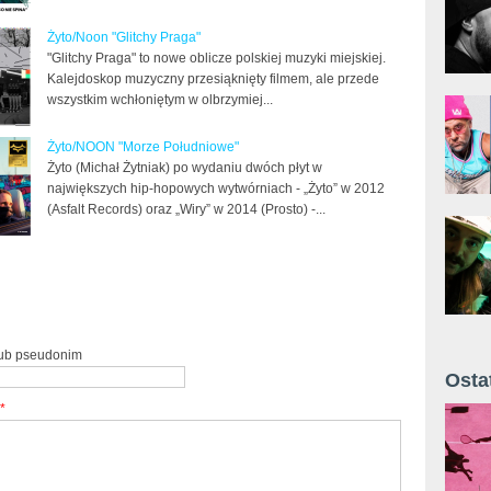
Żyto/Noon "Glitchy Praga"
"Glitchy Praga" to nowe oblicze polskiej muzyki miejskiej.
Kalejdoskop muzyczny przesiąknięty filmem, ale przede
wszystkim wchłoniętym w olbrzymiej...
Żyto/NOON "Morze Południowe"
Żyto (Michał Żytniak) po wydaniu dwóch płyt w
największych hip-hopowych wytwórniach - „Żyto” w 2012
(Asfalt Records) oraz „Wiry” w 2014 (Prosto) -...
lub pseudonim
Osta
Żyt 
*