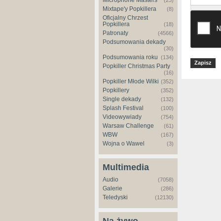
Microphone Masters
(23)
Mixtape'y Popkillera
(8)
Oficjalny Chrzest
Popkillera
(18)
Patronaty
(4566)
Podsumowania dekady
(30)
Podsumowania roku
(134)
Popkiller Christmas Party
(16)
Popkiller Młode Wilki
(352)
Popkillery
(352)
Single dekady
(132)
Splash Festival
(100)
Videowywiady
(754)
Warsaw Challenge
(61)
WBW
(167)
Wojna o Wawel
(3)
Multimedia
Audio
(7058)
Galerie
(286)
Teledyski
(12130)