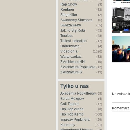
Rap Show
(3)
Rentgen
(53)
Stagekiller
(2)
Świadomy Słuchacz
(6)
Świeża Krew
(55)
Tak To Się Robi
(43)
Tourbus
(28)
Trillest. selection
(17)
Underwatch
(4)
Video dnia
(1520)
Warto czekać
(32)
Z Archiwum HH
(10)
Z Archiwum Popkillera
(12)
Z Archiwum S
(13)
Tylko u nas
Akademia Popkillerów
(65)
Nazwisko 
Burza Mózgów
(4)
Cali Trippin
(17)
Komentarz
Hip Hop Arena
(8)
Hip Hop Kemp
(308)
Imprezy Popkillera
(29)
Konkursy
(201)