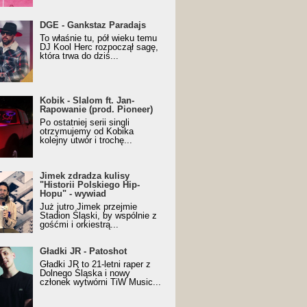
URALesko z nagrodą za
DGE - Gankstaz Paradajs
yczny/Trueschoolowy
To właśnie tu, pół wieku temu
m Roku (Popkillery 2023)
DJ Kool Herc rozpoczął sagę,
która trwa do dziś...
 - Slalom ft. Jan-
Kobik - Slalom ft. Jan-
wanie (prod. Pioneer)
Rapowanie (prod. Pioneer)
cial Music Visualiser]
Po ostatniej serii singli
otrzymujemy od Kobika
kolejny utwór i trochę...
k zdradza kulisy "Historii
Jimek zdradza kulisy
kiego Hip-Hopu" - wywiad
"Historii Polskiego Hip-
Hopu" - wywiad
Już jutro Jimek przejmie
Stadion Śląski, by wspólnie z
gośćmi i orkiestrą...
ki JR - Patoshot
Gładki JR - Patoshot
Gładki JR to 21-letni raper z
Dolnego Śląska i nowy
członek wytwórni TiW Music...